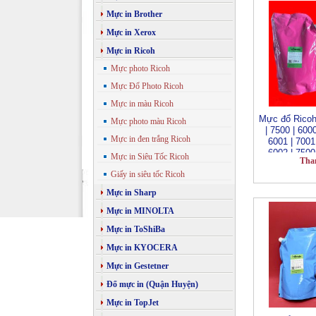
Mực in Brother
Mực in Xerox
Mực in Ricoh
Mực photo Ricoh
Mực Đổ Photo Ricoh
Mực in màu Ricoh
Mực đổ Ricoh
Mực photo màu Ricoh
| 7500 | 6000
Mực in đen trắng Ricoh
6001 | 7001 
6002 | 7500 
Mực in Siêu Tốc Ricoh
Tha
1075 | 2051
Giấy in siêu tốc Ricoh
Mực in Sharp
Mực in MINOLTA
Mực in ToShiBa
Mực in KYOCERA
Mực in Gestetner
Đổ mực in (Quận Huyện)
Mực in TopJet