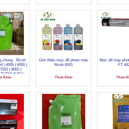
060 | V3065 |
6023D | 6031 |
 560 | 564
g chung : Ricoh
Giới thiệu mực đổ photo màu
Mực đổ máy phot
 | 4055 | 6055 |
Ricoh 6501
FT 44
7502 | 9002 |
STUDIO E457 |
m Khảo
Tham Khảo
Tham K
 | 7508A | XEROX
060 | V3065 |
6023D | 6031 |
 560 | 564