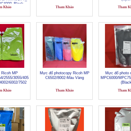
C4000_Black_
m Khảo
Tham Khảo
Tham K
túi 500G
i Ricoh MP
Mực đổ photocopy Ricoh MP
Mực đổ photo 
54/2555/3055/405
C6502/8002-Màu Vàng
MPC6000/MPC75
/4002/6002/7502
(Blac
m Khảo
Tham Khảo
Tham K