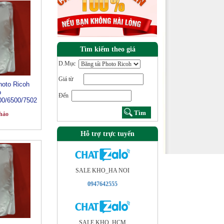
Tìm kiếm theo giá
D.Mục
Giá từ
oto Ricoh
o
Đến
0/6500/7502
hảo
Hỗ trợ trực tuyến
SALE KHO_HA NOI
0947642555
SALE KHO_HCM