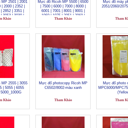
 MP 2501 | 2001
Mực đổ Ricoh MP 5500 | 6500
Mực đổ máy ph
 | 2000 | 2352 |
| 7500 | 6000 | 7000 | 8000 |
2051/2060/2075
| 2852 | 3351 |
6001 | 7001 | 8001 | 9001 |
| 3053 | 3030 |
1060 | 1075 | 2051 | 2060 |
m Khảo
Tham Khảo
Tham K
 | 5000 | 5001
2075 _BIASDO 7500_ 1000G
_Túi 1000G
 MP 2555 | 3055
Mực đổ photocopy Ricoh MP
Mực đổ photo 
5 | 5055 | 6055
C6502/8002-màu xanh
MPC6000/MPC75
 5000_1000G
(Yello
m Khảo
Tham Khảo
Tham K