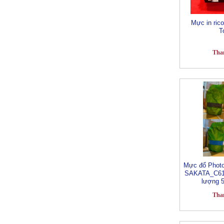
Mực in ri
T
Tha
Mực đổ Phot
SAKATA_C61
lượng 
Tha