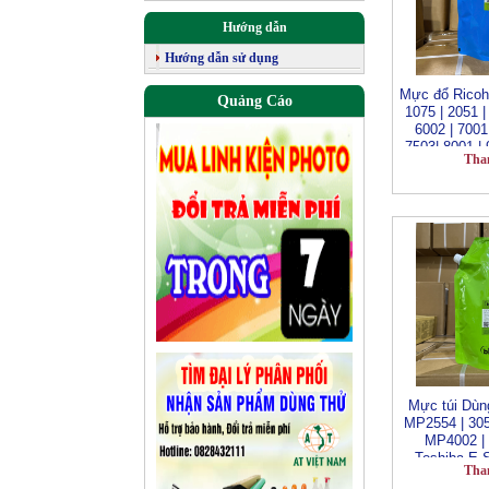
Hướng dẫn
Hướng dẫn sử dụng
Mực đổ Ricoh 
Quảng Cáo
1075 | 2051 
6002 | 7001 
7503| 8001 |
Tha
7502
Mực túi Dùn
MP2554 | 3054
MP4002 | 
Toshiba E 
Tha
4508 | 5508A