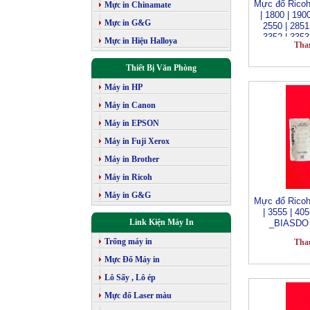
Mực đổ Ricoh
Mực in Chinamate
| 1800 | 1900
Mực in G&G
2550 | 2851 
3352 | 3353 
Mực in Hiệu Halloya
Tha
4000 | 4001
_BIASDO
Thiết Bị Văn Phòng
Máy in HP
Máy in Canon
Máy in EPSON
Máy in Fuji Xerox
Máy in Brother
Máy in Ricoh
Máy in G&G
Mực đổ Ricoh
| 3555 | 405
Link Kiện Máy In
_BIASDO
Trống máy in
Tha
Mực Đổ Máy in
Lô Sấy , Lô ép
Mực đổ Laser màu