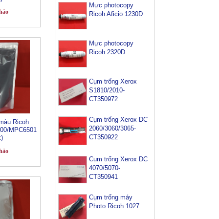
Mực photocopy
hảo
Ricoh Aficio 1230D
Mực photocopy
Ricoh 2320D
Cụm trống Xerox
S1810/2010-
CT350972
Cụm trống Xerox DC
màu Ricoh
2060/3060/3065-
00/MPC6501
CT350922
k)
hảo
Cụm trống Xerox DC
4070/5070-
CT350941
Cụm trống máy
Photo Ricoh 1027