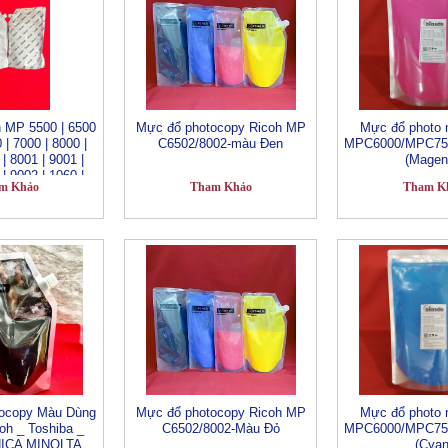
 MP 5500 | 6500
Mực đổ photocopy Ricoh MP
Mực đổ photo 
 | 7000 | 8000 |
C6502/8002-màu Đen
MPC6000/MPC75
| 8001 | 9001 |
(Magen
| 9002 | 1060 |
m Khảo
Tham Khảo
Tham K
| 2060 | 2075 |
054 | 3554 | 4054
4 | 6054
ocopy Màu Dùng
Mực đổ photocopy Ricoh MP
Mực đổ photo 
oh _ Toshiba _
C6502/8002-Màu Đỏ
MPC6000/MPC75
NICA MINOLTA _
(Cyan