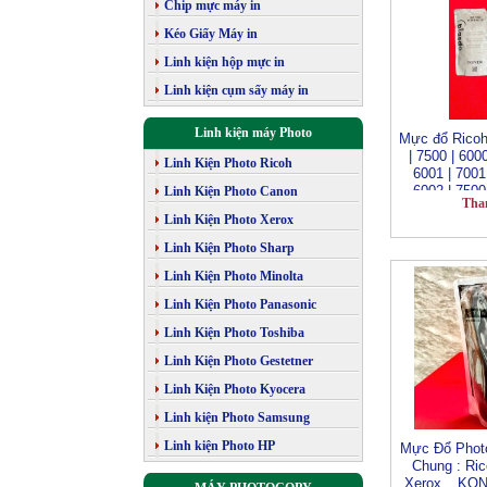
Chip mực máy in
Kéo Giấy Máy in
Linh kiện hộp mực in
Linh kiện cụm sấy máy in
Linh kiện máy Photo
Mực đổ Ricoh
| 7500 | 6000
Linh Kiện Photo Ricoh
6001 | 7001 
6002 | 7500 
Linh Kiện Photo Canon
Tha
1075 | 2051 
Linh Kiện Photo Xerox
9100 2554 | 3
| 505
Linh Kiện Photo Sharp
Linh Kiện Photo Minolta
Linh Kiện Photo Panasonic
Linh Kiện Photo Toshiba
Linh Kiện Photo Gestetner
Linh Kiện Photo Kyocera
Linh kiện Photo Samsung
Linh kiện Photo HP
Mực Đổ Phot
Chung : Ric
Xerox _ KO