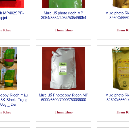
coh MP402SPF-
Mực đổ photo ricoh MP
Mực photo Ric
opjet
3054/3554/4054/5054/6054
3260C/556
m Khảo
Tham Khảo
Tham K
ocopy Ricoh màu
Mực đổ Photocopy Ricoh MP
Mực photo Ric
8K Black_Trọng
6000/6500/7000/7500/8000
3260C/5560
500g _ Đen
m Khảo
Tham Khảo
Tham K