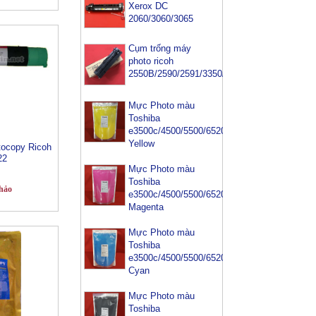
Xerox DC
2060/3060/3065
Cụm trống máy
photo ricoh
2550B/2590/2591/3350/3352
Mực Photo màu
Toshiba
e3500c/4500/5500/6520/6540-
Yellow
ocopy Ricoh
22
Mực Photo màu
Toshiba
hảo
e3500c/4500/5500/6520/6540-
Magenta
Mực Photo màu
Toshiba
e3500c/4500/5500/6520/6540-
Cyan
Mực Photo màu
Toshiba