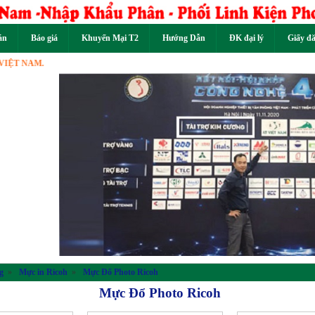
án
Báo giá
Khuyến Mại T2
Hướng Dẫn
ĐK đại lý
Giấy đ
M.
Previous
g
»
Mực in Ricoh
»
Mực Đổ Photo Ricoh
Mực Đổ Photo Ricoh