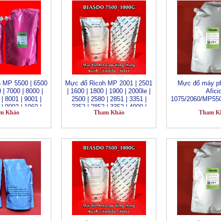
 MP 5500 | 6500
Mực đổ Ricoh MP 2001 | 2501
Mực đổ máy ph
 | 7000 | 8000 |
| 1600 | 1800 | 1900 | 2000le |
Afici
| 8001 | 9001 |
2500 | 2580 | 2851 | 3351 |
1075/2060/MP550
| 9002 | 1060 |
2352 | 2852 | 3352 | 4000 |
m Khảo
Tham Khảo
Tham K
 | 2060 | 2075
4001 | 5000 | 5001_BIASDO
7500_ 1000G