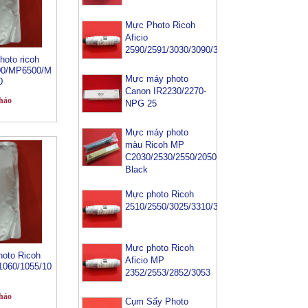
Mực Photo Ricoh
Aficio
2590/2591/3030/3090/3391
oto ricoh
00/MP6500/M
Mực máy photo
0
Canon IR2230/2270-
hảo
NPG 25
Mực máy photo
màu Ricoh MP
C2030/2530/2550/2050-
Black
Mực photo Ricoh
2510/2550/3025/3310/3350/3352/3353
Mực photo Ricoh
oto Ricoh
Aficio MP
1060/1055/10
2352/2553/2852/3053
hảo
Cụm Sấy Photo