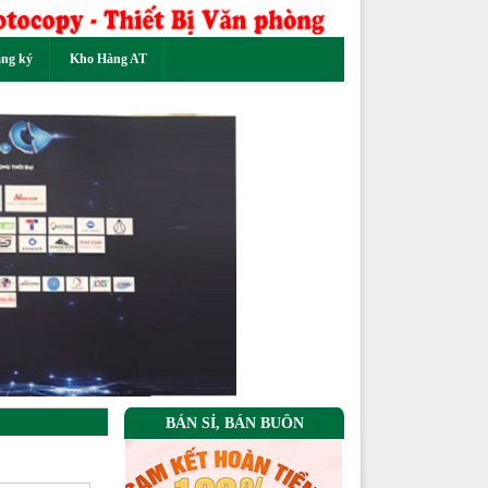
ăng ký
Kho Hàng AT
Next
BÁN SỈ, BÁN BUÔN