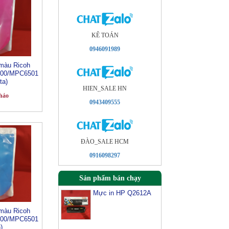
KÊ TOÁN
0946091989
màu Ricoh
00/MPC6501
ta)
HIEN_SALE HN
hảo
0943409555
ÐÀO_SALE HCM
0916098297
Sản phẩm bán chạy
Mực in HP Q2612A
màu Ricoh
00/MPC6501
)