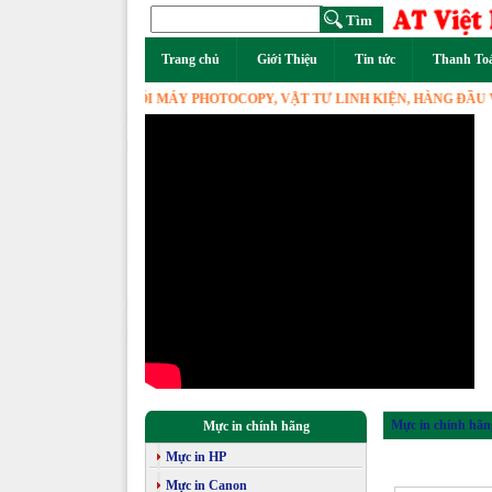
Trang chủ
Giới Thiệu
Tin tức
Thanh To
M - PHÂN PHỐI MÁY PHOTOCOPY, VẬT TƯ LINH KIỆN, HÀNG ĐẦU VIỆT NA
Mực in chính hãn
Mực in chính hãng
Mực in HP
Mực in Canon