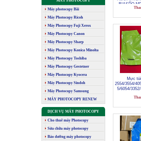
MÁY PHOTOCOPY
BIASDO MP
Tha
Loại 
Máy photocopy Bãi
Máy Photocopy Ricoh
Máy Photocopy Fuji Xerox
Máy Photocopy Canon
Máy Photocopy Sharp
Máy Photocopy Konica Minolta
Máy Photocopy Toshiba
Máy Photocopy Gestetner
Máy Photocopy Kyocera
Mực tú
Máy Photocopy Sindoh
2554/3554/40
5/6054/3352
Máy Photocopy Samsung
Tha
MÁY PHOTOCOPY RENEW
DỊCH VỤ MÁY PHOTOCOPY
Cho thuê máy Photocopy
Sửa chữa máy photocopy
Bảo dưỡng máy photocopy