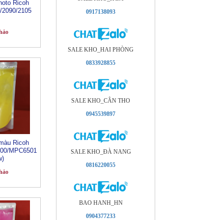
oto Ricoh
/2090/2105
0917138093
hảo
SALE KHO_HAI PHÒNG
0833928855
SALE KHO_CÂN THO
0945539897
màu Ricoh
00/MPC6501
SALE KHO_ÐÀ NANG
w)
0816220055
hảo
BAO HANH_HN
0904377233