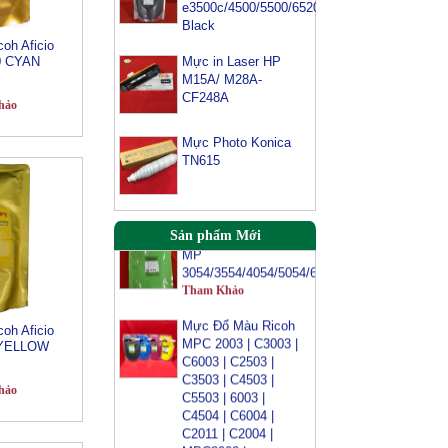
e3500c/4500/5500/6520/6540-
Mực máy photo
Black
ricoh MP 2554/
oh Aficio
3054/ 3554/
0 CYAN
Mực in Laser HP
3054SP/ 3554SP
M15A/ M28A-
Tham Khảo
CF248A
hảo
Mực Photocopy
Ricoh 6210D
Mực Photo Konica
Tham Khảo
TN615
Mực đổ photo ricoh
MP
Sản phẩm Mới
3054/3554/4054/5054/6054
Tham Khảo
Mực Đổ Màu Ricoh
MPC 2003 | C3003 |
C6003 | C2503 |
oh Aficio
C3503 | C4503 |
 YELLOW
C5503 | 6003 |
C4504 | C6004 |
hảo
C2011 | C2004 |
MPC3002 |
MPC3502 |