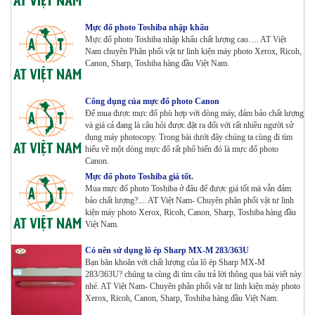
HÃNG_ USA
Tham Khảo
Mực đổ photo Toshiba nhập khẩu
Máy Photocopy Ricoh MP 7503 Renew
Mực đổ photo Toshiba nhập khẩu chất lượng cao…. AT Việt
Tham Khảo
Nam chuyên Phân phối vật tư linh kiện máy photo Xerox, Ricoh,
Canon, Sharp, Toshiba hàng đầu Việt Nam.
Công dụng của mực đổ photo Canon
Máy photocopy Ricoh IM 7000
Để mua được mực đổ phù hợp với dòng máy, đảm bảo chất lượng
Tham Khảo
và giá cả đang là câu hỏi được đặt ra đối với rất nhiều người sử
dụng máy photocopy. Trong bài dưới đây chúng ta cùng đi tìm
hiểu về một dòng mực đổ rất phổ biến đó là mực đổ photo
Canon.
Máy in Laser Đơn năng G&G P2022W_in Wifi
Mực đổ photo Toshiba giá tốt.
Tham Khảo
Mua mực đổ photo Toshiba ở đâu để được giá tốt mà vẫn đảm
bảo chất lượng?.... AT Việt Nam- Chuyên phân phối vật tư linh
kiện máy photo Xerox, Ricoh, Canon, Sharp, Toshiba hàng đầu
Máy in Laser Đơn năng G&G GP4200DW in Đảo mặt ,
Việt Nam.
Wifi
Tham Khảo
Có nên sử dụng lô ép Sharp MX-M 283/363U
Bạn băn khoăn với chất lượng của lô ép Sharp MX-M
283/363U? chúng ta cùng đi tìm câu trả lời thông qua bài viết này
Máy in Laser Đơn năng G&G GP3300DW in Đảo mặt ,
nhé. AT Việt Nam- Chuyên phân phối vật tư linh kiện máy photo
Wifi
Xerox, Ricoh, Canon, Sharp, Toshiba hàng đầu Việt Nam.
Tham Khảo