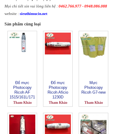
Mọi chi tiết xin vui lòng liên hệ :
0462.766.977 - 0948.086.088
website :
sieuthimucin.net
Sản phẩm cùng loại
Đổ mực
Đổ mực
Mực
Photocopy
Photocopy
Photocopy
Ricoh AF
Ricoh Aficio
Ricoh G7-new
1515/161L/171
1230D
L-Ricoh 1270D
Tham Khảo
Tham Khảo
Tham Khảo