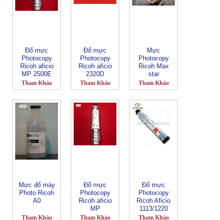
Đổ mực
Đổ mực
Mực
Photocopy
Photocopy
Photocopy
Ricoh aficio
Ricoh aficio
Ricoh Max
MP 2500E
2320D
star
Tham Khảo
Tham Khảo
Tham Khảo
Mực đổ máy
Đổ mực
Đổ mực
Photo Ricoh
Photocopy
Photocopy
A0
Ricoh aficio
Ricoh Aficio
MP
1113/1220
2500/2580-
Tham Khảo
Tham Khảo
Tham Khảo