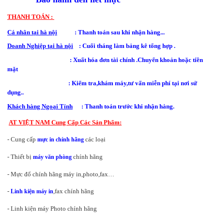
THANH TOÁN :
Cá nhân tại hà nội
: Thanh toán sau khi nhận hàng...
Doanh Nghiệp tại hà nội
: Cuối tháng làm bảng kê tổng hợp .
: Xuất hóa đơn tài chính .Chuyển khoản hoặc tiền
mặt
: Kiểm tra,khám máy,tư vấn miễn phí tại nơi sử
dụng..
Khách hàng Ngoại Tỉnh
: Thanh toán trước khi nhận hàng.
AT VIỆT NAM Cung Cấp Các Sản Phẩm:
- Cung cấp
các loại
mực in chính hãng
- Thiết bị
chính hãng
máy văn phòng
- Mực đổ chính hãng máy in,photo,fax…
-
,fax chính hãng
Linh kiện máy in
- Linh kiện máy Photo chính hãng