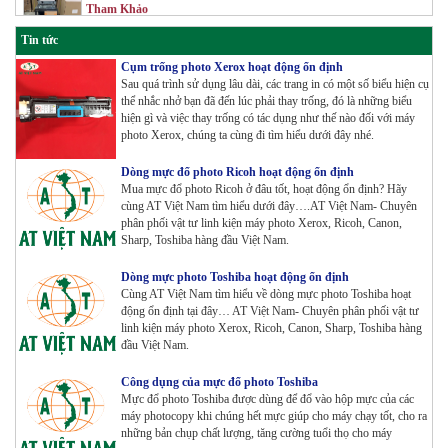
Tin tức
Máy Photocopy Konica Minolta Bizhub 360i Renew
Cụm trống photo Xerox hoạt động ổn định
Tham Khảo
Sau quá trình sử dụng lâu dài, các trang in có một số biểu hiện cụ
thể nhắc nhở bạn đã đến lúc phải thay trống, đó là những biểu
hiện gì và việc thay trống có tác dụng như thế nào đối với máy
Máy Photocopy màu Toshiba E-Studio 4515AC Renew
photo Xerox, chúng ta cùng đi tìm hiểu dưới đây nhé.
Tham Khảo
Dòng mực đổ photo Ricoh hoạt động ổn định
Mua mực đổ photo Ricoh ở đâu tốt, hoạt động ổn định? Hãy
cùng AT Việt Nam tìm hiểu dưới đây….AT Việt Nam- Chuyên
phân phối vật tư linh kiện máy photo Xerox, Ricoh, Canon,
Máy Photocopy màu Toshiba E-Studio 5015AC Renew
Sharp, Toshiba hàng đầu Việt Nam.
Tham Khảo
Dòng mực photo Toshiba hoạt động ổn định
Cùng AT Việt Nam tìm hiểu về dòng mực photo Toshiba hoạt
động ổn định tại đây… AT Việt Nam- Chuyên phân phối vật tư
linh kiện máy photo Xerox, Ricoh, Canon, Sharp, Toshiba hàng
Máy Photocopy KONICA MINOLTA Bizhub 367 Renew
đầu Việt Nam.
Tham Khảo
Công dụng của mực đổ photo Toshiba
Mực đổ photo Toshiba được dùng để đổ vào hộp mực của các
Bộ Mực 4 màu Konica Minolta Bizhub C1085 | 6085 |
máy photocopy khi chúng hết mực giúp cho máy chạy tốt, cho ra
6110 | C1100 _Bộ 4 màu _ Trọng lượng 1645g ZIN
những bản chụp chất lượng, tăng cường tuổi thọ cho máy