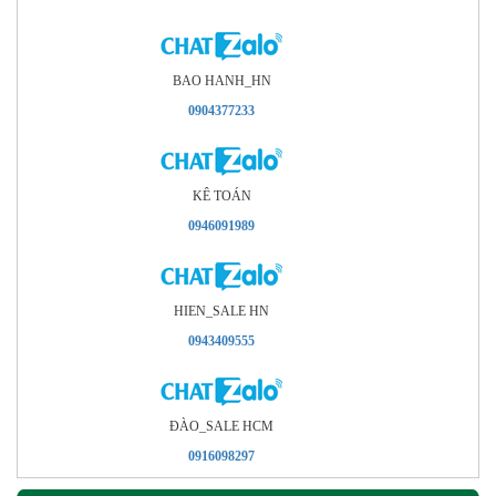
BAO HANH_HN
0904377233
KÊ TOÁN
0946091989
HIEN_SALE HN
0943409555
ÐÀO_SALE HCM
0916098297