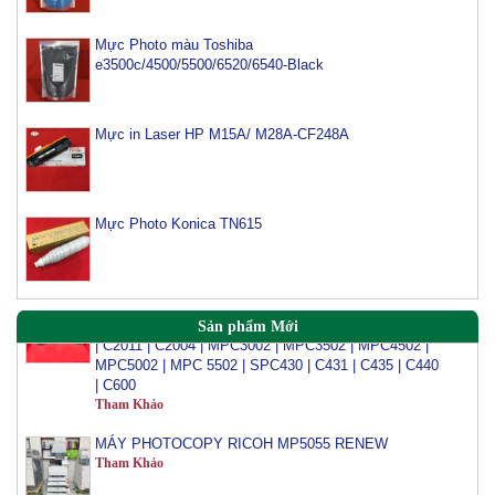
Mực máy photo ricoh MP 2554/ 3054/ 3554/ 3054SP/
3554SP
Mực Photo màu Toshiba
Tham Khảo
e3500c/4500/5500/6520/6540-Black
Mực Photocopy Ricoh 6210D
Tham Khảo
Mực in Laser HP M15A/ M28A-CF248A
Mực đổ photo ricoh MP 3054/3554/4054/5054/6054
Tham Khảo
Mực Photo Konica TN615
Mực Đổ Màu Ricoh MPC 2003 | C3003 | C6003 |
C2503 | C3503 | C4503 | C5503 | 6003 | C4504 | C6004
| C2011 | C2004 | MPC3002 | MPC3502 | MPC4502 |
Sản phẩm Mới
MPC5002 | MPC 5502 | SPC430 | C431 | C435 | C440
| C600
Tham Khảo
MÁY PHOTOCOPY RICOH MP5055 RENEW
Tham Khảo