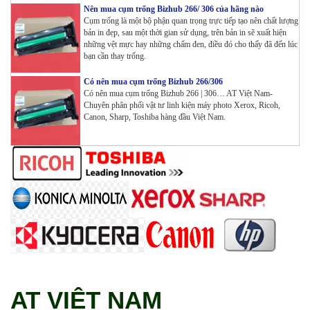
Nên mua cụm trống Bizhub 266/ 306 của hãng nào
Cụm trống là một bộ phận quan trọng trực tiếp tạo nên chất lượng
Máy in Đa chức năng G&G GM3310DW in , scan ,
bản in đẹp, sau một thời gian sử dụng, trên bản in sẽ xuất hiện
Copy , Wifi , Lan
những vệt mực hay những chấm đen, điều đó cho thấy đã đến lúc
Tham Khảo
bạn cần thay trống.
Có nên mua cụm trống Bizhub 266/306
Mực ống Ricoh MP 3554 _MP 2554 | 2555 | 3054 |
Có nên mua cụm trống Bizhub 266 | 306… AT Việt Nam-
3554 | 3055 | 3555 | 4054 | 5054 | 6054 | 4055 | 5055 |
Chuyên phân phối vật tư linh kiện máy photo Xerox, Ricoh,
6055 | IM 2500 | IM 3000 | IM 3500 | IM 4000 | IM
Canon, Sharp, Toshiba hàng đầu Việt Nam.
5000 | IM 6000_ MP3554_700G_BIASDO
Tham Khảo
Mực in HP LaserJet Enterprise M610dn | M611dn |
M611x | M612dn | M612x | MFP M634 | MFP M635 |
MFP M636_W1470A (10.5K)_ Có chip_HALLOYA
Tham Khảo
AT VIỆT NAM