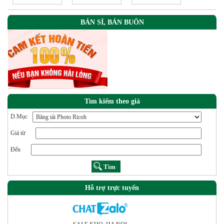
2500E
BÁN SỈ, BÁN BUÔN
Tìm kiếm theo giá
D.Mục
Giá từ
Đến
Hỗ trợ trực tuyến