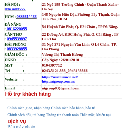
HÀ NỘI :
21 Ngõ 199 Trường Chinh - Quận Thanh Xuân -
0943409555
Hà Nội
148 Nguyễn Hữu Dật, Phường Tây Thạnh, Quận
HCM :
0886614433
Tân Phú , HCM
ĐÀ NẴNG
54 Huỳnh Tấn Phát, Q. Hải Châu , TP Đà Nẵng.
:
0816220055
CẦN THƠ
22 Đường A4, KDC Hưng Phú, Q. Cái Răng , TP
:
0945539897
Cần Thơ.
HẢI PHÒNG
31
Ngõ
571 Nguyễn Văn Linh, Q Lê Chân , TP.
:
0833928855
Hải Phòng
GIÁM ĐỐC :
Vương Thị Thanh Hương
ĐKKD :
Cấp Ngày : 26/01/2010
MST :
0104397712
Tel :
0243.5121.888_0943138866
https://sieuthimucin.net/
Website :
http://atgroup.com.vn/
Email :
atgroup03@gmail.com
Hỗ trợ khách hàng
hính sách giao, nhận hàng
Chính sách bảo hành, bảo trì
C
Chính sách đổi, trả hàng
Thông tin thanh toán
Thắc mắc, khiếu nại
Dịch vụ
Bán máy photo