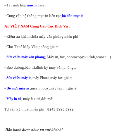
- Tái sinh hộp
laser.
mực in
- Cung cấp hệ thống mực in liên tục,
…
bộ dẫn mực in
AT VIỆT NAM Cung Cấp Các Dịch Vụ :
- Kiểm tra khám chữa máy văn phòng miễn phí
- Cho Thuê Máy Văn phòng giá rẻ
-
( Máy in, fax, photocopy,vi tính,scaner…)
Sửa chữa máy văn phòng
- Bảo dưỡng,bảo trì,định kỳ máy văn phòng….
-
máy Photo,máy fax giá rẻ
Sửa chữa máy in,
-
,máy photo ,máy fax … giá rẻ
Đổ mực máy in
-
, máy fax cũ,đổi mới..
Máy in cũ
Tư vấn kỹ thuật miễn phí :
0243 3993 3992
Hân hạnh được phục vụ quý khách!