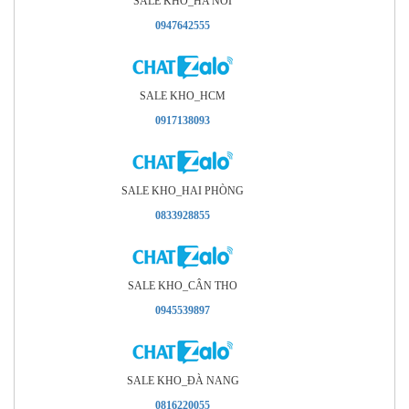
SALE KHO_HA NOI
0947642555
SALE KHO_HCM
0917138093
SALE KHO_HAI PHÒNG
0833928855
SALE KHO_CÂN THO
0945539897
SALE KHO_ÐÀ NANG
0816220055