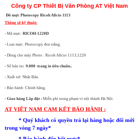
Công ty CP Thiết Bị Văn Phòng AT Việt Nam
Đổ mực Photocopy Ricoh Aficio 1113
Thông số kỹ thuật:
-
Mã mực:
RICOH-122
0D
-
Loại mực: Photocopy đen trắng.
-
Dùng cho máy Photo :
Ricoh Aficio 1113,1220
-
Số bản in
:
9.000 trang in tiêu chuẩn..
-
Xuất xứ: Nhật Bản.
-
Bảo hành: Chính hãng.
- Giao hàng Lắp đặt :
Miễn phí trong phạm vi nội thành Hà Nội.
AT VIỆT NAM CAM KẾT BẢO HÀNH :
*
Quý khách có quyền trả lại hàng hoặc đổi mới
trong vòng 7 ngày*
*
Bảo hành đến hết mực*