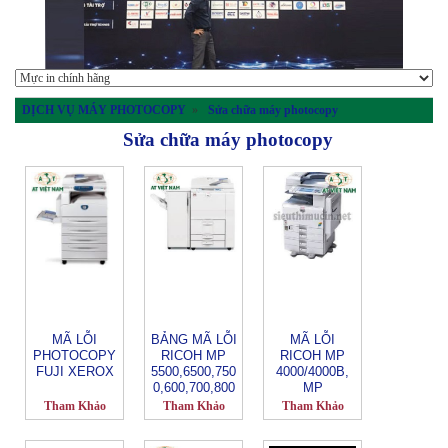
DỊCH VỤ MÁY PHOTOCOPY
»
Sửa chữa máy photocopy
Sửa chữa máy photocopy
MÃ LỖI
BẢNG MÃ LỖI
MÃ LỖI
PHOTOCOPY
RICOH MP
RICOH MP
FUJI XEROX
5500,6500,750
4000/4000B,
0,600,700,800
MP
0
5000/5000B
Tham Khảo
Tham Khảo
Tham Khảo
MP 4001, MP
5001.