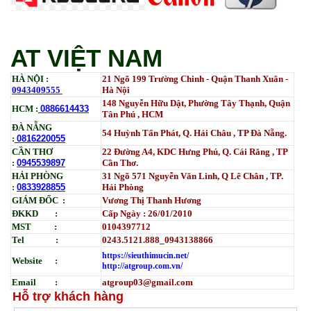
Mực in HP LaserJet Enterprise M610dn | M611dn |
M611x | M612dn | M612x | MFP M634 | MFP M635 |
MFP M636_W1470A (10.5K)_ Có chip_HALLOYA
Tham Khảo
AT VIỆT NAM
HÀ NỘI :
21 Ngõ 199 Trường Chinh - Quận Thanh Xuân -
0943409555
Hà Nội
148 Nguyễn Hữu Dật, Phường Tây Thạnh, Quận
HCM :
0886614433
Tân Phú , HCM
ĐÀ NẴNG
54 Huỳnh Tấn Phát, Q. Hải Châu , TP Đà Nẵng.
:
0816220055
CẦN THƠ
22 Đường A4, KDC Hưng Phú, Q. Cái Răng , TP
:
0945539897
Cần Thơ.
HẢI PHÒNG
31
Ngõ
571 Nguyễn Văn Linh, Q Lê Chân , TP.
:
0833928855
Hải Phòng
GIÁM ĐỐC :
Vương Thị Thanh Hương
ĐKKD :
Cấp Ngày : 26/01/2010
MST :
0104397712
Tel :
0243.5121.888_0943138866
https://sieuthimucin.net/
Website :
http://atgroup.com.vn/
Email :
atgroup03@gmail.com
Hỗ trợ khách hàng