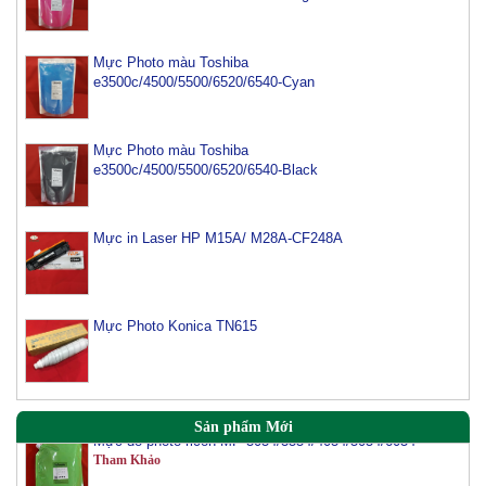
Mực Photo màu Toshiba
e3500c/4500/5500/6520/6540-Cyan
Mực Photo màu Toshiba
e3500c/4500/5500/6520/6540-Black
Mực in Laser HP M15A/ M28A-CF248A
Mực máy photo ricoh MP 2554/ 3054/ 3554/ 3054SP/
3554SP
Tham Khảo
Mực Photo Konica TN615
Mực Photocopy Ricoh 6210D
Tham Khảo
Mực đổ photo ricoh MP 3054/3554/4054/5054/6054
Sản phẩm Mới
Tham Khảo