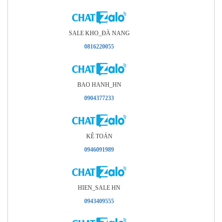
SALE KHO_ÐÀ NANG
0816220055
BAO HANH_HN
0904377233
KÊ TOÁN
0946091989
HIEN_SALE HN
0943409555