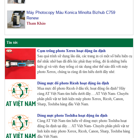
Máy Photocopy Màu Konica Minolta Bizhub C759
Renew
Tham Khảo
Máy Photocopy Konica Minolta Bizhub 450i Renew
Tham Khảo
Tin tức
Cụm trống photo Xerox hoạt động ổn định
Sau quá trình sử dụng lâu dài, các trang in có một số biểu hiện cụ
Máy Photocopy màu Toshiba E-Studio 3515AC Renew
thể nhắc nhở bạn đã đến lúc phải thay trống, đó là những biểu
Tham Khảo
hiện gì và việc thay trống có tác dụng như thế nào đối với máy
photo Xerox, chúng ta cùng đi tìm hiểu dưới đây nhé.
Máy Photocopy Konica Minolta Bizhub 360i Renew
Dòng mực đổ photo Ricoh hoạt động ổn định
Tham Khảo
Mua mực đổ photo Ricoh ở đâu tốt, hoạt động ổn định? Hãy
cùng AT Việt Nam tìm hiểu dưới đây….AT Việt Nam- Chuyên
phân phối vật tư linh kiện máy photo Xerox, Ricoh, Canon,
Sharp, Toshiba hàng đầu Việt Nam.
Máy Photocopy màu Toshiba E-Studio 4515AC Renew
Tham Khảo
Dòng mực photo Toshiba hoạt động ổn định
Cùng AT Việt Nam tìm hiểu về dòng mực photo Toshiba hoạt
động ổn định tại đây… AT Việt Nam- Chuyên phân phối vật tư
linh kiện máy photo Xerox, Ricoh, Canon, Sharp, Toshiba hàng
đầu Việt Nam.