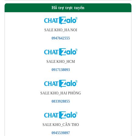
Hỗ trợ trực tuyến
SALE KHO_HA NOI
0947642555
SALE KHO_HCM
0917138093
SALE KHO_HAI PHÒNG
0833928855
SALE KHO_CÂN THO
0945539897