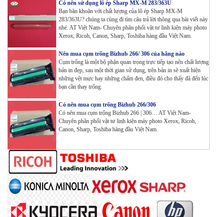
Có nên sử dụng lô ép Sharp MX-M 283/363U
Máy in Laser Đơn năng G&G P2022W_in Wifi
Bạn băn khoăn với chất lượng của lô ép Sharp MX-M
Tham Khảo
283/363U? chúng ta cùng đi tìm câu trả lời thông qua bài viết này
nhé. AT Việt Nam- Chuyên phân phối vật tư linh kiện máy photo
Xerox, Ricoh, Canon, Sharp, Toshiba hàng đầu Việt Nam.
Máy in Laser Đơn năng G&G GP4200DW in Đảo mặt ,
Wifi
Nên mua cụm trống Bizhub 266/ 306 của hãng nào
Tham Khảo
Cụm trống là một bộ phận quan trọng trực tiếp tạo nên chất lượng
bản in đẹp, sau một thời gian sử dụng, trên bản in sẽ xuất hiện
những vệt mực hay những chấm đen, điều đó cho thấy đã đến lúc
Máy in Laser Đơn năng G&G GP3300DW in Đảo mặt ,
bạn cần thay trống.
Wifi
Tham Khảo
Có nên mua cụm trống Bizhub 266/306
Có nên mua cụm trống Bizhub 266 | 306… AT Việt Nam-
Máy in Đa chức năng G&G GM3310DW in , scan ,
Chuyên phân phối vật tư linh kiện máy photo Xerox, Ricoh,
Canon, Sharp, Toshiba hàng đầu Việt Nam.
Copy , Wifi , Lan
Tham Khảo
Mực ống Ricoh MP 3554 _MP 2554 | 2555 | 3054 |
3554 | 3055 | 3555 | 4054 | 5054 | 6054 | 4055 | 5055 |
6055 | IM 2500 | IM 3000 | IM 3500 | IM 4000 | IM
5000 | IM 6000_ MP3554_700G_BIASDO
Tham Khảo