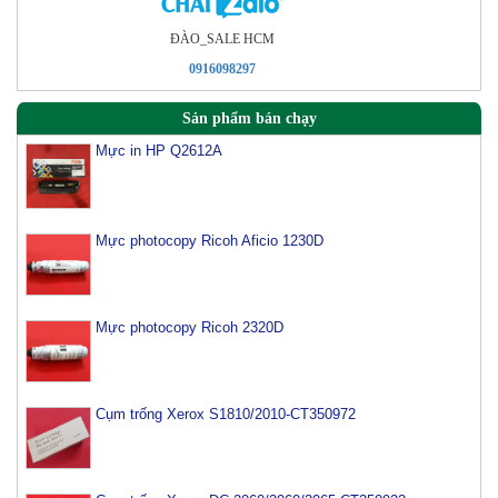
ÐÀO_SALE HCM
0916098297
Sản phẩm bán chạy
Mực in HP Q2612A
Mực photocopy Ricoh Aficio 1230D
Mực photocopy Ricoh 2320D
Cụm trống Xerox S1810/2010-CT350972