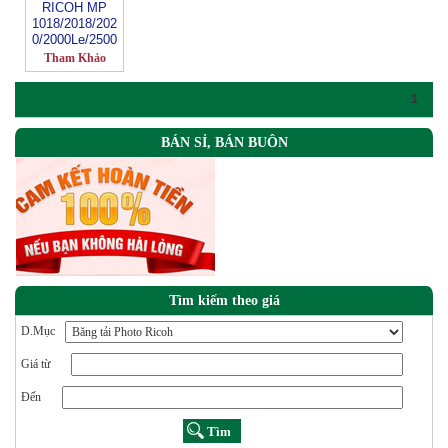
RICOH MP
1018/2018/202
0/2000Le/2500
Tham Khảo
1
BÁN SỈ, BÁN BUÔN
Tìm kiếm theo giá
D.Mục
Giá từ
Đến