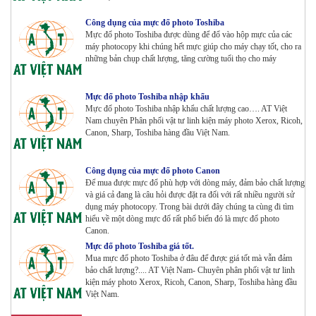
Máy Photocopy màu Toshiba E-Studio 5015AC Renew
Tham Khảo
Công dụng của mực đổ photo Toshiba
Mực đổ photo Toshiba được dùng để đổ vào hộp mực của các
máy photocopy khi chúng hết mực giúp cho máy chạy tốt, cho ra
những bản chụp chất lượng, tăng cường tuổi thọ cho máy
Máy Photocopy KONICA MINOLTA Bizhub 367 Renew
Tham Khảo
Mực đổ photo Toshiba nhập khẩu
Mực đổ photo Toshiba nhập khẩu chất lượng cao…. AT Việt
Nam chuyên Phân phối vật tư linh kiện máy photo Xerox, Ricoh,
Bộ Mực 4 màu Konica Minolta Bizhub C1085 | 6085 |
Canon, Sharp, Toshiba hàng đầu Việt Nam.
6110 | C1100 _Bộ 4 màu _ Trọng lượng 1645g ZIN
HÃNG_ USA
Tham Khảo
Công dụng của mực đổ photo Canon
Để mua được mực đổ phù hợp với dòng máy, đảm bảo chất lượng
Máy Photocopy Ricoh MP 7503 Renew
và giá cả đang là câu hỏi được đặt ra đối với rất nhiều người sử
Tham Khảo
dụng máy photocopy. Trong bài dưới đây chúng ta cùng đi tìm
hiểu về một dòng mực đổ rất phổ biến đó là mực đổ photo
Canon.
Mực đổ photo Toshiba giá tốt.
Mua mực đổ photo Toshiba ở đâu để được giá tốt mà vẫn đảm
Máy photocopy Ricoh IM 7000
bảo chất lượng?.... AT Việt Nam- Chuyên phân phối vật tư linh
Tham Khảo
kiện máy photo Xerox, Ricoh, Canon, Sharp, Toshiba hàng đầu
Việt Nam.