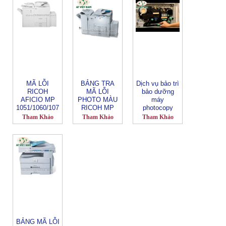
MÃ LỖI
BẢNG TRA
Dịch vụ bảo trì
RICOH
MÃ LỖI
bảo dưỡng
AFICIO MP
PHOTO MÀU
máy
1051/1060/107
RICOH MP
photocopy
5/2060/2075
C6000/6501
Tham Khảo
Tham Khảo
Tham Khảo
BẢNG MÃ LỖI