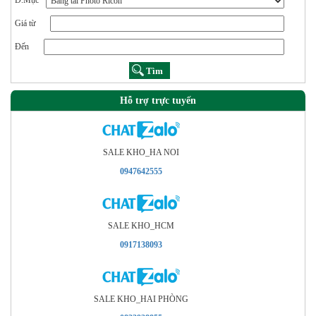
D.Mục
Giá từ
Đến
Hỗ trợ trực tuyến
SALE KHO_HA NOI
0947642555
SALE KHO_HCM
0917138093
SALE KHO_HAI PHÒNG