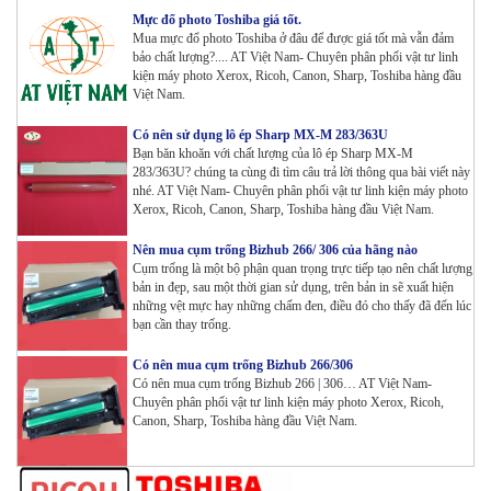
Mực đổ photo Toshiba giá tốt.
Mua mực đổ photo Toshiba ở đâu để được giá tốt mà vẫn đảm
Máy in Laser Đơn năng G&G P2022W_in Wifi
bảo chất lượng?.... AT Việt Nam- Chuyên phân phối vật tư linh
Tham Khảo
kiện máy photo Xerox, Ricoh, Canon, Sharp, Toshiba hàng đầu
Việt Nam.
Máy in Laser Đơn năng G&G GP4200DW in Đảo mặt ,
Có nên sử dụng lô ép Sharp MX-M 283/363U
Bạn băn khoăn với chất lượng của lô ép Sharp MX-M
Wifi
283/363U? chúng ta cùng đi tìm câu trả lời thông qua bài viết này
Tham Khảo
nhé. AT Việt Nam- Chuyên phân phối vật tư linh kiện máy photo
Xerox, Ricoh, Canon, Sharp, Toshiba hàng đầu Việt Nam.
Máy in Laser Đơn năng G&G GP3300DW in Đảo mặt ,
Wifi
Nên mua cụm trống Bizhub 266/ 306 của hãng nào
Tham Khảo
Cụm trống là một bộ phận quan trọng trực tiếp tạo nên chất lượng
bản in đẹp, sau một thời gian sử dụng, trên bản in sẽ xuất hiện
những vệt mực hay những chấm đen, điều đó cho thấy đã đến lúc
Máy in Đa chức năng G&G GM3310DW in , scan ,
bạn cần thay trống.
Copy , Wifi , Lan
Tham Khảo
Có nên mua cụm trống Bizhub 266/306
Có nên mua cụm trống Bizhub 266 | 306… AT Việt Nam-
Chuyên phân phối vật tư linh kiện máy photo Xerox, Ricoh,
Canon, Sharp, Toshiba hàng đầu Việt Nam.
Mực ống Ricoh MP 3554 _MP 2554 | 2555 | 3054 |
3554 | 3055 | 3555 | 4054 | 5054 | 6054 | 4055 | 5055 |
6055 | IM 2500 | IM 3000 | IM 3500 | IM 4000 | IM
5000 | IM 6000_ MP3554_700G_BIASDO