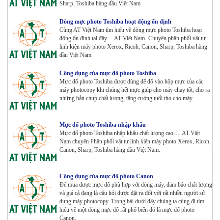
Sharp, Toshiba hàng đầu Việt Nam.
Máy Photocopy màu Toshiba E-Studio 5015AC Renew
Dòng mực photo Toshiba hoạt động ổn định
Tham Khảo
Cùng AT Việt Nam tìm hiểu về dòng mực photo Toshiba hoạt
động ổn định tại đây… AT Việt Nam- Chuyên phân phối vật tư
linh kiện máy photo Xerox, Ricoh, Canon, Sharp, Toshiba hàng
đầu Việt Nam.
Máy Photocopy KONICA MINOLTA Bizhub 367 Renew
Công dụng của mực đổ photo Toshiba
Tham Khảo
Mực đổ photo Toshiba được dùng để đổ vào hộp mực của các
máy photocopy khi chúng hết mực giúp cho máy chạy tốt, cho ra
những bản chụp chất lượng, tăng cường tuổi thọ cho máy
Bộ Mực 4 màu Konica Minolta Bizhub C1085 | 6085 |
6110 | C1100 _Bộ 4 màu _ Trọng lượng 1645g ZIN
HÃNG_ USA
Mực đổ photo Toshiba nhập khẩu
Mực đổ photo Toshiba nhập khẩu chất lượng cao…. AT Việt
Tham Khảo
Nam chuyên Phân phối vật tư linh kiện máy photo Xerox, Ricoh,
Canon, Sharp, Toshiba hàng đầu Việt Nam.
Máy Photocopy Ricoh MP 7503 Renew
Tham Khảo
Công dụng của mực đổ photo Canon
Để mua được mực đổ phù hợp với dòng máy, đảm bảo chất lượng
và giá cả đang là câu hỏi được đặt ra đối với rất nhiều người sử
Máy photocopy Ricoh IM 7000
dụng máy photocopy. Trong bài dưới đây chúng ta cùng đi tìm
Tham Khảo
hiểu về một dòng mực đổ rất phổ biến đó là mực đổ photo
Canon.