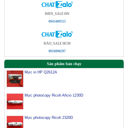
HIEN_SALE HN
0943409555
ÐÀO_SALE HCM
0916098297
Sản phẩm bán chạy
Mực in HP Q2612A
Mực photocopy Ricoh Aficio 1230D
Mực photocopy Ricoh 2320D