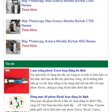
Tham Khảo
Máy Photocopy Màu Konica Minolta Bizhub C759
Renew
Tham Khảo
Máy Photocopy Konica Minolta Bizhub 450i Renew
Tham Khảo
Máy Photocopy màu Toshiba E-Studio 3515AC Renew
Tham Khảo
Tin tức
Cụm trống photo Xerox hoạt động ổn định
Sau quá trình sử dụng lâu dài, các trang in có một số biểu hiện cụ
Máy Photocopy Konica Minolta Bizhub 360i Renew
thể nhắc nhở bạn đã đến lúc phải thay trống, đó là những biểu
Tham Khảo
hiện gì và việc thay trống có tác dụng như thế nào đối với máy
photo Xerox, chúng ta cùng đi tìm hiểu dưới đây nhé.
Máy Photocopy màu Toshiba E-Studio 4515AC Renew
Dòng mực đổ photo Ricoh hoạt động ổn định
Tham Khảo
Mua mực đổ photo Ricoh ở đâu tốt, hoạt động ổn định? Hãy
cùng AT Việt Nam tìm hiểu dưới đây….AT Việt Nam- Chuyên
phân phối vật tư linh kiện máy photo Xerox, Ricoh, Canon,