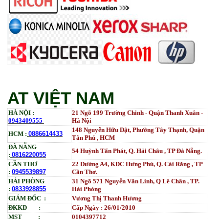
Tham Khảo
Mực in HP LaserJet Enterprise M610dn | M611dn |
M611x | M612dn | M612x | MFP M634 | MFP M635 |
MFP M636_W1470A (10.5K)_ Có chip_HALLOYA
Tham Khảo
AT VIỆT NAM
HÀ NỘI :
21 Ngõ 199 Trường Chinh - Quận Thanh Xuân -
0943409555
Hà Nội
148 Nguyễn Hữu Dật, Phường Tây Thạnh, Quận
HCM :
0886614433
Tân Phú , HCM
ĐÀ NẴNG
54 Huỳnh Tấn Phát, Q. Hải Châu , TP Đà Nẵng.
:
0816220055
CẦN THƠ
22 Đường A4, KDC Hưng Phú, Q. Cái Răng , TP
:
0945539897
Cần Thơ.
HẢI PHÒNG
31
Ngõ
571 Nguyễn Văn Linh, Q Lê Chân , TP.
:
0833928855
Hải Phòng
GIÁM ĐỐC :
Vương Thị Thanh Hương
ĐKKD :
Cấp Ngày : 26/01/2010
MST :
0104397712