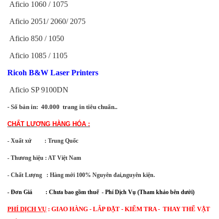
Aficio 1060 / 1075
Aficio 2051/ 2060/ 2075
Aficio 850 / 1050
Aficio 1085 / 1105
Ricoh B&W Laser Printers
Aficio SP 9100DN
- Số bản in: 40.000 trang in tiêu chuẩn..
CHẤT LƯỢNG HÀNG HÓA :
- Xuất xứ : Trung Quốc
- Thương hiệu : AT Việt Nam
- Chất Lượng : Hàng mới 100% Nguyên đai,nguyên kiện.
- Đơn Giá         : Chưa bao gồm thuế  - Phí Dịch Vụ (Tham khảo bên dưới)
PHÍ DỊCH VỤ
:
GIAO HÀNG - LẮP ĐẶT - KIỂM TRA - THAY THẾ VẬT