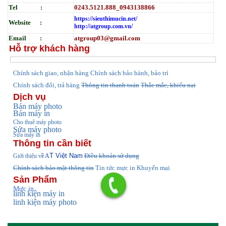
Tel :
0243.5121.888_0943138866
https://sieuthimucin.net/
Website :
http://atgroup.com.vn/
Email :
atgroup03@gmail.com
Hỗ trợ khách hàng
hính sách giao, nhận hàng
Chính sách bảo hành, bảo trì
C
Chính sách đổi, trả hàng
Thông tin thanh toán
Thắc mắc, khiếu nại
Dịch vụ
Bán máy photo
Bán máy in
Cho thuê máy photo
Sửa máy photo
Sửa máy in
Thông tin cần biết
T Việt Nam
Điều khoản sử dụng
Giới thiệu v
ề A
Chính sách bảo mật thông tin
Tin tức
mực in Khuyến mại
Sản Phẩm
Mực in
linh kiện máy in
linh kiện máy photo