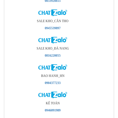
0833928855
SALE KHO_CÂN THO
0945539897
SALE KHO_ÐÀ NANG
0816220055
BAO HANH_HN
0904377233
KÊ TOÁN
0946091989