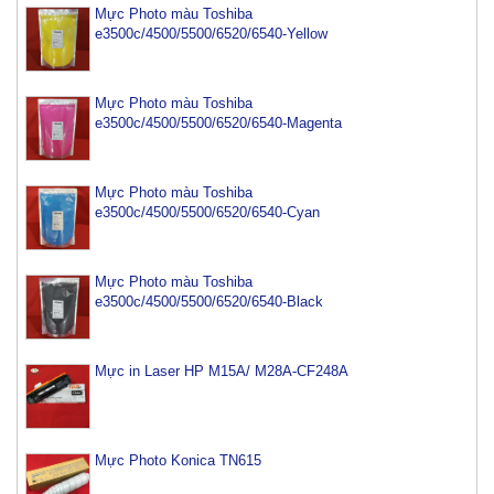
Mực Photo màu Toshiba
e3500c/4500/5500/6520/6540-Yellow
Mực Photo màu Toshiba
e3500c/4500/5500/6520/6540-Magenta
Mực Photo màu Toshiba
e3500c/4500/5500/6520/6540-Cyan
Mực Photo màu Toshiba
Mực máy photo ricoh MP 2554/ 3054/ 3554/ 3054SP/
e3500c/4500/5500/6520/6540-Black
3554SP
Tham Khảo
Mực in Laser HP M15A/ M28A-CF248A
Mực Photocopy Ricoh 6210D
Tham Khảo
Mực Photo Konica TN615
Mực đổ photo ricoh MP 3054/3554/4054/5054/6054
Tham Khảo