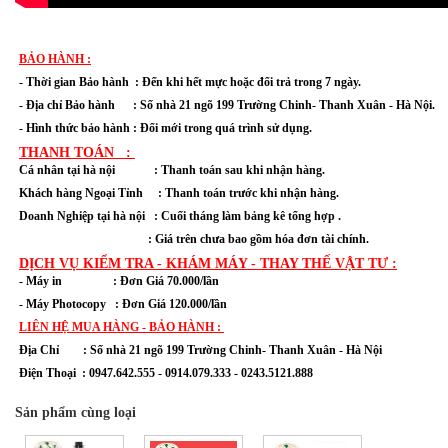
BẢO HÀNH :
- Thời gian Bảo hành : Đến khi hết mực hoặc đổi trả trong 7 ngày.
- Địa chỉ Bảo hành :
Số nhà 21 ngõ 199 Trường Chinh- Thanh Xuân
- Hà Nội.
- Hình thức bảo hành : Đổi mới trong quá trình sử dụng.
THANH TOÁN :
Cá nhân tại hà nội : Thanh toán sau khi nhận hàng.
Khách hàng Ngoại Tỉnh : Thanh toán trước khi nhận hàng.
Doanh Nghiệp tại hà nội : Cuối tháng làm bảng kê tổng hợp .
: Giá trên chưa bao gồm hóa đơn tài chính.
DỊCH VỤ KIỂM TRA - KHÁM MÁY - THAY THẾ VẬT TƯ :
- Máy in : Đơn Giá 70.000/lần
- Máy Photocopy : Đơn Giá 120.000/lần
LIÊN HỆ MUA HÀNG - BẢO HÀNH :
Địa Chỉ :
Số nhà 21 ngõ 199 Trường Chinh- Thanh Xuân
- Hà Nội
Điện Thoại : 0947.642.555 - 0914.079.333 - 0243.5121.888
Sản phẩm cùng loại