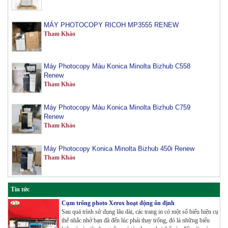
MÁY PHOTOCOPY RICOH MP3555 RENEW
Tham Khảo
Máy Photocopy Màu Konica Minolta Bizhub C558
Renew
Tham Khảo
Máy Photocopy Màu Konica Minolta Bizhub C759
Renew
Tham Khảo
Máy Photocopy Konica Minolta Bizhub 450i Renew
Tham Khảo
Máy Photocopy màu Toshiba E-Studio 3515AC Renew
Tham Khảo
Tin tức
Cụm trống photo Xerox hoạt động ổn định
Sau quá trình sử dụng lâu dài, các trang in có một số biểu hiện cụ
Máy Photocopy Konica Minolta Bizhub 360i Renew
thể nhắc nhở bạn đã đến lúc phải thay trống, đó là những biểu
Tham Khảo