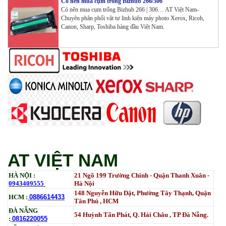
Có nên mua cụm trống Bizhub 266/306
Có nên mua cụm trống Bizhub 266 | 306… AT Việt Nam-
Chuyên phân phối vật tư linh kiện máy photo Xerox, Ricoh,
Canon, Sharp, Toshiba hàng đầu Việt Nam.
Mực ống Ricoh MP 3554 _MP 2554 | 2555 | 3054 |
3554 | 3055 | 3555 | 4054 | 5054 | 6054 | 4055 | 5055 |
6055 | IM 2500 | IM 3000 | IM 3500 | IM 4000 | IM
5000 | IM 6000_ MP3554_700G_BIASDO
Tham Khảo
Mực in HP LaserJet Enterprise M610dn | M611dn |
M611x | M612dn | M612x | MFP M634 | MFP M635 |
MFP M636_W1470A (10.5K)_ Có chip_HALLOYA
Tham Khảo
AT VIỆT NAM
HÀ NỘI :
21 Ngõ 199 Trường Chinh - Quận Thanh Xuân -
0943409555
Hà Nội
148 Nguyễn Hữu Dật, Phường Tây Thạnh, Quận
HCM :
0886614433
Tân Phú , HCM
ĐÀ NẴNG
54 Huỳnh Tấn Phát, Q. Hải Châu , TP Đà Nẵng.
:
0816220055