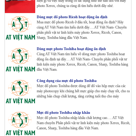
hiện gì và việc thay trống có tác dụng như thế nào đối với máy
photo Xerox, chúng ta cùng đi tìm hiểu dưới đây nhé.
Dòng mực đổ photo Ricoh hoạt động ổn định
Máy Photocopy màu Toshiba E-Studio 4515AC Renew
Mua mực đổ photo Ricoh ở đâu tốt, hoạt động ổn định? Hãy
Tham Khảo
cùng AT Việt Nam tìm hiểu dưới đây….AT Việt Nam- Chuyên
phân phối vật tư linh kiện máy photo Xerox, Ricoh, Canon,
Sharp, Toshiba hàng đầu Việt Nam.
Máy Photocopy màu Toshiba E-Studio 5015AC Renew
Dòng mực photo Toshiba hoạt động ổn định
Cùng AT Việt Nam tìm hiểu về dòng mực photo Toshiba hoạt
Tham Khảo
động ổn định tại đây… AT Việt Nam- Chuyên phân phối vật tư
linh kiện máy photo Xerox, Ricoh, Canon, Sharp, Toshiba hàng
đầu Việt Nam.
Máy Photocopy KONICA MINOLTA Bizhub 367 Renew
Công dụng của mực đổ photo Toshiba
Tham Khảo
Mực đổ photo Toshiba được dùng để đổ vào hộp mực của các
máy photocopy khi chúng hết mực giúp cho máy chạy tốt, cho ra
những bản chụp chất lượng, tăng cường tuổi thọ cho máy
Bộ Mực 4 màu Konica Minolta Bizhub C1085 | 6085 |
6110 | C1100 _Bộ 4 màu _ Trọng lượng 1645g ZIN
Mực đổ photo Toshiba nhập khẩu
HÃNG_ USA
Mực đổ photo Toshiba nhập khẩu chất lượng cao…. AT Việt
Tham Khảo
Nam chuyên Phân phối vật tư linh kiện máy photo Xerox, Ricoh,
Canon, Sharp, Toshiba hàng đầu Việt Nam.
Máy Photocopy Ricoh MP 7503 Renew