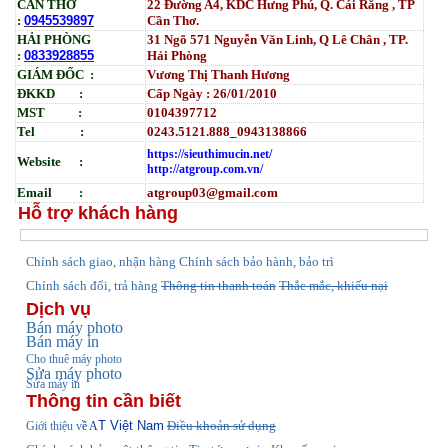
CẦN THƠ
22 Đường A4, KDC Hưng Phú, Q. Cái Răng , TP
:
0945539897
Cần Thơ.
HẢI PHÒNG
31
Ngõ
571 Nguyễn Văn Linh, Q Lê Chân , TP.
:
0833928855
Hải Phòng
GIÁM ĐỐC :
Vương Thị Thanh Hương
ĐKKD :
Cấp Ngày : 26/01/2010
MST :
0104397712
Tel :
0243.5121.888_0943138866
https://sieuthimucin.net/
Website :
http://atgroup.com.vn/
Email :
atgroup03@gmail.com
Hỗ trợ khách hàng
hính sách giao, nhận hàng
Chính sách bảo hành, bảo trì
C
Chính sách đổi, trả hàng
Thông tin thanh toán
Thắc mắc, khiếu nại
Dịch vụ
Bán máy photo
Bán máy in
Cho thuê máy photo
Sửa máy photo
Sửa máy in
Thông tin cần biết
T Việt Nam
Điều khoản sử dụng
Giới thiệu v
ề A