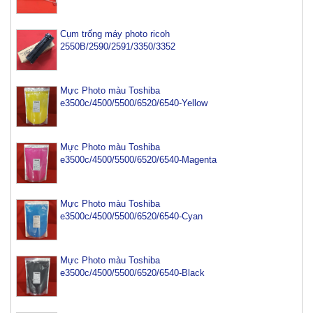
Cụm trống máy photo ricoh
2550B/2590/2591/3350/3352
Mực Photo màu Toshiba
e3500c/4500/5500/6520/6540-Yellow
Mực Photo màu Toshiba
e3500c/4500/5500/6520/6540-Magenta
Mực Photo màu Toshiba
e3500c/4500/5500/6520/6540-Cyan
Mực Photo màu Toshiba
Mực máy photo ricoh MP 2554/ 3054/ 3554/ 3054SP/
e3500c/4500/5500/6520/6540-Black
3554SP
Tham Khảo