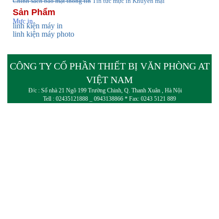
Chính sách bảo mật thông tin
Tin tức
mực in Khuyến mại
Sản Phẩm
Mực in
linh kiện máy in
linh kiện máy photo
CÔNG TY CỔ PHẦN THIẾT BỊ VĂN PHÒNG AT
VIỆT NAM
Đ/c : Số nhà 21 Ngõ 199 Trường Chinh, Q. Thanh Xuân , Hà Nội
Tell : 02435121888 _ 0943138866 * Fax: 0243 5121 889