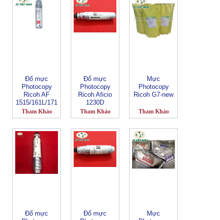
Đổ mực
Đổ mực
Mực
Photocopy
Photocopy
Photocopy
Ricoh AF
Ricoh Aficio
Ricoh G7-new
1515/161L/171
1230D
L-Ricoh 1270D
Tham Khảo
Tham Khảo
Tham Khảo
Đổ mực
Đổ mực
Mực