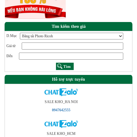
Tìm kiếm theo giá
D.Mục
Giá từ
Đến
Hỗ trợ trực tuyến
SALE KHO_HA NOI
0947642555
SALE KHO_HCM