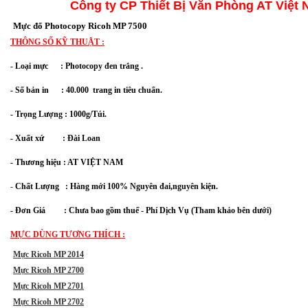
Công ty CP Thiết Bị Văn Phòng AT Việt
Mực đổ Photocopy Ricoh MP 7500
THÔNG SỐ KỸ THUẬT :
- Loại mực : Photocopy đen trắng .
- Số bản in : 40.000 trang in tiêu chuẩn.
- Trọng Lượng : 1000g/Túi.
- Xuất xứ : Đài Loan
- Thương hiệu : AT VIỆT NAM
-
Chất Lượng : Hàng mới 100% Nguyên đai,nguyên kiện.
- Đơn Giá         : Chưa bao gồm thuế - Phí Dịch Vụ (Tham khảo bên dưới)
MỰC DÙNG TƯƠNG THÍCH :
Mực Ricoh MP 2014
Mực Ricoh MP 2700
Mực Ricoh MP 2701
Mực Ricoh MP 2702