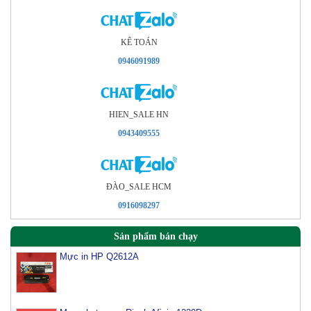
KÊ TOÁN
0946091989
HIEN_SALE HN
0943409555
ÐÀO_SALE HCM
0916098297
Sản phẩm bán chạy
Mực in HP Q2612A