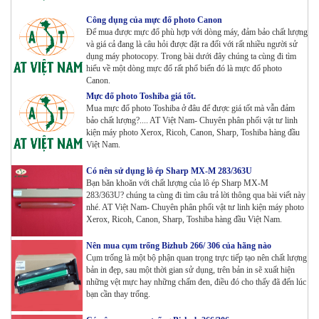
Tham Khảo
Công dụng của mực đổ photo Canon
Để mua được mực đổ phù hợp với dòng máy, đảm bảo chất lượng
và giá cả đang là câu hỏi được đặt ra đối với rất nhiều người sử
dụng máy photocopy. Trong bài dưới đây chúng ta cùng đi tìm
Máy photocopy Ricoh IM 7000
hiểu về một dòng mực đổ rất phổ biến đó là mực đổ photo
Tham Khảo
Canon.
Mực đổ photo Toshiba giá tốt.
Mua mực đổ photo Toshiba ở đâu để được giá tốt mà vẫn đảm
Máy in Laser Đơn năng G&G P2022W_in Wifi
bảo chất lượng?.... AT Việt Nam- Chuyên phân phối vật tư linh
Tham Khảo
kiện máy photo Xerox, Ricoh, Canon, Sharp, Toshiba hàng đầu
Việt Nam.
Có nên sử dụng lô ép Sharp MX-M 283/363U
Máy in Laser Đơn năng G&G GP4200DW in Đảo mặt ,
Bạn băn khoăn với chất lượng của lô ép Sharp MX-M
Wifi
283/363U? chúng ta cùng đi tìm câu trả lời thông qua bài viết này
Tham Khảo
nhé. AT Việt Nam- Chuyên phân phối vật tư linh kiện máy photo
Xerox, Ricoh, Canon, Sharp, Toshiba hàng đầu Việt Nam.
Máy in Laser Đơn năng G&G GP3300DW in Đảo mặt ,
Nên mua cụm trống Bizhub 266/ 306 của hãng nào
Wifi
Cụm trống là một bộ phận quan trọng trực tiếp tạo nên chất lượng
Tham Khảo
bản in đẹp, sau một thời gian sử dụng, trên bản in sẽ xuất hiện
những vệt mực hay những chấm đen, điều đó cho thấy đã đến lúc
Máy in Đa chức năng G&G GM3310DW in , scan ,
bạn cần thay trống.
Copy , Wifi , Lan
Tham Khảo