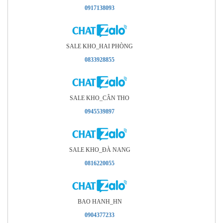
0917138093
SALE KHO_HAI PHÒNG
0833928855
SALE KHO_CÂN THO
0945539897
SALE KHO_ÐÀ NANG
0816220055
BAO HANH_HN
0904377233