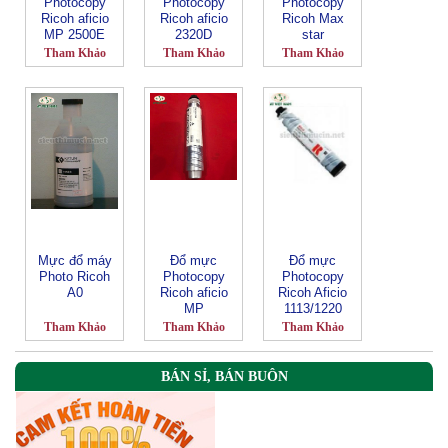
Photocopy
Photocopy
Photocopy
Ricoh aficio
Ricoh aficio
Ricoh Max
MP 2500E
2320D
star
Tham Khảo
Tham Khảo
Tham Khảo
Mực đổ máy
Đổ mực
Đổ mực
Photo Ricoh
Photocopy
Photocopy
A0
Ricoh aficio
Ricoh Aficio
MP
1113/1220
2500/2580-
Tham Khảo
Tham Khảo
Tham Khảo
2500E
BÁN SỈ, BÁN BUÔN