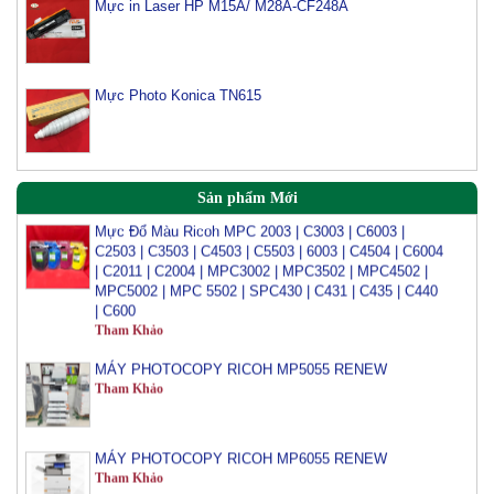
Mực in Laser HP M15A/ M28A-CF248A
Mực Photocopy Ricoh 6210D
Tham Khảo
Mực Photo Konica TN615
Mực đổ photo ricoh MP 3054/3554/4054/5054/6054
Tham Khảo
Sản phẩm Mới
Mực Đổ Màu Ricoh MPC 2003 | C3003 | C6003 |
C2503 | C3503 | C4503 | C5503 | 6003 | C4504 | C6004
| C2011 | C2004 | MPC3002 | MPC3502 | MPC4502 |
MPC5002 | MPC 5502 | SPC430 | C431 | C435 | C440
| C600
Tham Khảo
MÁY PHOTOCOPY RICOH MP5055 RENEW
Tham Khảo
MÁY PHOTOCOPY RICOH MP6055 RENEW
Tham Khảo