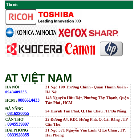
Tin tức
AT VIỆT NAM
HÀ NỘI :
21 Ngõ 199 Trường Chinh - Quận Thanh Xuân -
0943409555
Hà Nội
148 Nguyễn Hữu Dật, Phường Tây Thạnh, Quận
HCM :
0886614433
Tân Phú , HCM
ĐÀ NẴNG
54 Huỳnh Tấn Phát, Q. Hải Châu , TP Đà Nẵng.
:
0816220055
CẦN THƠ
22 Đường A4, KDC Hưng Phú, Q. Cái Răng , TP
:
0945539897
Cần Thơ.
HẢI PHÒNG
31
Ngõ
571 Nguyễn Văn Linh, Q Lê Chân , TP.
:
0833928855
Hải Phòng