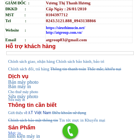
GIÁM ĐỐC :
Vương Thị Thanh Hương
ĐKKD :
Cấp Ngày : 26/01/2010
MST :
0104397712
Tel :
0243.5121.888_0943138866
https://sieuthimucin.net/
Website :
http://atgroup.com.vn/
Email :
atgroup03@gmail.com
Hỗ trợ khách hàng
hính sách giao, nhận hàng
Chính sách bảo hành, bảo trì
C
Chính sách đổi, trả hàng
Thông tin thanh toán
Thắc mắc, khiếu nại
Dịch vụ
Bán máy photo
Bán máy in
Cho thuê máy photo
Sửa máy photo
Sửa máy in
Thông tin cần biết
T Việt Nam
Điều khoản sử dụng
Giới thiệu v
ề A
Chính sách bảo mật thông tin
Tin tức
mực in Khuyến mại
Sản Phẩm
Mực in
linh kiện máy in