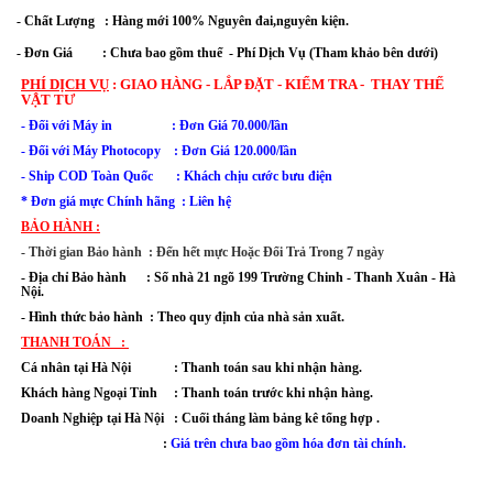
- Chất Lượng   : Hàng mới 100% Nguyên đai,nguyên kiện.
- Đơn Giá         : Chưa bao gồm thuế  - Phí Dịch Vụ (Tham khảo bên dưới)
PHÍ DỊCH VỤ
:
GIAO HÀNG - LẮP ĐẶT - KIỂM TRA - THAY THẾ
VẬT TƯ
- Đối với Máy in : Đơn Giá 70.000/lần
- Đối với
Máy Photocopy : Đơn Giá 120.000/lần
- Ship COD Toàn Quốc : Khách chịu cước bưu điện
* Đơn giá mực Chính hãng : Liên hệ
BẢO HÀNH :
- Thời gian Bảo hành : Đến hết mực Hoặc Đổi Trả Trong 7 ngày
-
Địa chỉ Bảo hành :
Số nhà 21 ngõ 199 Trường Chinh - Thanh Xuân
- Hà
Nội.
- Hình thức bảo hành : Theo quy định của nhà sản xuất.
THANH TOÁN :
Cá nhân tại Hà Nội : Thanh toán sau khi nhận hàng.
Khách hàng Ngoại Tỉnh : Thanh toán trước khi nhận hàng.
Doanh Nghiệp tại Hà Nội : Cuối tháng làm bảng kê tổng hợp .
:
Giá trên chưa bao gồm hóa đơn tài chính.