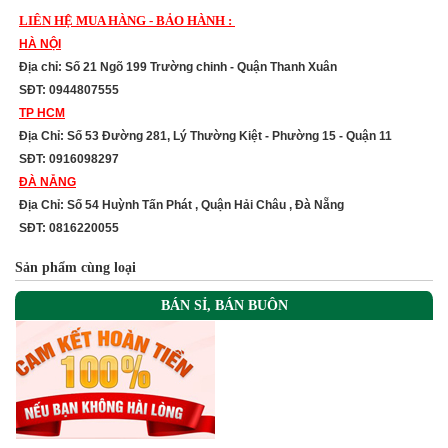
LIÊN HỆ MUA HÀNG - BẢO HÀNH :
HÀ NỘI
Địa chỉ: Số 21 Ngõ 199 Trường chinh - Quận Thanh Xuân
SĐT: 0944807555
TP HCM
Địa Chỉ: Số 53 Đường 281, Lý Thường Kiệt - Phường 15 - Quận 11
SĐT: 0916098297
ĐÀ NẴNG
Địa Chỉ: Số 54 Huỳnh Tấn Phát , Quận Hải Châu , Đà Nẵng
SĐT: 0816220055
Sản phẩm cùng loại
BÁN SỈ, BÁN BUÔN