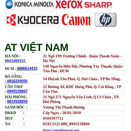
5000 | IM 6000_ MP3554_700G_BIASDO
Tham Khảo
Mực in HP LaserJet Enterprise M610dn | M611dn |
M611x | M612dn | M612x | MFP M634 | MFP M635 |
MFP M636_W1470A (10.5K)_ Có chip_HALLOYA
Tham Khảo
AT VIỆT NAM
HÀ NỘI :
21 Ngõ 199 Trường Chinh - Quận Thanh Xuân -
0943409555
Hà Nội
148 Nguyễn Hữu Dật, Phường Tây Thạnh, Quận
HCM :
0886614433
Tân Phú , HCM
ĐÀ NẴNG
54 Huỳnh Tấn Phát, Q. Hải Châu , TP Đà Nẵng.
:
0816220055
CẦN THƠ
22 Đường A4, KDC Hưng Phú, Q. Cái Răng , TP
:
0945539897
Cần Thơ.
HẢI PHÒNG
31
Ngõ
571 Nguyễn Văn Linh, Q Lê Chân , TP.
:
0833928855
Hải Phòng
GIÁM ĐỐC :
Vương Thị Thanh Hương
ĐKKD :
Cấp Ngày : 26/01/2010
MST :
0104397712
Tel :
0243.5121.888_0943138866
https://sieuthimucin.net/