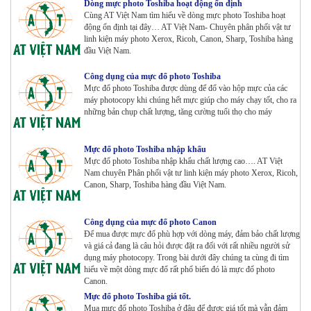
Dòng mực photo Toshiba hoạt động ổn định
Cùng AT Việt Nam tìm hiểu về dòng mực photo Toshiba hoạt
Máy Photocopy màu Toshiba E-Studio 5015AC
động ổn định tại đây… AT Việt Nam- Chuyên phân phối vật tư
Renew
linh kiện máy photo Xerox, Ricoh, Canon, Sharp, Toshiba hàng
Tham Khảo
đầu Việt Nam.
Công dụng của mực đổ photo Toshiba
Mực đổ photo Toshiba được dùng để đổ vào hộp mực của các
Máy Photocopy KONICA MINOLTA Bizhub 367 Renew
máy photocopy khi chúng hết mực giúp cho máy chạy tốt, cho ra
Tham Khảo
những bản chụp chất lượng, tăng cường tuổi thọ cho máy
Bộ Mực 4 màu Konica Minolta Bizhub C1085 | 6085 |
Mực đổ photo Toshiba nhập khẩu
6110 | C1100 _Bộ 4 màu _ Trọng lượng 1645g ZIN
Mực đổ photo Toshiba nhập khẩu chất lượng cao…. AT Việt
HÃNG_ USA
Nam chuyên Phân phối vật tư linh kiện máy photo Xerox, Ricoh,
Canon, Sharp, Toshiba hàng đầu Việt Nam.
Tham Khảo
Máy Photocopy Ricoh MP 7503 Renew
Công dụng của mực đổ photo Canon
Tham Khảo
Để mua được mực đổ phù hợp với dòng máy, đảm bảo chất lượng
và giá cả đang là câu hỏi được đặt ra đối với rất nhiều người sử
dụng máy photocopy. Trong bài dưới đây chúng ta cùng đi tìm
hiểu về một dòng mực đổ rất phổ biến đó là mực đổ photo
Canon.
Máy photocopy Ricoh IM 7000
Tham Khảo
Mực đổ photo Toshiba giá tốt.
Mua mực đổ photo Toshiba ở đâu để được giá tốt mà vẫn đảm