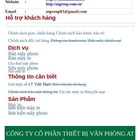
Website :
http://atgroup.com.vn/
Email :
atgroup03@gmail.com
Hỗ trợ khách hàng
hính sách giao, nhận hàng
Chính sách bảo hành, bảo trì
C
Chính sách đổi, trả hàng
Thông tin thanh toán
Thắc mắc, khiếu nại
Dịch vụ
Bán máy photo
Bán máy in
Cho thuê máy photo
Sửa máy photo
Sửa máy in
Thông tin cần biết
T Việt Nam
Điều khoản sử dụng
Giới thiệu v
ề A
Chính sách bảo mật thông tin
Tin tức
mực in Khuyến mại
Sản Phẩm
Mực in
linh kiện máy in
linh kiện máy photo
CÔNG TY CỔ PHẦN THIẾT BỊ VĂN PHÒNG AT