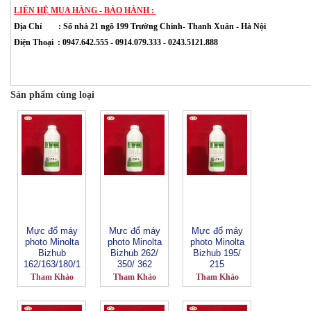
LIÊN HỆ MUA HÀNG - BẢO HÀNH :
Địa Chỉ :
Số nhà 21 ngõ 199 Trường Chinh- Thanh Xuân
- Hà Nội
Điện Thoại : 0947.642.555 - 0914.079.333 - 0243.5121.888
Sản phẩm cùng loại
Mực đổ máy
Mực đổ máy
Mực đổ máy
photo Minolta
photo Minolta
photo Minolta
Bizhub
Bizhub 262/
Bizhub 195/
162/163/180/1
350/ 362
215
81/210/220
Tham Khảo
Tham Khảo
Tham Khảo