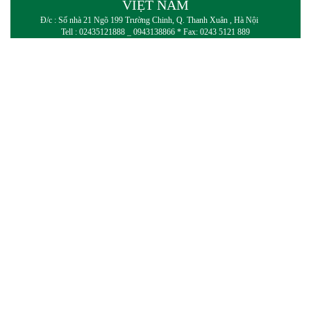
VIỆT NAM
Đ/c : Số nhà 21 Ngõ 199 Trường Chinh, Q. Thanh Xuân , Hà Nội
Tell : 02435121888 _ 0943138866 * Fax: 0243 5121 889