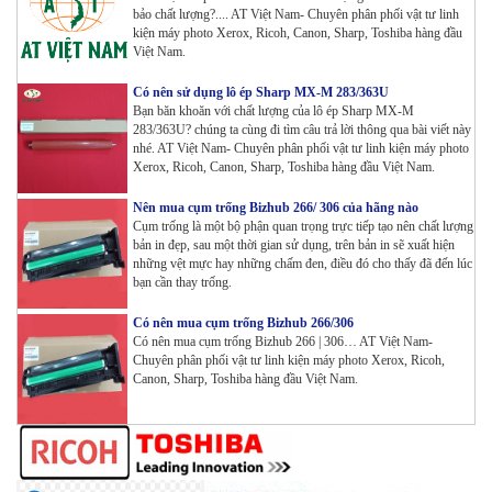
bảo chất lượng?.... AT Việt Nam- Chuyên phân phối vật tư linh
kiện máy photo Xerox, Ricoh, Canon, Sharp, Toshiba hàng đầu
Máy in Laser Đơn năng G&G P2022W_in Wifi
Việt Nam.
Tham Khảo
Có nên sử dụng lô ép Sharp MX-M 283/363U
Bạn băn khoăn với chất lượng của lô ép Sharp MX-M
283/363U? chúng ta cùng đi tìm câu trả lời thông qua bài viết này
Máy in Laser Đơn năng G&G GP4200DW in Đảo mặt
nhé. AT Việt Nam- Chuyên phân phối vật tư linh kiện máy photo
, Wifi
Xerox, Ricoh, Canon, Sharp, Toshiba hàng đầu Việt Nam.
Tham Khảo
Nên mua cụm trống Bizhub 266/ 306 của hãng nào
Cụm trống là một bộ phận quan trọng trực tiếp tạo nên chất lượng
Máy in Laser Đơn năng G&G GP3300DW in Đảo mặt
bản in đẹp, sau một thời gian sử dụng, trên bản in sẽ xuất hiện
, Wifi
những vệt mực hay những chấm đen, điều đó cho thấy đã đến lúc
Tham Khảo
bạn cần thay trống.
Máy in Đa chức năng G&G GM3310DW in , scan ,
Có nên mua cụm trống Bizhub 266/306
Copy , Wifi , Lan
Có nên mua cụm trống Bizhub 266 | 306… AT Việt Nam-
Tham Khảo
Chuyên phân phối vật tư linh kiện máy photo Xerox, Ricoh,
Canon, Sharp, Toshiba hàng đầu Việt Nam.
Mực ống Ricoh MP 3554 _MP 2554 | 2555 | 3054 |
3554 | 3055 | 3555 | 4054 | 5054 | 6054 | 4055 | 5055 |
6055 | IM 2500 | IM 3000 | IM 3500 | IM 4000 | IM