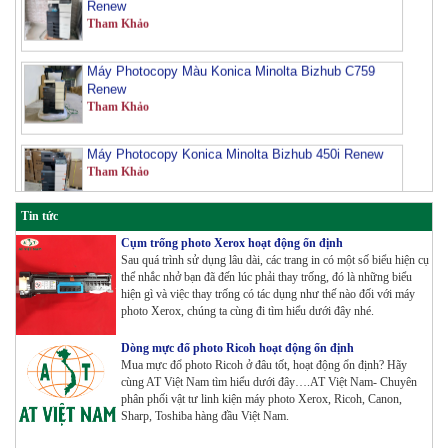
Máy Photocopy Màu Konica Minolta Bizhub C759
Renew
Tham Khảo
Máy Photocopy Konica Minolta Bizhub 450i Renew
Tham Khảo
Máy Photocopy màu Toshiba E-Studio 3515AC
Tin tức
Renew
Cụm trống photo Xerox hoạt động ổn định
Tham Khảo
Sau quá trình sử dụng lâu dài, các trang in có một số biểu hiện cụ
thể nhắc nhở bạn đã đến lúc phải thay trống, đó là những biểu
Máy Photocopy Konica Minolta Bizhub 360i Renew
hiện gì và việc thay trống có tác dụng như thế nào đối với máy
Tham Khảo
photo Xerox, chúng ta cùng đi tìm hiểu dưới đây nhé.
Dòng mực đổ photo Ricoh hoạt động ổn định
Mua mực đổ photo Ricoh ở đâu tốt, hoạt động ổn định? Hãy
Máy Photocopy màu Toshiba E-Studio 4515AC
cùng AT Việt Nam tìm hiểu dưới đây….AT Việt Nam- Chuyên
Renew
phân phối vật tư linh kiện máy photo Xerox, Ricoh, Canon,
Tham Khảo
Sharp, Toshiba hàng đầu Việt Nam.