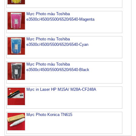
Mực Photo màu Toshiba
e3500c/4500/5500/6520/6540-Magenta
Mực Photo màu Toshiba
e3500c/4500/5500/6520/6540-Cyan
Mực Photo màu Toshiba
e3500c/4500/5500/6520/6540-Black
Mực máy photo ricoh MP 2554/ 3054/ 3554/ 3054SP/
3554SP
Tham Khảo
Mực in Laser HP M15A/ M28A-CF248A
Mực Photocopy Ricoh 6210D
Tham Khảo
Mực Photo Konica TN615
Mực đổ photo ricoh MP 3054/3554/4054/5054/6054
Tham Khảo