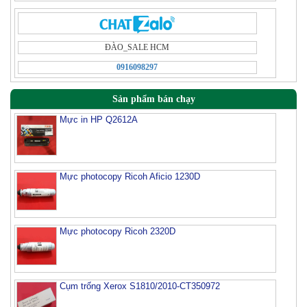
ÐÀO_SALE HCM
0916098297
Sản phẩm bán chạy
Mực in HP Q2612A
Mực photocopy Ricoh Aficio 1230D
Mực photocopy Ricoh 2320D
Cụm trống Xerox S1810/2010-CT350972