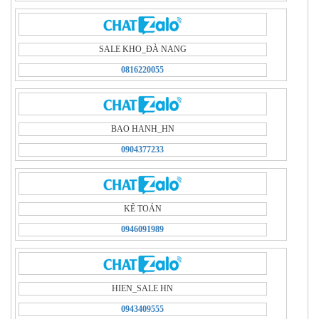
SALE KHO_ÐÀ NANG
0816220055
BAO HANH_HN
0904377233
KÊ TOÁN
0946091989
HIEN_SALE HN
0943409555