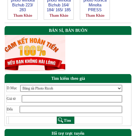
photo Minolta
photo Minolta
photo Konica
Bizhub 223/
Bizhub 164/
Minolta
283
184/ 165/ 185
PRESS
C8000-
Tham Khảo
Tham Khảo
Tham Khảo
TN615K-Đen
BÁN SỈ, BÁN BUÔN
Tìm kiếm theo giá
D.Mục
Giá từ
Đến
Hỗ trợ trực tuyến