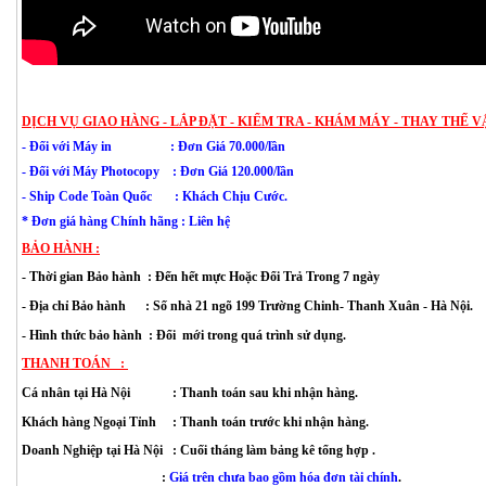
DỊCH VỤ GIAO HÀNG - LẮP ĐẶT - KIỂM TRA - KHÁM MÁY - THAY THẾ V
- Đối với Máy in : Đơn Giá 70.000/lần
-
Đối với
Máy Photocopy : Đơn Giá 120.000/lần
- Ship Code Toàn Quốc
: Khách Chịu Cước.
* Đơn giá hàng Chính hãng : Liên hệ
BẢO HÀNH :
- Thời gian Bảo hành  : Đến hết mực Hoặc Đổi Trả Trong 7 ngày
- Địa chỉ Bảo hành      : 
Số nhà 21 ngõ 199 Trường Chinh- Thanh Xuân
 - Hà Nội.
- Hình thức bảo hành  : Đổi  mới trong quá trình sử dụng.
THANH TOÁN   : 
Cá nhân tại Hà Nội             : Thanh toán sau khi nhận hàng.
Khách hàng Ngoại Tỉnh     : Thanh toán trước khi nhận hàng. 
Doanh Nghiệp tại Hà Nội   : Cuối tháng làm bảng kê tổng hợp .
                                           : 
Giá trên chưa bao gồm hóa đơn tài chính
.