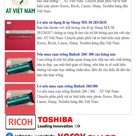
bảo chất lượng?.... AT Việt Nam- Chuyên phân phối vật tư linh
kiện máy photo Xerox, Ricoh, Canon, Sharp, Toshiba hàng đầu
Việt Nam.
Máy in Laser Đơn năng G&G P2022W_in Wifi
Có nên sử dụng lô ép Sharp MX-M 283/363U
Tham Khảo
Bạn băn khoăn với chất lượng của lô ép Sharp MX-M
283/363U? chúng ta cùng đi tìm câu trả lời thông qua bài viết này
nhé. AT Việt Nam- Chuyên phân phối vật tư linh kiện máy photo
Máy in Laser Đơn năng G&G GP4200DW in Đảo mặt
Xerox, Ricoh, Canon, Sharp, Toshiba hàng đầu Việt Nam.
, Wifi
Tham Khảo
Nên mua cụm trống Bizhub 266/ 306 của hãng nào
Cụm trống là một bộ phận quan trọng trực tiếp tạo nên chất lượng
bản in đẹp, sau một thời gian sử dụng, trên bản in sẽ xuất hiện
Máy in Laser Đơn năng G&G GP3300DW in Đảo mặt
những vệt mực hay những chấm đen, điều đó cho thấy đã đến lúc
, Wifi
bạn cần thay trống.
Tham Khảo
Có nên mua cụm trống Bizhub 266/306
Có nên mua cụm trống Bizhub 266 | 306… AT Việt Nam-
Máy in Đa chức năng G&G GM3310DW in , scan ,
Chuyên phân phối vật tư linh kiện máy photo Xerox, Ricoh,
Copy , Wifi , Lan
Canon, Sharp, Toshiba hàng đầu Việt Nam.
Tham Khảo
Mực ống Ricoh MP 3554 _MP 2554 | 2555 | 3054 |
3554 | 3055 | 3555 | 4054 | 5054 | 6054 | 4055 | 5055 |
6055 | IM 2500 | IM 3000 | IM 3500 | IM 4000 | IM