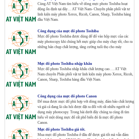
Cùng AT Việt Nam tìm hiểu về dòng mực photo Toshiba hoạt
động ổn định tại đây… AT Việt Nam- Chuyên phân phối vật tư
Máy Photocopy màu Toshiba E-Studio 5015AC
linh kiện máy photo Xerox, Ricoh, Canon, Sharp, Toshiba hàng
Renew
đầu Việt Nam.
Tham Khảo
Công dụng của mực đổ photo Toshiba
Mực đổ photo Toshiba được dùng để đổ vào hộp mực của các
máy photocopy khi chúng hết mực giúp cho máy chạy tốt, cho ra
Máy Photocopy KONICA MINOLTA Bizhub 367 Renew
những bản chụp chất lượng, tăng cường tuổi thọ cho máy
Tham Khảo
Mực đổ photo Toshiba nhập khẩu
Mực đổ photo Toshiba nhập khẩu chất lượng cao…. AT Việt
Bộ Mực 4 màu Konica Minolta Bizhub C1085 | 6085 |
Nam chuyên Phân phối vật tư linh kiện máy photo Xerox, Ricoh,
6110 | C1100 _Bộ 4 màu _ Trọng lượng 1645g ZIN
Canon, Sharp, Toshiba hàng đầu Việt Nam.
HÃNG_ USA
Tham Khảo
Công dụng của mực đổ photo Canon
Máy Photocopy Ricoh MP 7503 Renew
Để mua được mực đổ phù hợp với dòng máy, đảm bảo chất lượng
Tham Khảo
và giá cả đang là câu hỏi được đặt ra đối với rất nhiều người sử
dụng máy photocopy. Trong bài dưới đây chúng ta cùng đi tìm
hiểu về một dòng mực đổ rất phổ biến đó là mực đổ photo
Canon.
Mực đổ photo Toshiba giá tốt.
Máy photocopy Ricoh IM 7000
Mua mực đổ photo Toshiba ở đâu để được giá tốt mà vẫn đảm
Tham Khảo