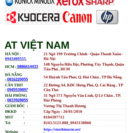
5000 | IM 6000_ MP3554_700G_BIASDO
Tham Khảo
Mực in HP LaserJet Enterprise M610dn | M611dn |
M611x | M612dn | M612x | MFP M634 | MFP M635 |
MFP M636_W1470A (10.5K)_ Có chip_HALLOYA
Tham Khảo
AT VIỆT NAM
HÀ NỘI :
21 Ngõ 199 Trường Chinh - Quận Thanh Xuân -
0943409555
Hà Nội
148 Nguyễn Hữu Dật, Phường Tây Thạnh, Quận
HCM :
0886614433
Tân Phú , HCM
ĐÀ NẴNG
54 Huỳnh Tấn Phát, Q. Hải Châu , TP Đà Nẵng.
:
0816220055
CẦN THƠ
22 Đường A4, KDC Hưng Phú, Q. Cái Răng , TP
:
0945539897
Cần Thơ.
HẢI PHÒNG
31
Ngõ
571 Nguyễn Văn Linh, Q Lê Chân , TP.
:
0833928855
Hải Phòng
GIÁM ĐỐC :
Vương Thị Thanh Hương
ĐKKD :
Cấp Ngày : 26/01/2010
MST :
0104397712
Tel :
0243.5121.888_0943138866
https://sieuthimucin.net/
Website :