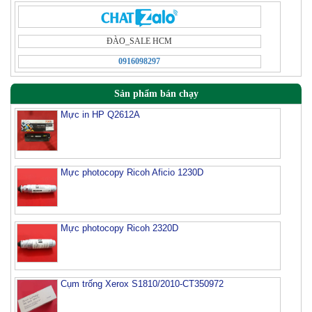
ÐÀO_SALE HCM
0916098297
Sản phẩm bán chạy
Mực in HP Q2612A
Mực photocopy Ricoh Aficio 1230D
Mực photocopy Ricoh 2320D
Cụm trống Xerox S1810/2010-CT350972