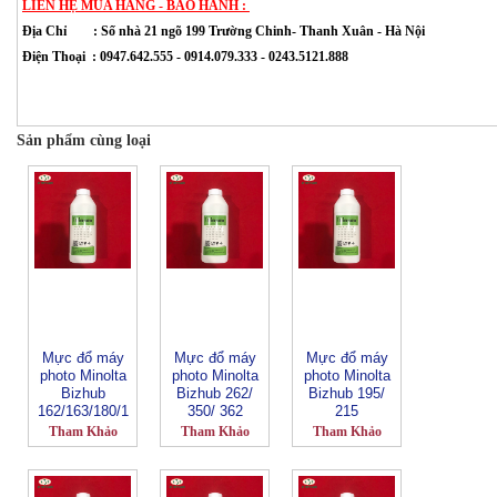
LIÊN HỆ MUA HÀNG - BẢO HÀNH :
Địa Chỉ :
Số nhà 21 ngõ 199 Trường Chinh- Thanh Xuân
- Hà Nội
Điện Thoại : 0947.642.555 - 0914.079.333 - 0243.5121.888
Sản phẩm cùng loại
Mực đổ máy
Mực đổ máy
Mực đổ máy
photo Minolta
photo Minolta
photo Minolta
Bizhub
Bizhub 262/
Bizhub 195/
162/163/180/1
350/ 362
215
81/210/220
Tham Khảo
Tham Khảo
Tham Khảo