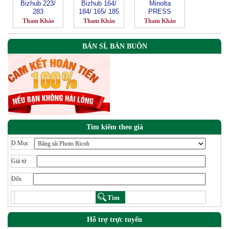
Bizhub 223/
Bizhub 164/
Minolta
283
184/ 165/ 185
PRESS
C8000-
Tham Khảo
Tham Khảo
Tham Khảo
TN615K-Đen
BÁN SỈ, BÁN BUÔN
Tìm kiếm theo giá
D.Mục
Giá từ
Đến
Hỗ trợ trực tuyến