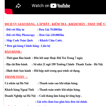
DỊCH VỤ GIAO HÀNG - LẮP ĐẶT - KIỂM TRA - KHÁM MÁY - THAY THẾ V
- Đối với Máy in : Đơn Giá 70.000/lần
-
Đối với
Máy Photocopy : Đơn Giá 120.000/lần
- Ship Code Toàn Quốc
: Khách Chịu Cước.
* Đơn giá hàng Chính hãng : Liên hệ
BẢO HÀNH :
- Thời gian Bảo hành  : Đến hết mực Hoặc Đổi Trả Trong 7 ngày
- Địa chỉ Bảo hành      : 
Số nhà 21 ngõ 199 Trường Chinh- Thanh Xuân
 - Hà Nội.
- Hình thức bảo hành  : Đổi hộp mới trong quá trình sử dụng.
THANH TOÁN   : 
Cá nhân tại Hà Nội             : Thanh toán sau khi nhận hàng.
Khách hàng Ngoại Tỉnh     : Thanh toán trước khi nhận hàng. 
Doanh Nghiệp tại Hà Nội   : Cuối tháng làm bảng kê tổng hợp .
                                           : 
Giá trên chưa bao gồm hóa đơn tài chính
.