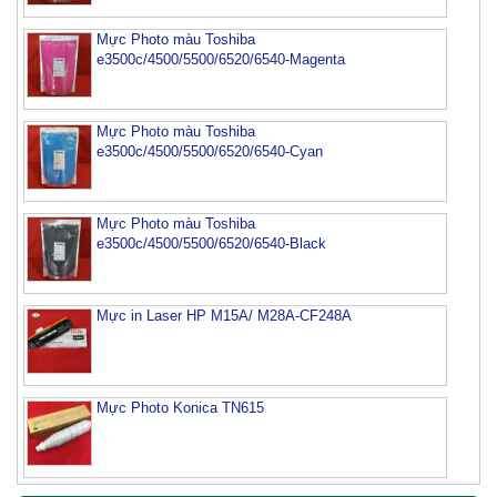
Mực Photo màu Toshiba
e3500c/4500/5500/6520/6540-Magenta
Mực Photo màu Toshiba
e3500c/4500/5500/6520/6540-Cyan
Mực Photo màu Toshiba
e3500c/4500/5500/6520/6540-Black
Mực máy photo ricoh MP 2554/ 3054/ 3554/ 3054SP/
3554SP
Tham Khảo
Mực in Laser HP M15A/ M28A-CF248A
Mực Photocopy Ricoh 6210D
Tham Khảo
Mực Photo Konica TN615
Mực đổ photo ricoh MP 3054/3554/4054/5054/6054
Tham Khảo