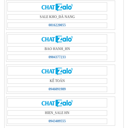
SALE KHO_ÐÀ NANG
0816220055
BAO HANH_HN
0904377233
KÊ TOÁN
0946091989
HIEN_SALE HN
0943409555