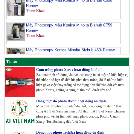
Tham Khảo
Máy Photocopy Màu Konica Minolta Bizhub C759
Renew
Tham Khảo
Máy Photocopy Konica Minolta Bizhub 450i Renew
Tham Khảo
Tin tức
Máy Photocopy màu Toshiba E-Studio 3515AC
Cụm trống photo Xerox hoạt động ổn định
Renew
Sau quá trình sử dụng lâu dài, các trang in có một số biểu hiện cụ
Tham Khảo
thể nhắc nhở bạn đã đến lúc phải thay trống, đó là những biểu
hiện gì và việc thay trống có tác dụng như thế nào đối với máy
photo Xerox, chúng ta cùng đi tìm hiểu dưới đây nhé.
Máy Photocopy Konica Minolta Bizhub 360i Renew
Tham Khảo
Dòng mực đổ photo Ricoh hoạt động ổn định
Mua mực đổ photo Ricoh ở đâu tốt, hoạt động ổn định? Hãy
cùng AT Việt Nam tìm hiểu dưới đây….AT Việt Nam- Chuyên
Máy Photocopy màu Toshiba E-Studio 4515AC
phân phối vật tư linh kiện máy photo Xerox, Ricoh, Canon,
Renew
Sharp, Toshiba hàng đầu Việt Nam.
Tham Khảo
Dòng mực photo Toshiba hoạt động ổn định