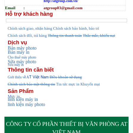
http://atgroup.com.vn/
Email :
atgroup03@gmail.com
Hỗ trợ khách hàng
hính sách giao, nhận hàng
Chính sách bảo hành, bảo trì
C
Chính sách đổi, trả hàng
Thông tin thanh toán
Thắc mắc, khiếu nại
Dịch vụ
Bán máy photo
Bán máy in
Cho thuê máy photo
Sửa máy photo
Sửa máy in
Thông tin cần biết
T Việt Nam
Điều khoản sử dụng
Giới thiệu v
ề A
Chính sách bảo mật thông tin
Tin tức
mực in Khuyến mại
Sản Phẩm
Mực in
linh kiện máy in
linh kiện máy photo
CÔNG TY CỔ PHẦN THIẾT BỊ VĂN PHÒNG AT
VIỆT NAM