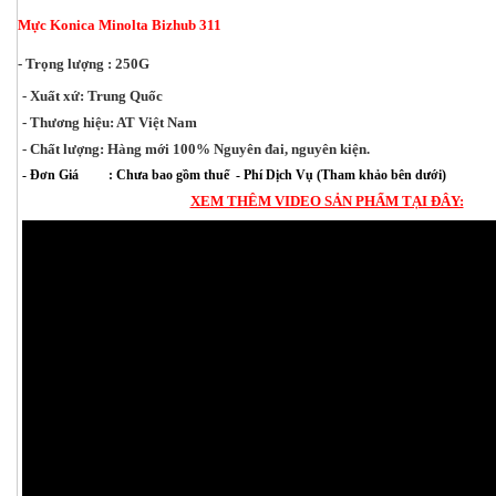
Mực Konica Minolta Bizhub 311
- Trọng lượng : 250G
- Xuất xứ: Trung Quốc
- Thương hiệu: AT Việt Nam
- Chất lượng: Hàng mới 100% Nguyên đai, nguyên kiện.
- Đơn Giá : Chưa bao gồm thuế - Phí Dịch Vụ (Tham khảo bên dưới)
XEM THÊM VIDEO SẢN PHẨM TẠI ĐÂY: