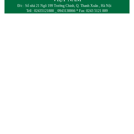
Đ/c : Số nhà 21 Ngõ 199 Trường Chinh, Q. Thanh Xuân , Hà Nội
Tell : 02435121888 _ 0943138866 * Fax: 0243 5121 889