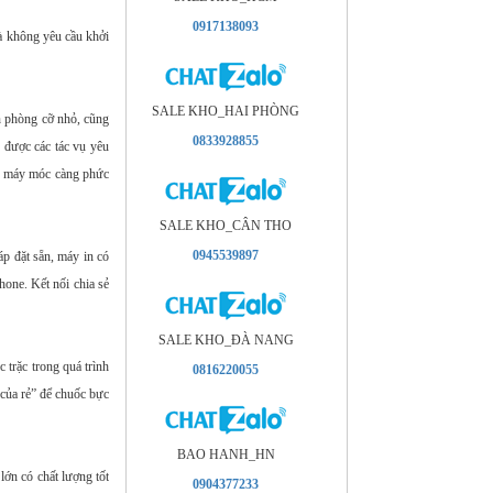
0917138093
là không yêu cầu khởi
SALE KHO_HAI PHÒNG
n phòng cỡ nhỏ, cũng
0833928855
 được các tác vụ yêu
t, máy móc càng phức
SALE KHO_CÂN THO
0945539897
p đặt sẵn, máy in có
hone. Kết nối chia sẻ
SALE KHO_ÐÀ NANG
 trặc trong quá trình
0816220055
của rẻ” để chuốc bực
BAO HANH_HN
lớn có chất lượng tốt
0904377233