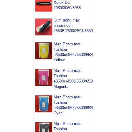
Xerox DC
2060/3060/3065
Cụm trống máy
photo ricoh
2550B/2590/2591/3350/3352
Mực Photo màu
Toshiba
e3500c/4500/5500/6520/6540-
Yellow
Mực Photo màu
Toshiba
e3500c/4500/5500/6520/6540-
Magenta
Mực Photo màu
Toshiba
e3500c/4500/5500/6520/6540-
Cyan
Mực Photo màu
Toshiba