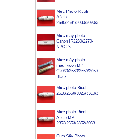
Mực Photo Ricoh
Aficio
2590/2591/3030/3090/3391
Mực máy photo
Canon IR2230/2270-
NPG 25
Mực máy photo
màu Ricoh MP
C2030/2530/2550/2050-
Black
Mực photo Ricoh
2510/2550/3025/3310/3350/3352/3353
Mực photo Ricoh
Aficio MP
2352/2553/2852/3053
Cụm Sấy Photo