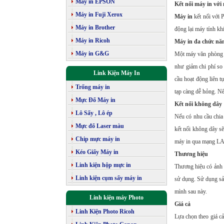
Máy in EPSON
Kết nối máy in với
Máy in Fuji Xerox
Máy in
kết nối với 
Máy in Brother
động lại máy tính khi
Máy in Ricoh
Máy in đa chức nă
Máy in G&G
Một máy văn phòng đ
như giảm chi phí so
Link Kiện Máy In
cầu hoạt động liên 
Trống máy in
tạp càng dễ hỏng. Nế
Mực Đổ Máy in
Kết nối không dây
Lô Sấy , Lô ép
Nếu có nhu cầu chia
Mực đổ Laser màu
kết nối không dây sẽ
Chip mực máy in
máy in qua mạng LAN
Kéo Giấy Máy in
Thương hiệu
Linh kiện hộp mực in
Thương hiệu có ảnh h
Linh kiện cụm sấy máy in
sử dụng. Sử dụng sả
mình sau này.
Linh kiện máy Photo
Giá cả
Linh Kiện Photo Ricoh
Lựa chọn theo giá cả