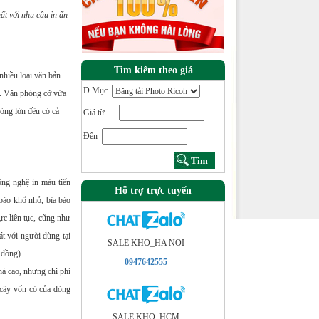
ất với nhu cầu in ấn
Tìm kiếm theo giá
nhiều loại văn bản
D.Mục
u. Văn phòng cỡ vừa
hòng lớn đều có cả
Giá từ
Đến
ông nghệ in màu tiến
Hỗ trợ trực tuyến
báo khổ nhỏ, bìa báo
ực liên tục, cũng như
át với người dùng tại
SALE KHO_HA NOI
 đồng).
0947642555
há cao, nhưng chi phí
n cậy vốn có của dòng
SALE KHO_HCM