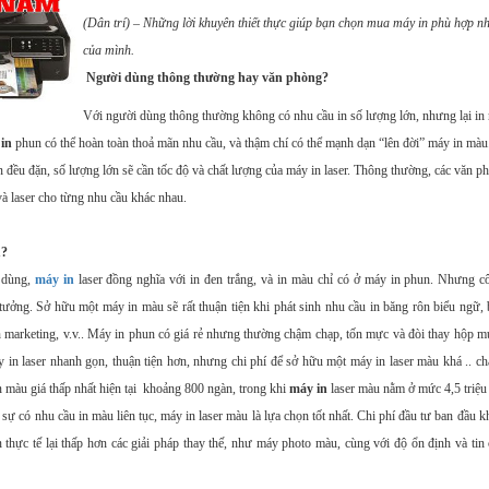
(Dân trí) – Những lời khuyên thiết thực giúp bạn chọn mua máy in phù hợp nh
của mình.
Người dùng thông thường hay văn phòng?
Với người dùng thông thường không có nhu cầu in số lượng lớn, nhưng lại in 
in
phun có thể hoàn toàn thoả mãn nhu cầu, và thậm chí có thể mạnh dạn “lên đời” máy in mà
n đều đặn, số lượng lớn sẽ cần tốc độ và chất lượng của máy in laser. Thông thường, các văn p
và laser cho từng nhu cầu khác nhau.
u?
 dùng,
máy in
laser đồng nghĩa với in đen trắng, và in màu chỉ có ở máy in phun. Nhưng c
tưởng. Sở hữu một máy in màu sẽ rất thuận tiện khi phát sinh nhu cầu in băng rôn biểu ngữ, 
ản marketing, v.v.. Máy in phun có giá rẻ nhưng thường chậm chạp, tốn mực và đòi thay hộp m
 in laser nhanh gọn, thuận tiện hơn, nhưng chi phí để sở hữu một máy in laser màu khá .. ch
 màu giá thấp nhất hiện tại khoảng 800 ngàn, trong khi
máy in
laser màu nằm ở mức 4,5 triệu
ự có nhu cầu in màu liên tục, máy in laser màu là lựa chọn tốt nhất. Chi phí đầu tư ban đầu k
n thực tế lại thấp hơn các giải pháp thay thế, như máy photo màu, cùng với độ ổn định và ti