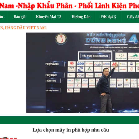
án
Báo giá
Khuyến Mại T2
Hướng Dẫn
ĐK đại lý
Giấy đ
NG ĐẦU VIỆT NAM.
Previous
Lựa chọn máy in phù hợp nhu cầu