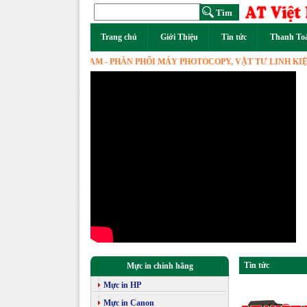
Trang chủ
Giới Thiệu
Tin tức
Thanh To
AT VIỆT NAM - PHÂN PHỐI MÁY PHOTOCOPY, VẬT TƯ LINH KIỆN, HÀ
Tin tức
Mực in chính hãng
Mực in HP
Mực in Canon