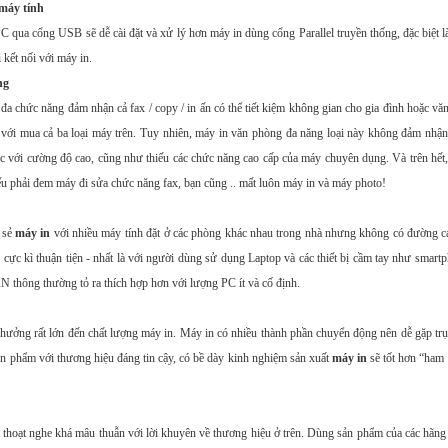
 máy tính
PC qua cổng USB sẽ dễ cài đặt và xử lý hơn máy in dùng cổng Parallel truyền thống, đặc biệt 
 kết nối với máy in.
ng
a chức năng đảm nhận cả fax / copy / in ấn có thể tiết kiệm không gian cho gia đình hoặc vă
 với mua cả ba loại máy trên. Tuy nhiên, máy in văn phòng đa năng loại này không đảm nhận
tục với cường độ cao, cũng như thiếu các chức năng cao cấp của máy chuyên dụng. Và trên hế
u phải đem máy đi sửa chức năng fax, bạn cũng .. mất luôn máy in và máy photo!
 sẻ
máy in
với nhiều máy tính đặt ở các phòng khác nhau trong nhà nhưng không có đường cá
 cực kì thuận tiện - nhất là với người dùng sử dụng Laptop và các thiết bị cầm tay như smartp
 thông thường tỏ ra thích hợp hơn với lượng PC ít và cố định.
ưởng rất lớn đến chất lượng máy in. Máy in có nhiều thành phần chuyển động nên dễ gặp trục
n phẩm với thương hiệu đáng tin cậy, có bề dày kinh nghiệm sản xuất
máy in
sẽ tốt hơn “ham 
 thoạt nghe khá mâu thuẫn với lời khuyên về thương hiệu ở trên. Dùng sản phẩm của các hãng 