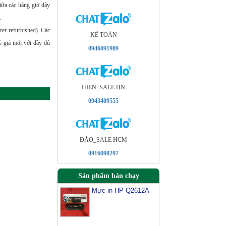
iữa các hãng giờ đây
.
rer-refurbished). Các
KÊ TOÁN
0% giá mới với đầy đủ
0946091989
HIEN_SALE HN
0943409555
ÐÀO_SALE HCM
0916098297
Sản phẩm bán chạy
Mực in HP Q2612A