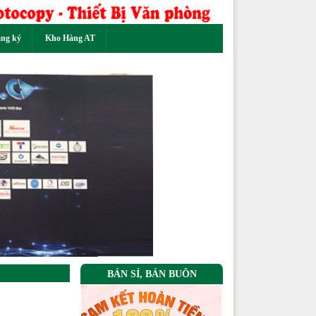
ăng ký
Kho Hàng AT
Next
BÁN SỈ, BÁN BUÔN