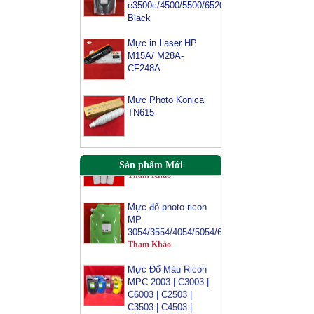
e3500c/4500/5500/6520/6540-
Black
Mực in Laser HP
Mực máy photo
M15A/ M28A-
ricoh MP 2554/
CF248A
3054/ 3554/
3054SP/ 3554SP
Mực Photo Konica
Tham Khảo
TN615
Mực Photocopy
Ricoh 6210D
Tham Khảo
Sản phẩm Mới
Mực đổ photo ricoh
MP
3054/3554/4054/5054/6054
Tham Khảo
Mực Đổ Màu Ricoh
MPC 2003 | C3003 |
C6003 | C2503 |
C3503 | C4503 |
C5503 | 6003 |
C4504 | C6004 |