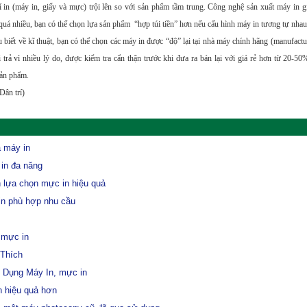
í in (máy in, giấy và mực) trội lên so với sản phẩm tầm trung. Công nghệ sản xuất máy in g
quá nhiều, bạn có thể chọn lựa sản phẩm “hợp túi tiền” hơn nếu cấu hình máy in tương tự nhau
u biết về kĩ thuật, bạn có thể chọn các máy in được “độ” lại tại nhà máy chính hãng (manufactu
trả vì nhiều lý do, được kiểm tra cẩn thận trước khi đưa ra bán lại với giá rẻ hơn từ 20-5
sản phẩm.
ân trí)
 máy in
in đa năng
 lựa chọn mực in hiệu quả
in phù hợp nhu cầu
 mực in
Thích
Dụng Máy In, mực in
 hiệu quả hơn