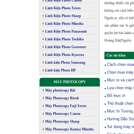
Linh Kiện Photo Canon
thường khiến chi ph
Linh Kiện Photo Xerox
không còn cách biệt 
Linh Kiện Photo Sharp
Ngoài ra, nếu có hiể
Linh Kiện Photo Minolta
sản phẩm này bị gửi 
Linh Kiện Photo Panasonic
quyền lợi bảo hành 
Linh Kiện Photo Toshiba
Hoàng Hải(Nguồn : D
Linh Kiện Photo Gestetner
Linh Kiện Photo Kyocera
Các tin khác
Linh kiện Photo Samsung
Cách chọn mua
Linh kiện Photo HP
Chọn mua máy 
Mực in và cách
MÁY PHOTOCOPY
Lựa chọn máy 
Máy photocopy Bãi
Đổ mực in
Máy Photocopy Ricoh
Thủ thuật chọn
Máy Photocopy Fuji Xerox
Mưc In Tương 
Máy Photocopy Canon
Hướng Dẫn Sử 
Máy Photocopy Sharp
Sử dụng máy in
Máy Photocopy Konica Minolta