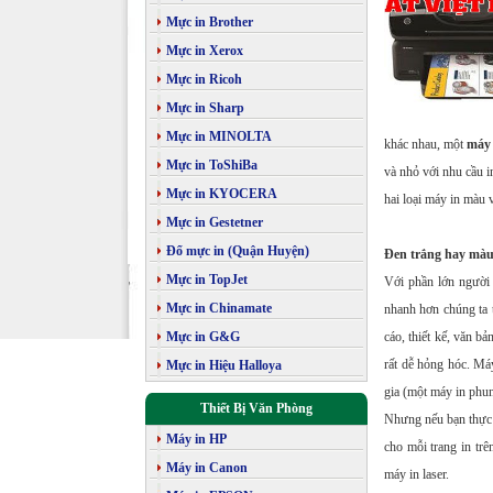
Mực in Brother
Mực in Xerox
Mực in Ricoh
Mực in Sharp
Mực in MINOLTA
khác nhau, một
máy 
Mực in ToShiBa
và nhỏ với nhu cầu i
Mực in KYOCERA
hai loại máy in màu 
Mực in Gestetner
Đổ mực in (Quận Huyện)
Đen trắng hay mà
Mực in TopJet
Với phần lớn người
Mực in Chinamate
nhanh hơn chúng ta 
Mực in G&G
cáo, thiết kế, văn b
rất dễ hỏng hóc. Máy
Mực in Hiệu Halloya
gia (một máy in phun
Thiết Bị Văn Phòng
Nhưng nếu bạn thực s
Máy in HP
cho mỗi trang in trê
Máy in Canon
máy in laser.