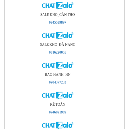
SALE KHO_CÂN THO
0945539897
SALE KHO_ÐÀ NANG
0816220055
BAO HANH_HN
0904377233
KÊ TOÁN
0946091989