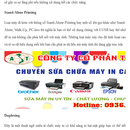
sẽ gây ra sự lãng phí nếu không sử dụng hết các chức năng.
Stand-Alone Printing
Loại máy đi kèm với thông số Stand-Alone Printing hay một số tên gọi khác như Stand-
Alone, Walk-Up, PC-less thì nghĩa là bạn có thể sử dụng chúng với ổ USB hay thẻ nhớ
để in mà không cần phải kết nối với máy tính. Những loại máy này cho độ linh hoạt cao
và tỏ ra rất hữu dụng mỗi khi bạn cần phải in tài liệu mà máy tính thì đang gặp trục trặc.
Duplexing
Đây là một thuật ngữ miêu tả chiếc máy in có khả năng in hai mặt giúp bạn có thể tiết