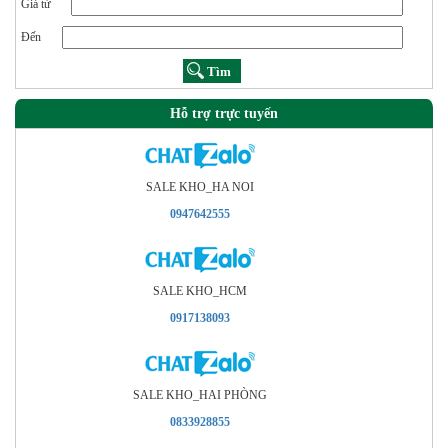
Giá từ
Đến
Hỗ trợ trực tuyến
SALE KHO_HA NOI
0947642555
SALE KHO_HCM
0917138093
SALE KHO_HAI PHÒNG
0833928855