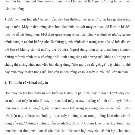
nếu như bạn mua một chiếc máy in mầu trong khi hầu hết thời gian sử dụng lại là in văn
bản đen trắng.
Trước tiên bạn hãy nhớ lại xem gần đây bạn thường hay in những tài liệu gì đen trắng
hay in màu. Máy in đen trắng sẽ rẻ hơn khá nhiều so với
máy in
màu, đó là chưa kể đến
việc nó dễ sử dụng hơn. Một điều quan trọng là bạn cần phải xác định rõ những gì mà
mình đang in ra chứ không phải là những gì mà mình sẽ in trong tương lai vì biết đâu có
thể bạn sẽ không cần tới những thứ đó nữa. Người dùng luôn tỏ ra tham lam và muốn
những thứ mà mình mua có càng nhiều tính năng càng tốt nhưng nếu không sử dụng tới
chúng thì chẳng khác nào việc bạn đang dùng “dao mổ trâu để giết gà” vậy chính vì thế
hãy mua máy in đen trắng nếu bạn cần in đen trắng và mua máy in màu nếu cần in màu.
2. Tìm hiểu rõ về loại máy in
Hiện nay có hai loại
máy in
phổ biến đó là máy in phun và máy in laser. Trước đây còn
có một loại máy in nữa là máy in kim, loại máy in này thường có một số khuyết điểm
như khi in phát ra tiếng ồn, tốc độ in chậm; chất lượng in không cao, độ nét thấp... cho
nên hiện nay ít được ưa chuộng. Loại máy in cũng quan trọng không kém nhu cầu sử
dụng của người dùng vì chúng đều có những ưu nhược điểm khác nhau tùy thuộc vào
mục đích sử dụng nên bạn sẽ cần phải cân nhắc xem loại máy nào sẽ phù hợp cho công