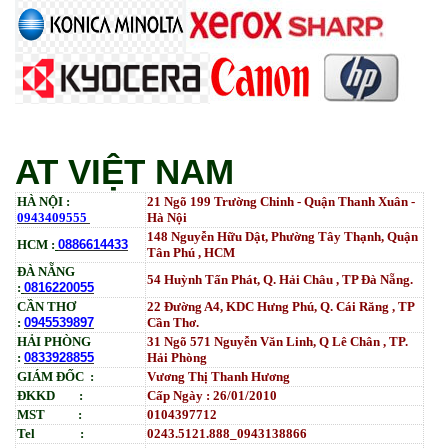
5000 | IM 6000_ MP3554_700G_BIASDO
Tham Khảo
Mực in HP LaserJet Enterprise M610dn | M611dn |
M611x | M612dn | M612x | MFP M634 | MFP M635 |
MFP M636_W1470A (10.5K)_ Có chip_HALLOYA
Tham Khảo
AT VIỆT NAM
HÀ NỘI :
21 Ngõ 199 Trường Chinh - Quận Thanh Xuân -
0943409555
Hà Nội
148 Nguyễn Hữu Dật, Phường Tây Thạnh, Quận
HCM :
0886614433
Tân Phú , HCM
ĐÀ NẴNG
54 Huỳnh Tấn Phát, Q. Hải Châu , TP Đà Nẵng.
:
0816220055
CẦN THƠ
22 Đường A4, KDC Hưng Phú, Q. Cái Răng , TP
:
0945539897
Cần Thơ.
HẢI PHÒNG
31
Ngõ
571 Nguyễn Văn Linh, Q Lê Chân , TP.
:
0833928855
Hải Phòng
GIÁM ĐỐC :
Vương Thị Thanh Hương
ĐKKD :
Cấp Ngày : 26/01/2010
MST :
0104397712
Tel :
0243.5121.888_0943138866