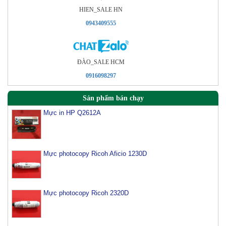
HIEN_SALE HN
0943409555
ÐÀO_SALE HCM
0916098297
Sản phẩm bán chạy
Mực in HP Q2612A
Mực photocopy Ricoh Aficio 1230D
Mực photocopy Ricoh 2320D