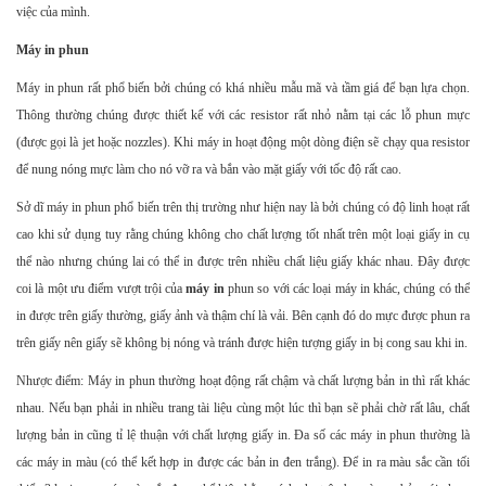
việc của mình.
Máy in phun
Máy in phun rất phổ biến bởi chúng có khá nhiều mẫu mã và tầm giá để bạn lựa chọn.
Thông thường chúng được thiết kế với các resistor rất nhỏ nằm tại các lỗ phun mực
(được gọi là jet hoặc nozzles). Khi máy in hoạt động một dòng điện sẽ chạy qua resistor
để nung nóng mực làm cho nó vỡ ra và bắn vào mặt giấy với tốc độ rất cao.
Sở dĩ máy in phun phổ biến trên thị trường như hiện nay là bởi chúng có độ linh hoạt rất
cao khi sử dụng tuy rằng chúng không cho chất lượng tốt nhất trên một loại giấy in cụ
thể nào nhưng chúng lai có thể in được trên nhiều chất liệu giấy khác nhau. Đây được
coi là một ưu điểm vượt trội của
máy in
phun so với các loại máy in khác, chúng có thể
in được trên giấy thường, giấy ảnh và thậm chí là vải. Bên cạnh đó do mực được phun ra
trên giấy nên giấy sẽ không bị nóng và tránh được hiện tượng giấy in bị cong sau khi in.
Nhược điểm: Máy in phun thường hoạt động rất chậm và chất lượng bản in thì rất khác
nhau. Nếu bạn phải in nhiều trang tài liệu cùng một lúc thì bạn sẽ phải chờ rất lâu, chất
lượng bản in cũng tỉ lệ thuận với chất lượng giấy in. Đa số các máy in phun thường là
các máy in màu (có thể kết hợp in được các bản in đen trắng). Để in ra màu sắc cần tối