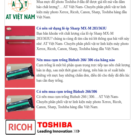
Tham Khảo
Mua mực đổ photo Toshiba ở đâu để được giá tốt mà vẫn đảm
bảo chất lượng?.... AT Việt Nam- Chuyên phân phối vật tư linh
kiện máy photo Xerox, Ricoh, Canon, Sharp, Toshiba hàng đầu
Việt Nam.
Máy in Laser Đơn năng G&G P2022W_in Wifi
Tham Khảo
Có nên sử dụng lô ép Sharp MX-M 283/363U
Bạn băn khoăn với chất lượng của lô ép Sharp MX-M
283/363U? chúng ta cùng đi tìm câu trả lời thông qua bài viết này
nhé. AT Việt Nam- Chuyên phân phối vật tư linh kiện máy photo
Máy in Laser Đơn năng G&G GP4200DW in Đảo mặt ,
Xerox, Ricoh, Canon, Sharp, Toshiba hàng đầu Việt Nam.
Wifi
Tham Khảo
Nên mua cụm trống Bizhub 266/ 306 của hãng nào
Cụm trống là một bộ phận quan trọng trực tiếp tạo nên chất lượng
Máy in Laser Đơn năng G&G GP3300DW in Đảo mặt ,
bản in đẹp, sau một thời gian sử dụng, trên bản in sẽ xuất hiện
Wifi
những vệt mực hay những chấm đen, điều đó cho thấy đã đến lúc
Tham Khảo
bạn cần thay trống.
Có nên mua cụm trống Bizhub 266/306
Máy in Đa chức năng G&G GM3310DW in , scan ,
Có nên mua cụm trống Bizhub 266 | 306… AT Việt Nam-
Copy , Wifi , Lan
Chuyên phân phối vật tư linh kiện máy photo Xerox, Ricoh,
Tham Khảo
Canon, Sharp, Toshiba hàng đầu Việt Nam.
Mực ống Ricoh MP 3554 _MP 2554 | 2555 | 3054 |
3554 | 3055 | 3555 | 4054 | 5054 | 6054 | 4055 | 5055 |
6055 | IM 2500 | IM 3000 | IM 3500 | IM 4000 | IM