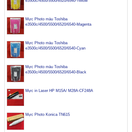
e3500c/4500/5500/6520/6540-Yellow
Mực Photo màu Toshiba
e3500c/4500/5500/6520/6540-Magenta
Mực Photo màu Toshiba
e3500c/4500/5500/6520/6540-Cyan
Mực Photo màu Toshiba
e3500c/4500/5500/6520/6540-Black
Mực máy photo ricoh MP 2554/ 3054/ 3554/ 3054SP/
Mực in Laser HP M15A/ M28A-CF248A
3554SP
Tham Khảo
Mực Photocopy Ricoh 6210D
Mực Photo Konica TN615
Tham Khảo