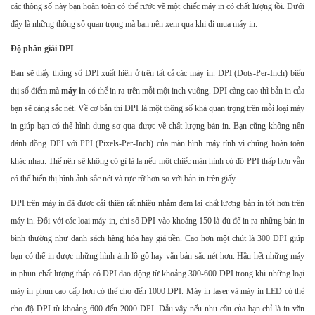
các thông số này bạn hoàn toàn có thể rước về một chiếc máy in có chất lượng tồi. Dưới
đây là những thông số quan trọng mà bạn nên xem qua khi đi mua máy in.
Độ phân giải DPI
Bạn sẽ thấy thông số DPI xuất hiện ở trên tất cả các máy in. DPI (Dots-Per-Inch) biểu
thị số điểm mà
máy in
có thể in ra trên mỗi một inch vuông. DPI càng cao thì bản in của
bạn sẽ càng sắc nét. Về cơ bản thì DPI là một thông số khá quan trọng trên mỗi loại máy
in giúp bạn có thể hình dung sơ qua được về chất lượng bản in. Bạn cũng không nên
đánh đồng DPI với PPI (Pixels-Per-Inch) của màn hình máy tính vì chúng hoàn toàn
khác nhau. Thế nên sẽ không có gì là lạ nếu một chiếc màn hình có độ PPI thấp hơn vẫn
có thể hiển thị hình ảnh sắc nét và rực rỡ hơn so với bản in trên giấy.
DPI trên máy in đã được cải thiện rất nhiều nhằm đem lại chất lượng bản in tốt hơn trên
máy in. Đối với các loại máy in, chỉ số DPI vào khoảng 150 là đủ để in ra những bản in
bình thường như danh sách hàng hóa hay giá tiền. Cao hơn một chút là 300 DPI giúp
bạn có thể in được những hình ảnh lô gô hay văn bản sắc nét hơn. Hầu hết những máy
in phun chất lượng thấp có DPI dao động từ khoảng 300-600 DPI trong khi những loại
máy in phun cao cấp hơn có thể cho đến 1000 DPI. Máy in laser và máy in LED có thể
cho độ DPI từ khoảng 600 đến 2000 DPI. Dẫu vậy nếu nhu cầu của bạn chỉ là in văn