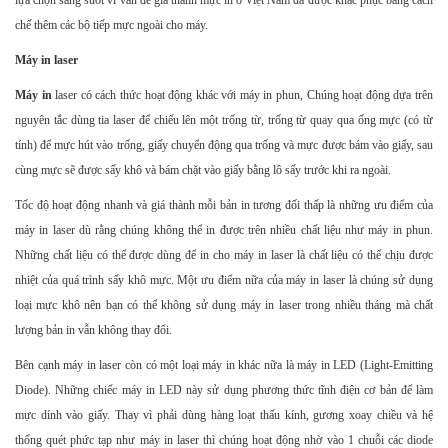
lựa chọn sáng suốt vì vấn đề giá thành mực in ở Việt Nam đã được khắc phục bằng cách
chế thêm các bộ tiếp mực ngoài cho máy.
Máy in laser
Máy in
laser có cách thức hoạt động khác với máy in phun, Chúng hoạt động dựa trên
nguyên tắc dùng tia laser để chiếu lên một trống từ, trống từ quay qua ống mực (có từ
tính) để mực hút vào trống, giấy chuyển động qua trống và mực được bám vào giấy, sau
cùng mực sẽ được sấy khô và bám chặt vào giấy bằng lô sấy trước khi ra ngoài.
Tốc độ hoạt động nhanh và giá thành mỗi bản in tương đối thấp là những ưu điểm của
máy in laser dù rằng chúng không thể in được trên nhiều chất liệu như máy in phun.
Những chất liệu có thể được dùng để in cho máy in laser là chất liệu có thể chịu được
nhiệt của quá trình sấy khô mực. Một ưu điểm nữa của máy in laser là chúng sử dụng
loại mực khô nên bạn có thể không sử dụng máy in laser trong nhiều tháng mà chất
lượng bản in vẫn không thay đổi.
Bên cạnh máy in laser còn có một loại máy in khác nữa là máy in LED (Light-Emitting
Diode). Những chiếc máy in LED này sử dụng phương thức tĩnh điện cơ bản để làm
mực dính vào giấy. Thay vì phải dùng hàng loạt thấu kính, gương xoay chiều và hệ
thống quét phức tạp như máy in laser thì chúng hoạt động nhờ vào 1 chuỗi các diode