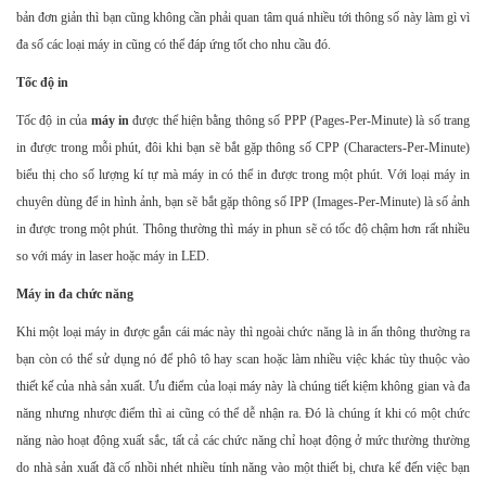
bản đơn giản thì bạn cũng không cần phải quan tâm quá nhiều tới thông số này làm gì vì
đa số các loại máy in cũng có thể đáp ứng tốt cho nhu cầu đó.
Tốc độ in
Tốc độ in của
máy in
được thể hiện bằng thông số PPP (Pages-Per-Minute) là số trang
in được trong mỗi phút, đôi khi bạn sẽ bắt gặp thông số CPP (Characters-Per-Minute)
biểu thị cho số lượng kí tự mà máy in có thể in được trong một phút. Với loại máy in
chuyên dùng để in hình ảnh, bạn sẽ bắt gặp thông số IPP (Images-Per-Minute) là số ảnh
in được trong một phút. Thông thường thì máy in phun sẽ có tốc độ chậm hơn rất nhiều
so với máy in laser hoặc máy in LED.
Máy in đa chức năng
Khi một loại máy in được gắn cái mác này thì ngoài chức năng là in ấn thông thường ra
bạn còn có thể sử dụng nó để phô tô hay scan hoặc làm nhiều việc khác tùy thuộc vào
thiết kế của nhà sản xuất. Ưu điểm của loại máy này là chúng tiết kiệm không gian và đa
năng nhưng nhược điểm thì ai cũng có thể dễ nhận ra. Đó là chúng ít khi có một chức
năng nào hoạt động xuất sắc, tất cả các chức năng chỉ hoạt động ở mức thường thường
do nhà sản xuất đã cố nhồi nhét nhiều tính năng vào một thiết bị, chưa kể đến việc bạn