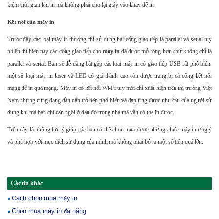
kiệm thời gian khi in mà không phải cho lại giấy vào khay để in.
Kết nối của máy in
Trước đây các loại máy in thường chỉ sử dụng hai cổng giao tiếp là parallel và serial tuy
nhiên thì hiện nay các cổng giao tiếp cho
máy in
đã được mở rộng hơn chứ không chỉ là
parallel và serial. Bạn sẽ dễ dàng bắt gặp các loại máy in có giao tiếp USB rất phổ biến,
một số loại máy in laser và LED có giá thành cao còn được trang bị cả cổng kết nối
mạng để in qua mạng. Máy in có kết nối Wi-Fi tuy mới chỉ xuất hiện trên thị trường Việt
Nam nhưng cũng đang dần dần trở nên phổ biến và đáp ứng được nhu cầu của người sử
dụng khi mà bạn chỉ cần ngồi ở đâu đó trong nhà mà vẫn có thể in được.
Trên đây là những lưu ý giúp các bạn có thể chọn mua được những chiếc máy in ưng ý
và phù hợp với mục đích sử dụng của mình mà không phải bỏ ra một số tiền quá lớn.
Các tin khác
Cách chọn mua máy in
Chọn mua máy in đa năng