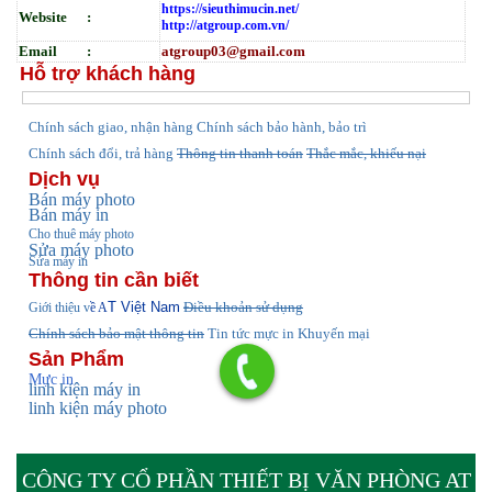
https://sieuthimucin.net/
Website :
http://atgroup.com.vn/
Email :
atgroup03@gmail.com
Hỗ trợ khách hàng
hính sách giao, nhận hàng
Chính sách bảo hành, bảo trì
C
Chính sách đổi, trả hàng
Thông tin thanh toán
Thắc mắc, khiếu nại
Dịch vụ
Bán máy photo
Bán máy in
Cho thuê máy photo
Sửa máy photo
Sửa máy in
Thông tin cần biết
T Việt Nam
Điều khoản sử dụng
Giới thiệu v
ề A
Chính sách bảo mật thông tin
Tin tức
mực in Khuyến mại
Sản Phẩm
Mực in
linh kiện máy in
linh kiện máy photo
CÔNG TY CỔ PHẦN THIẾT BỊ VĂN PHÒNG AT