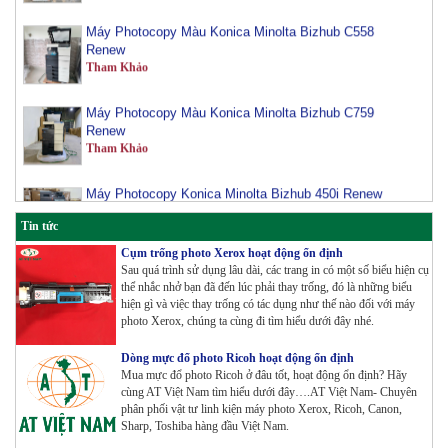
Máy Photocopy Màu Konica Minolta Bizhub C558
Renew
Tham Khảo
Máy Photocopy Màu Konica Minolta Bizhub C759
Renew
Tham Khảo
Máy Photocopy Konica Minolta Bizhub 450i Renew
Tham Khảo
Tin tức
Máy Photocopy màu Toshiba E-Studio 3515AC Renew
Cụm trống photo Xerox hoạt động ổn định
Tham Khảo
Sau quá trình sử dụng lâu dài, các trang in có một số biểu hiện cụ
thể nhắc nhở bạn đã đến lúc phải thay trống, đó là những biểu
hiện gì và việc thay trống có tác dụng như thế nào đối với máy
photo Xerox, chúng ta cùng đi tìm hiểu dưới đây nhé.
Máy Photocopy Konica Minolta Bizhub 360i Renew
Tham Khảo
Dòng mực đổ photo Ricoh hoạt động ổn định
Mua mực đổ photo Ricoh ở đâu tốt, hoạt động ổn định? Hãy
cùng AT Việt Nam tìm hiểu dưới đây….AT Việt Nam- Chuyên
phân phối vật tư linh kiện máy photo Xerox, Ricoh, Canon,
Máy Photocopy màu Toshiba E-Studio 4515AC Renew
Sharp, Toshiba hàng đầu Việt Nam.
Tham Khảo