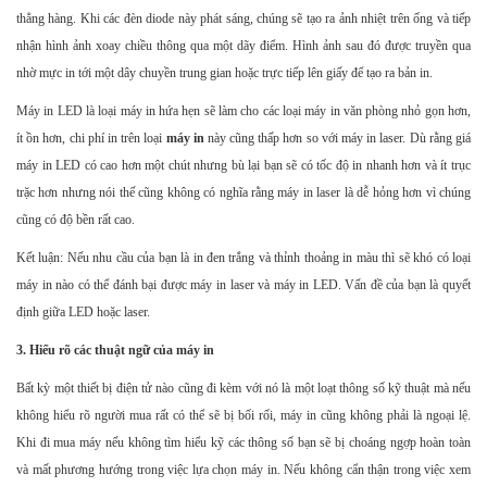
thẳng hàng. Khi các đèn diode này phát sáng, chúng sẽ tạo ra ảnh nhiệt trên ống và tiếp
nhận hình ảnh xoay chiều thông qua một dãy điểm. Hình ảnh sau đó được truyền qua
nhờ mực in tới một dây chuyền trung gian hoặc trực tiếp lên giấy để tạo ra bản in.
Máy in LED là loại máy in hứa hẹn sẽ làm cho các loại máy in văn phòng nhỏ gọn hơn,
ít ồn hơn, chi phí in trên loại
máy in
này cũng thấp hơn so với máy in laser. Dù rằng giá
máy in LED có cao hơn một chút nhưng bù lại bạn sẽ có tốc độ in nhanh hơn và ít trục
trặc hơn nhưng nói thế cũng không có nghĩa rằng máy in laser là dễ hỏng hơn vì chúng
cũng có độ bền rất cao.
Kết luận: Nếu nhu cầu của bạn là in đen trắng và thỉnh thoảng in màu thì sẽ khó có loại
máy in nào có thể đánh bại được máy in laser và máy in LED. Vấn đề của bạn là quyết
định giữa LED hoặc laser.
3. Hiểu rõ các thuật ngữ của máy in
Bất kỳ một thiết bị điện tử nào cũng đi kèm với nó là một loạt thông số kỹ thuật mà nếu
không hiểu rõ người mua rất có thể sẽ bị bối rối, máy in cũng không phải là ngoại lệ.
Khi đi mua máy nếu không tìm hiểu kỹ các thông số bạn sẽ bị choáng ngợp hoàn toàn
và mất phương hướng trong việc lựa chọn máy in. Nếu không cẩn thận trong việc xem