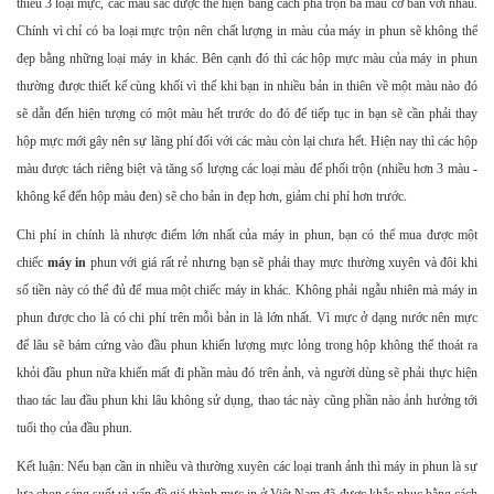
thiểu 3 loại mực, các màu sắc được thể hiện bằng cách pha trộn ba màu cơ bản với nhau.
Chính vì chỉ có ba loại mực trộn nên chất lượng in màu của máy in phun sẽ không thể
đẹp bằng những loại máy in khác. Bên cạnh đó thì các hộp mực màu của máy in phun
thường được thiết kế cùng khối vì thế khi bạn in nhiều bản in thiên về một màu nào đó
sẽ dẫn đến hiện tượng có một màu hết trước do đó để tiếp tục in bạn sẽ cần phải thay
hộp mực mới gây nên sự lãng phí đối với các màu còn lại chưa hết. Hiện nay thì các hộp
màu được tách riêng biệt và tăng số lượng các loại màu để phối trộn (nhiều hơn 3 màu -
không kể đến hộp màu đen) sẽ cho bản in đẹp hơn, giảm chi phí hơn trước.
Chi phí in chính là nhược điểm lớn nhất của máy in phun, bạn có thể mua được một
chiếc
máy in
phun với giá rất rẻ nhưng bạn sẽ phải thay mực thường xuyên và đôi khi
số tiền này có thể đủ để mua một chiếc máy in khác. Không phải ngẫu nhiên mà máy in
phun được cho là có chi phí trên mỗi bản in là lớn nhất. Vì mực ở dạng nước nên mực
để lâu sẽ bám cứng vào đầu phun khiến lượng mực lỏng trong hộp không thể thoát ra
khỏi đầu phun nữa khiến mất đi phần màu đó trên ảnh, và người dùng sẽ phải thực hiện
thao tác lau đầu phun khi lâu không sử dụng, thao tác này cũng phần nào ảnh hưởng tới
tuổi thọ của đầu phun.
Kết luận: Nếu bạn cần in nhiều và thường xuyên các loại tranh ảnh thì máy in phun là sự