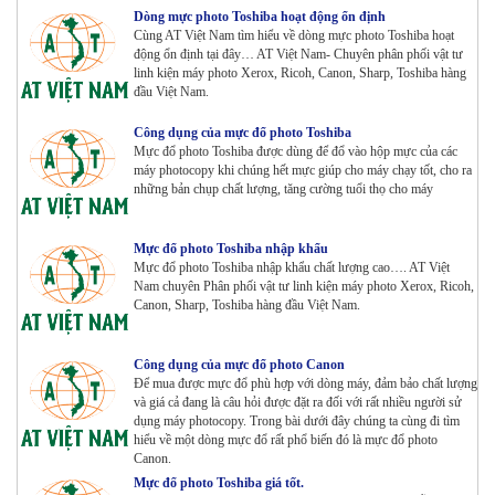
Dòng mực photo Toshiba hoạt động ổn định
Cùng AT Việt Nam tìm hiểu về dòng mực photo Toshiba hoạt
động ổn định tại đây… AT Việt Nam- Chuyên phân phối vật tư
Máy Photocopy màu Toshiba E-Studio 5015AC Renew
linh kiện máy photo Xerox, Ricoh, Canon, Sharp, Toshiba hàng
Tham Khảo
đầu Việt Nam.
Công dụng của mực đổ photo Toshiba
Mực đổ photo Toshiba được dùng để đổ vào hộp mực của các
máy photocopy khi chúng hết mực giúp cho máy chạy tốt, cho ra
Máy Photocopy KONICA MINOLTA Bizhub 367 Renew
những bản chụp chất lượng, tăng cường tuổi thọ cho máy
Tham Khảo
Mực đổ photo Toshiba nhập khẩu
Mực đổ photo Toshiba nhập khẩu chất lượng cao…. AT Việt
Bộ Mực 4 màu Konica Minolta Bizhub C1085 | 6085 |
Nam chuyên Phân phối vật tư linh kiện máy photo Xerox, Ricoh,
6110 | C1100 _Bộ 4 màu _ Trọng lượng 1645g ZIN
Canon, Sharp, Toshiba hàng đầu Việt Nam.
HÃNG_ USA
Tham Khảo
Công dụng của mực đổ photo Canon
Máy Photocopy Ricoh MP 7503 Renew
Để mua được mực đổ phù hợp với dòng máy, đảm bảo chất lượng
Tham Khảo
và giá cả đang là câu hỏi được đặt ra đối với rất nhiều người sử
dụng máy photocopy. Trong bài dưới đây chúng ta cùng đi tìm
hiểu về một dòng mực đổ rất phổ biến đó là mực đổ photo
Canon.
Máy photocopy Ricoh IM 7000
Mực đổ photo Toshiba giá tốt.