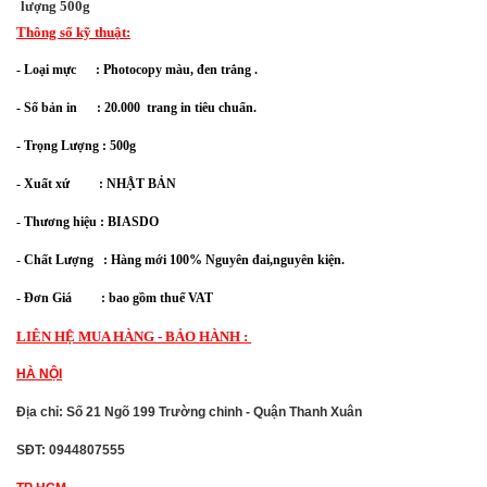
lượng 500g
Thông số kỹ thuật:
- Loại mực : Photocopy màu, đen trắng .
- Số bản in : 20.000 trang in tiêu chuẩn.
- Trọng Lượng : 500g
- Xuất xứ : NHẬT BẢN
- Thương hiệu : BIASDO
- Chất Lượng : Hàng mới 100% Nguyên đai,nguyên kiện.
- Đơn Giá : bao gồm thuế VAT
LIÊN HỆ MUA HÀNG - BẢO HÀNH :
HÀ NỘI
Địa chỉ: Số 21 Ngõ 199 Trường chinh - Quận Thanh Xuân
SĐT: 0944807555