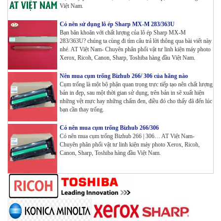
Việt Nam.
Tham Khảo
Có nên sử dụng lô ép Sharp MX-M 283/363U
Máy in Laser Đơn năng G&G GP3300DW in Đảo mặt ,
Bạn băn khoăn với chất lượng của lô ép Sharp MX-M
Wifi
283/363U? chúng ta cùng đi tìm câu trả lời thông qua bài viết này
Tham Khảo
nhé. AT Việt Nam- Chuyên phân phối vật tư linh kiện máy photo
Xerox, Ricoh, Canon, Sharp, Toshiba hàng đầu Việt Nam.
Máy in Đa chức năng G&G GM3310DW in , scan ,
Nên mua cụm trống Bizhub 266/ 306 của hãng nào
Copy , Wifi , Lan
Cụm trống là một bộ phận quan trọng trực tiếp tạo nên chất lượng
Tham Khảo
bản in đẹp, sau một thời gian sử dụng, trên bản in sẽ xuất hiện
những vệt mực hay những chấm đen, điều đó cho thấy đã đến lúc
bạn cần thay trống.
Mực ống Ricoh MP 3554 _MP 2554 | 2555 | 3054 |
3554 | 3055 | 3555 | 4054 | 5054 | 6054 | 4055 | 5055 |
Có nên mua cụm trống Bizhub 266/306
6055 | IM 2500 | IM 3000 | IM 3500 | IM 4000 | IM
Có nên mua cụm trống Bizhub 266 | 306… AT Việt Nam-
5000 | IM 6000_ MP3554_700G_BIASDO
Chuyên phân phối vật tư linh kiện máy photo Xerox, Ricoh,
Canon, Sharp, Toshiba hàng đầu Việt Nam.
Tham Khảo
Mực in HP LaserJet Enterprise M610dn | M611dn |
M611x | M612dn | M612x | MFP M634 | MFP M635 |
MFP M636_W1470A (10.5K)_ Có chip_HALLOYA
Tham Khảo