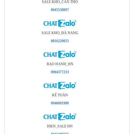
SALE KHO_CÂN THO
0945539897
SALE KHO_ÐÀ NANG
0816220055
BAO HANH_HN
0904377233
KÊ TOÁN
0946091989
HIEN_SALE HN