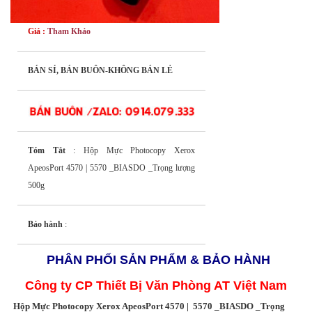
Giá :
Tham Khảo
BÁN SỈ, BÁN BUÔN-KHÔNG BÁN LẺ
Tóm Tắt
: Hộp Mực Photocopy Xerox
ApeosPort 4570 | 5570 _BIASDO _Trọng lượng
500g
Bảo hành
:
PHÂN PHỐI SẢN PHẨM & BẢO HÀNH
Công ty CP Thiết Bị Văn Phòng AT Việt Nam
Hộp Mực Photocopy Xerox ApeosPort 4570 | 5570 _BIASDO _Trọng