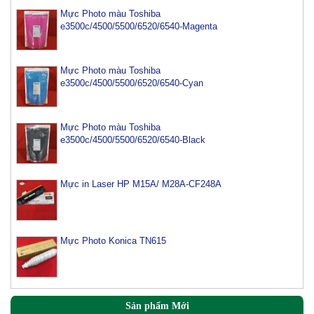
Mực Photo màu Toshiba
e3500c/4500/5500/6520/6540-Magenta
Mực Photo màu Toshiba
e3500c/4500/5500/6520/6540-Cyan
Mực máy photo ricoh MP 2554/ 3054/ 3554/ 3054SP/
3554SP
Tham Khảo
Mực Photo màu Toshiba
e3500c/4500/5500/6520/6540-Black
Mực Photocopy Ricoh 6210D
Tham Khảo
Mực in Laser HP M15A/ M28A-CF248A
Mực đổ photo ricoh MP 3054/3554/4054/5054/6054
Tham Khảo
Mực Photo Konica TN615
Mực Đổ Màu Ricoh MPC 2003 | C3003 | C6003 |
C2503 | C3503 | C4503 | C5503 | 6003 | C4504 | C6004
| C2011 | C2004 | MPC3002 | MPC3502 | MPC4502 |
MPC5002 | MPC 5502 | SPC430 | C431 | C435 | C440
| C600
Sản phẩm Mới