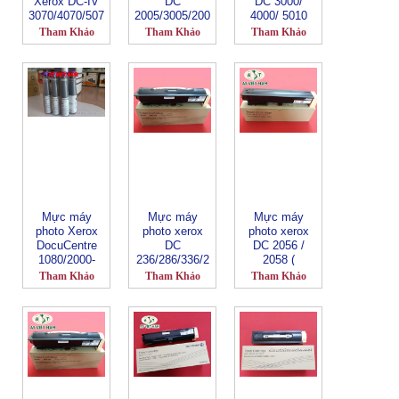
Xerox DC-IV
DC
DC 3000/
3070/4070/507
2005/3005/200
4000/ 5010
0 (CT201820)
7/3007(CT200
(CT200719 )
Tham Khảo
Tham Khảo
Tham Khảo
417)
Mực máy
Mực máy
Mực máy
photo Xerox
photo xerox
photo xerox
DocuCentre
DC
DC 2056 /
1080/2000-
236/286/336/2
2058 (
CT201159
055
CT201795 )
Tham Khảo
Tham Khảo
Tham Khảo
(CT200417)