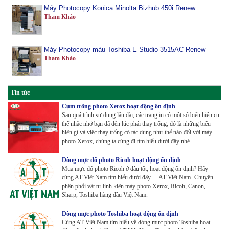
Tham Khảo
Máy Photocopy màu Toshiba E-Studio 3515AC Renew
Tham Khảo
Máy Photocopy Konica Minolta Bizhub 360i Renew
Tham Khảo
Tin tức
Cụm trống photo Xerox hoạt động ổn định
Sau quá trình sử dụng lâu dài, các trang in có một số biểu hiện cụ
Máy Photocopy màu Toshiba E-Studio 4515AC Renew
thể nhắc nhở bạn đã đến lúc phải thay trống, đó là những biểu
Tham Khảo
hiện gì và việc thay trống có tác dụng như thế nào đối với máy
photo Xerox, chúng ta cùng đi tìm hiểu dưới đây nhé.
Dòng mực đổ photo Ricoh hoạt động ổn định
Mua mực đổ photo Ricoh ở đâu tốt, hoạt động ổn định? Hãy
Máy Photocopy màu Toshiba E-Studio 5015AC Renew
cùng AT Việt Nam tìm hiểu dưới đây….AT Việt Nam- Chuyên
Tham Khảo
phân phối vật tư linh kiện máy photo Xerox, Ricoh, Canon,
Sharp, Toshiba hàng đầu Việt Nam.
Dòng mực photo Toshiba hoạt động ổn định
Cùng AT Việt Nam tìm hiểu về dòng mực photo Toshiba hoạt
Máy Photocopy KONICA MINOLTA Bizhub 367 Renew