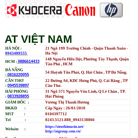
AT VIỆT NAM
HÀ NỘI :
21 Ngõ 199 Trường Chinh - Quận Thanh Xuân -
0943409555
Hà Nội
148 Nguyễn Hữu Dật, Phường Tây Thạnh, Quận
HCM :
0886614433
Tân Phú , HCM
ĐÀ NẴNG
54 Huỳnh Tấn Phát, Q. Hải Châu , TP Đà Nẵng.
:
0816220055
CẦN THƠ
22 Đường A4, KDC Hưng Phú, Q. Cái Răng , TP
:
0945539897
Cần Thơ.
HẢI PHÒNG
31
Ngõ
571 Nguyễn Văn Linh, Q Lê Chân , TP.
:
0833928855
Hải Phòng
GIÁM ĐỐC :
Vương Thị Thanh Hương
ĐKKD :
Cấp Ngày : 26/01/2010
MST :
0104397712
Tel :
0243.5121.888_0943138866
https://sieuthimucin.net/
Website :
http://atgroup.com.vn/