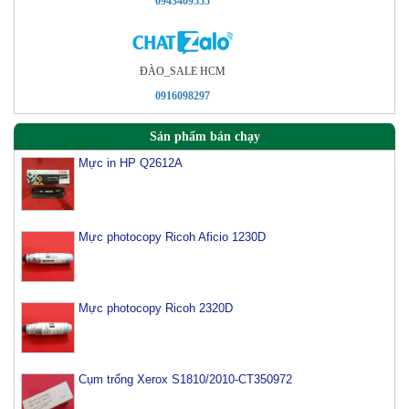
0943409555
ÐÀO_SALE HCM
0916098297
Sản phẩm bán chạy
Mực in HP Q2612A
Mực photocopy Ricoh Aficio 1230D
Mực photocopy Ricoh 2320D
Cụm trống Xerox S1810/2010-CT350972