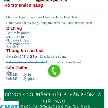
Email :
atgroup03@gmail.com
Hỗ trợ khách hàng
hính sách giao, nhận hàng
Chính sách bảo hành, bảo trì
C
Chính sách đổi, trả hàng
Thông tin thanh toán
Thắc mắc, khiếu nại
Dịch vụ
Bán máy photo
Bán máy in
Cho thuê máy photo
Sửa máy photo
Sửa máy in
Thông tin cần biết
T Việt Nam
Điều khoản sử dụng
Giới thiệu v
ề A
Chính sách bảo mật thông tin
Tin tức
mực in Khuyến mại
Sản Phẩm
Mực in
linh kiện máy in
linh kiện máy photo
CÔNG TY CỔ PHẦN THIẾT BỊ VĂN PHÒNG AT
Chat Zalo
VIỆT NAM
Đ/c : Số nhà 21 Ngõ 199 Trường Chinh, Q. Thanh Xuân , Hà Nội