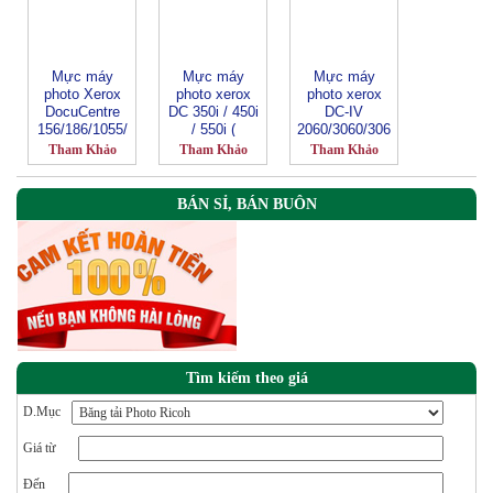
Mực máy
Mực máy
Mực máy
photo Xerox
photo xerox
photo xerox
DocuCentre
DC 350i / 450i
DC-IV
156/186/1055/
/ 550i (
2060/3060/306
1085
CT200719 )
5-CT201734
Tham Khảo
Tham Khảo
Tham Khảo
(CT200401)
BÁN SỈ, BÁN BUÔN
Tìm kiếm theo giá
D.Mục
Giá từ
Đến