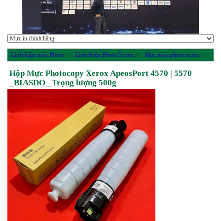
Linh kiện máy Photo
»
Linh Kiện Photo Xerox
»
Mực máy photo xerox
Hộp Mực Photocopy Xerox ApeosPort 4570 | 5570
_BIASDO _Trọng lượng 500g