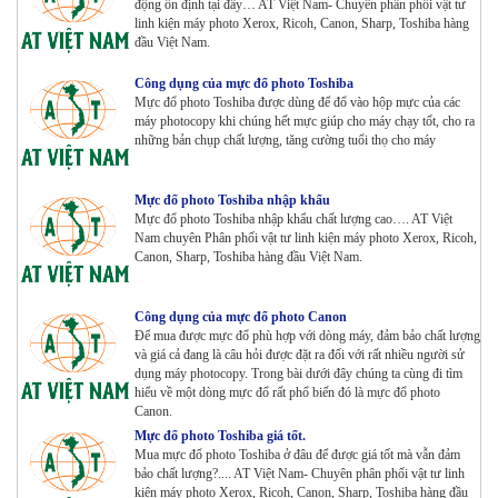
động ổn định tại đây… AT Việt Nam- Chuyên phân phối vật tư
Tham Khảo
linh kiện máy photo Xerox, Ricoh, Canon, Sharp, Toshiba hàng
đầu Việt Nam.
Bộ Mực 4 màu Konica Minolta Bizhub C1085 | 6085 |
Công dụng của mực đổ photo Toshiba
6110 | C1100 _Bộ 4 màu _ Trọng lượng 1645g ZIN
Mực đổ photo Toshiba được dùng để đổ vào hộp mực của các
HÃNG_ USA
máy photocopy khi chúng hết mực giúp cho máy chạy tốt, cho ra
Tham Khảo
những bản chụp chất lượng, tăng cường tuổi thọ cho máy
Máy Photocopy Ricoh MP 7503 Renew
Tham Khảo
Mực đổ photo Toshiba nhập khẩu
Mực đổ photo Toshiba nhập khẩu chất lượng cao…. AT Việt
Nam chuyên Phân phối vật tư linh kiện máy photo Xerox, Ricoh,
Canon, Sharp, Toshiba hàng đầu Việt Nam.
Máy photocopy Ricoh IM 7000
Tham Khảo
Công dụng của mực đổ photo Canon
Để mua được mực đổ phù hợp với dòng máy, đảm bảo chất lượng
và giá cả đang là câu hỏi được đặt ra đối với rất nhiều người sử
dụng máy photocopy. Trong bài dưới đây chúng ta cùng đi tìm
Máy in Laser Đơn năng G&G P2022W_in Wifi
hiểu về một dòng mực đổ rất phổ biến đó là mực đổ photo
Tham Khảo
Canon.
Mực đổ photo Toshiba giá tốt.
Mua mực đổ photo Toshiba ở đâu để được giá tốt mà vẫn đảm
Máy in Laser Đơn năng G&G GP4200DW in Đảo mặt ,
bảo chất lượng?.... AT Việt Nam- Chuyên phân phối vật tư linh
Wifi
kiện máy photo Xerox, Ricoh, Canon, Sharp, Toshiba hàng đầu