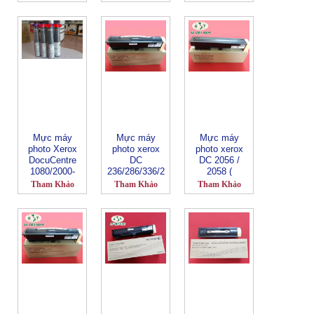
417)
Mực máy
Mực máy
Mực máy
photo Xerox
photo xerox
photo xerox
DocuCentre
DC
DC 2056 /
1080/2000-
236/286/336/2
2058 (
CT201159
055
CT201795 )
Tham Khảo
Tham Khảo
Tham Khảo
(CT200417)