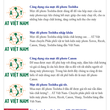
Máy Photocopy KONICA MINOLTA Bizhub 367 Renew
Công dụng của mực đổ photo Toshiba
Tham Khảo
Mực đổ photo Toshiba được dùng để đổ vào hộp mực của các
máy photocopy khi chúng hết mực giúp cho máy chạy tốt, cho ra
những bản chụp chất lượng, tăng cường tuổi thọ cho máy
Bộ Mực 4 màu Konica Minolta Bizhub C1085 | 6085 |
6110 | C1100 _Bộ 4 màu _ Trọng lượng 1645g ZIN
HÃNG_ USA
Mực đổ photo Toshiba nhập khẩu
Tham Khảo
Mực đổ photo Toshiba nhập khẩu chất lượng cao…. AT Việt
Nam chuyên Phân phối vật tư linh kiện máy photo Xerox, Ricoh,
Máy Photocopy Ricoh MP 7503 Renew
Canon, Sharp, Toshiba hàng đầu Việt Nam.
Tham Khảo
Công dụng của mực đổ photo Canon
Để mua được mực đổ phù hợp với dòng máy, đảm bảo chất lượng
và giá cả đang là câu hỏi được đặt ra đối với rất nhiều người sử
Máy photocopy Ricoh IM 7000
dụng máy photocopy. Trong bài dưới đây chúng ta cùng đi tìm
Tham Khảo
hiểu về một dòng mực đổ rất phổ biến đó là mực đổ photo
Canon.
Mực đổ photo Toshiba giá tốt.
Mua mực đổ photo Toshiba ở đâu để được giá tốt mà vẫn đảm
Máy in Laser Đơn năng G&G P2022W_in Wifi
bảo chất lượng?.... AT Việt Nam- Chuyên phân phối vật tư linh
Tham Khảo
kiện máy photo Xerox, Ricoh, Canon, Sharp, Toshiba hàng đầu
Việt Nam.
Máy in Laser Đơn năng G&G GP4200DW in Đảo mặt ,