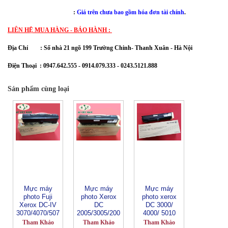
                                           : 
Giá trên chưa bao gồm hóa đơn tài chính
.
LIÊN HỆ MUA HÀNG - BẢO HÀNH :
Địa Chỉ :
Số nhà 21 ngõ 199 Trường Chinh- Thanh Xuân
- Hà Nội
Điện Thoại : 0947.642.555 - 0914.079.333 - 0243.5121.888
Sản phẩm cùng loại
Mực máy
Mực máy
Mực máy
photo Fuji
photo Xerox
photo xerox
Xerox DC-IV
DC
DC 3000/
3070/4070/507
2005/3005/200
4000/ 5010
0 (CT201820)
7/3007(CT200
(CT200719 )
Tham Khảo
Tham Khảo
Tham Khảo