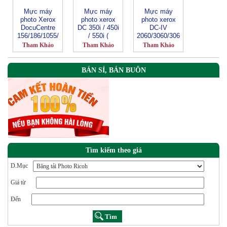
Mực máy
Mực máy
Mực máy
photo Xerox
photo xerox
photo xerox
DocuCentre
DC 350i / 450i
DC-IV
156/186/1055/
/ 550i (
2060/3060/306
1085
CT200719 )
5-CT201734
Tham Khảo
Tham Khảo
Tham Khảo
(CT200401)
BÁN SỈ, BÁN BUÔN
Tìm kiếm theo giá
D.Mục
Giá từ
Đến