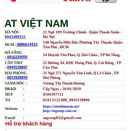
AT VIỆT NAM
HÀ NỘI :
21 Ngõ 199 Trường Chinh - Quận Thanh Xuân -
0943409555
Hà Nội
148 Nguyễn Hữu Dật, Phường Tây Thạnh, Quận
HCM :
0886614433
Tân Phú , HCM
ĐÀ NẴNG
54 Huỳnh Tấn Phát, Q. Hải Châu , TP Đà Nẵng.
:
0816220055
CẦN THƠ
22 Đường A4, KDC Hưng Phú, Q. Cái Răng , TP
:
0945539897
Cần Thơ.
HẢI PHÒNG
31
Ngõ
571 Nguyễn Văn Linh, Q Lê Chân , TP.
:
0833928855
Hải Phòng
GIÁM ĐỐC :
Vương Thị Thanh Hương
ĐKKD :
Cấp Ngày : 26/01/2010
MST :
0104397712
Tel :
0243.5121.888_0943138866
https://sieuthimucin.net/
Website :
http://atgroup.com.vn/
Email :
atgroup03@gmail.com
Hỗ trợ khách hàng