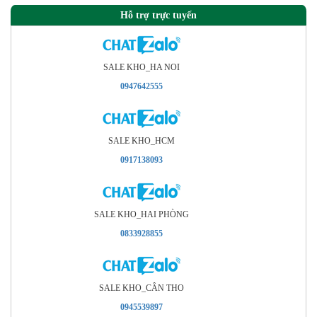
Hỗ trợ trực tuyến
SALE KHO_HA NOI
0947642555
SALE KHO_HCM
0917138093
SALE KHO_HAI PHÒNG
0833928855
SALE KHO_CÂN THO
0945539897