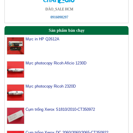
ÐÀO_SALE HCM
0916098297
Sản phẩm bán chạy
Mực in HP Q2612A
Mực photocopy Ricoh Aficio 1230D
Mực photocopy Ricoh 2320D
Cụm trống Xerox S1810/2010-CT350972
Cụm trống Xerox DC 2060/3060/3065-CT350922