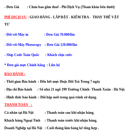
- Đơn Giá : Chưa bao gồm thuế - Phí Dịch Vụ (Tham khảo bên dưới)
PHÍ DỊCH VỤ
:
GIAO HÀNG - LẮP ĐẶT - KIỂM TRA - THAY THẾ VẬT
TƯ
- Đối với Máy in : Đơn Giá 70.000/lần
- Đối với
Máy Photocopy : Đơn Giá 120.000/lần
- Ship Code Toàn Quốc : Khách chịu cước
* Đơn giá mực Chính hãng : Liên hệ
BẢO HÀNH :
- Thời gian Bảo hành  : Đến hết mực Hoặc Đổi Trả Trong 7 ngày
- Địa chỉ Bảo hành      : Số nhà 21 ngõ 199 Trường Chinh- Thanh Xuân - Hà Nội.
- Hình thức bảo hành  : Đổi hộp mới trong quá trình sử dụng.
THANH TOÁN   : 
Cá nhân tại Hà Nội             : Thanh toán sau khi nhận hàng.
Khách hàng Ngoại Tỉnh     : Thanh toán trước khi nhận hàng. 
Doanh Nghiệp tại Hà Nội   : Cuối tháng làm bảng kê tổng hợp .