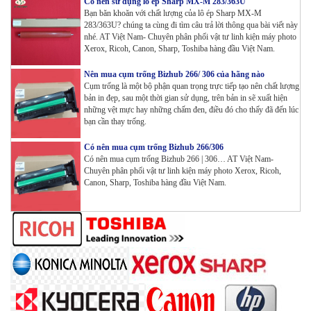
Có nên sử dụng lô ép Sharp MX-M 283/363U
Wifi
Bạn băn khoăn với chất lượng của lô ép Sharp MX-M
Tham Khảo
283/363U? chúng ta cùng đi tìm câu trả lời thông qua bài viết này
nhé. AT Việt Nam- Chuyên phân phối vật tư linh kiện máy photo
Xerox, Ricoh, Canon, Sharp, Toshiba hàng đầu Việt Nam.
Máy in Laser Đơn năng G&G GP3300DW in Đảo mặt ,
Wifi
Nên mua cụm trống Bizhub 266/ 306 của hãng nào
Tham Khảo
Cụm trống là một bộ phận quan trọng trực tiếp tạo nên chất lượng
bản in đẹp, sau một thời gian sử dụng, trên bản in sẽ xuất hiện
những vệt mực hay những chấm đen, điều đó cho thấy đã đến lúc
Máy in Đa chức năng G&G GM3310DW in , scan ,
bạn cần thay trống.
Copy , Wifi , Lan
Tham Khảo
Có nên mua cụm trống Bizhub 266/306
Có nên mua cụm trống Bizhub 266 | 306… AT Việt Nam-
Chuyên phân phối vật tư linh kiện máy photo Xerox, Ricoh,
Mực ống Ricoh MP 3554 _MP 2554 | 2555 | 3054 |
Canon, Sharp, Toshiba hàng đầu Việt Nam.
3554 | 3055 | 3555 | 4054 | 5054 | 6054 | 4055 | 5055 |
6055 | IM 2500 | IM 3000 | IM 3500 | IM 4000 | IM
5000 | IM 6000_ MP3554_700G_BIASDO
Tham Khảo
Mực in HP LaserJet Enterprise M610dn | M611dn |
M611x | M612dn | M612x | MFP M634 | MFP M635 |
MFP M636_W1470A (10.5K)_ Có chip_HALLOYA
Tham Khảo