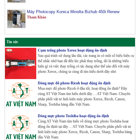
Máy Photocopy Konica Minolta Bizhub 450i Renew
Tham Khảo
Máy Photocopy màu Toshiba E-Studio 3515AC Renew
Tham Khảo
Tin tức
Cụm trống photo Xerox hoạt động ổn định
Sau quá trình sử dụng lâu dài, các trang in có một số biểu hiện cụ
Máy Photocopy Konica Minolta Bizhub 360i Renew
thể nhắc nhở bạn đã đến lúc phải thay trống, đó là những biểu
Tham Khảo
hiện gì và việc thay trống có tác dụng như thế nào đối với máy
photo Xerox, chúng ta cùng đi tìm hiểu dưới đây nhé.
Máy Photocopy màu Toshiba E-Studio 4515AC Renew
Dòng mực đổ photo Ricoh hoạt động ổn định
Tham Khảo
Mua mực đổ photo Ricoh ở đâu tốt, hoạt động ổn định? Hãy
cùng AT Việt Nam tìm hiểu dưới đây….AT Việt Nam- Chuyên
phân phối vật tư linh kiện máy photo Xerox, Ricoh, Canon,
Sharp, Toshiba hàng đầu Việt Nam.
Máy Photocopy màu Toshiba E-Studio 5015AC Renew
Dòng mực photo Toshiba hoạt động ổn định
Tham Khảo
Cùng AT Việt Nam tìm hiểu về dòng mực photo Toshiba hoạt
động ổn định tại đây… AT Việt Nam- Chuyên phân phối vật tư
linh kiện máy photo Xerox, Ricoh, Canon, Sharp, Toshiba hàng
đầu Việt Nam.