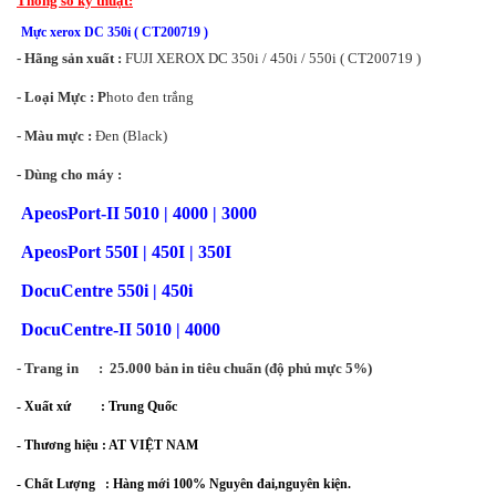
Thông số kỹ thuật:
Mực xerox DC 350i ( CT200719 )
- Hãng sản xuất :
FUJI XEROX DC 350i / 450i / 550i ( CT200719 )
- Loại Mực : P
hoto đen trắng
- Màu mực :
Đen (Black)
- Dùng cho máy :
ApeosPort-II 5010 | 4000 | 3000
ApeosPort 550I | 450I | 350I
DocuCentre 550i | 450i
DocuCentre-II 5010 | 4000
- Trang in :
25.000 bản in tiêu chuẩn
(độ phủ mực 5%)
- Xuất xứ : Trung Quốc
- Thương hiệu : AT VIỆT NAM
- Chất Lượng : Hàng mới 100% Nguyên đai,nguyên kiện.