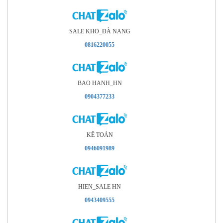
SALE KHO_ÐÀ NANG
0816220055
BAO HANH_HN
0904377233
KÊ TOÁN
0946091989
HIEN_SALE HN
0943409555