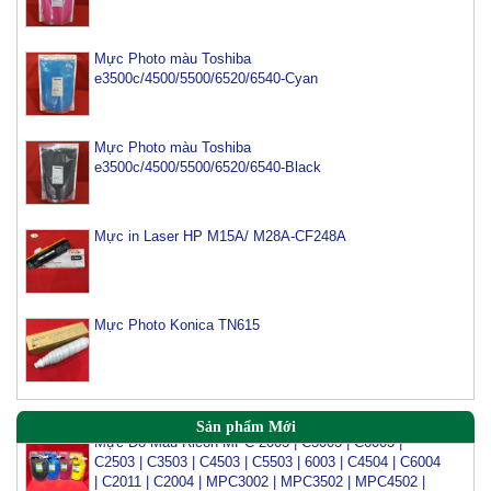
Mực Photo màu Toshiba
e3500c/4500/5500/6520/6540-Cyan
Mực Photo màu Toshiba
Mực máy photo ricoh MP 2554/ 3054/ 3554/ 3054SP/
e3500c/4500/5500/6520/6540-Black
3554SP
Tham Khảo
Mực in Laser HP M15A/ M28A-CF248A
Mực Photocopy Ricoh 6210D
Tham Khảo
Mực Photo Konica TN615
Mực đổ photo ricoh MP 3054/3554/4054/5054/6054
Tham Khảo
Mực Đổ Màu Ricoh MPC 2003 | C3003 | C6003 |
Sản phẩm Mới
C2503 | C3503 | C4503 | C5503 | 6003 | C4504 | C6004
| C2011 | C2004 | MPC3002 | MPC3502 | MPC4502 |
MPC5002 | MPC 5502 | SPC430 | C431 | C435 | C440