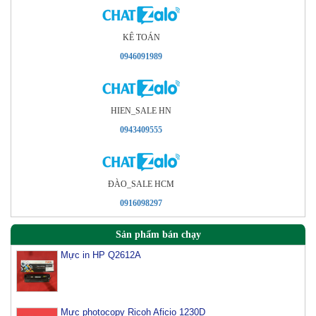
KÊ TOÁN
0946091989
HIEN_SALE HN
0943409555
ÐÀO_SALE HCM
0916098297
Sản phẩm bán chạy
Mực in HP Q2612A
Mực photocopy Ricoh Aficio 1230D