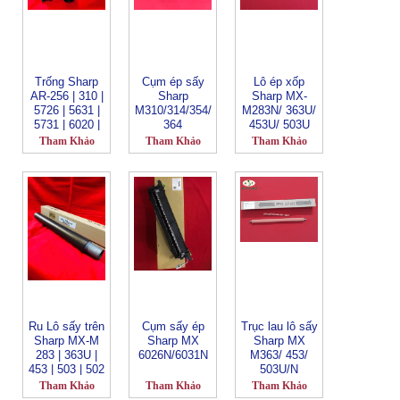
30M31 | BP
30M2
Trống Sharp
Cụm ép sấy
Lô ép xốp
AR-256 | 310 |
Sharp
Sharp MX-
5726 | 5631 |
M310/314/354/
M283N/ 363U/
5731 | 6020 |
364
453U/ 503U
6023 | 6026 |
Tham Khảo
Tham Khảo
Tham Khảo
6031 | 235 |
270 | 275 |
ARM236 | 237|
276 | 277
Ru Lô sấy trên
Cụm sấy ép
Trục lau lô sấy
Sharp MX-M
Sharp MX
Sharp MX
283 | 363U |
6026N/6031N
M363/ 453/
453 | 503 | 502
503U/N
| M364 | 365 |
Tham Khảo
Tham Khảo
Tham Khảo
460 | 464 | 465