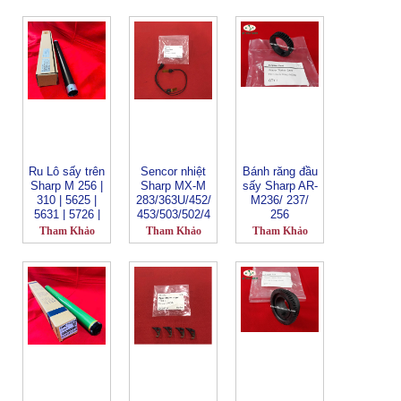
| 560 | 564 |
565_NROLT18
21FCZZ
Ru Lô sấy trên
Sencor nhiệt
Bánh răng đầu
Sharp M 256 |
Sharp MX-M
sấy Sharp AR-
310 | 5625 |
283/363U/452/
M236/ 237/
5631 | 5726 |
453/503/502/4
256
5731 | 6031 |
60/464/560/56
Tham Khảo
Tham Khảo
Tham Khảo
6026 | 316 |
4/664
258 | 318 | 260
| 235 | 270 |
275 | M314 |
354_FG-486