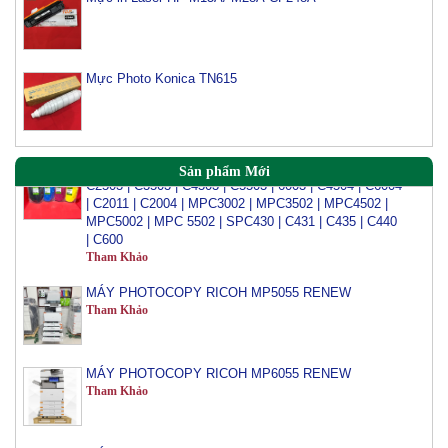
Mực đổ photo ricoh MP 3054/3554/4054/5054/6054
Mực Photo Konica TN615
Tham Khảo
Mực Đổ Màu Ricoh MPC 2003 | C3003 | C6003 |
C2503 | C3503 | C4503 | C5503 | 6003 | C4504 | C6004
Sản phẩm Mới
| C2011 | C2004 | MPC3002 | MPC3502 | MPC4502 |
MPC5002 | MPC 5502 | SPC430 | C431 | C435 | C440
| C600
Tham Khảo
MÁY PHOTOCOPY RICOH MP5055 RENEW
Tham Khảo
MÁY PHOTOCOPY RICOH MP6055 RENEW
Tham Khảo
MÁY PHOTOCOPY RICOH MP3555 RENEW
Tham Khảo