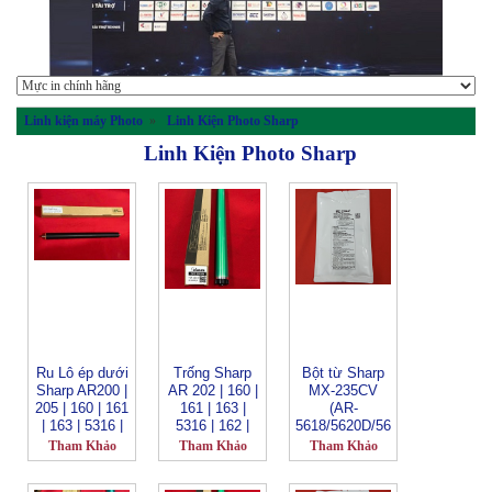
Linh kiện máy Photo
»
Linh Kiện Photo Sharp
Linh Kiện Photo Sharp
Ru Lô ép dưới
Trống Sharp
Bột từ Sharp
Sharp AR200 |
AR 202 | 160 |
MX-235CV
205 | 160 | 161
161 | 163 |
(AR-
| 163 | 5316 |
5316 | 162 |
5618/5620D/56
164 | 201 | 206
164 | 201 | 205
23/5625/5631)
Tham Khảo
Tham Khảo
Tham Khảo
| 207 |
| 206 | 207 |
ARM160 |
208 | 5520 |