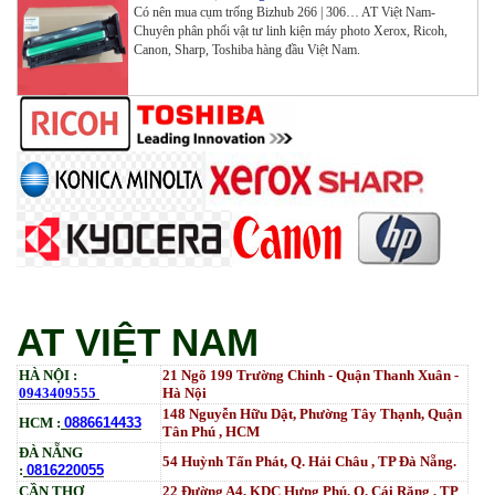
Có nên mua cụm trống Bizhub 266 | 306… AT Việt Nam-
Mực ống Ricoh MP 3554 _MP 2554 | 2555 | 3054 |
Chuyên phân phối vật tư linh kiện máy photo Xerox, Ricoh,
3554 | 3055 | 3555 | 4054 | 5054 | 6054 | 4055 | 5055 |
Canon, Sharp, Toshiba hàng đầu Việt Nam.
6055 | IM 2500 | IM 3000 | IM 3500 | IM 4000 | IM
5000 | IM 6000_ MP3554_700G_BIASDO
Tham Khảo
Mực in HP LaserJet Enterprise M610dn | M611dn |
M611x | M612dn | M612x | MFP M634 | MFP M635 |
MFP M636_W1470A (10.5K)_ Có chip_HALLOYA
Tham Khảo
AT VIỆT NAM
HÀ NỘI :
21 Ngõ 199 Trường Chinh - Quận Thanh Xuân -
0943409555
Hà Nội
148 Nguyễn Hữu Dật, Phường Tây Thạnh, Quận
HCM :
0886614433
Tân Phú , HCM
ĐÀ NẴNG
54 Huỳnh Tấn Phát, Q. Hải Châu , TP Đà Nẵng.
:
0816220055
CẦN THƠ
22 Đường A4, KDC Hưng Phú, Q. Cái Răng , TP