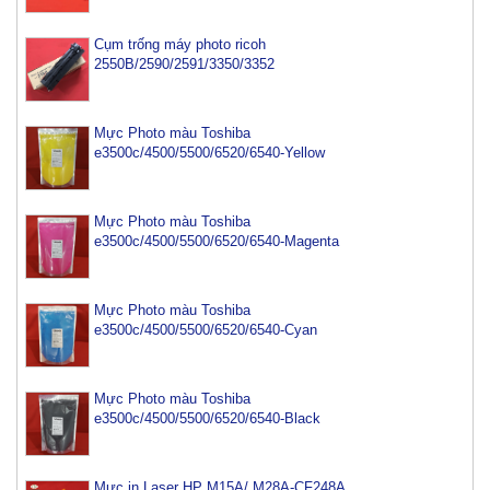
Cụm trống máy photo ricoh
2550B/2590/2591/3350/3352
Mực Photo màu Toshiba
e3500c/4500/5500/6520/6540-Yellow
Mực Photo màu Toshiba
e3500c/4500/5500/6520/6540-Magenta
Mực Photo màu Toshiba
e3500c/4500/5500/6520/6540-Cyan
Mực máy photo ricoh MP 2554/ 3054/ 3554/ 3054SP/
Mực Photo màu Toshiba
3554SP
e3500c/4500/5500/6520/6540-Black
Tham Khảo
Mực Photocopy Ricoh 6210D
Mực in Laser HP M15A/ M28A-CF248A
Tham Khảo