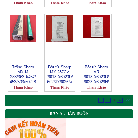
Tham Khảo
Tham Khảo
Tham Khảo
Trống Sharp
Bột từ Sharp
Bột từ Sharp
MX-M
MX-237CV
AR
283/363U/452/
(6018D/6020D/
6018D/6020D/
453/503/502_8
6023D/6026N/
6023D/6026N/
0.000 Bản
6031N)
6031N-MX 237
Tham Khảo
Tham Khảo
Tham Khảo
Chụp (Trống in
hiệu AG-EDG-
1
2
3
4
...
>>
SH500)_
BIASDO_MX5
00_S3
BÁN SỈ, BÁN BUÔN