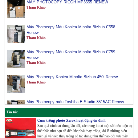
Máy Photocopy Màu Konica Minolta Bizhub C558
Renew
Tham Khảo
Máy Photocopy Màu Konica Minolta Bizhub C759
Renew
Tham Khảo
Máy Photocopy Konica Minolta Bizhub 450i Renew
Tham Khảo
Máy Photocopy màu Toshiba E-Studio 3515AC Renew
Tham Khảo
Tin tức
Máy Photocopy Konica Minolta Bizhub 360i Renew
Cụm trống photo Xerox hoạt động ổn định
Tham Khảo
Sau quá trình sử dụng lâu dài, các trang in có một số biểu hiện cụ
thể nhắc nhở bạn đã đến lúc phải thay trống, đó là những biểu
hiện gì và việc thay trống có tác dụng như thế nào đối với máy