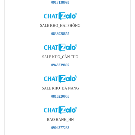
0917138093
SALE KHO_HAI PHÒNG
0833928855
SALE KHO_CÂN THO
0945539897
SALE KHO_ÐÀ NANG
0816220055
BAO HANH_HN
0904377233