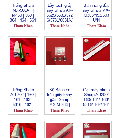
Trống Sharp
Lẫy tách giấy
Bánh răng đầu
MX-560AT |
sấy Sharp AR-
sấy Sharp MX-
M460 | 560 |
5625/5631/572
M363/453/503
364 | 464 | 564
6/5731/6031N/
U/N
| 365 | 465 |
6026/M256/31
Tham Khảo
Tham Khảo
Tham Khảo
565 | 3050 |
0/258/318/260
3070 | 3550 |
3570 | 4050 |
4070 | 5050 |
5070 | 6050 |
6070 | 2561 |
3051 | 3071 |
3551 | 3571 |
4051 | 4071 |
5051 | 50
Trống Sharp
Bộ Bánh xe
Gạt máy photo
AR 202 | 160 |
kéo giấy khay
Sharp AR200/
161 | 163 |
gầm Sharp
160/ 161/ 163/
5316 | 162 |
MX-M 283 |
5316/ 162/ 164
164 | 201 | 205
363 | 453 | 503
Tham Khảo
Tham Khảo
Tham Khảo
| 206 | 207 |
| 502 | 460 |
208 | 5520 |
464 | 560 _ Bộ
5516 | 5316 |
3 quả
5618 | 5320 |
5623 | 5015 |