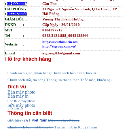
:
0945539897
Cần Thơ.
HẢI PHÒNG
31
Ngõ
571 Nguyễn Văn Linh, Q Lê Chân , TP.
:
0833928855
Hải Phòng
GIÁM ĐỐC :
Vương Thị Thanh Hương
ĐKKD :
Cấp Ngày : 26/01/2010
MST :
0104397712
Tel :
0243.5121.888_0943138866
https://sieuthimucin.net/
Website :
http://atgroup.com.vn/
Email :
atgroup03@gmail.com
Hỗ trợ khách hàng
hính sách giao, nhận hàng
Chính sách bảo hành, bảo trì
C
Chính sách đổi, trả hàng
Thông tin thanh toán
Thắc mắc, khiếu nại
Dịch vụ
Bán máy photo
Bán máy in
Cho thuê máy photo
Sửa máy photo
Sửa máy in
Thông tin cần biết
T Việt Nam
Điều khoản sử dụng
Giới thiệu v
ề A
Chính sách bảo mật thông tin
Tin tức
mực in Khuyến mại