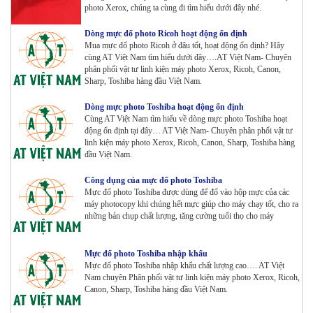
photo Xerox, chúng ta cùng đi tìm hiểu dưới đây nhé.
Máy Photocopy màu Toshiba E-Studio 4515AC Renew
Tham Khảo
Dòng mực đổ photo Ricoh hoạt động ổn định
Mua mực đổ photo Ricoh ở đâu tốt, hoạt động ổn định? Hãy
cùng AT Việt Nam tìm hiểu dưới đây….AT Việt Nam- Chuyên
phân phối vật tư linh kiện máy photo Xerox, Ricoh, Canon,
Sharp, Toshiba hàng đầu Việt Nam.
Máy Photocopy màu Toshiba E-Studio 5015AC Renew
Tham Khảo
Dòng mực photo Toshiba hoạt động ổn định
Cùng AT Việt Nam tìm hiểu về dòng mực photo Toshiba hoạt
động ổn định tại đây… AT Việt Nam- Chuyên phân phối vật tư
linh kiện máy photo Xerox, Ricoh, Canon, Sharp, Toshiba hàng
Máy Photocopy KONICA MINOLTA Bizhub 367 Renew
đầu Việt Nam.
Tham Khảo
Công dụng của mực đổ photo Toshiba
Mực đổ photo Toshiba được dùng để đổ vào hộp mực của các
máy photocopy khi chúng hết mực giúp cho máy chạy tốt, cho ra
Bộ Mực 4 màu Konica Minolta Bizhub C1085 | 6085 |
những bản chụp chất lượng, tăng cường tuổi thọ cho máy
6110 | C1100 _Bộ 4 màu _ Trọng lượng 1645g ZIN
HÃNG_ USA
Tham Khảo
Mực đổ photo Toshiba nhập khẩu
Mực đổ photo Toshiba nhập khẩu chất lượng cao…. AT Việt
Máy Photocopy Ricoh MP 7503 Renew
Nam chuyên Phân phối vật tư linh kiện máy photo Xerox, Ricoh,
Tham Khảo
Canon, Sharp, Toshiba hàng đầu Việt Nam.