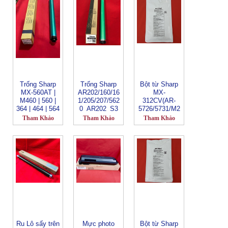
ARM162 |
5516 | 5316 |
ARM205 |
5618 | 5320 |
ARM208 | MX-
5623 | 5015 |
M232D | 5520 |
5115 | 5120 |
5516 | 5316 |
5620_AR 202_
5618 | 5320 |
(Model AG-
5623 | 5015 |
EDG-SH200)
5115 | 5120 |
BIASDO_202_
5620
OPC_
Trống Sharp
Trống Sharp
Bột từ Sharp
MX-560AT |
AR202/160/16
MX-
M460 | 560 |
1/205/207/562
312CV(AR-
364 | 464 | 564
0_AR202_S3
5726/5731/M2
| 365 | 465 |
60N/M310N) _
Tham Khảo
Tham Khảo
Tham Khảo
565 | 3050 |
300g
3070 | 3550 |
3570 | 4050 |
4070 | 5050 |
5070 | 6050 |
6070 | 2561 |
3051 | 3071 |
3551 | 3571 |
4051 | 4071 |
5051 | 50
Ru Lô sấy trên
Mực photo
Bột từ Sharp