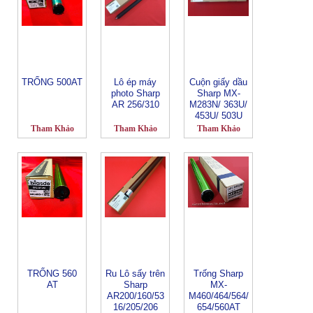
5115 | 5120 |
5620
TRỐNG 500AT
Lô ép máy
Cuộn giấy dầu
photo Sharp
Sharp MX-
AR 256/310
M283N/ 363U/
453U/ 503U
Tham Khảo
Tham Khảo
Tham Khảo
TRỐNG 560
Ru Lô sấy trên
Trống Sharp
AT
Sharp
MX-
AR200/160/53
M460/464/564/
16/205/206
654/560AT