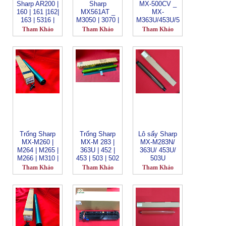
Sharp AR200 |
Sharp
MX-500CV _
160 | 161 |162|
MX561AT _
MX-
163 | 5316 |
M3050 | 3070 |
M363U/453U/5
162 | 164 | 201
3550 | 3570 |
03U/502/452/
Tham Khảo
Tham Khảo
Tham Khảo
| 205 | 206 |
4050 | 4070 |
M283N_310g
207 |208 | 232
5050 | 5070 |
| 5520 | 5516 |
6050 |
5316 | 5618 |
6070_500g
5320 | 5623 |
5015 | 5115 |
5120 | 5620 |
6018 | 6020 |
6023
Trống Sharp
Trống Sharp
Lô sấy Sharp
MX-M260 |
MX-M 283 |
MX-M283N/
M264 | M265 |
363U | 452 |
363U/ 453U/
M266 | M310 |
453 | 503 | 502
503U
M314 | M315 |
MX500
Tham Khảo
Tham Khảo
Tham Khảo
M316 | M354 |
M356 | BP-
20M22 | BP-
20M24 | BP-
20M24 | BP-
20M31 | BP
30M35 | BP