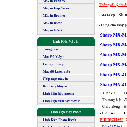
Máy in EPSON
Thông số kỹ thuậ
Máy in Fuji Xerox
Sha
-
Mã lô ép :
Máy in Brother
Máy in Ricoh
Dùng cho máy p
-
Máy in G&G
Sharp MX-M
Link Kiện Máy In
Sharp MX-M
Trống máy in
Sharp MX-M2
Mực Đổ Máy in
Lô Sấy , Lô ép
Sharp MX-M4
Mực đổ Laser màu
Sharp MX-41
Chip mực máy in
Sharp MX-41
Kéo Giấy Máy in
- Xuất xứ : T
Linh kiện hộp mực in
- Thương hiệu: 
Linh kiện cụm sấy máy in
- Chất lượng : 
Linh kiện máy Photo
- Đơn Giá : Chư
Linh Kiện Photo Ricoh
PHÍ DỊCH VỤ
:
- Đối với Máy 