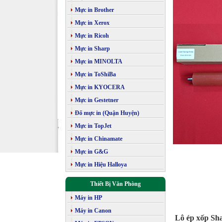
Mực in Brother
Mực in Xerox
Mực in Ricoh
Mực in Sharp
Mực in MINOLTA
Mực in ToShiBa
Mực in KYOCERA
Mực in Gestetner
Đổ mực in (Quận Huyện)
Mực in TopJet
Mực in Chinamate
Mực in G&G
Mực in Hiệu Halloya
Thiết Bị Văn Phòng
Máy in HP
Máy in Canon
Lô ép xốp S