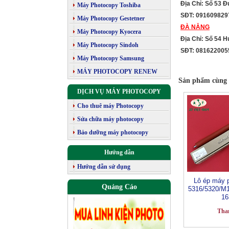
Địa Chỉ: Số 53 
Máy Photocopy Toshiba
SĐT: 091609829
Máy Photocopy Gestetner
ĐÀ NẴNG
Máy Photocopy Kyocera
Địa Chỉ: Số 54 
Máy Photocopy Sindoh
SĐT: 081622005
Máy Photocopy Samsung
MÁY PHOTOCOPY RENEW
Sản phẩm cùng 
DỊCH VỤ MÁY PHOTOCOPY
Cho thuê máy Photocopy
Sửa chữa máy photocopy
Bảo dưỡng máy photocopy
Hướng dẫn
Hướng dẫn sử dụng
Lô ép máy 
Quảng Cáo
5316/5320/M1
16
Tha