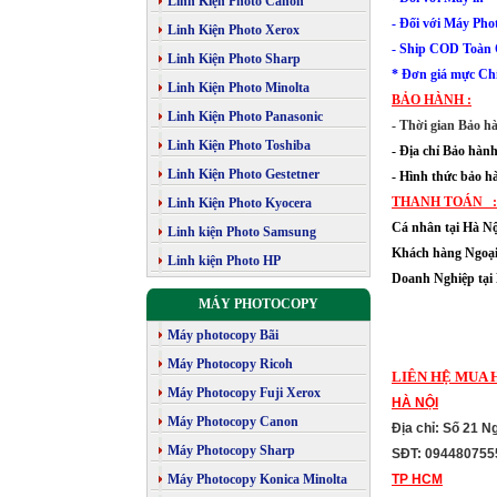
Linh Kiện Photo Canon
- Đối với
Máy Phot
Linh Kiện Photo Xerox
- Ship COD Toàn
Linh Kiện Photo Sharp
* Đơn giá mực Ch
Linh Kiện Photo Minolta
BẢO HÀNH :
Linh Kiện Photo Panasonic
- Thời gian Bảo h
Linh Kiện Photo Toshiba
-
Địa chỉ Bảo h
Linh Kiện Photo Gestetner
- Hình thức bảo h
THANH TOÁN 
Linh Kiện Photo Kyocera
Cá nhân tại Hà 
Linh kiện Photo Samsung
Khách hàng Ngoại
Linh kiện Photo HP
Doanh Nghiệp tại 
MÁY PHOTOCOPY
Máy photocopy Bãi
Máy Photocopy Ricoh
LIÊN HỆ MUA 
Máy Photocopy Fuji Xerox
HÀ NỘI
Máy Photocopy Canon
Địa chỉ: Số 21 
Máy Photocopy Sharp
SĐT: 094480755
Máy Photocopy Konica Minolta
TP HCM