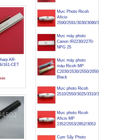
Mực Photo Ricoh
Aficio
2590/2591/3030/3090/3391
Mực máy photo
Canon IR2230/2270-
NPG 25
sharp AR-
Mực máy photo
6/161-CET
màu Ricoh MP
C2030/2530/2550/2050-
Black
hảo
Mực photo Ricoh
2510/2550/3025/3310/3350/3352/3353
Mực photo Ricoh
Aficio MP
2352/2553/2852/3053
Cụm Sấy Photo