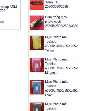
Xerox DC
2060/3060/3065
o sharp ARM
/700
Cụm trống máy
photo ricoh
hảo
2550B/2590/2591/3350/3352
Mực Photo màu
Toshiba
e3500c/4500/5500/6520/6540-
Yellow
Mực Photo màu
Toshiba
e3500c/4500/5500/6520/6540-
Magenta
Mực Photo màu
Toshiba
e3500c/4500/5500/6520/6540-
Cyan
Mực Photo màu
Mực máy photo
Toshiba
ricoh MP 2554/