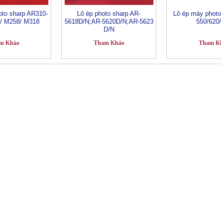
oto sharp AR310-
Lô ép photo sharp AR-
Lô ép máy phot
1/ M258/ M318
5618D/N;AR-5620D/N;AR-5623
550/620
D/N
m Khảo
Tham Khảo
Tham K