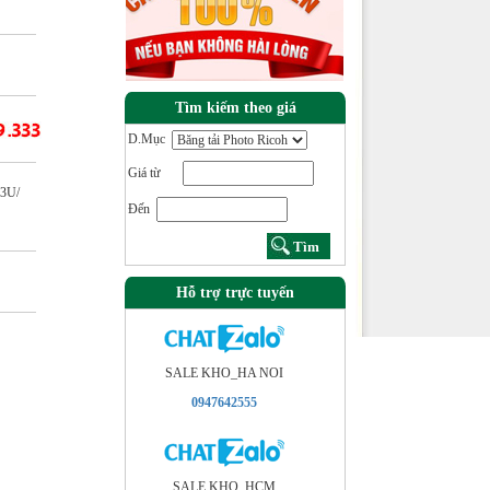
Tìm kiếm theo giá
D.Mục
Giá từ
63U/
Đến
Hỗ trợ trực tuyến
SALE KHO_HA NOI
0947642555
SALE KHO_HCM