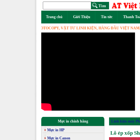
Trang chủ
Giới Thiệu
Tin tức
Thanh To
 PHỐI MÁY PHOTOCOPY, VẬT TƯ LINH KIỆN, HÀNG ĐẦU VIỆT NAM.
Mực in chính hãng
Linh kiện máy Ph
Mực in HP
Lô ép xốp S
Mực in Canon