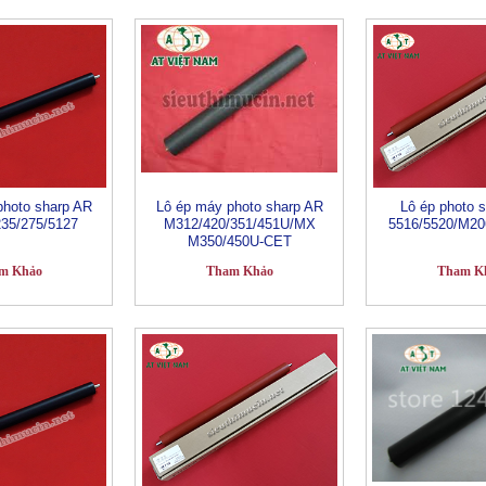
photo sharp AR
Lô ép máy photo sharp AR
Lô ép photo 
235/275/5127
M312/420/351/451U/MX
5516/5520/M20
M350/450U-CET
m Khảo
Tham Khảo
Tham K