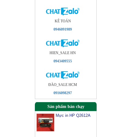
KÊ TOÁN
0946091989
HIEN_SALE HN
0943409555
ÐÀO_SALE HCM
0916098297
Sản phẩm bán chạy
Mực in HP Q2612A