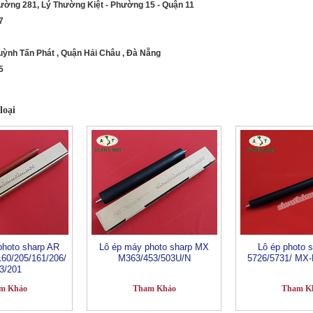
Đường 281, Lý Thường Kiệt - Phường 15 - Quận 11
7
Huỳnh Tấn Phát , Quận Hải Châu , Đà Nẵng
5
loại
photo sharp AR
Lô ép máy photo sharp MX
Lô ép photo 
60/205/161/206/
M363/453/503U/N
5726/5731/ MX
3/201
m Khảo
Tham Khảo
Tham K