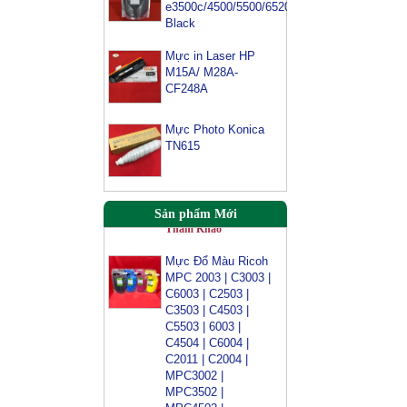
e3500c/4500/5500/6520/6540-
3054/ 3554/
Black
3054SP/ 3554SP
Tham Khảo
Mực in Laser HP
M15A/ M28A-
Mực Photocopy
CF248A
Ricoh 6210D
Tham Khảo
Mực Photo Konica
TN615
Mực đổ photo ricoh
MP
3054/3554/4054/5054/6054
Tham Khảo
Sản phẩm Mới
Mực Đổ Màu Ricoh
MPC 2003 | C3003 |
C6003 | C2503 |
C3503 | C4503 |
C5503 | 6003 |
C4504 | C6004 |
C2011 | C2004 |
MPC3002 |
MPC3502 |
MPC4502 |
MPC5002 | MPC