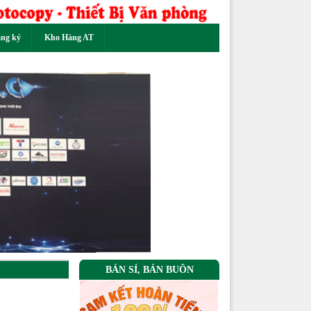
ăng ký
Kho Hàng AT
Next
BÁN SỈ, BÁN BUÔN