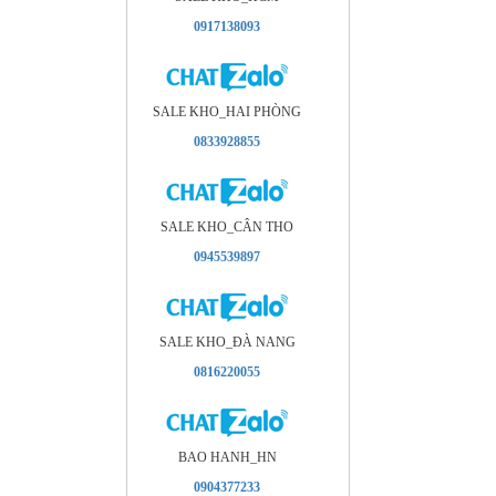
0917138093
SALE KHO_HAI PHÒNG
0833928855
SALE KHO_CÂN THO
0945539897
SALE KHO_ÐÀ NANG
0816220055
BAO HANH_HN
0904377233