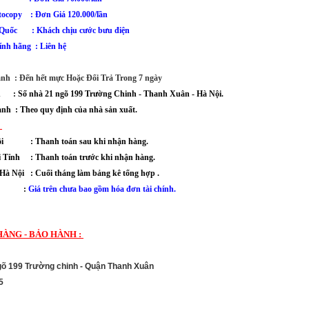
ocopy : Đơn Giá 120.000/lần
 Quốc : Khách chịu cước bưu điện
ính hãng : Liên hệ
ành : Đến hết mực Hoặc Đổi Trả Trong 7 ngày
ành :
Số nhà 21 ngõ 199 Trường Chinh - Thanh Xuân
- Hà Nội.
ành : Theo quy định của nhà sản xuất.
:
Nội : Thanh toán sau khi nhận hàng.
 Tỉnh : Thanh toán trước khi nhận hàng.
Hà Nội : Cuối tháng làm bảng kê tổng hợp .
:
Giá trên chưa bao gồm hóa đơn tài chính.
HÀNG - BẢO HÀNH :
Ngõ 199 Trường chinh - Quận Thanh Xuân
5