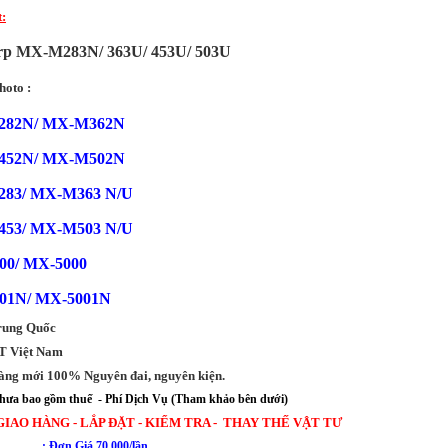
t:
rp MX-M283N/ 363U/ 453U/ 503U
hoto :
282N/ MX-M362N
452N/ MX-M502N
83/ MX-M363 N/U
53/ MX-M503 N/U
00/ MX-5000
01N/ MX-5001N
rung Quốc
AT Việt Nam
Hàng mới 100% Nguyên đai, nguyên kiện.
a bao gồm thuế - Phí Dịch Vụ (Tham khảo bên dưới)
GIAO HÀNG - LẮP ĐẶT - KIỂM TRA - THAY THẾ VẬT TƯ
in : Đơn Giá 70.000/lần