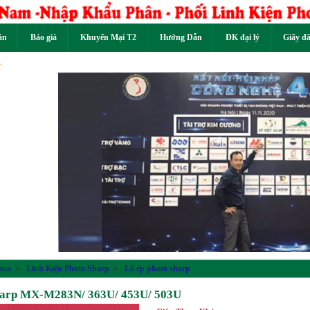
án
Báo giá
Khuyến Mại T2
Hướng Dẫn
ĐK đại lý
Giấy đ
Previous
oto
»
Linh Kiện Photo Sharp
»
Lô ép photo sharp
harp MX-M283N/ 363U/ 453U/ 503U