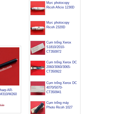
Mực photocopy
Ricoh Aficio 1230D
Mực photocopy
Ricoh 2320D
Cụm trống Xerox
S1810/2010-
CT350972
Cụm trống Xerox DC
2060/3060/3065-
CT350922
Cụm trống Xerox DC
4070/5070-
sharp AR-
CT350941
-M310/M260
Cụm trống máy
hảo
Photo Ricoh 1027