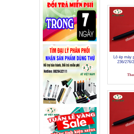
Lô ép máy 
236/276/
Tha