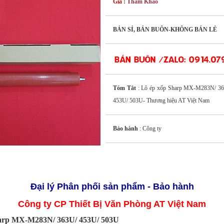
Giá :
Tham Khảo
BÁN SỈ, BÁN BUÔN-KHÔNG BÁN LẺ
Tóm Tắt
: Lô ép xốp Sharp MX-M283N/ 3
453U/ 503U- Thương hiệu AT Việt Nam
Bảo hành
: Công ty
Đại lý Phân phối sản phẩm - Bảo hành
Công ty CP Thiết Bị Văn Phòng AT Việt Nam
harp MX-M283N/ 363U/ 453U/ 503U