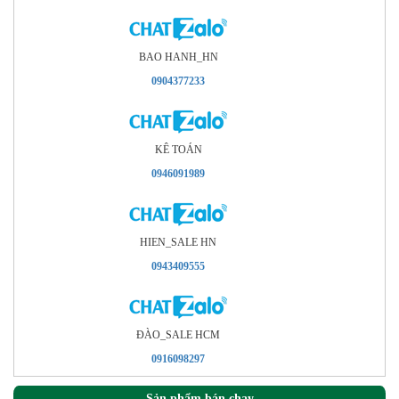
BAO HANH_HN
0904377233
KÊ TOÁN
0946091989
HIEN_SALE HN
0943409555
ÐÀO_SALE HCM
0916098297
Sản phẩm bán chạy