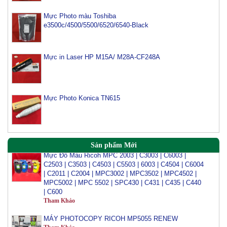
Mực Photo màu Toshiba
Mực máy photo ricoh MP 2554/ 3054/ 3554/ 3054SP/
e3500c/4500/5500/6520/6540-Black
3554SP
Tham Khảo
Mực in Laser HP M15A/ M28A-CF248A
Mực Photocopy Ricoh 6210D
Tham Khảo
Mực Photo Konica TN615
Mực đổ photo ricoh MP 3054/3554/4054/5054/6054
Tham Khảo
Sản phẩm Mới
Mực Đổ Màu Ricoh MPC 2003 | C3003 | C6003 |
C2503 | C3503 | C4503 | C5503 | 6003 | C4504 | C6004
| C2011 | C2004 | MPC3002 | MPC3502 | MPC4502 |
MPC5002 | MPC 5502 | SPC430 | C431 | C435 | C440
| C600
Tham Khảo
MÁY PHOTOCOPY RICOH MP5055 RENEW
Tham Khảo