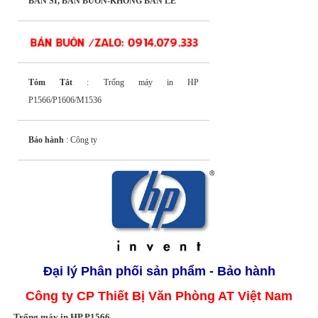
BÁN SỈ, BÁN BUÔN-KHÔNG BÁN LẺ
Tóm Tắt
: Trống máy in HP
P1566/P1606/M1536
Bảo hành
: Công ty
Đại lý Phân phối
s
ản phẩm - Bảo hành
Công ty CP Thiết Bị Văn Phòng AT Việt Nam
Trống máy in HP P1566