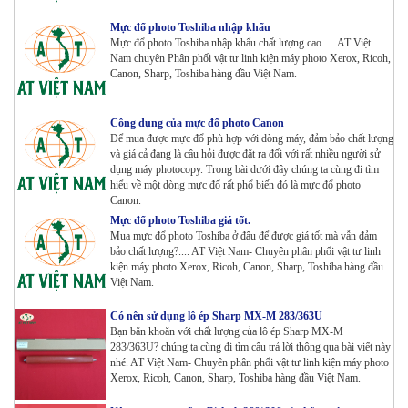
6110 | C1100 _Bộ 4 màu _ Trọng lượng 1645g ZIN
Mực đổ photo Toshiba nhập khẩu
HÃNG_ USA
Mực đổ photo Toshiba nhập khẩu chất lượng cao…. AT Việt
Tham Khảo
Nam chuyên Phân phối vật tư linh kiện máy photo Xerox, Ricoh,
Canon, Sharp, Toshiba hàng đầu Việt Nam.
Máy Photocopy Ricoh MP 7503 Renew
Tham Khảo
Công dụng của mực đổ photo Canon
Để mua được mực đổ phù hợp với dòng máy, đảm bảo chất lượng
và giá cả đang là câu hỏi được đặt ra đối với rất nhiều người sử
dụng máy photocopy. Trong bài dưới đây chúng ta cùng đi tìm
Máy photocopy Ricoh IM 7000
hiểu về một dòng mực đổ rất phổ biến đó là mực đổ photo
Tham Khảo
Canon.
Mực đổ photo Toshiba giá tốt.
Mua mực đổ photo Toshiba ở đâu để được giá tốt mà vẫn đảm
Máy in Laser Đơn năng G&G P2022W_in Wifi
bảo chất lượng?.... AT Việt Nam- Chuyên phân phối vật tư linh
Tham Khảo
kiện máy photo Xerox, Ricoh, Canon, Sharp, Toshiba hàng đầu
Việt Nam.
Có nên sử dụng lô ép Sharp MX-M 283/363U
Máy in Laser Đơn năng G&G GP4200DW in Đảo mặt ,
Bạn băn khoăn với chất lượng của lô ép Sharp MX-M
Wifi
283/363U? chúng ta cùng đi tìm câu trả lời thông qua bài viết này
Tham Khảo
nhé. AT Việt Nam- Chuyên phân phối vật tư linh kiện máy photo
Xerox, Ricoh, Canon, Sharp, Toshiba hàng đầu Việt Nam.
Máy in Laser Đơn năng G&G GP3300DW in Đảo mặt ,