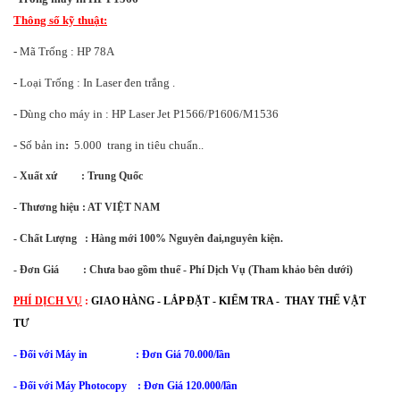
Thông số kỹ thuật:
-
M
ã Trống : HP 78A
-
Loại Trống : In Laser đen trắng .
-
Dùng cho máy in : HP Laser Jet P1566/P1606/M1536
-
Số bản in
:
5.000 trang in tiêu chuẩn..
- Xuất xứ : Trung Quốc
- Thương hiệu : AT VIỆT NAM
- Chất Lượng : Hàng mới 100% Nguyên đai,nguyên kiện.
- Đơn Giá : Chưa bao gồm thuế - Phí Dịch Vụ (Tham khảo bên dưới)
PHÍ DỊCH VỤ
:
GIAO HÀNG - LẮP ĐẶT - KIỂM TRA - THAY THẾ VẬT
TƯ
- Đối với Máy in : Đơn Giá 70.000/lần
- Đối với
Máy Photocopy : Đơn Giá 120.000/lần