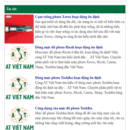
Máy Photocopy màu Toshiba E-Studio 3515AC Renew
Tham Khảo
Tin tức
Cụm trống photo Xerox hoạt động ổn định
Sau quá trình sử dụng lâu dài, các trang in có một số biểu hiện cụ
Máy Photocopy Konica Minolta Bizhub 360i Renew
thể nhắc nhở bạn đã đến lúc phải thay trống, đó là những biểu
Tham Khảo
hiện gì và việc thay trống có tác dụng như thế nào đối với máy
photo Xerox, chúng ta cùng đi tìm hiểu dưới đây nhé.
Dòng mực đổ photo Ricoh hoạt động ổn định
Máy Photocopy màu Toshiba E-Studio 4515AC Renew
Mua mực đổ photo Ricoh ở đâu tốt, hoạt động ổn định? Hãy
Tham Khảo
cùng AT Việt Nam tìm hiểu dưới đây….AT Việt Nam- Chuyên
phân phối vật tư linh kiện máy photo Xerox, Ricoh, Canon,
Sharp, Toshiba hàng đầu Việt Nam.
Máy Photocopy màu Toshiba E-Studio 5015AC Renew
Dòng mực photo Toshiba hoạt động ổn định
Tham Khảo
Cùng AT Việt Nam tìm hiểu về dòng mực photo Toshiba hoạt
động ổn định tại đây… AT Việt Nam- Chuyên phân phối vật tư
linh kiện máy photo Xerox, Ricoh, Canon, Sharp, Toshiba hàng
đầu Việt Nam.
Máy Photocopy KONICA MINOLTA Bizhub 367 Renew
Công dụng của mực đổ photo Toshiba
Tham Khảo
Mực đổ photo Toshiba được dùng để đổ vào hộp mực của các
máy photocopy khi chúng hết mực giúp cho máy chạy tốt, cho ra
những bản chụp chất lượng, tăng cường tuổi thọ cho máy
Bộ Mực 4 màu Konica Minolta Bizhub C1085 | 6085 |