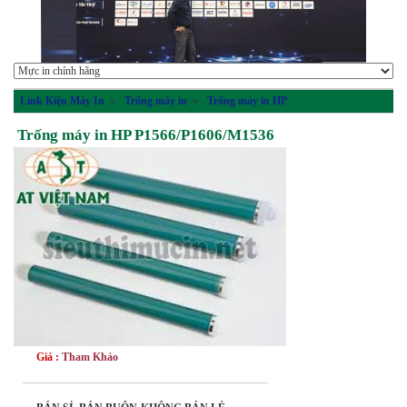
Link Kiện Máy In
»
Trống máy in
»
Trống máy in HP
Trống máy in HP P1566/P1606/M1536
Giá :
Tham Khảo