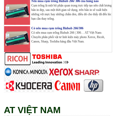
Wifi
Nên mua cụm trống Bizhub 266/ 306 của hãng nào
Tham Khảo
Cụm trống là một bộ phận quan trọng trực tiếp tạo nên chất lượng
bản in đẹp, sau một thời gian sử dụng, trên bản in sẽ xuất hiện
những vệt mực hay những chấm đen, điều đó cho thấy đã đến lúc
Máy in Đa chức năng G&G GM3310DW in , scan ,
bạn cần thay trống.
Copy , Wifi , Lan
Tham Khảo
Có nên mua cụm trống Bizhub 266/306
Có nên mua cụm trống Bizhub 266 | 306… AT Việt Nam-
Chuyên phân phối vật tư linh kiện máy photo Xerox, Ricoh,
Canon, Sharp, Toshiba hàng đầu Việt Nam.
Mực ống Ricoh MP 3554 _MP 2554 | 2555 | 3054 |
3554 | 3055 | 3555 | 4054 | 5054 | 6054 | 4055 | 5055 |
6055 | IM 2500 | IM 3000 | IM 3500 | IM 4000 | IM
5000 | IM 6000_ MP3554_700G_BIASDO
Tham Khảo
Mực in HP LaserJet Enterprise M610dn | M611dn |
M611x | M612dn | M612x | MFP M634 | MFP M635 |
MFP M636_W1470A (10.5K)_ Có chip_HALLOYA
Tham Khảo
AT VIỆT NAM