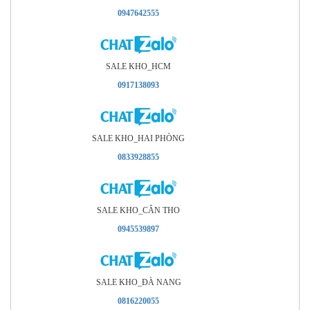
0947642555
SALE KHO_HCM
0917138093
SALE KHO_HAI PHÒNG
0833928855
SALE KHO_CÂN THO
0945539897
SALE KHO_ÐÀ NANG
0816220055