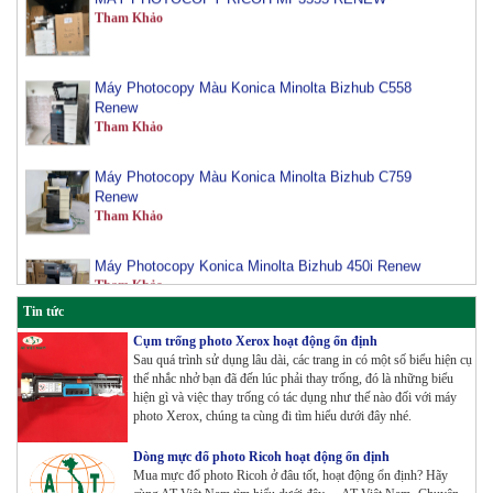
Máy Photocopy Màu Konica Minolta Bizhub C558
Renew
Tham Khảo
Máy Photocopy Màu Konica Minolta Bizhub C759
Renew
Tham Khảo
Máy Photocopy Konica Minolta Bizhub 450i Renew
Tham Khảo
Tin tức
Máy Photocopy màu Toshiba E-Studio 3515AC Renew
Cụm trống photo Xerox hoạt động ổn định
Tham Khảo
Sau quá trình sử dụng lâu dài, các trang in có một số biểu hiện cụ
thể nhắc nhở bạn đã đến lúc phải thay trống, đó là những biểu
hiện gì và việc thay trống có tác dụng như thế nào đối với máy
photo Xerox, chúng ta cùng đi tìm hiểu dưới đây nhé.
Máy Photocopy Konica Minolta Bizhub 360i Renew
Tham Khảo
Dòng mực đổ photo Ricoh hoạt động ổn định
Mua mực đổ photo Ricoh ở đâu tốt, hoạt động ổn định? Hãy