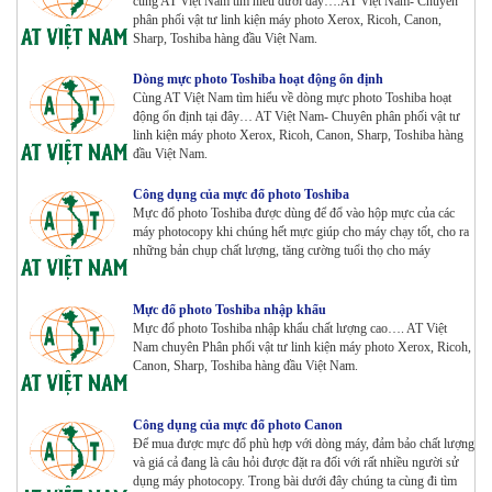
cùng AT Việt Nam tìm hiểu dưới đây….AT Việt Nam- Chuyên
phân phối vật tư linh kiện máy photo Xerox, Ricoh, Canon,
Máy Photocopy màu Toshiba E-Studio 4515AC Renew
Sharp, Toshiba hàng đầu Việt Nam.
Tham Khảo
Dòng mực photo Toshiba hoạt động ổn định
Cùng AT Việt Nam tìm hiểu về dòng mực photo Toshiba hoạt
động ổn định tại đây… AT Việt Nam- Chuyên phân phối vật tư
Máy Photocopy màu Toshiba E-Studio 5015AC Renew
linh kiện máy photo Xerox, Ricoh, Canon, Sharp, Toshiba hàng
Tham Khảo
đầu Việt Nam.
Công dụng của mực đổ photo Toshiba
Mực đổ photo Toshiba được dùng để đổ vào hộp mực của các
máy photocopy khi chúng hết mực giúp cho máy chạy tốt, cho ra
Máy Photocopy KONICA MINOLTA Bizhub 367 Renew
những bản chụp chất lượng, tăng cường tuổi thọ cho máy
Tham Khảo
Mực đổ photo Toshiba nhập khẩu
Mực đổ photo Toshiba nhập khẩu chất lượng cao…. AT Việt
Bộ Mực 4 màu Konica Minolta Bizhub C1085 | 6085 |
Nam chuyên Phân phối vật tư linh kiện máy photo Xerox, Ricoh,
6110 | C1100 _Bộ 4 màu _ Trọng lượng 1645g ZIN
Canon, Sharp, Toshiba hàng đầu Việt Nam.
HÃNG_ USA
Tham Khảo
Công dụng của mực đổ photo Canon
Máy Photocopy Ricoh MP 7503 Renew
Để mua được mực đổ phù hợp với dòng máy, đảm bảo chất lượng
Tham Khảo
và giá cả đang là câu hỏi được đặt ra đối với rất nhiều người sử
dụng máy photocopy. Trong bài dưới đây chúng ta cùng đi tìm