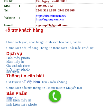
ĐKKD :
Cấp Ngày : 26/01/2010
MST :
0104397712
Tel :
0243.5121.888_0943138866
https://sieuthimucin.net/
Website :
http://atgroup.com.vn/
Email :
atgroup03@gmail.com
Hỗ trợ khách hàng
hính sách giao, nhận hàng
Chính sách bảo hành, bảo trì
C
Chính sách đổi, trả hàng
Thông tin thanh toán
Thắc mắc, khiếu nại
Dịch vụ
Bán máy photo
Bán máy in
Cho thuê máy photo
Sửa máy photo
Sửa máy in
Thông tin cần biết
T Việt Nam
Điều khoản sử dụng
Giới thiệu v
ề A
Chính sách bảo mật thông tin
Tin tức
mực in Khuyến mại
Sản Phẩm
Mực in
linh kiện máy in
linh kiện máy photo