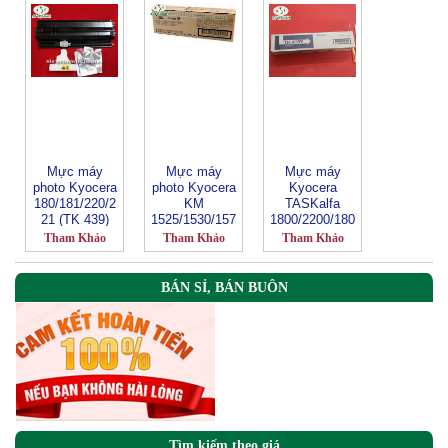
Mực máy
Mực máy
Mực máy
photo Kyocera
photo Kyocera
Kyocera
180/181/220/2
KM
TASKalfa
21 (TK 439)
1525/1530/157
1800/2200/180
0/2030/2070
1/2201-TK
Tham Khảo
Tham Khảo
Tham Khảo
4109
BÁN SỈ, BÁN BUÔN
Tìm kiếm theo giá