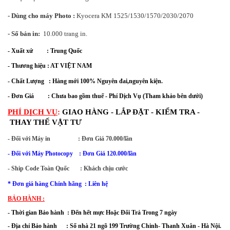
- Dùng cho máy Ph
oto
:
Kyocera KM 1525/1530/1570/2030/2070
- Số bản in:
10.000 trang in.
- Xuất xứ         : Trung Quốc 
- Thương hiệu : AT VIỆT NAM
- Chất Lượng   : Hàng mới 100% Nguyên đai,nguyên kiện.
- Đơn Giá         : Chưa bao gồm thuế - Phí Dịch Vụ (Tham khảo bên dưới)
PHÍ DỊCH VỤ
:
 GIAO HÀNG - LẮP ĐẶT - KIỂM TRA - 
 THAY THẾ VẬT TƯ
- Đối với Máy in                  : Đơn Giá 70.000/lần
- Đối với Máy Photocopy    : Đơn Giá 120.000/lần
- Ship Code Toàn Quốc       : Khách chịu cước
* Đơn giá hàng Chính hãng  : Liên hệ
BẢO HÀNH :
- Thời gian Bảo hành  : Đến hết mực Hoặc Đổi Trả Trong 7 ngày
- Địa chỉ Bảo hành      : 
Số nhà 21 ngõ 199 Trường Chinh- Thanh Xuân
 - Hà Nội.