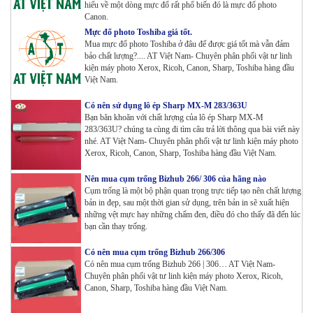
hiểu về một dòng mực đổ rất phổ biến đó là mực đổ photo
Canon.
Máy photocopy Ricoh IM 7000
Mực đổ photo Toshiba giá tốt.
Tham Khảo
Mua mực đổ photo Toshiba ở đâu để được giá tốt mà vẫn đảm
bảo chất lượng?.... AT Việt Nam- Chuyên phân phối vật tư linh
kiện máy photo Xerox, Ricoh, Canon, Sharp, Toshiba hàng đầu
Việt Nam.
Máy in Laser Đơn năng G&G P2022W_in Wifi
Tham Khảo
Có nên sử dụng lô ép Sharp MX-M 283/363U
Bạn băn khoăn với chất lượng của lô ép Sharp MX-M
283/363U? chúng ta cùng đi tìm câu trả lời thông qua bài viết này
nhé. AT Việt Nam- Chuyên phân phối vật tư linh kiện máy photo
Máy in Laser Đơn năng G&G GP4200DW in Đảo mặt ,
Xerox, Ricoh, Canon, Sharp, Toshiba hàng đầu Việt Nam.
Wifi
Tham Khảo
Nên mua cụm trống Bizhub 266/ 306 của hãng nào
Cụm trống là một bộ phận quan trọng trực tiếp tạo nên chất lượng
Máy in Laser Đơn năng G&G GP3300DW in Đảo mặt ,
bản in đẹp, sau một thời gian sử dụng, trên bản in sẽ xuất hiện
Wifi
những vệt mực hay những chấm đen, điều đó cho thấy đã đến lúc
Tham Khảo
bạn cần thay trống.
Có nên mua cụm trống Bizhub 266/306
Máy in Đa chức năng G&G GM3310DW in , scan ,
Có nên mua cụm trống Bizhub 266 | 306… AT Việt Nam-
Copy , Wifi , Lan
Chuyên phân phối vật tư linh kiện máy photo Xerox, Ricoh,
Tham Khảo
Canon, Sharp, Toshiba hàng đầu Việt Nam.