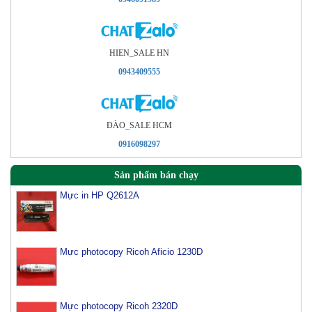
HIEN_SALE HN
0943409555
ÐÀO_SALE HCM
0916098297
Sản phẩm bán chạy
Mực in HP Q2612A
Mực photocopy Ricoh Aficio 1230D
Mực photocopy Ricoh 2320D