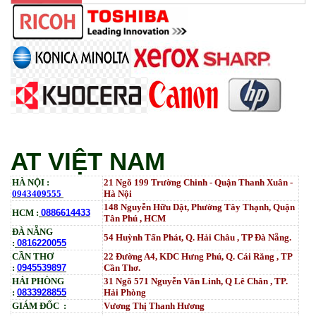
Mực ống Ricoh MP 3554 _MP 2554 | 2555 | 3054 |
3554 | 3055 | 3555 | 4054 | 5054 | 6054 | 4055 | 5055 |
6055 | IM 2500 | IM 3000 | IM 3500 | IM 4000 | IM
5000 | IM 6000_ MP3554_700G_BIASDO
Tham Khảo
Mực in HP LaserJet Enterprise M610dn | M611dn |
M611x | M612dn | M612x | MFP M634 | MFP M635 |
MFP M636_W1470A (10.5K)_ Có chip_HALLOYA
Tham Khảo
AT VIỆT NAM
HÀ NỘI :
21 Ngõ 199 Trường Chinh - Quận Thanh Xuân -
0943409555
Hà Nội
148 Nguyễn Hữu Dật, Phường Tây Thạnh, Quận
HCM :
0886614433
Tân Phú , HCM
ĐÀ NẴNG
54 Huỳnh Tấn Phát, Q. Hải Châu , TP Đà Nẵng.
:
0816220055
CẦN THƠ
22 Đường A4, KDC Hưng Phú, Q. Cái Răng , TP
:
0945539897
Cần Thơ.
HẢI PHÒNG
31
Ngõ
571 Nguyễn Văn Linh, Q Lê Chân , TP.
:
0833928855
Hải Phòng
GIÁM ĐỐC :
Vương Thị Thanh Hương