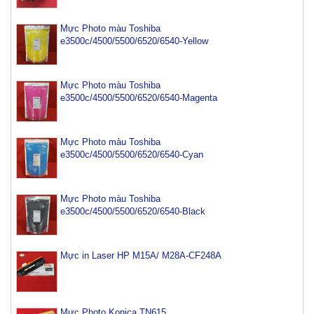
Mực Photo màu Toshiba
e3500c/4500/5500/6520/6540-Yellow
Mực Photo màu Toshiba
e3500c/4500/5500/6520/6540-Magenta
Mực Photo màu Toshiba
e3500c/4500/5500/6520/6540-Cyan
Mực Photo màu Toshiba
e3500c/4500/5500/6520/6540-Black
Mực máy photo ricoh MP 2554/ 3054/ 3554/ 3054SP/
Mực in Laser HP M15A/ M28A-CF248A
3554SP
Tham Khảo
Mực Photocopy Ricoh 6210D
Mực Photo Konica TN615
Tham Khảo