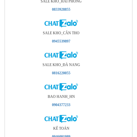
SALE KHO_HAI PHÒNG
0833928855
SALE KHO_CÂN THO
0945539897
SALE KHO_ÐÀ NANG
0816220055
BAO HANH_HN
0904377233
KÊ TOÁN
0946091989