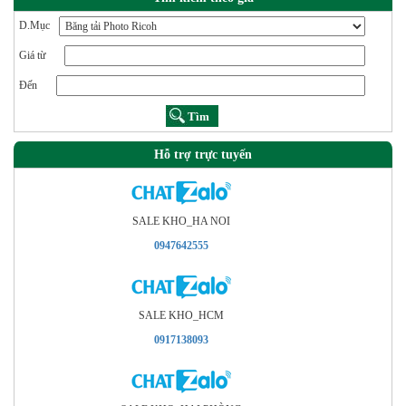
D.Mục
Giá từ
Đến
Hỗ trợ trực tuyến
SALE KHO_HA NOI
0947642555
SALE KHO_HCM
0917138093