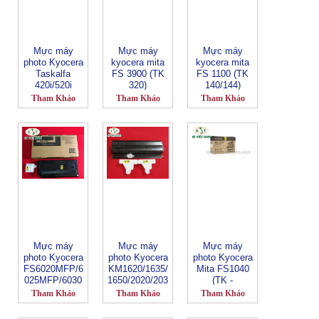
Mực máy
Mực máy
Mực máy
photo Kyocera
kyocera mita
kyocera mita
Taskalfa
FS 3900 (TK
FS 1100 (TK
420i/520i
320)
140/144)
(TK715/719)
Tham Khảo
Tham Khảo
Tham Khảo
Mực máy
Mực máy
Mực máy
photo Kyocera
photo Kyocera
photo Kyocera
FS6020MFP/6
KM1620/1635/
Mita FS1040
025MFP/6030
1650/2020/203
(TK -
MFP (TK 479)
5/2050.(TK
1113/1114)
Tham Khảo
Tham Khảo
Tham Khảo
410)