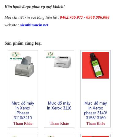
Hân hạnh được phục vụ quý khách!
Mọi chi tiết xin vui lòng liên hệ :
0462.766.977 - 0948.086.088
website :
sieuthimucin.net
Sản phẩm cùng loại
Mực đổ máy
Mực đổ máy
Mực đổ máy
in Xerox
in Xerox 3116
in Xerox
Phaser
phaser 3140/
3110/3210
3155/ 3160
CRU
Tham Khảo
Tham Khảo
Tham Khảo