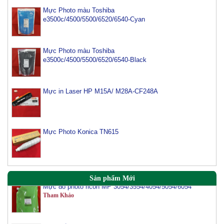
Mực Photo màu Toshiba
e3500c/4500/5500/6520/6540-Cyan
Mực Photo màu Toshiba
e3500c/4500/5500/6520/6540-Black
Mực in Laser HP M15A/ M28A-CF248A
Mực máy photo ricoh MP 2554/ 3054/ 3554/ 3054SP/
3554SP
Tham Khảo
Mực Photo Konica TN615
Mực Photocopy Ricoh 6210D
Tham Khảo
Mực đổ photo ricoh MP 3054/3554/4054/5054/6054
Sản phẩm Mới
Tham Khảo
Mực Đổ Màu Ricoh MPC 2003 | C3003 | C6003 |