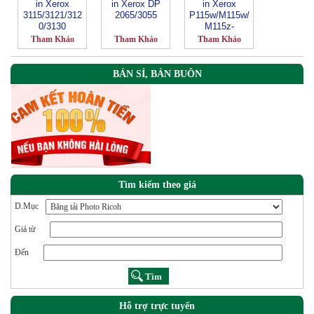
in Xerox
in Xerox DP
in Xerox
3115/3121/312
2065/3055
P115w/M115w/
0/3130
M115z-
CT202137
Tham Khảo
Tham Khảo
Tham Khảo
BÁN SỈ, BÁN BUÔN
Tìm kiếm theo giá
D.Mục
Giá từ
Đến
Hỗ trợ trực tuyến