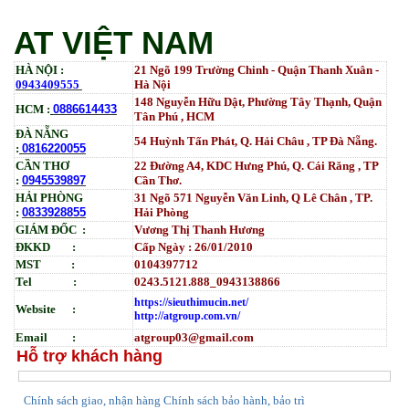
MFP M636_W1470A (10.5K)_ Có chip_HALLOYA
Tham Khảo
AT VIỆT NAM
HÀ NỘI :
21 Ngõ 199 Trường Chinh - Quận Thanh Xuân -
0943409555
Hà Nội
148 Nguyễn Hữu Dật, Phường Tây Thạnh, Quận
HCM :
0886614433
Tân Phú , HCM
ĐÀ NẴNG
54 Huỳnh Tấn Phát, Q. Hải Châu , TP Đà Nẵng.
:
0816220055
CẦN THƠ
22 Đường A4, KDC Hưng Phú, Q. Cái Răng , TP
:
0945539897
Cần Thơ.
HẢI PHÒNG
31
Ngõ
571 Nguyễn Văn Linh, Q Lê Chân , TP.
:
0833928855
Hải Phòng
GIÁM ĐỐC :
Vương Thị Thanh Hương
ĐKKD :
Cấp Ngày : 26/01/2010
MST :
0104397712
Tel :
0243.5121.888_0943138866
https://sieuthimucin.net/
Website :
http://atgroup.com.vn/
Email :
atgroup03@gmail.com
Hỗ trợ khách hàng
hính sách giao, nhận hàng
Chính sách bảo hành, bảo trì
C