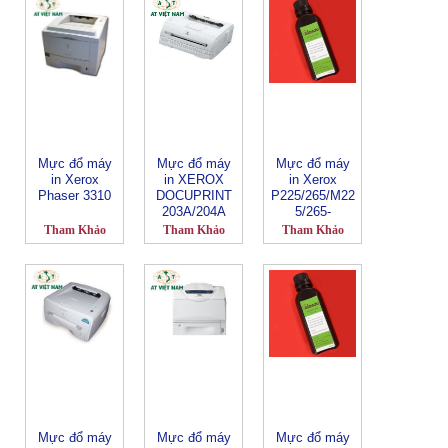
Mực đổ máy
Mực đổ máy
Mực đổ máy
in Xerox
in XEROX
in Xerox
Phaser 3310
DOCUPRINT
P225/265/M22
203A/204A
5/265-
CT202329
Tham Khảo
Tham Khảo
Tham Khảo
Mực đổ máy
Mực đổ máy
Mực đổ máy