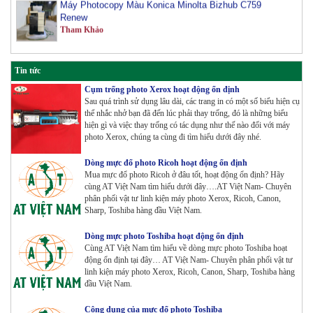
Renew
Tham Khảo
Máy Photocopy Konica Minolta Bizhub 450i Renew
Tham Khảo
Tin tức
Cụm trống photo Xerox hoạt động ổn định
Sau quá trình sử dụng lâu dài, các trang in có một số biểu hiện cụ
Máy Photocopy màu Toshiba E-Studio 3515AC Renew
thể nhắc nhở bạn đã đến lúc phải thay trống, đó là những biểu
Tham Khảo
hiện gì và việc thay trống có tác dụng như thế nào đối với máy
photo Xerox, chúng ta cùng đi tìm hiểu dưới đây nhé.
Máy Photocopy Konica Minolta Bizhub 360i Renew
Dòng mực đổ photo Ricoh hoạt động ổn định
Tham Khảo
Mua mực đổ photo Ricoh ở đâu tốt, hoạt động ổn định? Hãy
cùng AT Việt Nam tìm hiểu dưới đây….AT Việt Nam- Chuyên
phân phối vật tư linh kiện máy photo Xerox, Ricoh, Canon,
Sharp, Toshiba hàng đầu Việt Nam.
Máy Photocopy màu Toshiba E-Studio 4515AC Renew
Tham Khảo
Dòng mực photo Toshiba hoạt động ổn định
Cùng AT Việt Nam tìm hiểu về dòng mực photo Toshiba hoạt
động ổn định tại đây… AT Việt Nam- Chuyên phân phối vật tư
linh kiện máy photo Xerox, Ricoh, Canon, Sharp, Toshiba hàng
đầu Việt Nam.
Máy Photocopy màu Toshiba E-Studio 5015AC Renew
Tham Khảo
Công dụng của mực đổ photo Toshiba