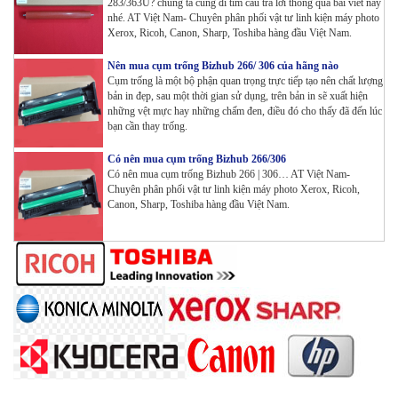
283/363U? chúng ta cùng đi tìm câu trả lời thông qua bài viết này
nhé. AT Việt Nam- Chuyên phân phối vật tư linh kiện máy photo
Xerox, Ricoh, Canon, Sharp, Toshiba hàng đầu Việt Nam.
Máy in Laser Đơn năng G&G GP4200DW in Đảo mặt ,
Wifi
Nên mua cụm trống Bizhub 266/ 306 của hãng nào
Tham Khảo
Cụm trống là một bộ phận quan trọng trực tiếp tạo nên chất lượng
bản in đẹp, sau một thời gian sử dụng, trên bản in sẽ xuất hiện
những vệt mực hay những chấm đen, điều đó cho thấy đã đến lúc
Máy in Laser Đơn năng G&G GP3300DW in Đảo mặt ,
bạn cần thay trống.
Wifi
Tham Khảo
Có nên mua cụm trống Bizhub 266/306
Có nên mua cụm trống Bizhub 266 | 306… AT Việt Nam-
Máy in Đa chức năng G&G GM3310DW in , scan ,
Chuyên phân phối vật tư linh kiện máy photo Xerox, Ricoh,
Copy , Wifi , Lan
Canon, Sharp, Toshiba hàng đầu Việt Nam.
Tham Khảo
Mực ống Ricoh MP 3554 _MP 2554 | 2555 | 3054 |
3554 | 3055 | 3555 | 4054 | 5054 | 6054 | 4055 | 5055 |
6055 | IM 2500 | IM 3000 | IM 3500 | IM 4000 | IM
5000 | IM 6000_ MP3554_700G_BIASDO
Tham Khảo
Mực in HP LaserJet Enterprise M610dn | M611dn |
M611x | M612dn | M612x | MFP M634 | MFP M635 |