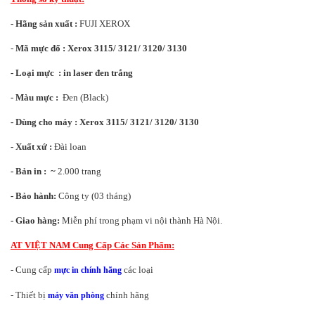
- Hãng sản xuất :
FUJI XEROX
-
Mã mực đổ
:
Xerox 3115/ 3121/ 3120/ 3130
- Loại mực
: in laser đen trắng
- Màu mực :
Đen (Black)
- Dùng cho máy :
Xerox 3115/ 3121/ 3120/ 3130
- Xuất xứ :
Đài loan
- Bản in : ~
2.000 trang
- Bảo hành:
Công ty (03 tháng)
- Giao hàng:
Miễn phí trong phạm vi nội thành Hà Nội.
AT VIỆT NAM Cung Cấp Các Sản Phẩm:
- Cung cấp
các loại
mực in chính hãng
- Thiết bị
chính hãng
máy văn phòng