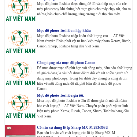
Mực đổ photo Toshiba được dùng để đổ vào hộp mực của các
máy photocopy khi chúng hết mực giúp cho máy chạy tốt, cho ra
những bản chụp chất lượng, tăng cường tuổi thọ cho máy
Máy Photocopy KONICA MINOLTA Bizhub 367 Renew
Tham Khảo
Mực đổ photo Toshiba nhập khẩu
Mực đổ photo Toshiba nhập khẩu chất lượng cao…. AT Việt
Nam chuyên Phân phối vật tư linh kiện máy photo Xerox, Ricoh,
Bộ Mực 4 màu Konica Minolta Bizhub C1085 | 6085 |
Canon, Sharp, Toshiba hàng đầu Việt Nam.
6110 | C1100 _Bộ 4 màu _ Trọng lượng 1645g ZIN
HÃNG_ USA
Tham Khảo
Công dụng của mực đổ photo Canon
Để mua được mực đổ phù hợp với dòng máy, đảm bảo chất lượng
Máy Photocopy Ricoh MP 7503 Renew
và giá cả đang là câu hỏi được đặt ra đối với rất nhiều người sử
Tham Khảo
dụng máy photocopy. Trong bài dưới đây chúng ta cùng đi tìm
hiểu về một dòng mực đổ rất phổ biến đó là mực đổ photo
Canon.
Mực đổ photo Toshiba giá tốt.
Mua mực đổ photo Toshiba ở đâu để được giá tốt mà vẫn đảm
Máy photocopy Ricoh IM 7000
bảo chất lượng?.... AT Việt Nam- Chuyên phân phối vật tư linh
Tham Khảo
kiện máy photo Xerox, Ricoh, Canon, Sharp, Toshiba hàng đầu
Việt Nam.
Máy in Laser Đơn năng G&G P2022W_in Wifi
Có nên sử dụng lô ép Sharp MX-M 283/363U
Tham Khảo
Bạn băn khoăn với chất lượng của lô ép Sharp MX-M