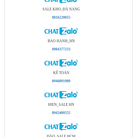
SALE KHO_ÐÀ NANG
0816220055
BAO HANH_HN
0904377233
KÊ TOÁN
0946091989
HIEN_SALE HN
0943409555
ÐÀO_SALE HCM