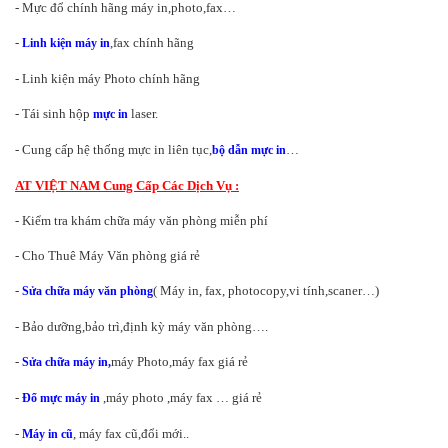
- Mực đổ chính hãng máy in,photo,fax…
-
,fax chính hãng
Linh kiện máy in
- Linh kiện máy Photo chính hãng
- Tái sinh hộp
laser.
mực in
- Cung cấp hệ thống mực in liên tục,
…
bộ dẫn mực in
AT VIỆT NAM Cung Cấp Các Dịch Vụ :
- Kiểm tra khám chữa máy văn phòng miễn phí
- Cho Thuê Máy Văn phòng giá rẻ
-
( Máy in, fax, photocopy,vi tính,scaner…)
Sửa chữa máy văn phòng
- Bảo dưỡng,bảo trì,định kỳ máy văn phòng….
-
máy Photo,máy fax giá rẻ
Sửa chữa máy in,
-
,máy photo ,máy fax … giá rẻ
Đổ mực máy in
-
, máy fax cũ,đổi mới..
Máy in cũ