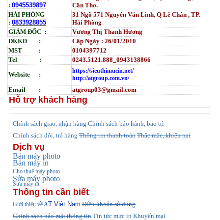
:
0945539897
Cần Thơ.
HẢI PHÒNG
31
Ngõ
571 Nguyễn Văn Linh, Q Lê Chân , TP.
:
0833928855
Hải Phòng
GIÁM ĐỐC :
Vương Thị Thanh Hương
ĐKKD :
Cấp Ngày : 26/01/2010
MST :
0104397712
Tel :
0243.5121.888_0943138866
https://sieuthimucin.net/
Website :
http://atgroup.com.vn/
Email :
atgroup03@gmail.com
Hỗ trợ khách hàng
hính sách giao, nhận hàng
Chính sách bảo hành, bảo trì
C
Chính sách đổi, trả hàng
Thông tin thanh toán
Thắc mắc, khiếu nại
Dịch vụ
Bán máy photo
Bán máy in
Cho thuê máy photo
Sửa máy photo
Sửa máy in
Thông tin cần biết
T Việt Nam
Điều khoản sử dụng
Giới thiệu v
ề A
Chính sách bảo mật thông tin
Tin tức
mực in Khuyến mại