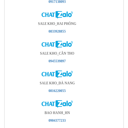
0917138093
SALE KHO_HAI PHÒNG
0833928855
SALE KHO_CÂN THO
0945539897
SALE KHO_ÐÀ NANG
0816220055
BAO HANH_HN
0904377233