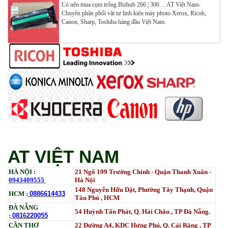
Copy , Wifi , Lan
Có nên mua cụm trống Bizhub 266 | 306… AT Việt Nam-
Tham Khảo
Chuyên phân phối vật tư linh kiện máy photo Xerox, Ricoh,
Canon, Sharp, Toshiba hàng đầu Việt Nam.
Mực ống Ricoh MP 3554 _MP 2554 | 2555 | 3054 |
3554 | 3055 | 3555 | 4054 | 5054 | 6054 | 4055 | 5055 |
6055 | IM 2500 | IM 3000 | IM 3500 | IM 4000 | IM
5000 | IM 6000_ MP3554_700G_BIASDO
Tham Khảo
Mực in HP LaserJet Enterprise M610dn | M611dn |
M611x | M612dn | M612x | MFP M634 | MFP M635 |
MFP M636_W1470A (10.5K)_ Có chip_HALLOYA
Tham Khảo
AT VIỆT NAM
HÀ NỘI :
21 Ngõ 199 Trường Chinh - Quận Thanh Xuân -
0943409555
Hà Nội
148 Nguyễn Hữu Dật, Phường Tây Thạnh, Quận
HCM :
0886614433
Tân Phú , HCM
ĐÀ NẴNG
54 Huỳnh Tấn Phát, Q. Hải Châu , TP Đà Nẵng.
:
0816220055
CẦN THƠ
22 Đường A4, KDC Hưng Phú, Q. Cái Răng , TP