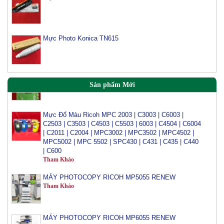
Tham Khảo
Mực Photocopy Ricoh 6210D
Tham Khảo
Mực Photo Konica TN615
Mực đổ photo ricoh MP 3054/3554/4054/5054/6054
Tham Khảo
Sản phẩm Mới
Mực Đổ Màu Ricoh MPC 2003 | C3003 | C6003 |
C2503 | C3503 | C4503 | C5503 | 6003 | C4504 | C6004
| C2011 | C2004 | MPC3002 | MPC3502 | MPC4502 |
MPC5002 | MPC 5502 | SPC430 | C431 | C435 | C440
| C600
Tham Khảo
MÁY PHOTOCOPY RICOH MP5055 RENEW
Tham Khảo
MÁY PHOTOCOPY RICOH MP6055 RENEW
Tham Khảo