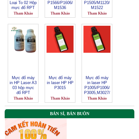
Loại To 02 Hộp
P1566/P1606/
P1505/M1120/
mực đổ RPT
M1536
M1522
Tham Khảo
Tham Khảo
Tham Khảo
Mực đổ máy
Mực đổ máy
Mực đổ máy
in HP Laser A3
in laser HP HP
in laser HP
03 hộp mực
P3015
P1005/P1006/
đổ RPT
P3005,M3027/
M3035
Tham Khảo
Tham Khảo
Tham Khảo
BÁN SỈ, BÁN BUÔN