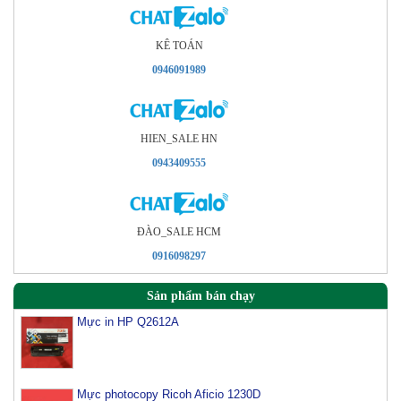
KÊ TOÁN
0946091989
HIEN_SALE HN
0943409555
ÐÀO_SALE HCM
0916098297
Sản phẩm bán chạy
Mực in HP Q2612A
Mực photocopy Ricoh Aficio 1230D