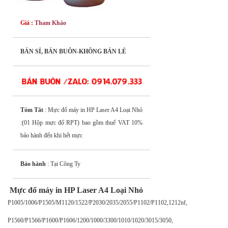
Giá :
Tham Khảo
BÁN SỈ, BÁN BUÔN-KHÔNG BÁN LẺ
Tóm Tắt
: Mực đổ máy in HP Laser A4 Loại Nhỏ
:(01 Hộp mực đổ RPT) bao gồm thuế VAT 10%
bảo hành đến khi hết mực
Bảo hành
: Tại Công Ty
Mực đổ máy in HP Laser A4 Loại Nhỏ
P1005/1006/P1505/M1120/1522/P2030/2035/2055/P1102/P1102,1212nf,
P1560/P1566/P1600/P1606/1200/1000/3300/1010/1020/3015/3050,