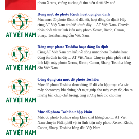
Máy Photocopy Konica Minolta Bizhub 360i Renew
photo Xerox, chúng ta cùng đi tìm hiểu dưới đây nhé.
Tham Khảo
Dòng mực đổ photo Ricoh hoạt động ổn định
Mua mực đổ photo Ricoh ở đâu tốt, hoạt động ổn định? Hãy
cùng AT Việt Nam tìm hiểu dưới đây….AT Việt Nam- Chuyên
Máy Photocopy màu Toshiba E-Studio 4515AC Renew
phân phối vật tư linh kiện máy photo Xerox, Ricoh, Canon,
Tham Khảo
Sharp, Toshiba hàng đầu Việt Nam.
Dòng mực photo Toshiba hoạt động ổn định
Cùng AT Việt Nam tìm hiểu về dòng mực photo Toshiba hoạt
động ổn định tại đây… AT Việt Nam- Chuyên phân phối vật tư
Máy Photocopy màu Toshiba E-Studio 5015AC Renew
linh kiện máy photo Xerox, Ricoh, Canon, Sharp, Toshiba hàng
Tham Khảo
đầu Việt Nam.
Công dụng của mực đổ photo Toshiba
Mực đổ photo Toshiba được dùng để đổ vào hộp mực của các
Máy Photocopy KONICA MINOLTA Bizhub 367 Renew
máy photocopy khi chúng hết mực giúp cho máy chạy tốt, cho ra
Tham Khảo
những bản chụp chất lượng, tăng cường tuổi thọ cho máy
Mực đổ photo Toshiba nhập khẩu
Bộ Mực 4 màu Konica Minolta Bizhub C1085 | 6085 |
Mực đổ photo Toshiba nhập khẩu chất lượng cao…. AT Việt
6110 | C1100 _Bộ 4 màu _ Trọng lượng 1645g ZIN
Nam chuyên Phân phối vật tư linh kiện máy photo Xerox, Ricoh,
HÃNG_ USA
Canon, Sharp, Toshiba hàng đầu Việt Nam.
Tham Khảo