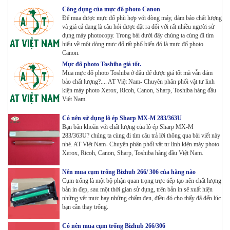
Máy Photocopy Ricoh MP 7503 Renew
Công dụng của mực đổ photo Canon
Tham Khảo
Để mua được mực đổ phù hợp với dòng máy, đảm bảo chất lượng
và giá cả đang là câu hỏi được đặt ra đối với rất nhiều người sử
dụng máy photocopy. Trong bài dưới đây chúng ta cùng đi tìm
hiểu về một dòng mực đổ rất phổ biến đó là mực đổ photo
Canon.
Máy photocopy Ricoh IM 7000
Mực đổ photo Toshiba giá tốt.
Tham Khảo
Mua mực đổ photo Toshiba ở đâu để được giá tốt mà vẫn đảm
bảo chất lượng?.... AT Việt Nam- Chuyên phân phối vật tư linh
kiện máy photo Xerox, Ricoh, Canon, Sharp, Toshiba hàng đầu
Việt Nam.
Máy in Laser Đơn năng G&G P2022W_in Wifi
Tham Khảo
Có nên sử dụng lô ép Sharp MX-M 283/363U
Bạn băn khoăn với chất lượng của lô ép Sharp MX-M
283/363U? chúng ta cùng đi tìm câu trả lời thông qua bài viết này
Máy in Laser Đơn năng G&G GP4200DW in Đảo mặt ,
nhé. AT Việt Nam- Chuyên phân phối vật tư linh kiện máy photo
Wifi
Xerox, Ricoh, Canon, Sharp, Toshiba hàng đầu Việt Nam.
Tham Khảo
Nên mua cụm trống Bizhub 266/ 306 của hãng nào
Cụm trống là một bộ phận quan trọng trực tiếp tạo nên chất lượng
Máy in Laser Đơn năng G&G GP3300DW in Đảo mặt ,
bản in đẹp, sau một thời gian sử dụng, trên bản in sẽ xuất hiện
Wifi
những vệt mực hay những chấm đen, điều đó cho thấy đã đến lúc
Tham Khảo
bạn cần thay trống.
Máy in Đa chức năng G&G GM3310DW in , scan ,
Có nên mua cụm trống Bizhub 266/306