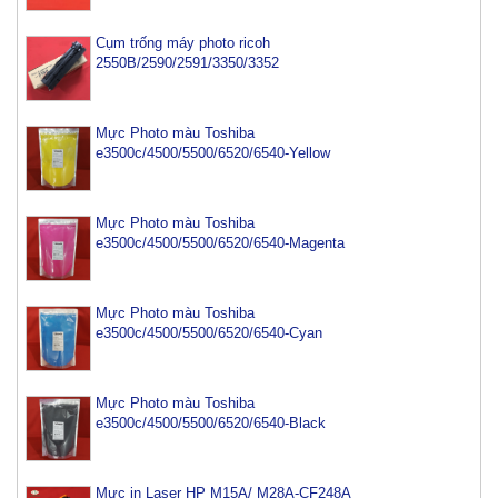
Cụm trống máy photo ricoh
2550B/2590/2591/3350/3352
Mực Photo màu Toshiba
e3500c/4500/5500/6520/6540-Yellow
Mực Photo màu Toshiba
e3500c/4500/5500/6520/6540-Magenta
Mực Photo màu Toshiba
e3500c/4500/5500/6520/6540-Cyan
Mực Photo màu Toshiba
e3500c/4500/5500/6520/6540-Black
Mực máy photo ricoh MP 2554/ 3054/ 3554/ 3054SP/
3554SP
Mực in Laser HP M15A/ M28A-CF248A