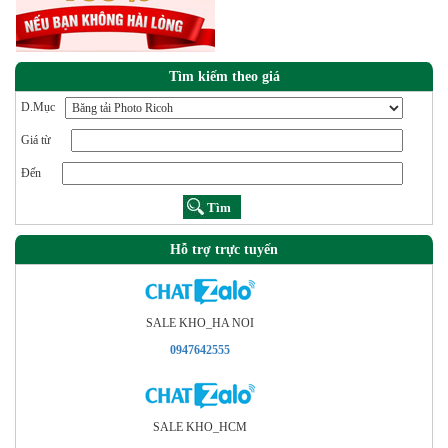
Tìm kiếm theo giá
D.Mục
Giá từ
Đến
Hỗ trợ trực tuyến
SALE KHO_HA NOI
0947642555
SALE KHO_HCM