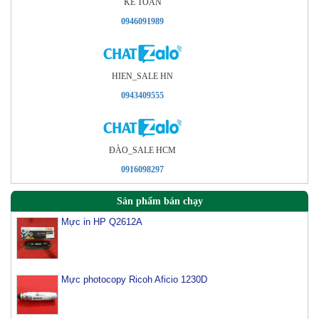
KÊ TOÁN
0946091989
HIEN_SALE HN
0943409555
ÐÀO_SALE HCM
0916098297
Sản phẩm bán chạy
Mực in HP Q2612A
Mực photocopy Ricoh Aficio 1230D