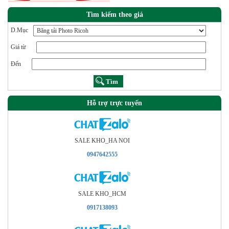
Tìm kiếm theo giá
D.Mục
Giá từ
Đến
Hỗ trợ trực tuyến
SALE KHO_HA NOI
0947642555
SALE KHO_HCM
0917138093