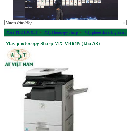
MÁY PHOTOCOPY
»
Máy Photocopy Sharp
»
Máy photo đen trắng Sharp
Máy photocopy Sharp MX-M464N (khổ A3)