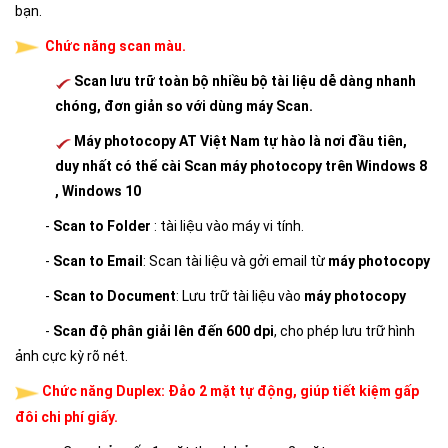
bạn.
Chức năng scan màu.
Scan lưu trữ toàn bộ nhiều bộ tài liệu dễ dàng nhanh
chóng, đơn giản so với dùng máy Scan.
Máy photocopy AT Việt Nam tự hào là nơi đầu tiên,
duy nhất có thể cài Scan máy photocopy trên Windows 8
, Windows 10
-
Scan to Folder
: tài liệu vào máy vi tính.
-
Scan to Email
: Scan tài liệu và gởi email từ
máy photocopy
-
Scan to Document
: Lưu trữ tài liệu vào
máy photocopy
-
Scan độ phân giải lên đến 600 dpi
, cho phép lưu trữ hình
ảnh cực kỳ rõ nét.
Chức năng Duplex: Đảo 2 mặt tự động, giúp tiết kiệm gấp
đôi chi phí giấy.