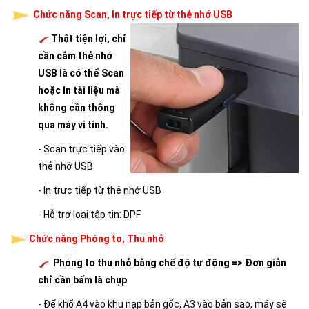
Chức năng Scan, In trực tiếp từ thẻ nhớ USB
Thật tiện lợi, chỉ
cần cắm thẻ nhớ
USB là có thể Scan
hoặc In tài liệu mà
không cần thông
qua máy vi tính.
- Scan trực tiếp vào
thẻ nhớ USB
- In trực tiếp từ thẻ nhớ USB
- Hỗ trợ loại tập tin: DPF
Chức năng Phóng to, Thu nhỏ
Phóng to thu nhỏ bằng chế độ tự động =>
Đơn giản
chỉ cần bấm là chụp
- Để khổ A4 vào khu nạp bản gốc, A3 vào bản sao, máy sẽ