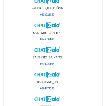
SALE KHO_HAI PHÒNG
0833928855
SALE KHO_CÂN THO
0945539897
SALE KHO_ÐÀ NANG
0816220055
BAO HANH_HN
0904377233