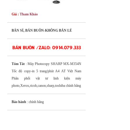
Giá :
Tham Khảo
BÁN SỈ, BÁN BUÔN-KHÔNG BÁN LẺ
Tóm Tắt
: Máy Photocopy SHARP MX-M354N
Tốc độ copy-in 5 trang/phút A4 AT Việt Nam
Phân phối vật tư linh kiện máy
photo,Xerox,ricoh,canon,sharp,toshiba chính hãng
Bảo hành
: chính hãng