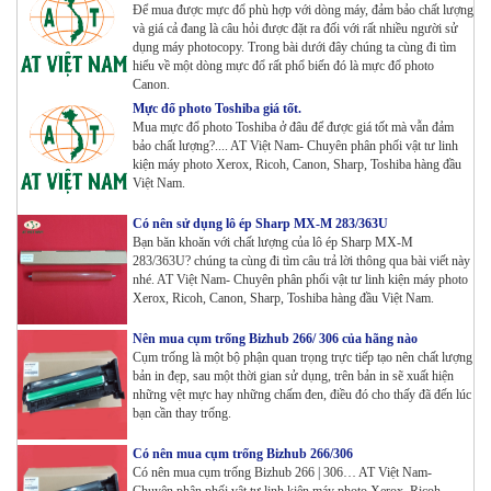
Để mua được mực đổ phù hợp với dòng máy, đảm bảo chất lượng
và giá cả đang là câu hỏi được đặt ra đối với rất nhiều người sử
dụng máy photocopy. Trong bài dưới đây chúng ta cùng đi tìm
Máy photocopy Ricoh IM 7000
hiểu về một dòng mực đổ rất phổ biến đó là mực đổ photo
Tham Khảo
Canon.
Mực đổ photo Toshiba giá tốt.
Mua mực đổ photo Toshiba ở đâu để được giá tốt mà vẫn đảm
Máy in Laser Đơn năng G&G P2022W_in Wifi
bảo chất lượng?.... AT Việt Nam- Chuyên phân phối vật tư linh
kiện máy photo Xerox, Ricoh, Canon, Sharp, Toshiba hàng đầu
Tham Khảo
Việt Nam.
Có nên sử dụng lô ép Sharp MX-M 283/363U
Máy in Laser Đơn năng G&G GP4200DW in Đảo mặt ,
Bạn băn khoăn với chất lượng của lô ép Sharp MX-M
Wifi
283/363U? chúng ta cùng đi tìm câu trả lời thông qua bài viết này
Tham Khảo
nhé. AT Việt Nam- Chuyên phân phối vật tư linh kiện máy photo
Xerox, Ricoh, Canon, Sharp, Toshiba hàng đầu Việt Nam.
Máy in Laser Đơn năng G&G GP3300DW in Đảo mặt ,
Nên mua cụm trống Bizhub 266/ 306 của hãng nào
Wifi
Cụm trống là một bộ phận quan trọng trực tiếp tạo nên chất lượng
Tham Khảo
bản in đẹp, sau một thời gian sử dụng, trên bản in sẽ xuất hiện
những vệt mực hay những chấm đen, điều đó cho thấy đã đến lúc
Máy in Đa chức năng G&G GM3310DW in , scan ,
bạn cần thay trống.
Copy , Wifi , Lan
Tham Khảo
Có nên mua cụm trống Bizhub 266/306
Có nên mua cụm trống Bizhub 266 | 306… AT Việt Nam-