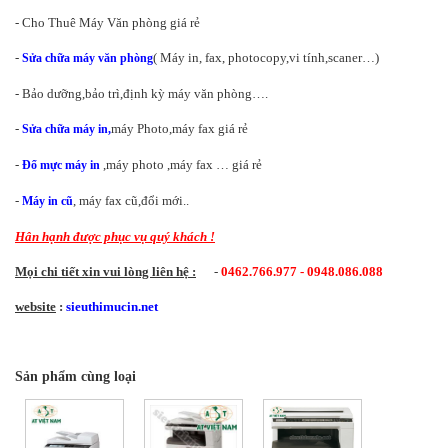
- Cho Thuê Máy Văn phòng giá rẻ
-
( Máy in, fax, photocopy,vi tính,scaner…)
Sửa chữa máy văn phòng
- Bảo dưỡng,bảo trì,định kỳ máy văn phòng….
-
máy Photo,máy fax giá rẻ
Sửa chữa máy in,
-
,máy photo ,máy fax … giá rẻ
Đổ mực máy in
-
, máy fax cũ,đổi mới..
Máy in cũ
Hân hạnh được phục vụ quý khách !
Mọi chi tiết xin vui lòng liên hệ :
-
0462.766.977 - 0948.086.088
website
:
sieuthimucin.net
Sản phẩm cùng loại