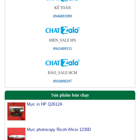
KÊ TOÁN
0946091989
HIEN_SALE HN
0943409555
ÐÀO_SALE HCM
0916098297
Sản phẩm bán chạy
Mực in HP Q2612A
Mực photocopy Ricoh Aficio 1230D