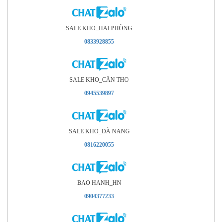
SALE KHO_HAI PHÒNG
0833928855
SALE KHO_CÂN THO
0945539897
SALE KHO_ÐÀ NANG
0816220055
BAO HANH_HN
0904377233