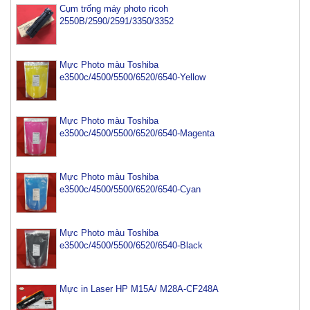
Cụm trống máy photo ricoh
2550B/2590/2591/3350/3352
Mực Photo màu Toshiba
e3500c/4500/5500/6520/6540-Yellow
Mực Photo màu Toshiba
e3500c/4500/5500/6520/6540-Magenta
Mực Photo màu Toshiba
e3500c/4500/5500/6520/6540-Cyan
Mực Photo màu Toshiba
e3500c/4500/5500/6520/6540-Black
Mực máy photo ricoh MP 2554/ 3054/ 3554/ 3054SP/
3554SP
Tham Khảo
Mực in Laser HP M15A/ M28A-CF248A
Mực Photocopy Ricoh 6210D