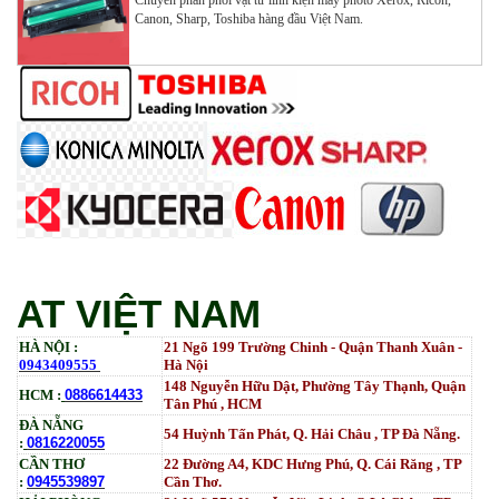
Chuyên phân phối vật tư linh kiện máy photo Xerox, Ricoh,
Canon, Sharp, Toshiba hàng đầu Việt Nam.
Mực ống Ricoh MP 3554 _MP 2554 | 2555 | 3054 |
3554 | 3055 | 3555 | 4054 | 5054 | 6054 | 4055 | 5055 |
6055 | IM 2500 | IM 3000 | IM 3500 | IM 4000 | IM
5000 | IM 6000_ MP3554_700G_BIASDO
Tham Khảo
Mực in HP LaserJet Enterprise M610dn | M611dn |
M611x | M612dn | M612x | MFP M634 | MFP M635 |
MFP M636_W1470A (10.5K)_ Có chip_HALLOYA
Tham Khảo
AT VIỆT NAM
HÀ NỘI :
21 Ngõ 199 Trường Chinh - Quận Thanh Xuân -
0943409555
Hà Nội
148 Nguyễn Hữu Dật, Phường Tây Thạnh, Quận
HCM :
0886614433
Tân Phú , HCM
ĐÀ NẴNG
54 Huỳnh Tấn Phát, Q. Hải Châu , TP Đà Nẵng.
:
0816220055
CẦN THƠ
22 Đường A4, KDC Hưng Phú, Q. Cái Răng , TP
:
0945539897
Cần Thơ.