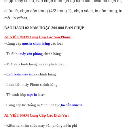
chụp xoay chiều, sao chụp theo tọa độ định sẵn, chia bộ điện tử,
chừa lề, chụp dồn trang (4/2 trong 1), chụp sách, in dồn trang, in
mờ, in offset,
BẢO HÀNH 02 NĂM HOẶC 200.000 BẢN CHỤP
AT VIỆT NAM Cung Cấp Các Sản Phẩm:
- Cung cấp
các loại
mực in chính hãng
- Thiết bị
chính hãng
máy văn phòng
- Mực đổ chính hãng máy in,photo,fax…
-
,fax chính hãng
Linh kiện máy in
- Linh kiện máy Photo chính hãng
- Tái sinh hộp
laser.
mực in
- Cung cấp hệ thống mực in liên tục,
…
bộ dẫn mực in
AT VIỆT NAM Cung Cấp Các Dịch Vụ :
- Kiểm tra khám chữa máy văn phòng miễn phí