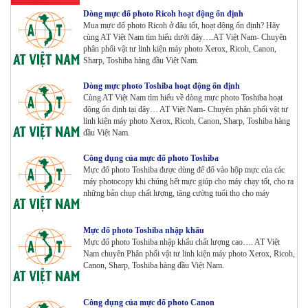
Dòng mực đổ photo Ricoh hoạt động ổn định
Máy Photocopy màu Toshiba E-Studio 4515AC Renew
Mua mực đổ photo Ricoh ở đâu tốt, hoạt động ổn định? Hãy
Tham Khảo
cùng AT Việt Nam tìm hiểu dưới đây….AT Việt Nam- Chuyên
phân phối vật tư linh kiện máy photo Xerox, Ricoh, Canon,
Sharp, Toshiba hàng đầu Việt Nam.
Dòng mực photo Toshiba hoạt động ổn định
Máy Photocopy màu Toshiba E-Studio 5015AC Renew
Cùng AT Việt Nam tìm hiểu về dòng mực photo Toshiba hoạt
Tham Khảo
động ổn định tại đây… AT Việt Nam- Chuyên phân phối vật tư
linh kiện máy photo Xerox, Ricoh, Canon, Sharp, Toshiba hàng
đầu Việt Nam.
Máy Photocopy KONICA MINOLTA Bizhub 367 Renew
Công dụng của mực đổ photo Toshiba
Tham Khảo
Mực đổ photo Toshiba được dùng để đổ vào hộp mực của các
máy photocopy khi chúng hết mực giúp cho máy chạy tốt, cho ra
những bản chụp chất lượng, tăng cường tuổi thọ cho máy
Bộ Mực 4 màu Konica Minolta Bizhub C1085 | 6085 |
6110 | C1100 _Bộ 4 màu _ Trọng lượng 1645g ZIN
Mực đổ photo Toshiba nhập khẩu
HÃNG_ USA
Mực đổ photo Toshiba nhập khẩu chất lượng cao…. AT Việt
Tham Khảo
Nam chuyên Phân phối vật tư linh kiện máy photo Xerox, Ricoh,
Canon, Sharp, Toshiba hàng đầu Việt Nam.
Máy Photocopy Ricoh MP 7503 Renew
Tham Khảo
Công dụng của mực đổ photo Canon