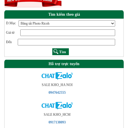
Tìm kiếm theo giá
D.Mục
Giá từ
Đến
Hỗ trợ trực tuyến
SALE KHO_HA NOI
0947642555
SALE KHO_HCM
0917138093