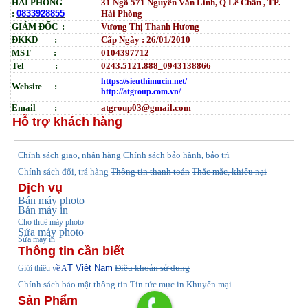
HẢI PHÒNG
31
Ngõ
571 Nguyễn Văn Linh, Q Lê Chân , TP.
:
0833928855
Hải Phòng
GIÁM ĐỐC :
Vương Thị Thanh Hương
ĐKKD :
Cấp Ngày : 26/01/2010
MST :
0104397712
Tel :
0243.5121.888_0943138866
https://sieuthimucin.net/
Website :
http://atgroup.com.vn/
Email :
atgroup03@gmail.com
Hỗ trợ khách hàng
hính sách giao, nhận hàng
Chính sách bảo hành, bảo trì
C
Chính sách đổi, trả hàng
Thông tin thanh toán
Thắc mắc, khiếu nại
Dịch vụ
Bán máy photo
Bán máy in
Cho thuê máy photo
Sửa máy photo
Sửa máy in
Thông tin cần biết
T Việt Nam
Điều khoản sử dụng
Giới thiệu v
ề A
Chính sách bảo mật thông tin
Tin tức
mực in Khuyến mại
Sản Phẩm