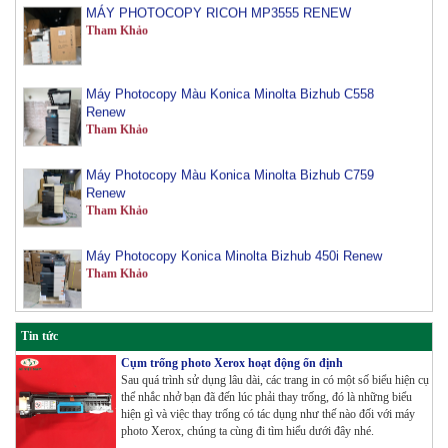
Tham Khảo
Máy Photocopy Màu Konica Minolta Bizhub C558
Renew
Tham Khảo
Máy Photocopy Màu Konica Minolta Bizhub C759
Renew
Tham Khảo
Máy Photocopy Konica Minolta Bizhub 450i Renew
Tham Khảo
Máy Photocopy màu Toshiba E-Studio 3515AC Renew
Tham Khảo
Tin tức
Cụm trống photo Xerox hoạt động ổn định
Sau quá trình sử dụng lâu dài, các trang in có một số biểu hiện cụ
Máy Photocopy Konica Minolta Bizhub 360i Renew
thể nhắc nhở bạn đã đến lúc phải thay trống, đó là những biểu
Tham Khảo
hiện gì và việc thay trống có tác dụng như thế nào đối với máy
photo Xerox, chúng ta cùng đi tìm hiểu dưới đây nhé.