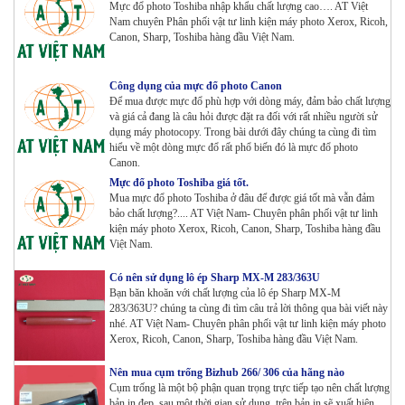
Mực đổ photo Toshiba nhập khẩu chất lượng cao…. AT Việt
HÃNG_ USA
Nam chuyên Phân phối vật tư linh kiện máy photo Xerox, Ricoh,
Tham Khảo
Canon, Sharp, Toshiba hàng đầu Việt Nam.
Máy Photocopy Ricoh MP 7503 Renew
Tham Khảo
Công dụng của mực đổ photo Canon
Để mua được mực đổ phù hợp với dòng máy, đảm bảo chất lượng
và giá cả đang là câu hỏi được đặt ra đối với rất nhiều người sử
dụng máy photocopy. Trong bài dưới đây chúng ta cùng đi tìm
hiểu về một dòng mực đổ rất phổ biến đó là mực đổ photo
Máy photocopy Ricoh IM 7000
Canon.
Tham Khảo
Mực đổ photo Toshiba giá tốt.
Mua mực đổ photo Toshiba ở đâu để được giá tốt mà vẫn đảm
bảo chất lượng?.... AT Việt Nam- Chuyên phân phối vật tư linh
Máy in Laser Đơn năng G&G P2022W_in Wifi
kiện máy photo Xerox, Ricoh, Canon, Sharp, Toshiba hàng đầu
Việt Nam.
Tham Khảo
Có nên sử dụng lô ép Sharp MX-M 283/363U
Bạn băn khoăn với chất lượng của lô ép Sharp MX-M
Máy in Laser Đơn năng G&G GP4200DW in Đảo mặt ,
283/363U? chúng ta cùng đi tìm câu trả lời thông qua bài viết này
Wifi
nhé. AT Việt Nam- Chuyên phân phối vật tư linh kiện máy photo
Tham Khảo
Xerox, Ricoh, Canon, Sharp, Toshiba hàng đầu Việt Nam.
Nên mua cụm trống Bizhub 266/ 306 của hãng nào
Máy in Laser Đơn năng G&G GP3300DW in Đảo mặt ,
Cụm trống là một bộ phận quan trọng trực tiếp tạo nên chất lượng
Wifi
bản in đẹp, sau một thời gian sử dụng, trên bản in sẽ xuất hiện