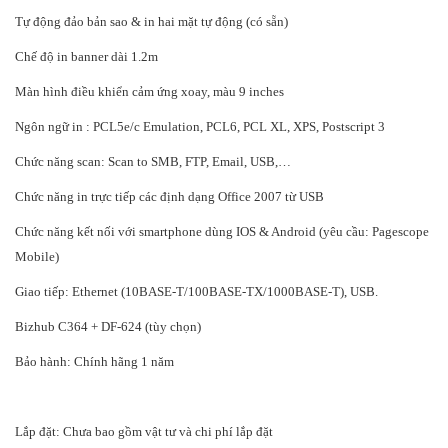
Tự động đảo bản sao & in hai mặt tự động (có sẵn)
Chế độ in banner dài 1.2m
Màn hình điều khiển cảm ứng xoay, màu 9 inches
Ngôn ngữ in : PCL5e/c Emulation, PCL6, PCL XL, XPS, Postscript 3
Chức năng scan: Scan to SMB, FTP, Email, USB,…
Chức năng in trực tiếp các định dạng Office 2007 từ USB
Chức năng kết nối với smartphone dùng IOS & Android (yêu cầu: Pagescope
Mobile)
Giao tiếp: Ethernet (10BASE-T/100BASE-TX/1000BASE-T), USB.
Bizhub C364 + DF-624 (tùy chọn)
Bảo hành: Chính hãng 1 năm
Lắp đặt: Chưa bao gồm vật tư và chi phí lắp đặt