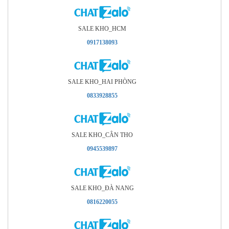
SALE KHO_HCM
0917138093
SALE KHO_HAI PHÒNG
0833928855
SALE KHO_CÂN THO
0945539897
SALE KHO_ÐÀ NANG
0816220055