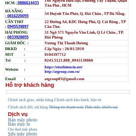
148 Nguyễn Hữu Dật, Phường Tây Thạnh, Quận
HCM :
0886614433
Tân Phú , HCM
ĐÀ NẴNG
54 Huỳnh Tấn Phát, Q. Hải Châu , TP Đà Nẵng.
:
0816220055
CẦN THƠ
22 Đường A4, KDC Hưng Phú, Q. Cái Răng , TP
:
0945539897
Cần Thơ.
HẢI PHÒNG
31
Ngõ
571 Nguyễn Văn Linh, Q Lê Chân , TP.
:
0833928855
Hải Phòng
GIÁM ĐỐC :
Vương Thị Thanh Hương
ĐKKD :
Cấp Ngày : 26/01/2010
MST :
0104397712
Tel :
0243.5121.888_0943138866
https://sieuthimucin.net/
Website :
http://atgroup.com.vn/
Email :
atgroup03@gmail.com
Hỗ trợ khách hàng
hính sách giao, nhận hàng
Chính sách bảo hành, bảo trì
C
Chính sách đổi, trả hàng
Thông tin thanh toán
Thắc mắc, khiếu nại
Dịch vụ
Bán máy photo
Bán máy in
Cho thuê máy photo
Sửa máy photo