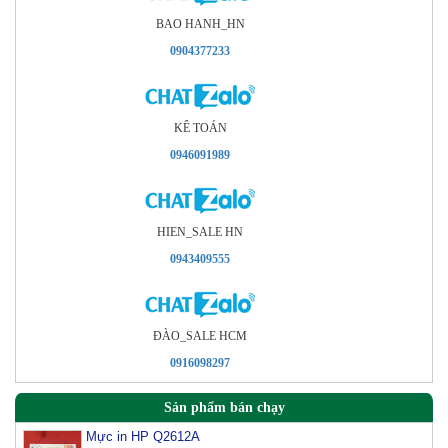
BAO HANH_HN
0904377233
KÊ TOÁN
0946091989
HIEN_SALE HN
0943409555
ÐÀO_SALE HCM
0916098297
Sản phẩm bán chạy
Mực in HP Q2612A