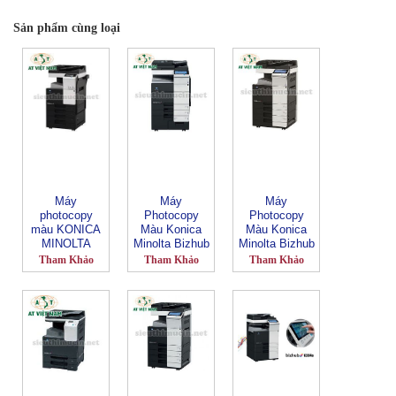
Sản phẩm cùng loại
Máy
Máy
Máy
photocopy
Photocopy
Photocopy
màu KONICA
Màu Konica
Màu Konica
MINOLTA
Minolta Bizhub
Minolta Bizhub
Bizhub-C227
C654e
C364e
Tham Khảo
Tham Khảo
Tham Khảo