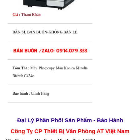
Giá :
Tham Khảo
BÁN SỈ, BÁN BUÔN-KHÔNG BÁN LẺ
Tóm Tắt
: Máy Photocopy Màu Konica Minolta
Bizhub C454e
Bảo hành
: Chính Hãng
Đại Lý Phân Phối
S
ản Phẩ
m
- Bảo Hành
Công Ty CP Thiết Bị Văn Phòng AT Việt Nam