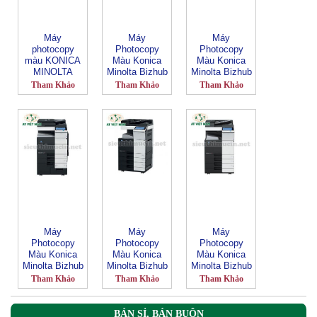
Máy
Máy
Máy
photocopy
Photocopy
Photocopy
màu KONICA
Màu Konica
Màu Konica
MINOLTA
Minolta Bizhub
Minolta Bizhub
Bizhub-C221
C554e
C284e
Tham Khảo
Tham Khảo
Tham Khảo
Máy
Máy
Máy
Photocopy
Photocopy
Photocopy
Màu Konica
Màu Konica
Màu Konica
Minolta Bizhub
Minolta Bizhub
Minolta Bizhub
C754e
C454e
C224e
Tham Khảo
Tham Khảo
Tham Khảo
BÁN SỈ, BÁN BUÔN