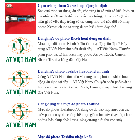
Tham Khảo
Cụm trống photo Xerox hoạt động ổn định
Sau quá trình sử dụng lâu dài, các trang in có một số biểu hiện cụ
thể nhắc nhở bạn đã đến lúc phải thay trống, đó là những biểu
Máy Photocopy Konica Minolta Bizhub 360i Renew
hiện gì và việc thay trống có tác dụng như thế nào đối với máy
Tham Khảo
photo Xerox, chúng ta cùng đi tìm hiểu dưới đây nhé.
Dòng mực đổ photo Ricoh hoạt động ổn định
Mua mực đổ photo Ricoh ở đâu tốt, hoạt động ổn định? Hãy
Máy Photocopy màu Toshiba E-Studio 4515AC Renew
cùng AT Việt Nam tìm hiểu dưới đây….AT Việt Nam- Chuyên
Tham Khảo
phân phối vật tư linh kiện máy photo Xerox, Ricoh, Canon,
Sharp, Toshiba hàng đầu Việt Nam.
Dòng mực photo Toshiba hoạt động ổn định
Cùng AT Việt Nam tìm hiểu về dòng mực photo Toshiba hoạt
Máy Photocopy màu Toshiba E-Studio 5015AC Renew
động ổn định tại đây… AT Việt Nam- Chuyên phân phối vật tư
Tham Khảo
linh kiện máy photo Xerox, Ricoh, Canon, Sharp, Toshiba hàng
đầu Việt Nam.
Công dụng của mực đổ photo Toshiba
Máy Photocopy KONICA MINOLTA Bizhub 367 Renew
Mực đổ photo Toshiba được dùng để đổ vào hộp mực của các
Tham Khảo
máy photocopy khi chúng hết mực giúp cho máy chạy tốt, cho ra
những bản chụp chất lượng, tăng cường tuổi thọ cho máy
Bộ Mực 4 màu Konica Minolta Bizhub C1085 | 6085 |
Mực đổ photo Toshiba nhập khẩu
6110 | C1100 _Bộ 4 màu _ Trọng lượng 1645g ZIN