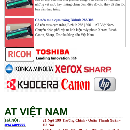
Tham Khảo
những vệt mực hay những chấm đen, điều đó cho thấy đã đến lúc
bạn cần thay trống.
Máy in Đa chức năng G&G GM3310DW in , scan ,
Copy , Wifi , Lan
Có nên mua cụm trống Bizhub 266/306
Tham Khảo
Có nên mua cụm trống Bizhub 266 | 306… AT Việt Nam-
Chuyên phân phối vật tư linh kiện máy photo Xerox, Ricoh,
Canon, Sharp, Toshiba hàng đầu Việt Nam.
Mực ống Ricoh MP 3554 _MP 2554 | 2555 | 3054 |
3554 | 3055 | 3555 | 4054 | 5054 | 6054 | 4055 | 5055 |
6055 | IM 2500 | IM 3000 | IM 3500 | IM 4000 | IM
5000 | IM 6000_ MP3554_700G_BIASDO
Tham Khảo
Mực in HP LaserJet Enterprise M610dn | M611dn |
M611x | M612dn | M612x | MFP M634 | MFP M635 |
MFP M636_W1470A (10.5K)_ Có chip_HALLOYA
Tham Khảo
AT VIỆT NAM
HÀ NỘI :
21 Ngõ 199 Trường Chinh - Quận Thanh Xuân -
0943409555
Hà Nội