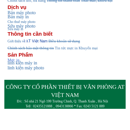
Chính sách đổi, trả hàng
Thông tin thanh toán
Thắc mắc, khiếu nại
Dịch vụ
Bán máy photo
Bán máy in
Cho thuê máy photo
Sửa máy photo
Sửa máy in
Thông tin cần biết
T Việt Nam
Điều khoản sử dụng
Giới thiệu v
ề A
Chính sách bảo mật thông tin
Tin tức
mực in Khuyến mại
Sản Phẩm
Mực in
linh kiện máy in
linh kiện máy photo
CÔNG TY CỔ PHẦN THIẾT BỊ VĂN PHÒNG AT
VIỆT NAM
Đ/c : Số nhà 21 Ngõ 199 Trường Chinh, Q. Thanh Xuân , Hà Nội
Tell : 02435121888 _ 0943138866 * Fax: 0243 5121 889