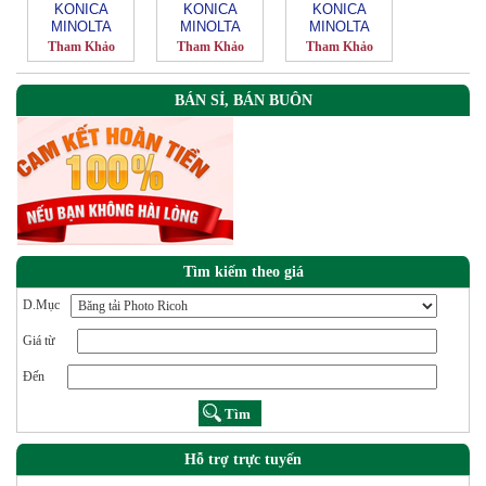
KONICA
KONICA
KONICA
MINOLTA
MINOLTA
MINOLTA
BIZHUB 554e
Bizhub-363
Bizhub-195
Tham Khảo
Tham Khảo
Tham Khảo
BÁN SỈ, BÁN BUÔN
Tìm kiếm theo giá
D.Mục
Giá từ
Đến
Hỗ trợ trực tuyến