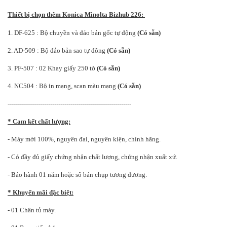
Thiết bị chọn thêm Konica Minolta Bizhub 226:
1. DF-625 : Bộ chuyền và đảo bản gốc tự động
(Có sẵn)
2. AD-509 : Bộ đảo bản sao tự đông
(Có sẵn)
3. PF-507 : 02 Khay giấy 250 tờ
(Có sẵn)
4. NC504 : Bộ in mạng, scan màu mạng
(Có sẵn)
-------------------------------------------------------------
* Cam kết chất lượng:
- Máy mới 100%, nguyên đai, nguyên kiện, chính hãng.
- Có đầy đủ giấy chứng nhận chất lượng, chứng nhận xuất xứ.
- Bảo hành 01 năm hoặc số bản chụp tương đương.
* Khuyến mãi đặc biệt:
- 01 Chân tủ máy.