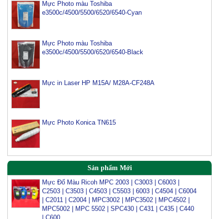
Mực Photo màu Toshiba
e3500c/4500/5500/6520/6540-Cyan
Mực Photo màu Toshiba
Mực máy photo ricoh MP 2554/ 3054/ 3554/ 3054SP/
e3500c/4500/5500/6520/6540-Black
3554SP
Tham Khảo
Mực in Laser HP M15A/ M28A-CF248A
Mực Photocopy Ricoh 6210D
Tham Khảo
Mực Photo Konica TN615
Mực đổ photo ricoh MP 3054/3554/4054/5054/6054
Tham Khảo
Sản phẩm Mới
Mực Đổ Màu Ricoh MPC 2003 | C3003 | C6003 |
C2503 | C3503 | C4503 | C5503 | 6003 | C4504 | C6004
| C2011 | C2004 | MPC3002 | MPC3502 | MPC4502 |
MPC5002 | MPC 5502 | SPC430 | C431 | C435 | C440
| C600
Tham Khảo