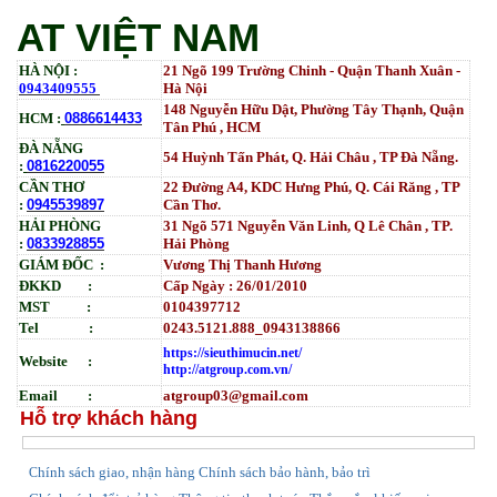
AT VIỆT NAM
HÀ NỘI :
21 Ngõ 199 Trường Chinh - Quận Thanh Xuân -
0943409555
Hà Nội
148 Nguyễn Hữu Dật, Phường Tây Thạnh, Quận
HCM :
0886614433
Tân Phú , HCM
ĐÀ NẴNG
54 Huỳnh Tấn Phát, Q. Hải Châu , TP Đà Nẵng.
:
0816220055
CẦN THƠ
22 Đường A4, KDC Hưng Phú, Q. Cái Răng , TP
:
0945539897
Cần Thơ.
HẢI PHÒNG
31
Ngõ
571 Nguyễn Văn Linh, Q Lê Chân , TP.
:
0833928855
Hải Phòng
GIÁM ĐỐC :
Vương Thị Thanh Hương
ĐKKD :
Cấp Ngày : 26/01/2010
MST :
0104397712
Tel :
0243.5121.888_0943138866
https://sieuthimucin.net/
Website :
http://atgroup.com.vn/
Email :
atgroup03@gmail.com
Hỗ trợ khách hàng
hính sách giao, nhận hàng
Chính sách bảo hành, bảo trì
C