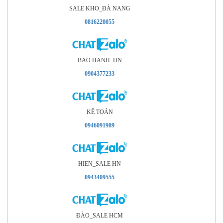
SALE KHO_ÐÀ NANG
0816220055
BAO HANH_HN
0904377233
KÊ TOÁN
0946091989
HIEN_SALE HN
0943409555
ÐÀO_SALE HCM