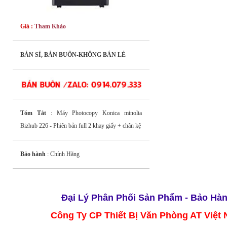
Giá :
Tham Khảo
BÁN SỈ, BÁN BUÔN-KHÔNG BÁN LẺ
Tóm Tắt
: Máy Photocopy Konica minolta
Bizhub 226 - Phiên bản full 2 khay giấy + chân kệ
Bảo hành
: Chính Hãng
Đại Lý Phân Phối
S
ản Phẩ
m
- Bảo Hà
Công Ty CP Thiết Bị Văn Phòng AT Việt