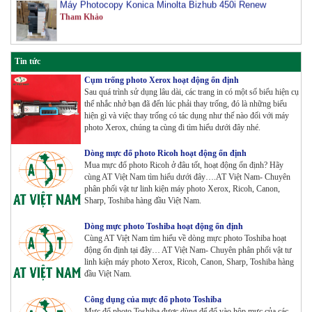
Máy Photocopy màu Toshiba E-Studio 3515AC Renew
Tham Khảo
Tin tức
Cụm trống photo Xerox hoạt động ổn định
Sau quá trình sử dụng lâu dài, các trang in có một số biểu hiện cụ
Máy Photocopy Konica Minolta Bizhub 360i Renew
thể nhắc nhở bạn đã đến lúc phải thay trống, đó là những biểu
Tham Khảo
hiện gì và việc thay trống có tác dụng như thế nào đối với máy
photo Xerox, chúng ta cùng đi tìm hiểu dưới đây nhé.
Dòng mực đổ photo Ricoh hoạt động ổn định
Máy Photocopy màu Toshiba E-Studio 4515AC Renew
Mua mực đổ photo Ricoh ở đâu tốt, hoạt động ổn định? Hãy
Tham Khảo
cùng AT Việt Nam tìm hiểu dưới đây….AT Việt Nam- Chuyên
phân phối vật tư linh kiện máy photo Xerox, Ricoh, Canon,
Sharp, Toshiba hàng đầu Việt Nam.
Máy Photocopy màu Toshiba E-Studio 5015AC Renew
Dòng mực photo Toshiba hoạt động ổn định
Cùng AT Việt Nam tìm hiểu về dòng mực photo Toshiba hoạt
Tham Khảo
động ổn định tại đây… AT Việt Nam- Chuyên phân phối vật tư
linh kiện máy photo Xerox, Ricoh, Canon, Sharp, Toshiba hàng
đầu Việt Nam.
Máy Photocopy KONICA MINOLTA Bizhub 367 Renew
Công dụng của mực đổ photo Toshiba
Tham Khảo
Mực đổ photo Toshiba được dùng để đổ vào hộp mực của các