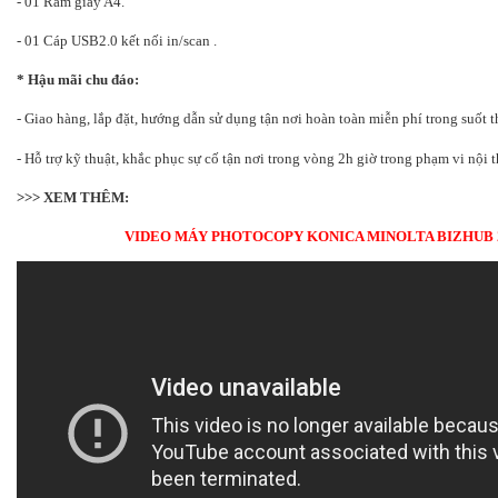
- 01 Ram giấy A4.
- 01 Cáp USB2.0 kết nối in/scan .
* Hậu mãi chu đáo:
- Giao hàng, lắp đặt, hướng dẫn sử dụng tận nơi hoàn toàn miễn phí trong suốt t
- Hỗ trợ kỹ thuật, khắc phục sự cố tận nơi trong vòng 2h giờ trong phạm vi nội 
>>> XEM THÊM:
VIDEO MÁY PHOTOCOPY KONICA MINOLTA BIZHUB 