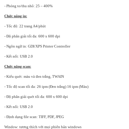
- Phóng to/thu nhỏ: 25 – 400%
Chức năng in:
- Tốc độ: 22 trang A4/phút
- Độ phân giải tối đa: 600 x 600 dpi
- Ngôn ngữ in: GDI/XPS Printer Controller
- Kết nối: USB 2.0
Chức năng scan:
- Kiểu quét: màu và đen trắng, TWAIN
- Tốc độ scan tối đa: 26 ipm (Đen trắng)
16 ipm (Màu)
- Độ phân giải quét tối đa: 600 x 600 dpi
- Kết nối: USB 2.0
- Định dạng file scan: TIFF, PDF, JPEG
Window: tương thích với mọi phiên bản
windows