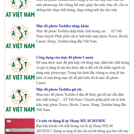
máy photocopy khi chúng hết mực giúp cho máy chạy tốt, cho ra
những bản chụp chất lượng, tăng cường tuổi thọ cho máy
Bộ Mực 4 màu Konica Minolta Bizhub C1085 | 6085 |
6110 | C1100 _Bộ 4 màu _ Trọng lượng 1645g ZIN
Mực đổ photo Toshiba nhập khẩu
HÃNG_ USA
Mực đổ photo Toshiba nhập khẩu chất lượng cao…. AT Việt
Tham Khảo
Nam chuyên Phân phối vật tư linh kiện máy photo Xerox, Ricoh,
Canon, Sharp, Toshiba hàng đầu Việt Nam.
Máy Photocopy Ricoh MP 7503 Renew
Tham Khảo
Công dụng của mực đổ photo Canon
Để mua được mực đổ phù hợp với dòng máy, đảm bảo chất lượng
và giá cả đang là câu hỏi được đặt ra đối với rất nhiều người sử
dụng máy photocopy. Trong bài dưới đây chúng ta cùng đi tìm
Máy photocopy Ricoh IM 7000
hiểu về một dòng mực đổ rất phổ biến đó là mực đổ photo
Tham Khảo
Canon.
Mực đổ photo Toshiba giá tốt.
Mua mực đổ photo Toshiba ở đâu để được giá tốt mà vẫn đảm
Máy in Laser Đơn năng G&G P2022W_in Wifi
bảo chất lượng?.... AT Việt Nam- Chuyên phân phối vật tư linh
Tham Khảo
kiện máy photo Xerox, Ricoh, Canon, Sharp, Toshiba hàng đầu
Việt Nam.
Có nên sử dụng lô ép Sharp MX-M 283/363U
Máy in Laser Đơn năng G&G GP4200DW in Đảo mặt ,
Bạn băn khoăn với chất lượng của lô ép Sharp MX-M
Wifi
283/363U? chúng ta cùng đi tìm câu trả lời thông qua bài viết này
Tham Khảo