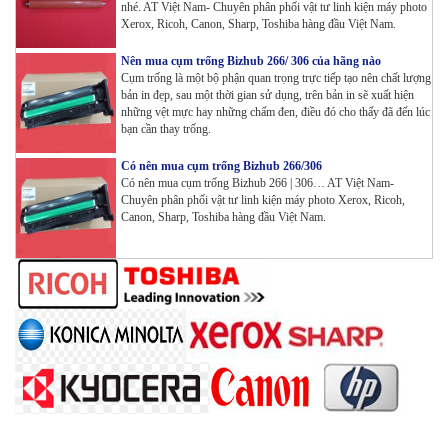
nhé. AT Việt Nam- Chuyên phân phối vật tư linh kiện máy photo
Xerox, Ricoh, Canon, Sharp, Toshiba hàng đầu Việt Nam.
Máy in Laser Đơn năng G&G GP3300DW in Đảo mặt ,
Nên mua cụm trống Bizhub 266/ 306 của hãng nào
Wifi
Cụm trống là một bộ phận quan trọng trực tiếp tạo nên chất lượng
Tham Khảo
bản in đẹp, sau một thời gian sử dụng, trên bản in sẽ xuất hiện
những vệt mực hay những chấm đen, điều đó cho thấy đã đến lúc
Máy in Đa chức năng G&G GM3310DW in , scan ,
bạn cần thay trống.
Copy , Wifi , Lan
Tham Khảo
Có nên mua cụm trống Bizhub 266/306
Có nên mua cụm trống Bizhub 266 | 306… AT Việt Nam-
Chuyên phân phối vật tư linh kiện máy photo Xerox, Ricoh,
Canon, Sharp, Toshiba hàng đầu Việt Nam.
Mực ống Ricoh MP 3554 _MP 2554 | 2555 | 3054 |
3554 | 3055 | 3555 | 4054 | 5054 | 6054 | 4055 | 5055 |
6055 | IM 2500 | IM 3000 | IM 3500 | IM 4000 | IM
5000 | IM 6000_ MP3554_700G_BIASDO
Tham Khảo
Mực in HP LaserJet Enterprise M610dn | M611dn |
M611x | M612dn | M612x | MFP M634 | MFP M635 |
MFP M636_W1470A (10.5K)_ Có chip_HALLOYA
Tham Khảo