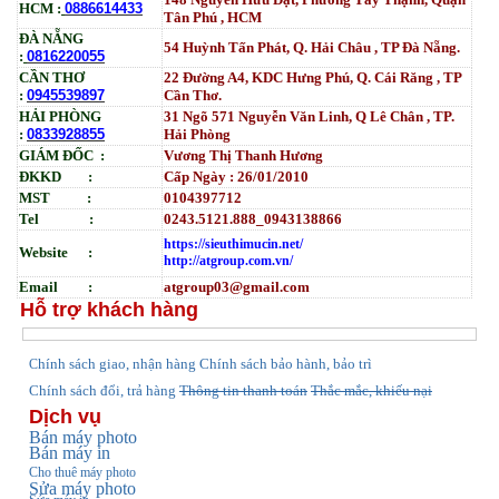
HCM :
0886614433
Tân Phú , HCM
ĐÀ NẴNG
54 Huỳnh Tấn Phát, Q. Hải Châu , TP Đà Nẵng.
:
0816220055
CẦN THƠ
22 Đường A4, KDC Hưng Phú, Q. Cái Răng , TP
:
0945539897
Cần Thơ.
HẢI PHÒNG
31
Ngõ
571 Nguyễn Văn Linh, Q Lê Chân , TP.
:
0833928855
Hải Phòng
GIÁM ĐỐC :
Vương Thị Thanh Hương
ĐKKD :
Cấp Ngày : 26/01/2010
MST :
0104397712
Tel :
0243.5121.888_0943138866
https://sieuthimucin.net/
Website :
http://atgroup.com.vn/
Email :
atgroup03@gmail.com
Hỗ trợ khách hàng
hính sách giao, nhận hàng
Chính sách bảo hành, bảo trì
C
Chính sách đổi, trả hàng
Thông tin thanh toán
Thắc mắc, khiếu nại
Dịch vụ
Bán máy photo
Bán máy in
Cho thuê máy photo
Sửa máy photo