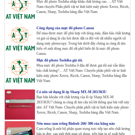
Bộ Mực 4 màu Konica Minolta Bizhub C1085 | 6085 |
Mực đổ photo Toshiba nhập khẩu chất lượng cao…. AT Việt
Nam chuyên Phân phối vật tư linh kiện máy photo Xerox, Ricoh,
6110 | C1100 _Bộ 4 màu _ Trọng lượng 1645g ZIN
Canon, Sharp, Toshiba hàng đầu Việt Nam.
HÃNG_ USA
Tham Khảo
Công dụng của mực đổ photo Canon
Máy Photocopy Ricoh MP 7503 Renew
Để mua được mực đổ phù hợp với dòng máy, đảm bảo chất lượng
Tham Khảo
và giá cả đang là câu hỏi được đặt ra đối với rất nhiều người sử
dụng máy photocopy. Trong bài dưới đây chúng ta cùng đi tìm
hiểu về một dòng mực đổ rất phổ biến đó là mực đổ photo
Canon.
Máy photocopy Ricoh IM 7000
Mực đổ photo Toshiba giá tốt.
Tham Khảo
Mua mực đổ photo Toshiba ở đâu để được giá tốt mà vẫn đảm
bảo chất lượng?.... AT Việt Nam- Chuyên phân phối vật tư linh
kiện máy photo Xerox, Ricoh, Canon, Sharp, Toshiba hàng đầu
Việt Nam.
Máy in Laser Đơn năng G&G P2022W_in Wifi
Tham Khảo
Có nên sử dụng lô ép Sharp MX-M 283/363U
Bạn băn khoăn với chất lượng của lô ép Sharp MX-M
283/363U? chúng ta cùng đi tìm câu trả lời thông qua bài viết này
nhé. AT Việt Nam- Chuyên phân phối vật tư linh kiện máy photo
Máy in Laser Đơn năng G&G GP4200DW in Đảo mặt ,
Xerox, Ricoh, Canon, Sharp, Toshiba hàng đầu Việt Nam.
Wifi
Tham Khảo
Nên mua cụm trống Bizhub 266/ 306 của hãng nào
Cụm trống là một bộ phận quan trọng trực tiếp tạo nên chất lượng
Máy in Laser Đơn năng G&G GP3300DW in Đảo mặt ,
bản in đẹp, sau một thời gian sử dụng, trên bản in sẽ xuất hiện