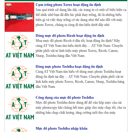
Máy Photocopy màu Toshiba E-Studio 3515AC Renew
Cụm trống photo Xerox hoạt động ổn định
Tham Khảo
Sau quá trình sử dụng lâu dài, các trang in có một số biểu hiện cụ
thể nhắc nhở bạn đã đến lúc phải thay trống, đó là những biểu
hiện gì và việc thay trống có tác dụng như thế nào đối với máy
photo Xerox, chúng ta cùng đi tìm hiểu dưới đây nhé.
Máy Photocopy Konica Minolta Bizhub 360i Renew
Tham Khảo
Dòng mực đổ photo Ricoh hoạt động ổn định
Mua mực đổ photo Ricoh ở đâu tốt, hoạt động ổn định? Hãy
cùng AT Việt Nam tìm hiểu dưới đây….AT Việt Nam- Chuyên
Máy Photocopy màu Toshiba E-Studio 4515AC Renew
phân phối vật tư linh kiện máy photo Xerox, Ricoh, Canon,
Sharp, Toshiba hàng đầu Việt Nam.
Tham Khảo
Dòng mực photo Toshiba hoạt động ổn định
Cùng AT Việt Nam tìm hiểu về dòng mực photo Toshiba hoạt
động ổn định tại đây… AT Việt Nam- Chuyên phân phối vật tư
Máy Photocopy màu Toshiba E-Studio 5015AC Renew
linh kiện máy photo Xerox, Ricoh, Canon, Sharp, Toshiba hàng
Tham Khảo
đầu Việt Nam.
Công dụng của mực đổ photo Toshiba
Mực đổ photo Toshiba được dùng để đổ vào hộp mực của các
máy photocopy khi chúng hết mực giúp cho máy chạy tốt, cho ra
Máy Photocopy KONICA MINOLTA Bizhub 367 Renew
những bản chụp chất lượng, tăng cường tuổi thọ cho máy
Tham Khảo
Mực đổ photo Toshiba nhập khẩu