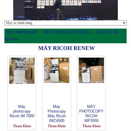
MÁY PHOTOCOPY
»
MÁY PHOTOCOPY RENEW
»
MÁY RICOH
RENEW
MÁY RICOH RENEW
Máy
Máy
MÁY
photocopy
Photocopy
PHOTOCOPY
Ricoh IM 7000
Màu Ricoh
RICOH
IMC4500
MP3555
Renew
RENEW
Tham Khảo
Tham Khảo
Tham Khảo