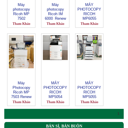
Máy
Máy
MÁY
photocopy
photocopy
PHOTOCOPY
Ricoh MP
Ricoh IM
RICOH
7502
6000_Renew
MP6055
RENEW
Tham Khảo
Tham Khảo
Tham Khảo
Máy
MÁY
MÁY
Photocopy
PHOTOCOPY
PHOTOCOPY
Ricoh MP
RICOH
RICOH
7503 Renew
MP5054
MP5055
RENEW
RENEW
Tham Khảo
Tham Khảo
Tham Khảo
1
BÁN SỈ, BÁN BUÔN