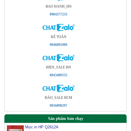
BAO HANH_HN
0904377233
KÊ TOÁN
0946091989
HIEN_SALE HN
0943409555
ÐÀO_SALE HCM
0916098297
Sản phẩm bán chạy
Mực in HP Q2612A