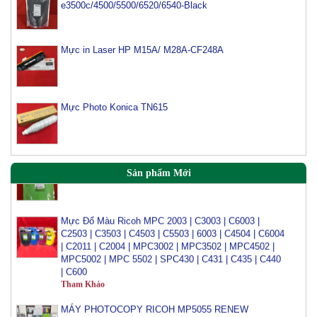
e3500c/4500/5500/6520/6540-Black
Mực máy photo ricoh MP 2554/ 3054/ 3554/ 3054SP/
3554SP
Mực in Laser HP M15A/ M28A-CF248A
Tham Khảo
Mực Photocopy Ricoh 6210D
Tham Khảo
Mực Photo Konica TN615
Mực đổ photo ricoh MP 3054/3554/4054/5054/6054
Tham Khảo
Sản phẩm Mới
Mực Đổ Màu Ricoh MPC 2003 | C3003 | C6003 |
C2503 | C3503 | C4503 | C5503 | 6003 | C4504 | C6004
| C2011 | C2004 | MPC3002 | MPC3502 | MPC4502 |
MPC5002 | MPC 5502 | SPC430 | C431 | C435 | C440
| C600
Tham Khảo
MÁY PHOTOCOPY RICOH MP5055 RENEW
Tham Khảo