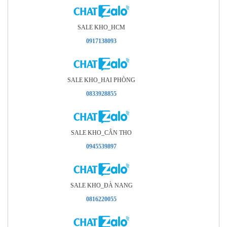
SALE KHO_HCM
0917138093
SALE KHO_HAI PHÒNG
0833928855
SALE KHO_CÂN THO
0945539897
SALE KHO_ÐÀ NANG
0816220055