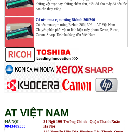
Wifi
những vệt mực hay những chấm đen, điều đó cho thấy đã đến lúc
Tham Khảo
bạn cần thay trống.
Có nên mua cụm trống Bizhub 266/306
Máy in Đa chức năng G&G GM3310DW in , scan ,
Có nên mua cụm trống Bizhub 266 | 306… AT Việt Nam-
Copy , Wifi , Lan
Chuyên phân phối vật tư linh kiện máy photo Xerox, Ricoh,
Tham Khảo
Canon, Sharp, Toshiba hàng đầu Việt Nam.
Mực ống Ricoh MP 3554 _MP 2554 | 2555 | 3054 |
3554 | 3055 | 3555 | 4054 | 5054 | 6054 | 4055 | 5055 |
6055 | IM 2500 | IM 3000 | IM 3500 | IM 4000 | IM
5000 | IM 6000_ MP3554_700G_BIASDO
Tham Khảo
Mực in HP LaserJet Enterprise M610dn | M611dn |
M611x | M612dn | M612x | MFP M634 | MFP M635 |
MFP M636_W1470A (10.5K)_ Có chip_HALLOYA
Tham Khảo
AT VIỆT NAM
HÀ NỘI :
21 Ngõ 199 Trường Chinh - Quận Thanh Xuân -
0943409555
Hà Nội
148 Nguyễn Hữu Dật, Phường Tây Thạnh, Quận