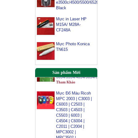
e3500c/4500/5500/6520/6540-
ricoh MP 2554/
Black
3054/ 3554/
3054SP/ 3554SP
Mực in Laser HP
Tham Khảo
M15A/ M28A-
Mực Photocopy
CF248A
Ricoh 6210D
Tham Khảo
Mực Photo Konica
TN615
Mực đổ photo ricoh
MP
3054/3554/4054/5054/6054
Tham Khảo
Sản phẩm Mới
Mực Đổ Màu Ricoh
MPC 2003 | C3003 |
C6003 | C2503 |
C3503 | C4503 |
C5503 | 6003 |
C4504 | C6004 |
C2011 | C2004 |
MPC3002 |
MPC3502 |
MPC4502 |
MPC5002 | MPC