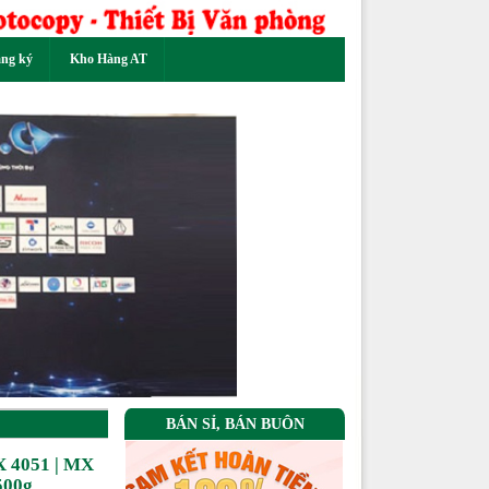
ăng ký
Kho Hàng AT
Next
BÁN SỈ, BÁN BUÔN
X 4051 | MX
500g