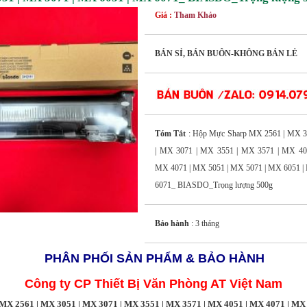
Giá :
Tham Khảo
BÁN SỈ, BÁN BUÔN-KHÔNG BÁN LẺ
Tóm Tắt
: Hộp Mực Sharp MX 2561 | MX 
| MX 3071 | MX 3551 | MX 3571 | MX 40
MX 4071 | MX 5051 | MX 5071 | MX 6051 
6071_ BIASDO_Trọng lượng 500g
Bảo hành
: 3 tháng
PHÂN PHỐI SẢN PHẨM & BẢO HÀNH
Công ty CP Thiết Bị Văn Phòng AT Việt Nam
X 2561 | MX 3051 | MX 3071 | MX 3551 | MX 3571 | MX 4051 | MX 4071 | MX