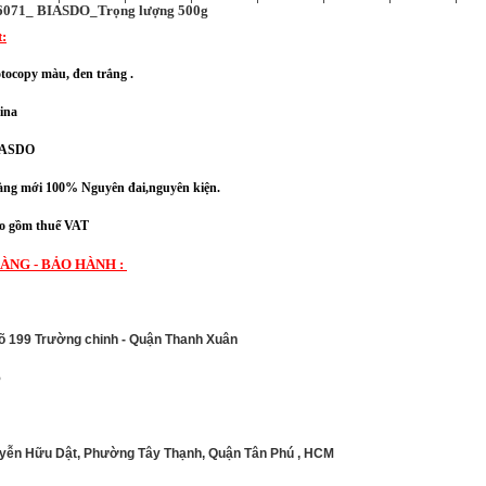
 6071_ BIASDO_Trọng lượng 500g
t:
ocopy màu, đen trắng .
ina
BIASDO
ng mới 100% Nguyên đai,nguyên kiện.
 gồm thuế VAT
ÀNG - BẢO HÀNH :
gõ 199 Trường chinh - Quận Thanh Xuân
5
uyễn Hữu Dật, Phường Tây Thạnh, Quận Tân Phú , HCM