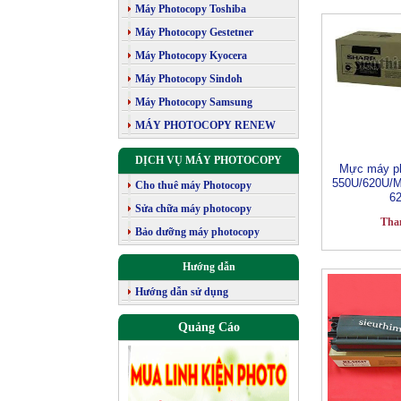
Máy Photocopy Toshiba
Máy Photocopy Gestetner
Máy Photocopy Kyocera
Máy Photocopy Sindoh
Máy Photocopy Samsung
MÁY PHOTOCOPY RENEW
DỊCH VỤ MÁY PHOTOCOPY
Mực máy ph
550U/620U/
Cho thuê máy Photocopy
6
Sửa chữa máy photocopy
Tha
Bảo dưỡng máy photocopy
Hướng dẫn
Hướng dẫn sử dụng
Quảng Cáo