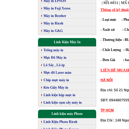
Máy in EPSON
| MX 6051 | MX
Máy in Fuji Xerox
Thông số kỹ thuậ
Máy in Brother
- Loại mực : Phot
Máy in Ricoh
- Xuất xứ : Ch
Máy in G&G
- Thương hiệu : 
Link Kiện Máy In
- Chất Lượng : Hà
Trống máy in
Mực Đổ Máy in
- Đơn Giá : bao
Lô Sấy , Lô ép
LIÊN HỆ MUA H
Mực đổ Laser màu
Chip mực máy in
HÀ NỘI
Kéo Giấy Máy in
Địa chỉ: Số 21 N
Linh kiện hộp mực in
SĐT: 094480755
Linh kiện cụm sấy máy in
TP HCM
Linh kiện máy Photo
Địa Chỉ : 148 Ng
Linh Kiện Photo Ricoh