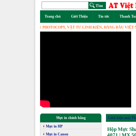
Trang chủ
Giới Thiệu
Tin tức
Thanh To
HÂN PHỐI MÁY PHOTOCOPY, VẬT TƯ LINH KIỆN, HÀNG ĐẦU VIỆT NAM.
Mực in chính hãng
Linh kiện máy Ph
Mực in HP
Hộp Mực Sha
Mực in Canon
4071 | MX 5