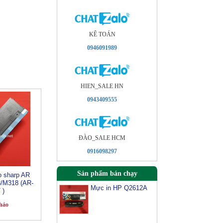
KÊ TOÁN
0946091989
HIEN_SALE HN
0943409555
ÐÀO_SALE HCM
0916098297
Sản phẩm bán chạy
 sharp AR
/M318 (AR-
Mực in HP Q2612A
 )
hảo