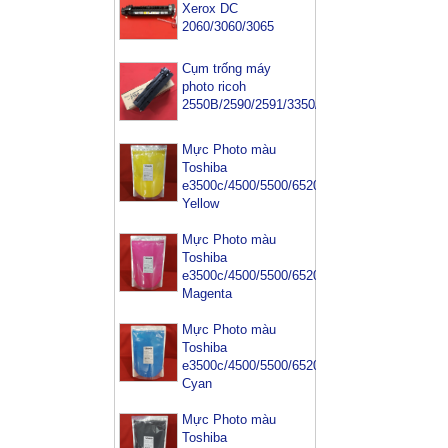
Xerox DC
2060/3060/3065
Cụm trống máy
photo ricoh
2550B/2590/2591/3350/3352
Mực Photo màu
Toshiba
e3500c/4500/5500/6520/6540-
Yellow
Mực Photo màu
Toshiba
e3500c/4500/5500/6520/6540-
Magenta
Mực Photo màu
Toshiba
e3500c/4500/5500/6520/6540-
Cyan
Mực Photo màu
Toshiba
Mực máy photo