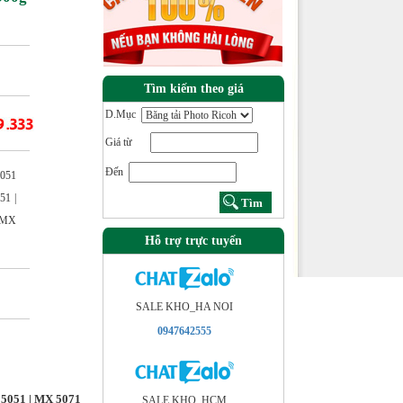
Tìm kiếm theo giá
D.Mục
Giá từ
Đến
3051
51 |
| MX
Hỗ trợ trực tuyến
SALE KHO_HA NOI
0947642555
 5051 | MX 5071
SALE KHO_HCM