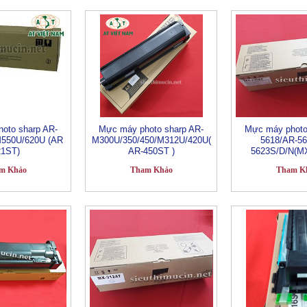
oto sharp AR-
Mực máy photo sharp AR-
Mực máy photo
M550U/620U (AR
M300U/350/450/M312U/420U(
5618/AR-56
21ST)
AR-450ST )
5623S/D/N(MX
m Khảo
Tham Khảo
Tham K