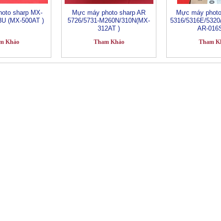
oto sharp MX-
Mực máy photo sharp AR
Mực máy photo
U (MX-500AT )
5726/5731-M260N/310N(MX-
5316/5316E/5320
312AT )
AR-016S
m Khảo
Tham Khảo
Tham K