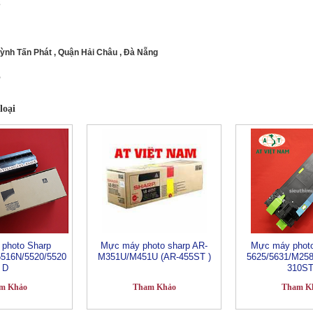
3
uỳnh Tấn Phát , Quận Hải Châu , Đà Nẵng
5
loại
photo Sharp
Mực máy photo sharp AR-
Mực máy photo
5516N/5520/5520
M351U/M451U (AR-455ST )
5625/5631/M258
D
310ST
m Khảo
Tham Khảo
Tham K