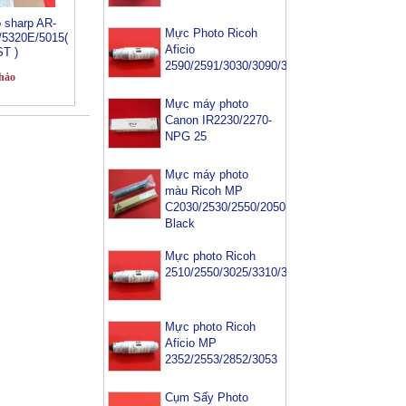
 sharp AR-
Mực Photo Ricoh
/5320E/5015(
Aficio
T )
2590/2591/3030/3090/3391
hảo
Mực máy photo
Canon IR2230/2270-
NPG 25
Mực máy photo
màu Ricoh MP
C2030/2530/2550/2050-
Black
Mực photo Ricoh
2510/2550/3025/3310/3350/3352/3353
Mực photo Ricoh
Aficio MP
2352/2553/2852/3053
Cụm Sấy Photo