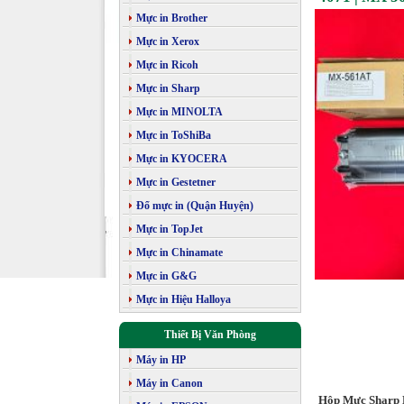
Mực in Brother
Mực in Xerox
Mực in Ricoh
Mực in Sharp
Mực in MINOLTA
Mực in ToShiBa
Mực in KYOCERA
Mực in Gestetner
Đổ mực in (Quận Huyện)
Mực in TopJet
Mực in Chinamate
Mực in G&G
Mực in Hiệu Halloya
Thiết Bị Văn Phòng
Máy in HP
Máy in Canon
Hộp Mực Sharp M