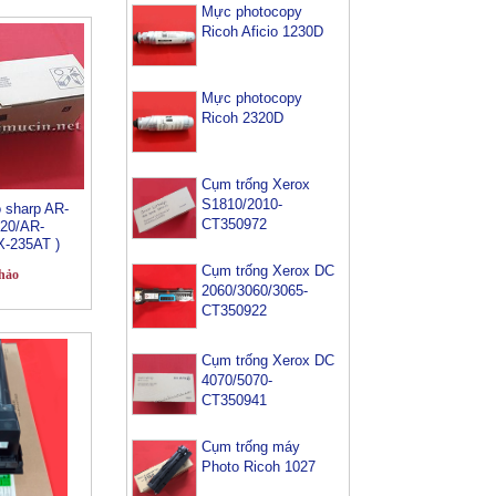
Mực photocopy
Ricoh Aficio 1230D
Mực photocopy
Ricoh 2320D
Cụm trống Xerox
S1810/2010-
 sharp AR-
CT350972
20/AR-
-235AT )
Cụm trống Xerox DC
hảo
2060/3060/3065-
CT350922
Cụm trống Xerox DC
4070/5070-
CT350941
Cụm trống máy
Photo Ricoh 1027