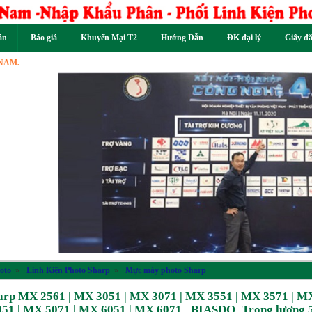
án
Báo giá
Khuyến Mại T2
Hướng Dẫn
ĐK đại lý
Giấy đ
Previous
oto
»
Linh Kiện Photo Sharp
»
Mực máy photo Sharp
rp MX 2561 | MX 3051 | MX 3071 | MX 3551 | MX 3571 | M
051 | MX 5071 | MX 6051 | MX 6071_ BIASDO_Trọng lượng 