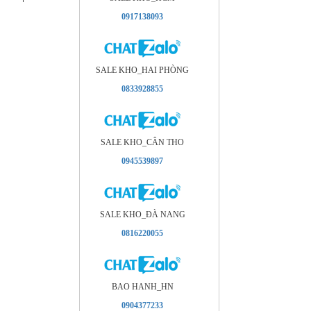
0917138093
SALE KHO_HAI PHÒNG
0833928855
SALE KHO_CÂN THO
0945539897
SALE KHO_ÐÀ NANG
0816220055
BAO HANH_HN
0904377233