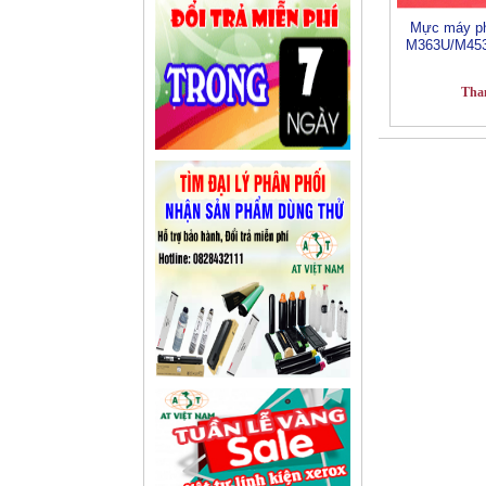
Mực máy ph
M363U/M453
Tha