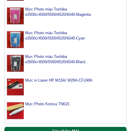
Mực Photo màu Toshiba
e3500c/4500/5500/6520/6540-Magenta
Mực Photo màu Toshiba
e3500c/4500/5500/6520/6540-Cyan
Mực Photo màu Toshiba
e3500c/4500/5500/6520/6540-Black
Mực máy photo ricoh MP 2554/ 3054/ 3554/ 3054SP/
3554SP
Tham Khảo
Mực in Laser HP M15A/ M28A-CF248A
Mực Photocopy Ricoh 6210D
Tham Khảo
Mực Photo Konica TN615
Mực đổ photo ricoh MP 3054/3554/4054/5054/6054
Tham Khảo