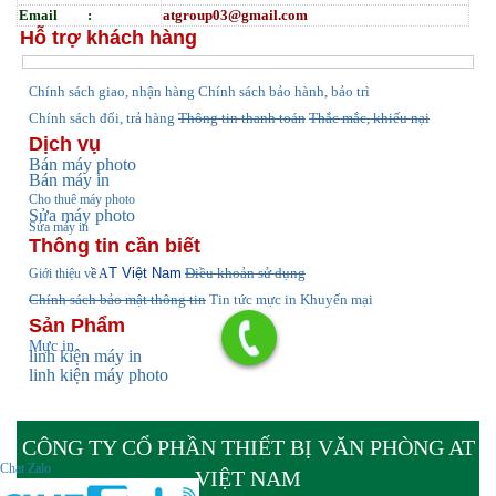
Email :
atgroup03@gmail.com
Hỗ trợ khách hàng
hính sách giao, nhận hàng
Chính sách bảo hành, bảo trì
C
Chính sách đổi, trả hàng
Thông tin thanh toán
Thắc mắc, khiếu nại
Dịch vụ
Bán máy photo
Bán máy in
Cho thuê máy photo
Sửa máy photo
Sửa máy in
Thông tin cần biết
T Việt Nam
Điều khoản sử dụng
Giới thiệu v
ề A
Chính sách bảo mật thông tin
Tin tức
mực in Khuyến mại
Sản Phẩm
Mực in
linh kiện máy in
linh kiện máy photo
CÔNG TY CỔ PHẦN THIẾT BỊ VĂN PHÒNG AT
Chat Zalo
VIỆT NAM