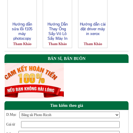
Hướng dẫn
Hướng Dẫn
Hướng dẫn cài
sửa lỗi f105
Thay Ống
đặt driver máy
máy
Sấy-Vỏ Lô
in xerox
photocopy
Sấy Máy In
toshiba
HP 4250
Tham Khảo
Tham Khảo
Tham Khảo
BÁN SỈ, BÁN BUÔN
Tìm kiếm theo giá
D.Mục
Giá từ