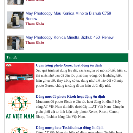
Máy Photocopy Màu Konica Minolta Bizhub C759
Renew
Tham Khảo
Máy Photocopy Konica Minolta Bizhub 450i Renew
Tham Khảo
Máy Photocopy màu Toshiba E-Studio 3515AC Renew
Tin tức
Tham Khảo
Cụm trống photo Xerox hoạt động ổn định
Sau quá trình sử dụng lâu dài, các trang in có một số biểu hiện cụ
thể nhắc nhở bạn đã đến lúc phải thay trống, đó là những biểu
Máy Photocopy Konica Minolta Bizhub 360i Renew
hiện gì và việc thay trống có tác dụng như thế nào đối với máy
Tham Khảo
photo Xerox, chúng ta cùng đi tìm hiểu dưới đây nhé.
Dòng mực đổ photo Ricoh hoạt động ổn định
Mua mực đổ photo Ricoh ở đâu tốt, hoạt động ổn định? Hãy
Máy Photocopy màu Toshiba E-Studio 4515AC Renew
cùng AT Việt Nam tìm hiểu dưới đây….AT Việt Nam- Chuyên
Tham Khảo
phân phối vật tư linh kiện máy photo Xerox, Ricoh, Canon,
Sharp, Toshiba hàng đầu Việt Nam.
Dòng mực photo Toshiba hoạt động ổn định
Máy Photocopy màu Toshiba E-Studio 5015AC Renew
Cùng AT Việt Nam tìm hiểu về dòng mực photo Toshiba hoạt