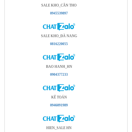
SALE KHO_CÂN THO
0945539897
SALE KHO_ÐÀ NANG
0816220055
BAO HANH_HN
0904377233
KÊ TOÁN
0946091989
HIEN_SALE HN