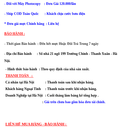
- Đối với
Máy Photocopy : Đơn Giá 120.000/lần
- Ship COD Toàn Quốc : Khách chịu cước bưu điện
* Đơn giá mực Chính hãng : Liên hệ
BẢO HÀNH :
- Thời gian Bảo hành : Đến hết mực Hoặc Đổi Trả Trong 7 ngày
-
Địa chỉ Bảo hành :
Số nhà 21 ngõ 199 Trường Chinh - Thanh Xuân
- Hà
Nội.
- Hình thức bảo hành : Theo quy định của nhà sản xuất.
THANH TOÁN :
Cá nhân tại Hà Nội : Thanh toán sau khi nhận hàng.
Khách hàng Ngoại Tỉnh : Thanh toán trước khi nhận hàng.
Doanh Nghiệp tại Hà Nội : Cuối tháng làm bảng kê tổng hợp .
:
Giá trên chưa bao gồm hóa đơn tài chính.
LIÊN HỆ MUA HÀNG - BẢO HÀNH :