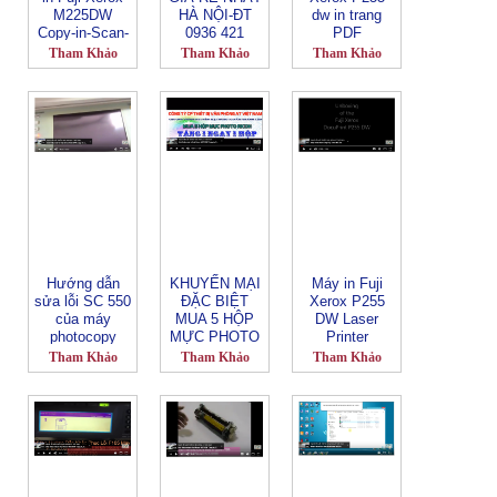
M225DW
HÀ NỘI-ĐT
dw in trang
Copy-in-Scan-
0936 421
PDF
Wifi-Duplex-
376/0948 086
Tham Khảo
Tham Khảo
Tham Khảo
Network
088
Hướng dẫn
KHUYẾN MẠI
Máy in Fuji
sửa lỗi SC 550
ĐẶC BIỆT
Xerox P255
của máy
MUA 5 HỘP
DW Laser
photocopy
MỰC PHOTO
Printer
ricoh MP 6000
RICOH TẶNG
Tham Khảo
Tham Khảo
Tham Khảo
1 HỘP