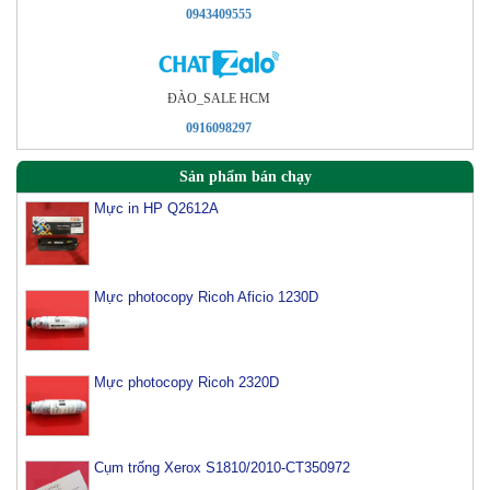
0943409555
ÐÀO_SALE HCM
0916098297
Sản phẩm bán chạy
Mực in HP Q2612A
Mực photocopy Ricoh Aficio 1230D
Mực photocopy Ricoh 2320D
Cụm trống Xerox S1810/2010-CT350972