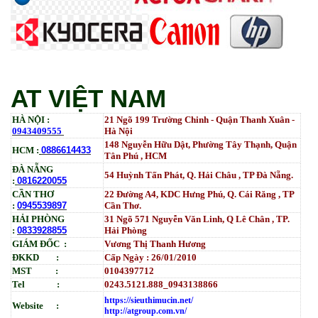
Mực in HP LaserJet Enterprise M610dn | M611dn |
M611x | M612dn | M612x | MFP M634 | MFP M635 |
MFP M636_W1470A (10.5K)_ Có chip_HALLOYA
Tham Khảo
AT VIỆT NAM
HÀ NỘI :
21 Ngõ 199 Trường Chinh - Quận Thanh Xuân -
0943409555
Hà Nội
148 Nguyễn Hữu Dật, Phường Tây Thạnh, Quận
HCM :
0886614433
Tân Phú , HCM
ĐÀ NẴNG
54 Huỳnh Tấn Phát, Q. Hải Châu , TP Đà Nẵng.
:
0816220055
CẦN THƠ
22 Đường A4, KDC Hưng Phú, Q. Cái Răng , TP
:
0945539897
Cần Thơ.
HẢI PHÒNG
31
Ngõ
571 Nguyễn Văn Linh, Q Lê Chân , TP.
:
0833928855
Hải Phòng
GIÁM ĐỐC :
Vương Thị Thanh Hương
ĐKKD :
Cấp Ngày : 26/01/2010
MST :
0104397712
Tel :
0243.5121.888_0943138866
https://sieuthimucin.net/
Website :
http://atgroup.com.vn/