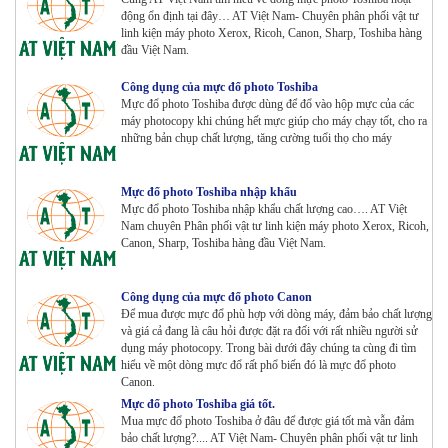
động ổn định tại đây… AT Việt Nam- Chuyên phân phối vật tư
Tham Khảo
linh kiện máy photo Xerox, Ricoh, Canon, Sharp, Toshiba hàng
đầu Việt Nam.
Công dụng của mực đổ photo Toshiba
Máy Photocopy KONICA MINOLTA Bizhub 367 Renew
Mực đổ photo Toshiba được dùng để đổ vào hộp mực của các
Tham Khảo
máy photocopy khi chúng hết mực giúp cho máy chạy tốt, cho ra
những bản chụp chất lượng, tăng cường tuổi thọ cho máy
Bộ Mực 4 màu Konica Minolta Bizhub C1085 | 6085 |
Mực đổ photo Toshiba nhập khẩu
6110 | C1100 _Bộ 4 màu _ Trọng lượng 1645g ZIN
Mực đổ photo Toshiba nhập khẩu chất lượng cao…. AT Việt
HÃNG_ USA
Nam chuyên Phân phối vật tư linh kiện máy photo Xerox, Ricoh,
Tham Khảo
Canon, Sharp, Toshiba hàng đầu Việt Nam.
Máy Photocopy Ricoh MP 7503 Renew
Tham Khảo
Công dụng của mực đổ photo Canon
Để mua được mực đổ phù hợp với dòng máy, đảm bảo chất lượng
và giá cả đang là câu hỏi được đặt ra đối với rất nhiều người sử
dụng máy photocopy. Trong bài dưới đây chúng ta cùng đi tìm
hiểu về một dòng mực đổ rất phổ biến đó là mực đổ photo
Máy photocopy Ricoh IM 7000
Canon.
Tham Khảo
Mực đổ photo Toshiba giá tốt.
Mua mực đổ photo Toshiba ở đâu để được giá tốt mà vẫn đảm
bảo chất lượng?.... AT Việt Nam- Chuyên phân phối vật tư linh