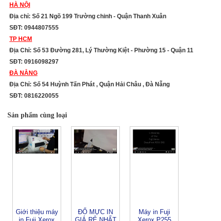
HÀ NỘI
Địa chỉ: Số 21 Ngõ 199 Trường chinh - Quận Thanh Xuân
SĐT: 0944807555
TP HCM
Địa Chỉ: Số 53 Đường 281, Lý Thường Kiệt - Phường 15 - Quận 11
SĐT: 0916098297
ĐÀ NẴNG
Địa Chỉ: Số 54 Huỳnh Tấn Phát , Quận Hải Châu , Đà Nẵng
SĐT: 0816220055
Sản phẩm cùng loại
Giới thiệu máy
ĐỔ MỰC IN
Máy in Fuji
in Fuji Xerox
GIÁ RẺ NHẤT
Xerox P255