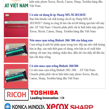
Máy in Laser Đơn năng G&G P2022W_in Wifi
kiện máy photo Xerox, Ricoh, Canon, Sharp, Toshiba hàng đầu
Tham Khảo
Việt Nam.
Có nên sử dụng lô ép Sharp MX-M 283/363U
Bạn băn khoăn với chất lượng của lô ép Sharp MX-M
Máy in Laser Đơn năng G&G GP4200DW in Đảo mặt ,
283/363U? chúng ta cùng đi tìm câu trả lời thông qua bài viết này
Wifi
nhé. AT Việt Nam- Chuyên phân phối vật tư linh kiện máy photo
Tham Khảo
Xerox, Ricoh, Canon, Sharp, Toshiba hàng đầu Việt Nam.
Máy in Laser Đơn năng G&G GP3300DW in Đảo mặt ,
Nên mua cụm trống Bizhub 266/ 306 của hãng nào
Cụm trống là một bộ phận quan trọng trực tiếp tạo nên chất lượng
Wifi
bản in đẹp, sau một thời gian sử dụng, trên bản in sẽ xuất hiện
Tham Khảo
những vệt mực hay những chấm đen, điều đó cho thấy đã đến lúc
bạn cần thay trống.
Máy in Đa chức năng G&G GM3310DW in , scan ,
Copy , Wifi , Lan
Có nên mua cụm trống Bizhub 266/306
Tham Khảo
Có nên mua cụm trống Bizhub 266 | 306… AT Việt Nam-
Chuyên phân phối vật tư linh kiện máy photo Xerox, Ricoh,
Canon, Sharp, Toshiba hàng đầu Việt Nam.
Mực ống Ricoh MP 3554 _MP 2554 | 2555 | 3054 |
3554 | 3055 | 3555 | 4054 | 5054 | 6054 | 4055 | 5055 |
6055 | IM 2500 | IM 3000 | IM 3500 | IM 4000 | IM
5000 | IM 6000_ MP3554_700G_BIASDO
Tham Khảo