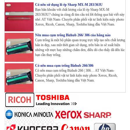
Có nên sử dụng lô ép Sharp MX-M 283/363U
Bạn băn khoăn với chất lượng của lô ép Sharp MX-M
283/363U? chúng ta cùng đi tìm câu trả lời thông qua bài viết này
Máy in Laser Đơn năng G&G GP4200DW in Đảo mặt ,
nhé. AT Việt Nam- Chuyên phân phối vật tư linh kiện máy photo
Wifi
Xerox, Ricoh, Canon, Sharp, Toshiba hàng đầu Việt Nam.
Tham Khảo
Nên mua cụm trống Bizhub 266/ 306 của hãng nào
Máy in Laser Đơn năng G&G GP3300DW in Đảo mặt ,
Cụm trống là một bộ phận quan trọng trực tiếp tạo nên chất lượng
Wifi
bản in đẹp, sau một thời gian sử dụng, trên bản in sẽ xuất hiện
Tham Khảo
những vệt mực hay những chấm đen, điều đó cho thấy đã đến lúc
bạn cần thay trống.
Máy in Đa chức năng G&G GM3310DW in , scan ,
Có nên mua cụm trống Bizhub 266/306
Copy , Wifi , Lan
Có nên mua cụm trống Bizhub 266 | 306… AT Việt Nam-
Tham Khảo
Chuyên phân phối vật tư linh kiện máy photo Xerox, Ricoh,
Canon, Sharp, Toshiba hàng đầu Việt Nam.
Mực ống Ricoh MP 3554 _MP 2554 | 2555 | 3054 |
3554 | 3055 | 3555 | 4054 | 5054 | 6054 | 4055 | 5055 |
6055 | IM 2500 | IM 3000 | IM 3500 | IM 4000 | IM
5000 | IM 6000_ MP3554_700G_BIASDO
Tham Khảo
Mực in HP LaserJet Enterprise M610dn | M611dn |
M611x | M612dn | M612x | MFP M634 | MFP M635 |