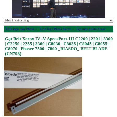
Linh kiện máy Photo
»
Linh Kiện Photo Xerox
»
Gạt máy photo Xerox
Gạt Belt Xerox IV -V ApeosPort-III C2200 | 2201 | 3300
| C2250 | 2255 | 3360 | C8030 | C8035 | C8045 | C8055 |
C8070 | Phaser 7500 | 7800 _BIASDO_ BELT BLADE
(CN798)