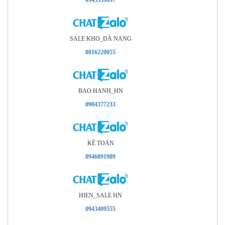
0945539897
SALE KHO_ÐÀ NANG
0816220055
BAO HANH_HN
0904377233
KÊ TOÁN
0946091989
HIEN_SALE HN
0943409555