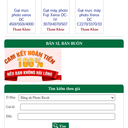
Gạt mực
Gạt máy photo
Gạt mực máy
photo xerox
Fuji Xerox DC-
photo Xerox
DC
IV
DC
450I/550I/4000
3070/4070/507
C2270/3370/33
/5010
0
71/3375
Tham Khảo
Tham Khảo
Tham Khảo
BÁN SỈ, BÁN BUÔN
Tìm kiếm theo giá
D.Mục
Giá từ
Đến