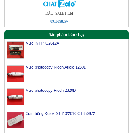
ÐÀO_SALE HCM
0916098297
Sản phẩm bán chạy
Mực in HP Q2612A
Mực photocopy Ricoh Aficio 1230D
Mực photocopy Ricoh 2320D
Cụm trống Xerox S1810/2010-CT350972