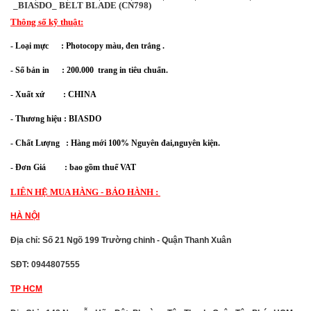
_BIASDO_ BELT BLADE (CN798)
Thông số kỹ thuật:
- Loại mực : Photocopy màu, đen trắng .
- Số bản in : 200.000 trang in tiêu chuẩn.
- Xuất xứ : CHINA
- Thương hiệu : BIASDO
- Chất Lượng : Hàng mới 100% Nguyên đai,nguyên kiện.
- Đơn Giá : bao gồm thuế VAT
LIÊN HỆ MUA HÀNG - BẢO HÀNH :
HÀ NỘI
Địa chỉ: Số 21 Ngõ 199 Trường chinh - Quận Thanh Xuân
SĐT: 0944807555
TP HCM