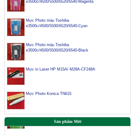
e3500c/4500/5500/6520/6540-Magenta
Mực Photo màu Toshiba
e3500c/4500/5500/6520/6540-Cyan
Mực Photo màu Toshiba
e3500c/4500/5500/6520/6540-Black
Mực máy photo ricoh MP 2554/ 3054/ 3554/ 3054SP/
3554SP
Mực in Laser HP M15A/ M28A-CF248A
Tham Khảo
Mực Photocopy Ricoh 6210D
Tham Khảo
Mực Photo Konica TN615
Mực đổ photo ricoh MP 3054/3554/4054/5054/6054
Tham Khảo
Sản phẩm Mới
Mực Đổ Màu Ricoh MPC 2003 | C3003 | C6003 |