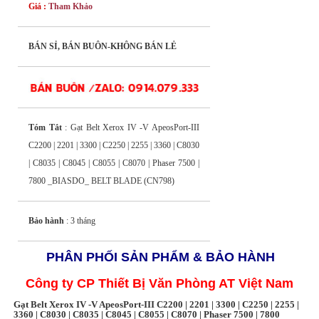
Giá :
Tham Khảo
BÁN SỈ, BÁN BUÔN-KHÔNG BÁN LẺ
Tóm Tắt
: Gạt Belt Xerox IV -V ApeosPort-III
C2200 | 2201 | 3300 | C2250 | 2255 | 3360 | C8030
| C8035 | C8045 | C8055 | C8070 | Phaser 7500 |
7800 _BIASDO_ BELT BLADE (CN798)
Bảo hành
: 3 tháng
PHÂN PHỐI SẢN PHẨM & BẢO HÀNH
Công ty CP Thiết Bị Văn Phòng AT Việt Nam
Gạt Belt Xerox IV -V ApeosPort-III C2200 | 2201 | 3300 | C2250 | 2255 |
3360 | C8030 | C8035 | C8045 | C8055 | C8070 | Phaser 7500 | 7800