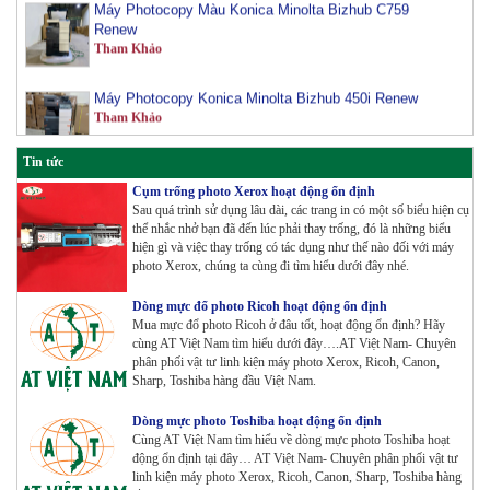
Renew
Tham Khảo
Máy Photocopy Konica Minolta Bizhub 450i Renew
Tham Khảo
Tin tức
Máy Photocopy màu Toshiba E-Studio 3515AC Renew
Tham Khảo
Cụm trống photo Xerox hoạt động ổn định
Sau quá trình sử dụng lâu dài, các trang in có một số biểu hiện cụ
thể nhắc nhở bạn đã đến lúc phải thay trống, đó là những biểu
hiện gì và việc thay trống có tác dụng như thế nào đối với máy
Máy Photocopy Konica Minolta Bizhub 360i Renew
photo Xerox, chúng ta cùng đi tìm hiểu dưới đây nhé.
Tham Khảo
Dòng mực đổ photo Ricoh hoạt động ổn định
Mua mực đổ photo Ricoh ở đâu tốt, hoạt động ổn định? Hãy
Máy Photocopy màu Toshiba E-Studio 4515AC Renew
cùng AT Việt Nam tìm hiểu dưới đây….AT Việt Nam- Chuyên
phân phối vật tư linh kiện máy photo Xerox, Ricoh, Canon,
Tham Khảo
Sharp, Toshiba hàng đầu Việt Nam.
Dòng mực photo Toshiba hoạt động ổn định
Cùng AT Việt Nam tìm hiểu về dòng mực photo Toshiba hoạt
Máy Photocopy màu Toshiba E-Studio 5015AC Renew
động ổn định tại đây… AT Việt Nam- Chuyên phân phối vật tư
Tham Khảo
linh kiện máy photo Xerox, Ricoh, Canon, Sharp, Toshiba hàng