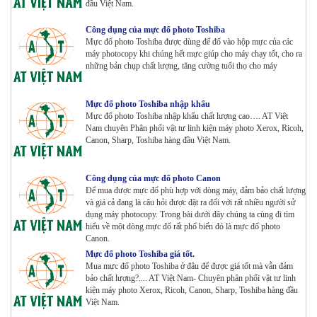
đầu Việt Nam.
Công dụng của mực đổ photo Toshiba
Mực đổ photo Toshiba được dùng để đổ vào hộp mực của các
Máy Photocopy KONICA MINOLTA Bizhub 367 Renew
máy photocopy khi chúng hết mực giúp cho máy chạy tốt, cho ra
Tham Khảo
những bản chụp chất lượng, tăng cường tuổi thọ cho máy
Bộ Mực 4 màu Konica Minolta Bizhub C1085 | 6085 |
Mực đổ photo Toshiba nhập khẩu
Mực đổ photo Toshiba nhập khẩu chất lượng cao…. AT Việt
6110 | C1100 _Bộ 4 màu _ Trọng lượng 1645g ZIN
Nam chuyên Phân phối vật tư linh kiện máy photo Xerox, Ricoh,
HÃNG_ USA
Canon, Sharp, Toshiba hàng đầu Việt Nam.
Tham Khảo
Máy Photocopy Ricoh MP 7503 Renew
Công dụng của mực đổ photo Canon
Tham Khảo
Để mua được mực đổ phù hợp với dòng máy, đảm bảo chất lượng
và giá cả đang là câu hỏi được đặt ra đối với rất nhiều người sử
dụng máy photocopy. Trong bài dưới đây chúng ta cùng đi tìm
hiểu về một dòng mực đổ rất phổ biến đó là mực đổ photo
Máy photocopy Ricoh IM 7000
Canon.
Tham Khảo
Mực đổ photo Toshiba giá tốt.
Mua mực đổ photo Toshiba ở đâu để được giá tốt mà vẫn đảm
bảo chất lượng?.... AT Việt Nam- Chuyên phân phối vật tư linh
kiện máy photo Xerox, Ricoh, Canon, Sharp, Toshiba hàng đầu
Máy in Laser Đơn năng G&G P2022W_in Wifi
Việt Nam.
Tham Khảo