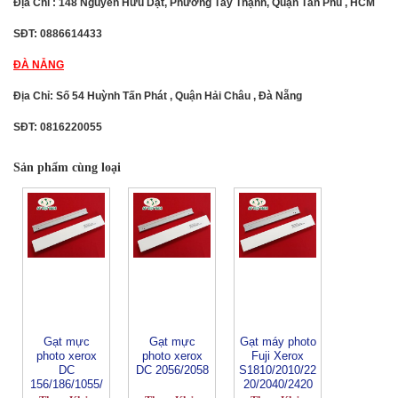
Địa Chỉ : 148 Nguyễn Hữu Dật, Phường Tây Thạnh, Quận Tân Phú , HCM
SĐT: 0886614433
ĐÀ NẴNG
Địa Chỉ: Số 54 Huỳnh Tấn Phát , Quận Hải Châu , Đà Nẵng
SĐT: 0816220055
Sản phẩm cùng loại
Gạt mực
Gạt mực
Gạt máy photo
photo xerox
photo xerox
Fuji Xerox
DC
DC 2056/2058
S1810/2010/22
156/186/1055/
20/2040/2420