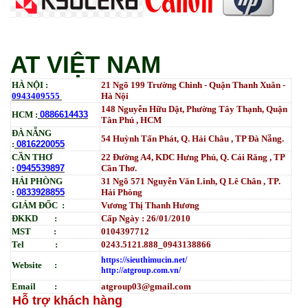
MFP M636_W1470A (10.5K)_ Có chip_HALLOYA
Tham Khảo
AT VIỆT NAM
HÀ NỘI :
21 Ngõ 199 Trường Chinh - Quận Thanh Xuân -
0943409555
Hà Nội
148 Nguyễn Hữu Dật, Phường Tây Thạnh, Quận
HCM :
0886614433
Tân Phú , HCM
ĐÀ NẴNG
54 Huỳnh Tấn Phát, Q. Hải Châu , TP Đà Nẵng.
:
0816220055
CẦN THƠ
22 Đường A4, KDC Hưng Phú, Q. Cái Răng , TP
:
0945539897
Cần Thơ.
HẢI PHÒNG
31
Ngõ
571 Nguyễn Văn Linh, Q Lê Chân , TP.
:
0833928855
Hải Phòng
GIÁM ĐỐC :
Vương Thị Thanh Hương
ĐKKD :
Cấp Ngày : 26/01/2010
MST :
0104397712
Tel :
0243.5121.888_0943138866
https://sieuthimucin.net/
Website :
http://atgroup.com.vn/
Email :
atgroup03@gmail.com
Hỗ trợ khách hàng