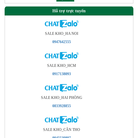
Hỗ trợ trực tuyến
SALE KHO_HA NOI
0947642555
SALE KHO_HCM
0917138093
SALE KHO_HAI PHÒNG
0833928855
SALE KHO_CÂN THO