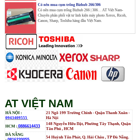
Có nên mua cụm trống Bizhub 266/306
Có nên mua cụm trống Bizhub 266 | 306… AT Việt Nam-
Chuyên phân phối vật tư linh kiện máy photo Xerox, Ricoh,
Mực ống Ricoh MP 3554 _MP 2554 | 2555 | 3054 |
Canon, Sharp, Toshiba hàng đầu Việt Nam.
3554 | 3055 | 3555 | 4054 | 5054 | 6054 | 4055 | 5055 |
6055 | IM 2500 | IM 3000 | IM 3500 | IM 4000 | IM
5000 | IM 6000_ MP3554_700G_BIASDO
Tham Khảo
Mực in HP LaserJet Enterprise M610dn | M611dn |
M611x | M612dn | M612x | MFP M634 | MFP M635 |
MFP M636_W1470A (10.5K)_ Có chip_HALLOYA
Tham Khảo
AT VIỆT NAM
HÀ NỘI :
21 Ngõ 199 Trường Chinh - Quận Thanh Xuân -
0943409555
Hà Nội
148 Nguyễn Hữu Dật, Phường Tây Thạnh, Quận
HCM :
0886614433
Tân Phú , HCM
ĐÀ NẴNG
54 Huỳnh Tấn Phát, Q. Hải Châu , TP Đà Nẵng.
:
0816220055