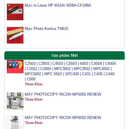
Mực in Laser HP M15A/ M28A-CF248A
Mực Photocopy Ricoh 6210D
Tham Khảo
Mực Photo Konica TN615
Mực đổ photo ricoh MP 3054/3554/4054/5054/6054
Tham Khảo
Mực Đổ Màu Ricoh MPC 2003 | C3003 | C6003 |
Sản phẩm Mới
C2503 | C3503 | C4503 | C5503 | 6003 | C4504 | C6004
| C2011 | C2004 | MPC3002 | MPC3502 | MPC4502 |
MPC5002 | MPC 5502 | SPC430 | C431 | C435 | C440
| C600
Tham Khảo
MÁY PHOTOCOPY RICOH MP5055 RENEW
Tham Khảo
MÁY PHOTOCOPY RICOH MP6055 RENEW
Tham Khảo