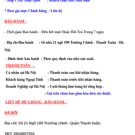
- Ship COD Toàn Quốc : Khách chịu cước bưu điện
* Đơn giá mực Chính hãng : Liên hệ
BẢO HÀNH :
- Thời gian Bảo hành : Đến hết mực Hoặc Đổi Trả Trong 7 ngày
-
Địa chỉ Bảo hành :
Số nhà 21 ngõ 199 Trường Chinh - Thanh Xuân
- Hà
Nội.
- Hình thức bảo hành : Theo quy định của nhà sản xuất.
THANH TOÁN :
Cá nhân tại Hà Nội : Thanh toán sau khi nhận hàng.
Khách hàng Ngoại Tỉnh : Thanh toán trước khi nhận hàng.
Doanh Nghiệp tại Hà Nội : Cuối tháng làm bảng kê tổng hợp .
:
Giá trên chưa bao gồm hóa đơn tài chính.
LIÊN HỆ MUA HÀNG - BẢO HÀNH :
HÀ NỘI
Địa chỉ: Số 21 Ngõ 199 Trường chinh - Quận Thanh Xuân
SĐT: 0944807555