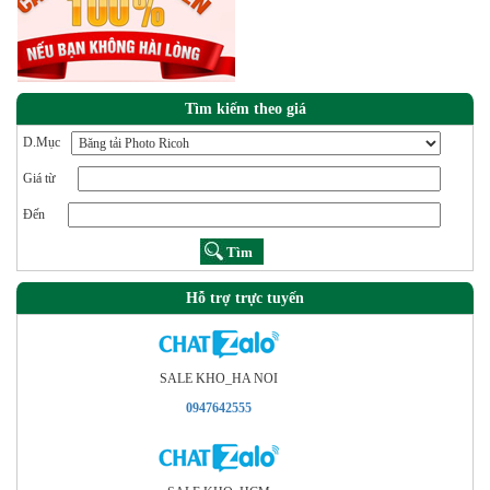
| MPC501SP |
IMC2000 |
IMC2500 |
IMC3000 |
IMC3500 |
IMC4500
Tìm kiếm theo giá
D.Mục
Giá từ
Đến
Hỗ trợ trực tuyến
SALE KHO_HA NOI
0947642555