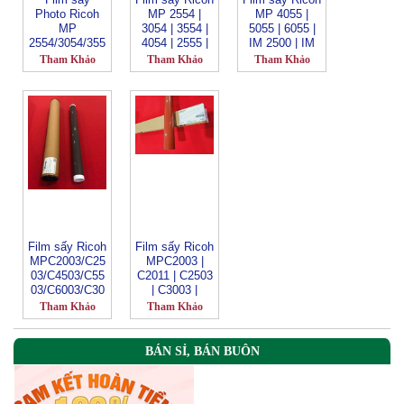
Photo Ricoh
MP 2554 |
MP 4055 |
MP
3054 | 3554 |
5055 | 6055 |
2554/3054/355
4054 | 2555 |
IM 2500 | IM
4/4054/5054/6
3055 | 3555 |
3000 | IM 3500
Tham Khảo
Tham Khảo
Tham Khảo
054
4055 | 5054 |
| IM 4000 | IM
5055 | 6054
5000 | IM
6000_
MPC3002 |
3502 | 4502 |
5502 | 830DN |
831DN
Film sấy Ricoh
Film sấy Ricoh
MPC2003/C25
MPC2003 |
03/C4503/C55
C2011 | C2503
03/C6003/C30
| C3003 |
03/C3503/C20
C3503 | C4503
Tham Khảo
Tham Khảo
11/C2011
| C5503 |
C6003 | C2004
| C2504 |
BÁN SỈ, BÁN BUÔN
C3004 | C3504
| C4504 |
C5504 | C6004