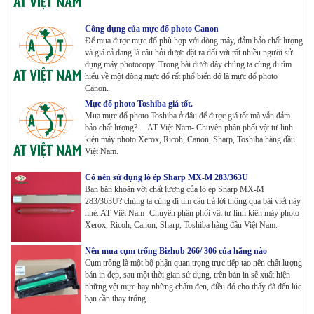
Tham Khảo
Công dụng của mực đổ photo Canon
Để mua được mực đổ phù hợp với dòng máy, đảm bảo chất lượng
và giá cả đang là câu hỏi được đặt ra đối với rất nhiều người sử
Máy photocopy Ricoh IM 7000
dụng máy photocopy. Trong bài dưới đây chúng ta cùng đi tìm
Tham Khảo
hiểu về một dòng mực đổ rất phổ biến đó là mực đổ photo
Canon.
Mực đổ photo Toshiba giá tốt.
Mua mực đổ photo Toshiba ở đâu để được giá tốt mà vẫn đảm
Máy in Laser Đơn năng G&G P2022W_in Wifi
bảo chất lượng?.... AT Việt Nam- Chuyên phân phối vật tư linh
Tham Khảo
kiện máy photo Xerox, Ricoh, Canon, Sharp, Toshiba hàng đầu
Việt Nam.
Máy in Laser Đơn năng G&G GP4200DW in Đảo mặt ,
Có nên sử dụng lô ép Sharp MX-M 283/363U
Wifi
Bạn băn khoăn với chất lượng của lô ép Sharp MX-M
Tham Khảo
283/363U? chúng ta cùng đi tìm câu trả lời thông qua bài viết này
nhé. AT Việt Nam- Chuyên phân phối vật tư linh kiện máy photo
Xerox, Ricoh, Canon, Sharp, Toshiba hàng đầu Việt Nam.
Máy in Laser Đơn năng G&G GP3300DW in Đảo mặt ,
Wifi
Nên mua cụm trống Bizhub 266/ 306 của hãng nào
Tham Khảo
Cụm trống là một bộ phận quan trọng trực tiếp tạo nên chất lượng
bản in đẹp, sau một thời gian sử dụng, trên bản in sẽ xuất hiện
Máy in Đa chức năng G&G GM3310DW in , scan ,
những vệt mực hay những chấm đen, điều đó cho thấy đã đến lúc
bạn cần thay trống.
Copy , Wifi , Lan
Tham Khảo