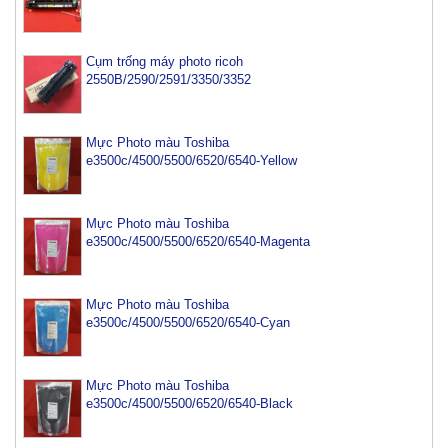
Cụm trống máy photo ricoh
2550B/2590/2591/3350/3352
Mực Photo màu Toshiba
e3500c/4500/5500/6520/6540-Yellow
Mực Photo màu Toshiba
e3500c/4500/5500/6520/6540-Magenta
Mực Photo màu Toshiba
e3500c/4500/5500/6520/6540-Cyan
Mực Photo màu Toshiba
Mực máy photo ricoh MP 2554/ 3054/ 3554/ 3054SP/
e3500c/4500/5500/6520/6540-Black
3554SP
Tham Khảo