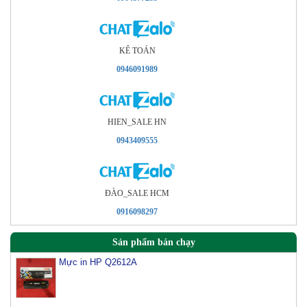
KÊ TOÁN
0946091989
HIEN_SALE HN
0943409555
ÐÀO_SALE HCM
0916098297
Sản phẩm bán chạy
Mực in HP Q2612A