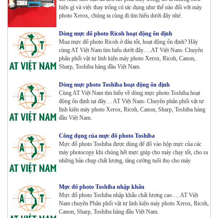
hiện gì và việc thay trống có tác dụng như thế nào đối với máy
photo Xerox, chúng ta cùng đi tìm hiểu dưới đây nhé.
Máy Photocopy màu Toshiba E-Studio 4515AC Renew
Dòng mực đổ photo Ricoh hoạt động ổn định
Tham Khảo
Mua mực đổ photo Ricoh ở đâu tốt, hoạt động ổn định? Hãy
cùng AT Việt Nam tìm hiểu dưới đây….AT Việt Nam- Chuyên
phân phối vật tư linh kiện máy photo Xerox, Ricoh, Canon,
Sharp, Toshiba hàng đầu Việt Nam.
Máy Photocopy màu Toshiba E-Studio 5015AC Renew
Dòng mực photo Toshiba hoạt động ổn định
Tham Khảo
Cùng AT Việt Nam tìm hiểu về dòng mực photo Toshiba hoạt
động ổn định tại đây… AT Việt Nam- Chuyên phân phối vật tư
linh kiện máy photo Xerox, Ricoh, Canon, Sharp, Toshiba hàng
đầu Việt Nam.
Máy Photocopy KONICA MINOLTA Bizhub 367 Renew
Tham Khảo
Công dụng của mực đổ photo Toshiba
Mực đổ photo Toshiba được dùng để đổ vào hộp mực của các
máy photocopy khi chúng hết mực giúp cho máy chạy tốt, cho ra
những bản chụp chất lượng, tăng cường tuổi thọ cho máy
Bộ Mực 4 màu Konica Minolta Bizhub C1085 | 6085 |
6110 | C1100 _Bộ 4 màu _ Trọng lượng 1645g ZIN
HÃNG_ USA
Mực đổ photo Toshiba nhập khẩu
Tham Khảo
Mực đổ photo Toshiba nhập khẩu chất lượng cao…. AT Việt
Nam chuyên Phân phối vật tư linh kiện máy photo Xerox, Ricoh,
Máy Photocopy Ricoh MP 7503 Renew
Canon, Sharp, Toshiba hàng đầu Việt Nam.