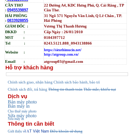
CẦN THƠ
22 Đường A4, KDC Hưng Phú, Q. Cái Răng , TP
:
0945539897
Cần Thơ.
HẢI PHÒNG
31
Ngõ
571 Nguyễn Văn Linh, Q Lê Chân , TP.
:
0833928855
Hải Phòng
GIÁM ĐỐC :
Vương Thị Thanh Hương
ĐKKD :
Cấp Ngày : 26/01/2010
MST :
0104397712
Tel :
0243.5121.888_0943138866
https://sieuthimucin.net/
Website :
http://atgroup.com.vn/
Email :
atgroup03@gmail.com
Hỗ trợ khách hàng
hính sách giao, nhận hàng
Chính sách bảo hành, bảo trì
C
Chính sách đổi, trả hàng
Thông tin thanh toán
Thắc mắc, khiếu nại
Dịch vụ
Bán máy photo
Bán máy in
Cho thuê máy photo
Sửa máy photo
Sửa máy in
Thông tin cần biết
T Việt Nam
Điều khoản sử dụng
Giới thiệu v
ề A