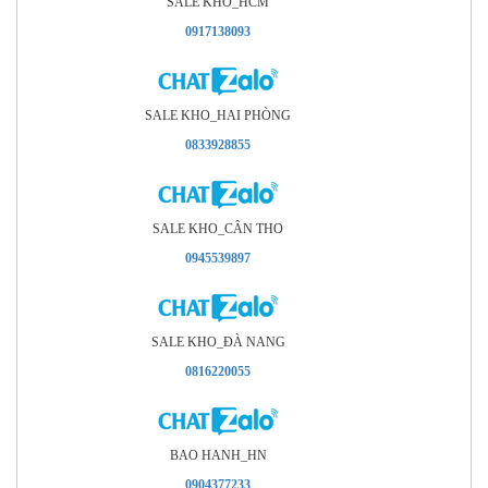
SALE KHO_HCM
0917138093
SALE KHO_HAI PHÒNG
0833928855
SALE KHO_CÂN THO
0945539897
SALE KHO_ÐÀ NANG
0816220055
BAO HANH_HN
0904377233