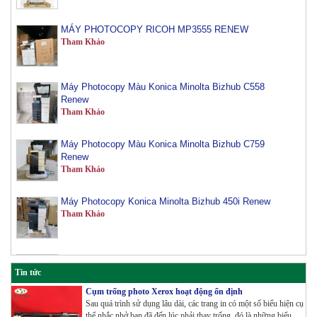
MÁY PHOTOCOPY RICOH MP3555 RENEW
Tham Khảo
Máy Photocopy Màu Konica Minolta Bizhub C558
Renew
Tham Khảo
Máy Photocopy Màu Konica Minolta Bizhub C759
Renew
Tham Khảo
Máy Photocopy Konica Minolta Bizhub 450i Renew
Tham Khảo
Máy Photocopy màu Toshiba E-Studio 3515AC Renew
Tham Khảo
Tin tức
Cụm trống photo Xerox hoạt động ổn định
Máy Photocopy Konica Minolta Bizhub 360i Renew
Sau quá trình sử dụng lâu dài, các trang in có một số biểu hiện cụ
Tham Khảo
thể nhắc nhở bạn đã đến lúc phải thay trống, đó là những biểu