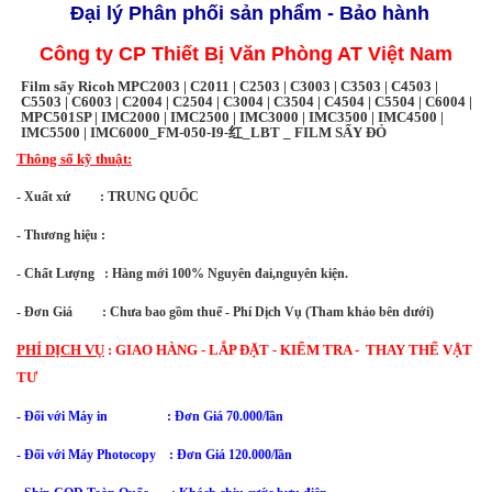
Đại lý Phân phối sản phẩm - Bảo hành
Công ty CP Thiết Bị Văn Phòng AT Việt Nam
Film sấy Ricoh MPC2003 | C2011 | C2503 | C3003 | C3503 | C4503 |
C5503 | C6003 | C2004 | C2504 | C3004 | C3504 | C4504 | C5504 | C6004 |
MPC501SP | IMC2000 | IMC2500 | IMC3000 | IMC3500 | IMC4500 |
IMC5500 | IMC6000_FM-050-I9-红_LBT _ FILM SẤY ĐỎ
Thông số kỹ thuật:
- Xuất xứ : TRUNG QUỐC
- Thương hiệu :
- Chất Lượng : Hàng mới 100% Nguyên đai,nguyên kiện.
- Đơn Giá : Chưa bao gồm thuế - Phí Dịch Vụ (Tham khảo bên dưới)
PHÍ DỊCH VỤ
:
GIAO HÀNG - LẮP ĐẶT - KIỂM TRA - THAY THẾ VẬT
TƯ
- Đối với Máy in : Đơn Giá 70.000/lần
- Đối với
Máy Photocopy : Đơn Giá 120.000/lần