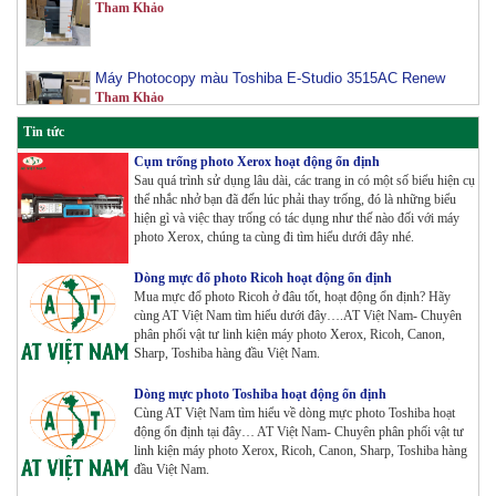
Máy Photocopy màu Toshiba E-Studio 3515AC Renew
Tham Khảo
Tin tức
Máy Photocopy Konica Minolta Bizhub 360i Renew
Cụm trống photo Xerox hoạt động ổn định
Tham Khảo
Sau quá trình sử dụng lâu dài, các trang in có một số biểu hiện cụ
thể nhắc nhở bạn đã đến lúc phải thay trống, đó là những biểu
hiện gì và việc thay trống có tác dụng như thế nào đối với máy
Máy Photocopy màu Toshiba E-Studio 4515AC Renew
photo Xerox, chúng ta cùng đi tìm hiểu dưới đây nhé.
Tham Khảo
Dòng mực đổ photo Ricoh hoạt động ổn định
Mua mực đổ photo Ricoh ở đâu tốt, hoạt động ổn định? Hãy
cùng AT Việt Nam tìm hiểu dưới đây….AT Việt Nam- Chuyên
phân phối vật tư linh kiện máy photo Xerox, Ricoh, Canon,
Máy Photocopy màu Toshiba E-Studio 5015AC Renew
Sharp, Toshiba hàng đầu Việt Nam.
Tham Khảo
Dòng mực photo Toshiba hoạt động ổn định
Cùng AT Việt Nam tìm hiểu về dòng mực photo Toshiba hoạt
động ổn định tại đây… AT Việt Nam- Chuyên phân phối vật tư
linh kiện máy photo Xerox, Ricoh, Canon, Sharp, Toshiba hàng
Máy Photocopy KONICA MINOLTA Bizhub 367 Renew
đầu Việt Nam.
Tham Khảo