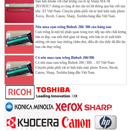
Bạn băn khoăn với chất lượng của lô ép Sharp MX-M
283/363U? chúng ta cùng đi tìm câu trả lời thông qua bài viết này
Máy in Laser Đơn năng G&G GP3300DW in Đảo mặt ,
nhé. AT Việt Nam- Chuyên phân phối vật tư linh kiện máy photo
Wifi
Xerox, Ricoh, Canon, Sharp, Toshiba hàng đầu Việt Nam.
Tham Khảo
Nên mua cụm trống Bizhub 266/ 306 của hãng nào
Cụm trống là một bộ phận quan trọng trực tiếp tạo nên chất lượng
Máy in Đa chức năng G&G GM3310DW in , scan ,
bản in đẹp, sau một thời gian sử dụng, trên bản in sẽ xuất hiện
Copy , Wifi , Lan
những vệt mực hay những chấm đen, điều đó cho thấy đã đến lúc
Tham Khảo
bạn cần thay trống.
Có nên mua cụm trống Bizhub 266/306
Mực ống Ricoh MP 3554 _MP 2554 | 2555 | 3054 |
Có nên mua cụm trống Bizhub 266 | 306… AT Việt Nam-
3554 | 3055 | 3555 | 4054 | 5054 | 6054 | 4055 | 5055 |
Chuyên phân phối vật tư linh kiện máy photo Xerox, Ricoh,
Canon, Sharp, Toshiba hàng đầu Việt Nam.
6055 | IM 2500 | IM 3000 | IM 3500 | IM 4000 | IM
5000 | IM 6000_ MP3554_700G_BIASDO
Tham Khảo
Mực in HP LaserJet Enterprise M610dn | M611dn |
M611x | M612dn | M612x | MFP M634 | MFP M635 |
MFP M636_W1470A (10.5K)_ Có chip_HALLOYA
Tham Khảo