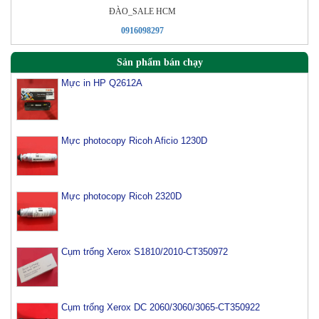
ÐÀO_SALE HCM
0916098297
Sản phẩm bán chạy
Mực in HP Q2612A
Mực photocopy Ricoh Aficio 1230D
Mực photocopy Ricoh 2320D
Cụm trống Xerox S1810/2010-CT350972
Cụm trống Xerox DC 2060/3060/3065-CT350922