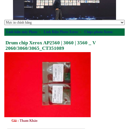
Linh kiện máy Photo
»
Linh Kiện Photo Xerox
»
Chips photo Xerox
Drum chip Xerox AP2560 | 3060 | 3560 _ V
2060/3060/3065_CT351089
Giá :
Tham Khảo