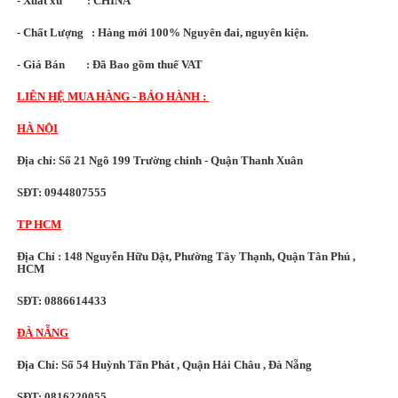
- Xuất xứ : CHINA
- Chất Lượng : Hàng mới 100% Nguyên đai, nguyên kiện.
- Giá Bán : Đã Bao gồm thuế VAT
LIÊN HỆ MUA HÀNG - BẢO HÀNH :
HÀ NỘI
Địa chỉ: Số 21 Ngõ 199 Trường chinh - Quận Thanh Xuân
SĐT: 0944807555
TP HCM
Địa Chỉ : 148 Nguyễn Hữu Dật, Phường Tây Thạnh, Quận Tân Phú ,
HCM
SĐT: 0886614433
ĐÀ NẴNG
Địa Chỉ: Số 54 Huỳnh Tấn Phát , Quận Hải Châu , Đà Nẵng
SĐT: 0816220055