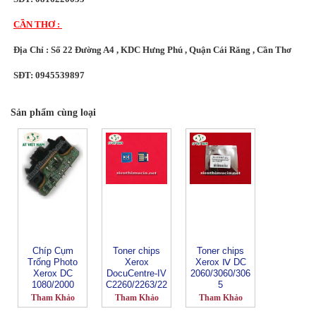
CẦN THƠ :
Địa Chỉ : Số 22 Đường A4 , KDC Hưng Phú , Quận Cái Răng , Cần Thơ
SĐT: 0945539897
Sản phẩm cùng loại
Chíp Cụm
Toner chips
Toner chips
Trống Photo
Xerox
Xerox Ⅳ DC
Xerox DC
DocuCentre-IV
2060/3060/306
1080/2000
C2260/2263/22
5
65
Tham Khảo
Tham Khảo
Tham Khảo