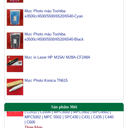
Mực Photo màu Toshiba
e3500c/4500/5500/6520/6540-Cyan
Mực máy photo ricoh MP 2554/ 3054/ 3554/ 3054SP/
3554SP
Mực Photo màu Toshiba
Tham Khảo
e3500c/4500/5500/6520/6540-Black
Mực Photocopy Ricoh 6210D
Tham Khảo
Mực in Laser HP M15A/ M28A-CF248A
Mực đổ photo ricoh MP 3054/3554/4054/5054/6054
Tham Khảo
Mực Photo Konica TN615
Mực Đổ Màu Ricoh MPC 2003 | C3003 | C6003 |
C2503 | C3503 | C4503 | C5503 | 6003 | C4504 | C6004
| C2011 | C2004 | MPC3002 | MPC3502 | MPC4502 |
Sản phẩm Mới
MPC5002 | MPC 5502 | SPC430 | C431 | C435 | C440
| C600
Tham Khảo