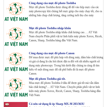
Công dụng của mực đổ photo Toshiba
Mực đổ photo Toshiba được dùng để đổ vào hộp mực của các
Bộ Mực 4 màu Konica Minolta Bizhub C1085 | 6085 |
máy photocopy khi chúng hết mực giúp cho máy chạy tốt, cho ra
6110 | C1100 _Bộ 4 màu _ Trọng lượng 1645g ZIN
những bản chụp chất lượng, tăng cường tuổi thọ cho máy
HÃNG_ USA
Tham Khảo
Mực đổ photo Toshiba nhập khẩu
Máy Photocopy Ricoh MP 7503 Renew
Mực đổ photo Toshiba nhập khẩu chất lượng cao…. AT Việt
Nam chuyên Phân phối vật tư linh kiện máy photo Xerox, Ricoh,
Tham Khảo
Canon, Sharp, Toshiba hàng đầu Việt Nam.
Công dụng của mực đổ photo Canon
Máy photocopy Ricoh IM 7000
Để mua được mực đổ phù hợp với dòng máy, đảm bảo chất lượng
Tham Khảo
và giá cả đang là câu hỏi được đặt ra đối với rất nhiều người sử
dụng máy photocopy. Trong bài dưới đây chúng ta cùng đi tìm
hiểu về một dòng mực đổ rất phổ biến đó là mực đổ photo
Canon.
Máy in Laser Đơn năng G&G P2022W_in Wifi
Mực đổ photo Toshiba giá tốt.
Tham Khảo
Mua mực đổ photo Toshiba ở đâu để được giá tốt mà vẫn đảm
bảo chất lượng?.... AT Việt Nam- Chuyên phân phối vật tư linh
kiện máy photo Xerox, Ricoh, Canon, Sharp, Toshiba hàng đầu
Việt Nam.
Máy in Laser Đơn năng G&G GP4200DW in Đảo mặt ,
Wifi
Tham Khảo
Có nên sử dụng lô ép Sharp MX-M 283/363U