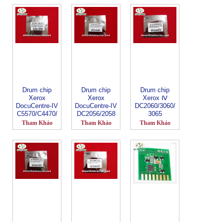
Drum chip
Drum chip
Drum chip
Xerox
Xerox
Xerox Ⅳ
DocuCentre-IV
DocuCentre-IV
DC2060/3060/
C5570/C4470/
DC2056/2058
3065
C3370/C2270
Tham Khảo
Tham Khảo
Tham Khảo