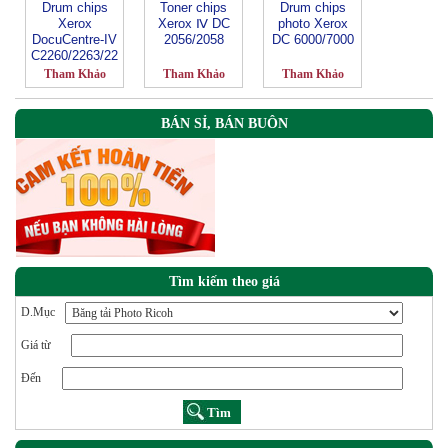
Drum chips
Toner chips
Drum chips
Xerox
Xerox Ⅳ DC
photo Xerox
DocuCentre-IV
2056/2058
DC 6000/7000
C2260/2263/22
65
Tham Khảo
Tham Khảo
Tham Khảo
BÁN SỈ, BÁN BUÔN
Tìm kiếm theo giá
D.Mục
Giá từ
Đến