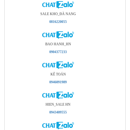
SALE KHO_ÐÀ NANG
0816220055
BAO HANH_HN
0904377233
KÊ TOÁN
0946091989
HIEN_SALE HN
0943409555