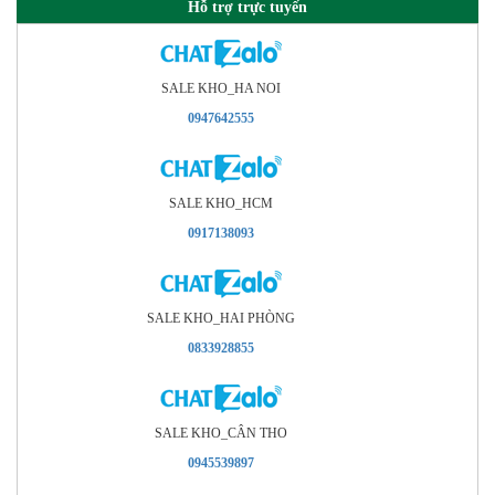
Hỗ trợ trực tuyến
SALE KHO_HA NOI
0947642555
SALE KHO_HCM
0917138093
SALE KHO_HAI PHÒNG
0833928855
SALE KHO_CÂN THO
0945539897