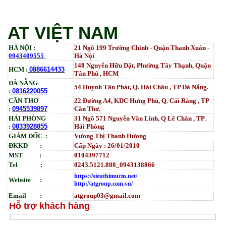
AT VIỆT NAM
HÀ NỘI :
21 Ngõ 199 Trường Chinh - Quận Thanh Xuân -
0943409555
Hà Nội
148 Nguyễn Hữu Dật, Phường Tây Thạnh, Quận
HCM :
0886614433
Tân Phú , HCM
ĐÀ NẴNG
54 Huỳnh Tấn Phát, Q. Hải Châu , TP Đà Nẵng.
:
0816220055
CẦN THƠ
22 Đường A4, KDC Hưng Phú, Q. Cái Răng , TP
:
0945539897
Cần Thơ.
HẢI PHÒNG
31
Ngõ
571 Nguyễn Văn Linh, Q Lê Chân , TP.
:
0833928855
Hải Phòng
GIÁM ĐỐC :
Vương Thị Thanh Hương
ĐKKD :
Cấp Ngày : 26/01/2010
MST :
0104397712
Tel :
0243.5121.888_0943138866
https://sieuthimucin.net/
Website :
http://atgroup.com.vn/
Email :
atgroup03@gmail.com
Hỗ trợ khách hàng