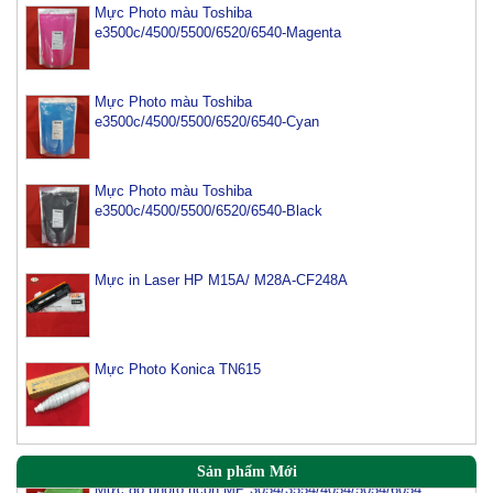
Mực Photo màu Toshiba
e3500c/4500/5500/6520/6540-Magenta
Mực Photo màu Toshiba
e3500c/4500/5500/6520/6540-Cyan
Mực Photo màu Toshiba
e3500c/4500/5500/6520/6540-Black
Mực in Laser HP M15A/ M28A-CF248A
Mực máy photo ricoh MP 2554/ 3054/ 3554/ 3054SP/
3554SP
Tham Khảo
Mực Photo Konica TN615
Mực Photocopy Ricoh 6210D
Tham Khảo
Mực đổ photo ricoh MP 3054/3554/4054/5054/6054
Sản phẩm Mới
Tham Khảo