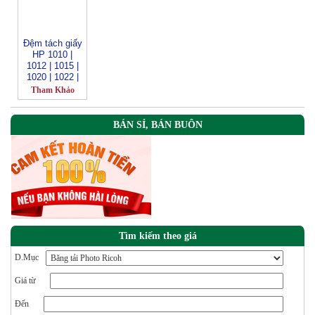
MF5960dn |
MF6160dw |
MF6180dw_RL
1-2115
Đệm tách giấy
HP 1010 |
1012 | 1015 |
1020 | 1022 |
3015 | 3020 |
Tham Khảo
3030 | 3050 |
3052 | 3055 |
Canon
BÁN SỈ, BÁN BUÔN
LBP2900 |
LBP3000_RC1
-2038_H306
Tìm kiếm theo giá
D.Mục
Giá từ
Đến