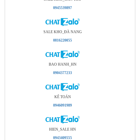
0945539897
SALE KHO_ÐÀ NANG
0816220055
BAO HANH_HN
0904377233
KÊ TOÁN
0946091989
HIEN_SALE HN
0943409555