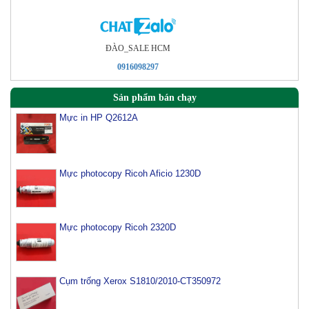
ÐÀO_SALE HCM
0916098297
Sản phẩm bán chạy
Mực in HP Q2612A
Mực photocopy Ricoh Aficio 1230D
Mực photocopy Ricoh 2320D
Cụm trống Xerox S1810/2010-CT350972