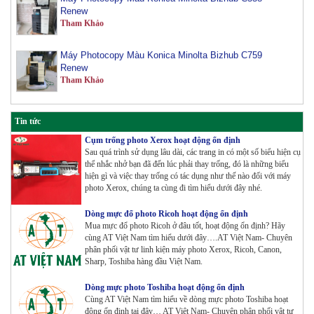
Tham Khảo
Máy Photocopy Màu Konica Minolta Bizhub C759
Renew
Tham Khảo
Máy Photocopy Konica Minolta Bizhub 450i Renew
Tham Khảo
Tin tức
Cụm trống photo Xerox hoạt động ổn định
Sau quá trình sử dụng lâu dài, các trang in có một số biểu hiện cụ
Máy Photocopy màu Toshiba E-Studio 3515AC Renew
thể nhắc nhở bạn đã đến lúc phải thay trống, đó là những biểu
Tham Khảo
hiện gì và việc thay trống có tác dụng như thế nào đối với máy
photo Xerox, chúng ta cùng đi tìm hiểu dưới đây nhé.
Máy Photocopy Konica Minolta Bizhub 360i Renew
Dòng mực đổ photo Ricoh hoạt động ổn định
Tham Khảo
Mua mực đổ photo Ricoh ở đâu tốt, hoạt động ổn định? Hãy
cùng AT Việt Nam tìm hiểu dưới đây….AT Việt Nam- Chuyên
phân phối vật tư linh kiện máy photo Xerox, Ricoh, Canon,
Sharp, Toshiba hàng đầu Việt Nam.
Máy Photocopy màu Toshiba E-Studio 4515AC Renew
Tham Khảo
Dòng mực photo Toshiba hoạt động ổn định
Cùng AT Việt Nam tìm hiểu về dòng mực photo Toshiba hoạt
động ổn định tại đây… AT Việt Nam- Chuyên phân phối vật tư