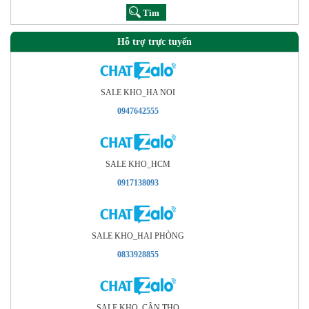
Hỗ trợ trực tuyến
SALE KHO_HA NOI
0947642555
SALE KHO_HCM
0917138093
SALE KHO_HAI PHÒNG
0833928855
SALE KHO_CÂN THO