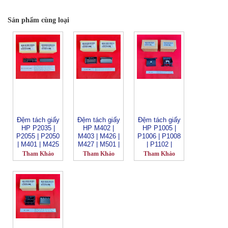
Sản phẩm cùng loại
Đệm tách giấy
Đệm tách giấy
Đệm tách giấy
HP P2035 |
HP M402 |
HP P1005 |
P2055 | P2050
M403 | M426 |
P1006 | P1008
| M401 | M425
M427 | M501 |
| P1102 |
| Canon
M506 |
P1100 | M125 |
Tham Khảo
Tham Khảo
Tham Khảo
imageCLASS
M528_RL2-
Canon
D1120 | D1150
0657-
imageCLASS
| D1170 |
000_H304
LBP6000 |
D1180 | D1320
LBP6030 |
| D1350 |
MF3010
D1370 |
_RM1-4006 _
MF5850dn |
H301
MF5880dn |
MF5950dw |