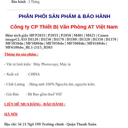
Bảo hành
: 3 Tháng
PHÂN PHỐI SẢN PHẨM & BẢO HÀNH
Công ty CP Thiết Bị Văn Phòng AT Việt Nam
Đệm tách giấy HP P2035 | P2055 | P2050 | M401 | M425 | Canon
imageCLASS D1120 | D1150 | D1170 | D1180 | D1320 | D1350 | D1370 |
MF5850dn | MF5880dn | MF5950dw | MF5960dn | MF6160dw |
MF6180dw_RL1-2115_H303
Thông tin sản phẩm :
- Vật tư linh kiện : Máy Photocopy, Máy in
- Xuất xứ : CHINA
- Chất Lượng : Hàng mới 100% Nguyên đai, nguyên kiện.
- Giá Bán : Đã Bao gồm thuế VAT
LIÊN HỆ MUA HÀNG - BẢO HÀNH :
HÀ NỘI
Địa chỉ: Số 21 Ngõ 199 Trường chinh - Quận Thanh Xuân