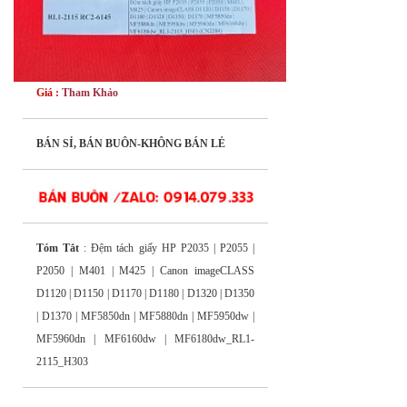
Giá :
Tham Khảo
BÁN SỈ, BÁN BUÔN-KHÔNG BÁN LẺ
Tóm Tắt
: Đệm tách giấy HP P2035 | P2055 |
P2050 | M401 | M425 | Canon imageCLASS
D1120 | D1150 | D1170 | D1180 | D1320 | D1350
| D1370 | MF5850dn | MF5880dn | MF5950dw |
MF5960dn | MF6160dw | MF6180dw_RL1-
2115_H303