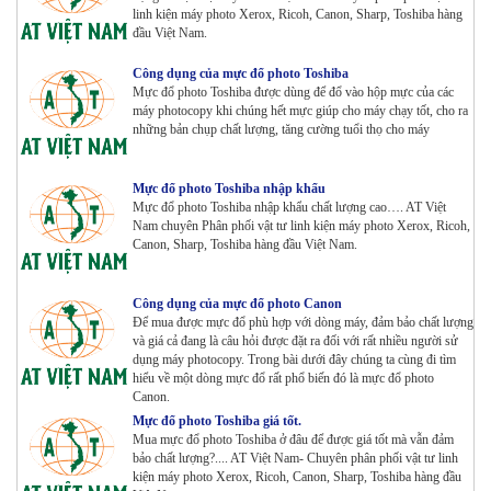
linh kiện máy photo Xerox, Ricoh, Canon, Sharp, Toshiba hàng
đầu Việt Nam.
Máy Photocopy màu Toshiba E-Studio 5015AC Renew
Tham Khảo
Công dụng của mực đổ photo Toshiba
Mực đổ photo Toshiba được dùng để đổ vào hộp mực của các
máy photocopy khi chúng hết mực giúp cho máy chạy tốt, cho ra
những bản chụp chất lượng, tăng cường tuổi thọ cho máy
Máy Photocopy KONICA MINOLTA Bizhub 367 Renew
Tham Khảo
Mực đổ photo Toshiba nhập khẩu
Mực đổ photo Toshiba nhập khẩu chất lượng cao…. AT Việt
Nam chuyên Phân phối vật tư linh kiện máy photo Xerox, Ricoh,
Bộ Mực 4 màu Konica Minolta Bizhub C1085 | 6085 |
Canon, Sharp, Toshiba hàng đầu Việt Nam.
6110 | C1100 _Bộ 4 màu _ Trọng lượng 1645g ZIN
HÃNG_ USA
Tham Khảo
Công dụng của mực đổ photo Canon
Để mua được mực đổ phù hợp với dòng máy, đảm bảo chất lượng
Máy Photocopy Ricoh MP 7503 Renew
và giá cả đang là câu hỏi được đặt ra đối với rất nhiều người sử
Tham Khảo
dụng máy photocopy. Trong bài dưới đây chúng ta cùng đi tìm
hiểu về một dòng mực đổ rất phổ biến đó là mực đổ photo
Canon.
Mực đổ photo Toshiba giá tốt.
Mua mực đổ photo Toshiba ở đâu để được giá tốt mà vẫn đảm
Máy photocopy Ricoh IM 7000
bảo chất lượng?.... AT Việt Nam- Chuyên phân phối vật tư linh
Tham Khảo
kiện máy photo Xerox, Ricoh, Canon, Sharp, Toshiba hàng đầu