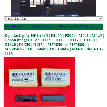
Link Kiện Máy In
»
Kéo Giấy Máy in
»
Miếng đệm tách giấy máy in
Đệm tách giấy HP P2035 | P2055 | P2050 | M401 | M425 |
Canon imageCLASS D1120 | D1150 | D1170 | D1180 |
D1320 | D1350 | D1370 | MF5850dn | MF5880dn |
MF5950dw | MF5960dn | MF6160dw | MF6180dw_RL1-
2115