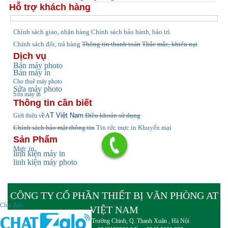
Hỗ trợ khách hàng
hính sách giao, nhận hàng
Chính sách bảo hành, bảo trì
C
Chính sách đổi, trả hàng
Thông tin thanh toán
Thắc mắc, khiếu nại
Dịch vụ
Bán máy photo
Bán máy in
Cho thuê máy photo
Sửa máy photo
Sửa máy in
Thông tin cần biết
T Việt Nam
Điều khoản sử dụng
Giới thiệu v
ề A
Chính sách bảo mật thông tin
Tin tức
mực in Khuyến mại
Sản Phẩm
Mực in
linh kiện máy in
linh kiện máy photo
CÔNG TY CỔ PHẦN THIẾT BỊ VĂN PHÒNG AT
Chat Zalo
VIỆT NAM
Đ/c : Số nhà 21 Ngõ 199 Trường Chinh, Q. Thanh Xuân , Hà Nội