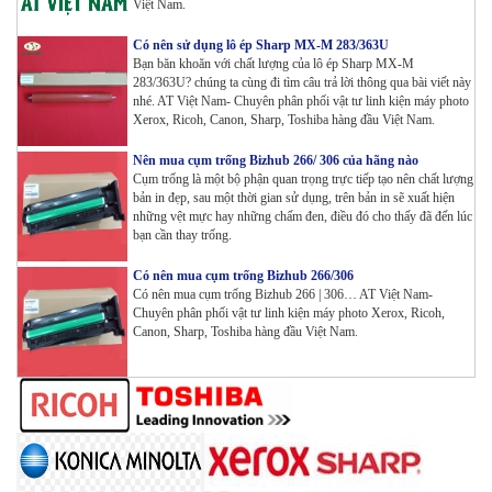
Việt Nam.
Máy in Laser Đơn năng G&G P2022W_in Wifi
Có nên sử dụng lô ép Sharp MX-M 283/363U
Tham Khảo
Bạn băn khoăn với chất lượng của lô ép Sharp MX-M
283/363U? chúng ta cùng đi tìm câu trả lời thông qua bài viết này
nhé. AT Việt Nam- Chuyên phân phối vật tư linh kiện máy photo
Xerox, Ricoh, Canon, Sharp, Toshiba hàng đầu Việt Nam.
Máy in Laser Đơn năng G&G GP4200DW in Đảo mặt ,
Wifi
Nên mua cụm trống Bizhub 266/ 306 của hãng nào
Tham Khảo
Cụm trống là một bộ phận quan trọng trực tiếp tạo nên chất lượng
bản in đẹp, sau một thời gian sử dụng, trên bản in sẽ xuất hiện
những vệt mực hay những chấm đen, điều đó cho thấy đã đến lúc
Máy in Laser Đơn năng G&G GP3300DW in Đảo mặt ,
bạn cần thay trống.
Wifi
Tham Khảo
Có nên mua cụm trống Bizhub 266/306
Có nên mua cụm trống Bizhub 266 | 306… AT Việt Nam-
Máy in Đa chức năng G&G GM3310DW in , scan ,
Chuyên phân phối vật tư linh kiện máy photo Xerox, Ricoh,
Copy , Wifi , Lan
Canon, Sharp, Toshiba hàng đầu Việt Nam.
Tham Khảo
Mực ống Ricoh MP 3554 _MP 2554 | 2555 | 3054 |
3554 | 3055 | 3555 | 4054 | 5054 | 6054 | 4055 | 5055 |
6055 | IM 2500 | IM 3000 | IM 3500 | IM 4000 | IM
5000 | IM 6000_ MP3554_700G_BIASDO