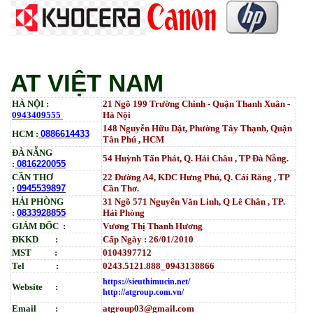
Tham Khảo
Mực in HP LaserJet Enterprise M610dn | M611dn |
M611x | M612dn | M612x | MFP M634 | MFP M635 |
MFP M636_W1470A (10.5K)_ Có chip_HALLOYA
Tham Khảo
AT VIỆT NAM
HÀ NỘI :
21 Ngõ 199 Trường Chinh - Quận Thanh Xuân -
0943409555
Hà Nội
148 Nguyễn Hữu Dật, Phường Tây Thạnh, Quận
HCM :
0886614433
Tân Phú , HCM
ĐÀ NẴNG
54 Huỳnh Tấn Phát, Q. Hải Châu , TP Đà Nẵng.
:
0816220055
CẦN THƠ
22 Đường A4, KDC Hưng Phú, Q. Cái Răng , TP
:
0945539897
Cần Thơ.
HẢI PHÒNG
31
Ngõ
571 Nguyễn Văn Linh, Q Lê Chân , TP.
:
0833928855
Hải Phòng
GIÁM ĐỐC :
Vương Thị Thanh Hương
ĐKKD :
Cấp Ngày : 26/01/2010
MST :
0104397712
Tel :
0243.5121.888_0943138866
https://sieuthimucin.net/
Website :
http://atgroup.com.vn/
Email :
atgroup03@gmail.com