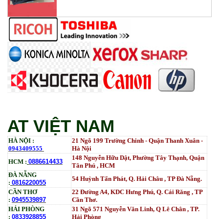
Tham Khảo
Mực ống Ricoh MP 3554 _MP 2554 | 2555 | 3054 |
3554 | 3055 | 3555 | 4054 | 5054 | 6054 | 4055 | 5055 |
6055 | IM 2500 | IM 3000 | IM 3500 | IM 4000 | IM
5000 | IM 6000_ MP3554_700G_BIASDO
Tham Khảo
Mực in HP LaserJet Enterprise M610dn | M611dn |
M611x | M612dn | M612x | MFP M634 | MFP M635 |
MFP M636_W1470A (10.5K)_ Có chip_HALLOYA
Tham Khảo
AT VIỆT NAM
HÀ NỘI :
21 Ngõ 199 Trường Chinh - Quận Thanh Xuân -
0943409555
Hà Nội
148 Nguyễn Hữu Dật, Phường Tây Thạnh, Quận
HCM :
0886614433
Tân Phú , HCM
ĐÀ NẴNG
54 Huỳnh Tấn Phát, Q. Hải Châu , TP Đà Nẵng.
:
0816220055
CẦN THƠ
22 Đường A4, KDC Hưng Phú, Q. Cái Răng , TP
:
0945539897
Cần Thơ.
HẢI PHÒNG
31
Ngõ
571 Nguyễn Văn Linh, Q Lê Chân , TP.
:
0833928855
Hải Phòng