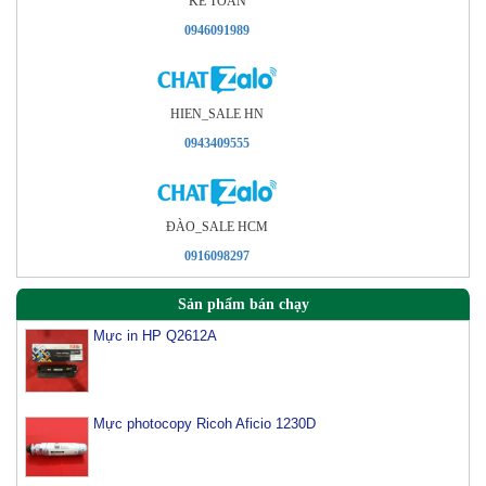
KÊ TOÁN
0946091989
HIEN_SALE HN
0943409555
ÐÀO_SALE HCM
0916098297
Sản phẩm bán chạy
Mực in HP Q2612A
Mực photocopy Ricoh Aficio 1230D