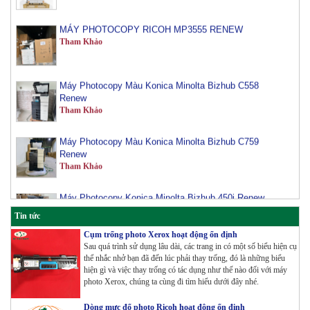
MÁY PHOTOCOPY RICOH MP3555 RENEW
Tham Khảo
Máy Photocopy Màu Konica Minolta Bizhub C558
Renew
Tham Khảo
Máy Photocopy Màu Konica Minolta Bizhub C759
Renew
Tham Khảo
Máy Photocopy Konica Minolta Bizhub 450i Renew
Tham Khảo
Tin tức
Cụm trống photo Xerox hoạt động ổn định
Máy Photocopy màu Toshiba E-Studio 3515AC Renew
Sau quá trình sử dụng lâu dài, các trang in có một số biểu hiện cụ
Tham Khảo
thể nhắc nhở bạn đã đến lúc phải thay trống, đó là những biểu
hiện gì và việc thay trống có tác dụng như thế nào đối với máy
photo Xerox, chúng ta cùng đi tìm hiểu dưới đây nhé.
Máy Photocopy Konica Minolta Bizhub 360i Renew
Dòng mực đổ photo Ricoh hoạt động ổn định