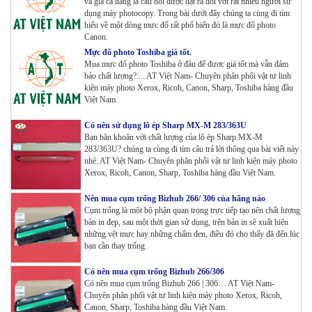
và giá cả đang là câu hỏi được đặt ra đối với rất nhiều người sử
Tham Khảo
dụng máy photocopy. Trong bài dưới đây chúng ta cùng đi tìm
hiểu về một dòng mực đổ rất phổ biến đó là mực đổ photo
Canon.
Mực đổ photo Toshiba giá tốt.
Máy photocopy Ricoh IM 7000
Mua mực đổ photo Toshiba ở đâu để được giá tốt mà vẫn đảm
Tham Khảo
bảo chất lượng?.... AT Việt Nam- Chuyên phân phối vật tư linh
kiện máy photo Xerox, Ricoh, Canon, Sharp, Toshiba hàng đầu
Việt Nam.
Máy in Laser Đơn năng G&G P2022W_in Wifi
Có nên sử dụng lô ép Sharp MX-M 283/363U
Tham Khảo
Bạn băn khoăn với chất lượng của lô ép Sharp MX-M
283/363U? chúng ta cùng đi tìm câu trả lời thông qua bài viết này
nhé. AT Việt Nam- Chuyên phân phối vật tư linh kiện máy photo
Xerox, Ricoh, Canon, Sharp, Toshiba hàng đầu Việt Nam.
Máy in Laser Đơn năng G&G GP4200DW in Đảo mặt ,
Wifi
Nên mua cụm trống Bizhub 266/ 306 của hãng nào
Tham Khảo
Cụm trống là một bộ phận quan trọng trực tiếp tạo nên chất lượng
bản in đẹp, sau một thời gian sử dụng, trên bản in sẽ xuất hiện
Máy in Laser Đơn năng G&G GP3300DW in Đảo mặt ,
những vệt mực hay những chấm đen, điều đó cho thấy đã đến lúc
Wifi
bạn cần thay trống.
Tham Khảo
Có nên mua cụm trống Bizhub 266/306
Có nên mua cụm trống Bizhub 266 | 306… AT Việt Nam-
Máy in Đa chức năng G&G GM3310DW in , scan ,
Chuyên phân phối vật tư linh kiện máy photo Xerox, Ricoh,
Copy , Wifi , Lan
Canon, Sharp, Toshiba hàng đầu Việt Nam.