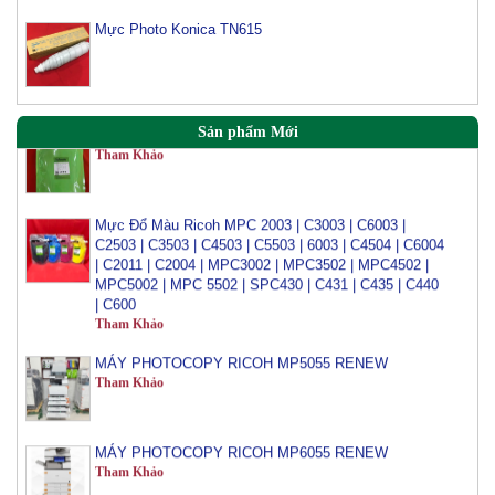
Mực Photo Konica TN615
Mực Photocopy Ricoh 6210D
Tham Khảo
Mực đổ photo ricoh MP 3054/3554/4054/5054/6054
Sản phẩm Mới
Tham Khảo
Mực Đổ Màu Ricoh MPC 2003 | C3003 | C6003 |
C2503 | C3503 | C4503 | C5503 | 6003 | C4504 | C6004
| C2011 | C2004 | MPC3002 | MPC3502 | MPC4502 |
MPC5002 | MPC 5502 | SPC430 | C431 | C435 | C440
| C600
Tham Khảo
MÁY PHOTOCOPY RICOH MP5055 RENEW
Tham Khảo
MÁY PHOTOCOPY RICOH MP6055 RENEW
Tham Khảo