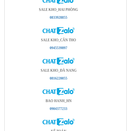
SALE KHO_HAI PHÒNG
0833928855
SALE KHO_CÂN THO
0945539897
SALE KHO_ÐÀ NANG
0816220055
BAO HANH_HN
0904377233