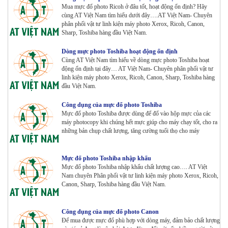
Tham Khảo
Mua mực đổ photo Ricoh ở đâu tốt, hoạt động ổn định? Hãy
cùng AT Việt Nam tìm hiểu dưới đây….AT Việt Nam- Chuyên
phân phối vật tư linh kiện máy photo Xerox, Ricoh, Canon,
Sharp, Toshiba hàng đầu Việt Nam.
Máy Photocopy màu Toshiba E-Studio 4515AC Renew
Tham Khảo
Dòng mực photo Toshiba hoạt động ổn định
Cùng AT Việt Nam tìm hiểu về dòng mực photo Toshiba hoạt
động ổn định tại đây… AT Việt Nam- Chuyên phân phối vật tư
linh kiện máy photo Xerox, Ricoh, Canon, Sharp, Toshiba hàng
Máy Photocopy màu Toshiba E-Studio 5015AC Renew
đầu Việt Nam.
Tham Khảo
Công dụng của mực đổ photo Toshiba
Mực đổ photo Toshiba được dùng để đổ vào hộp mực của các
máy photocopy khi chúng hết mực giúp cho máy chạy tốt, cho ra
những bản chụp chất lượng, tăng cường tuổi thọ cho máy
Máy Photocopy KONICA MINOLTA Bizhub 367 Renew
Tham Khảo
Mực đổ photo Toshiba nhập khẩu
Mực đổ photo Toshiba nhập khẩu chất lượng cao…. AT Việt
Nam chuyên Phân phối vật tư linh kiện máy photo Xerox, Ricoh,
Bộ Mực 4 màu Konica Minolta Bizhub C1085 | 6085 |
Canon, Sharp, Toshiba hàng đầu Việt Nam.
6110 | C1100 _Bộ 4 màu _ Trọng lượng 1645g ZIN
HÃNG_ USA
Tham Khảo
Công dụng của mực đổ photo Canon
Để mua được mực đổ phù hợp với dòng máy, đảm bảo chất lượng
Máy Photocopy Ricoh MP 7503 Renew