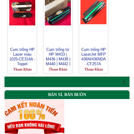
M72430_W900
LBP 162dw,
6MC_DRUM
MF269DW (Có
UNIT
chíp) CF232A
TOPJET
Cụm trống HP
Cụm trống từ
Cụm trống HP
Laser màu
HP M433 |
LaserJet MFP
1025-CE314A -
M436 | M438 |
436N/436NDA
Topjet
M440 | M442 |
-CF257A
M443 |
Tham Khảo
Tham Khảo
Tham Khảo
M42623 |
M42625 -
1
CF257A
BÁN SỈ, BÁN BUÔN