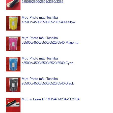
2550B/2590/2591/3350/3352
Mực Photo màu Toshiba
e3500c/4500/5500/6520/6540-Yellow
Mực Photo màu Toshiba
e3500c/4500/5500/6520/6540-Magenta
Mực Photo màu Toshiba
e3500c/4500/5500/6520/6540-Cyan
Mực Photo màu Toshiba
e3500c/4500/5500/6520/6540-Black
Mực in Laser HP M15A/ M28A-CF248A
Mực máy photo ricoh MP 2554/ 3054/ 3554/ 3054SP/
3554SP
Tham Khảo