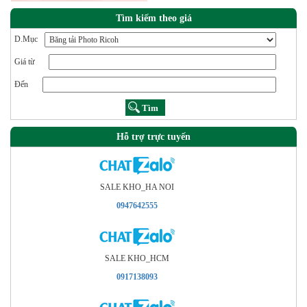
Tìm kiếm theo giá
D.Mục
Giá từ
Đến
Hỗ trợ trực tuyến
SALE KHO_HA NOI
0947642555
SALE KHO_HCM
0917138093