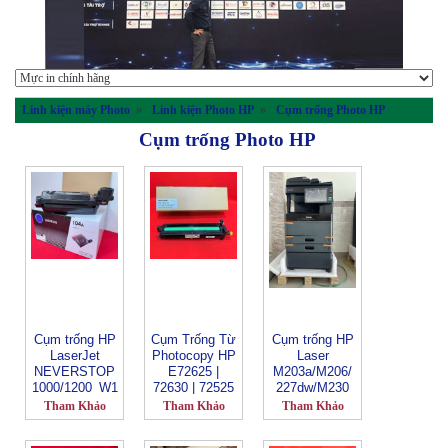
Linh kiện máy Photo
»
Linh kiện Photo HP
»
Cụm trống Photo HP
Cụm trống Photo HP
Cụm trống HP
Cụm Trống Từ
Cụm trống HP
LaserJet
Photocopy HP
Laser
NEVERSTOP
E72625 |
M203a/M206/
1000/1200_W1
72630 | 72525
227dw/M230
104A_Topjet
| E72530z |
Canon LBP
Tham Khảo
Tham Khảo
Tham Khảo
E72535 |
160 Series,
E72425 |
LBP 161dn,