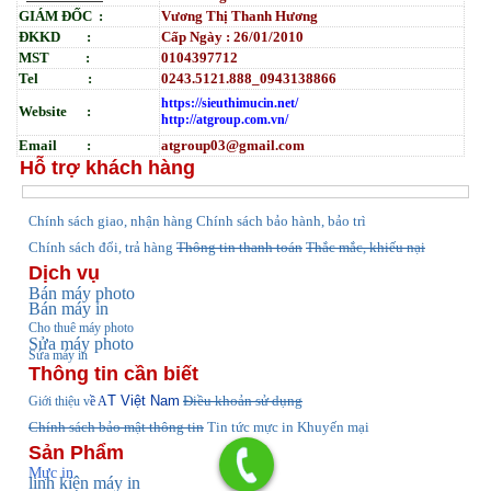
GIÁM ĐỐC :
Vương Thị Thanh Hương
ĐKKD :
Cấp Ngày : 26/01/2010
MST :
0104397712
Tel :
0243.5121.888_0943138866
https://sieuthimucin.net/
Website :
http://atgroup.com.vn/
Email :
atgroup03@gmail.com
Hỗ trợ khách hàng
hính sách giao, nhận hàng
Chính sách bảo hành, bảo trì
C
Chính sách đổi, trả hàng
Thông tin thanh toán
Thắc mắc, khiếu nại
Dịch vụ
Bán máy photo
Bán máy in
Cho thuê máy photo
Sửa máy photo
Sửa máy in
Thông tin cần biết
T Việt Nam
Điều khoản sử dụng
Giới thiệu v
ề A
Chính sách bảo mật thông tin
Tin tức
mực in Khuyến mại
Sản Phẩm
Mực in
linh kiện máy in