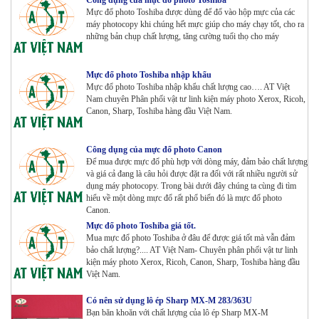
Công dụng của mực đổ photo Toshiba
Mực đổ photo Toshiba được dùng để đổ vào hộp mực của các
máy photocopy khi chúng hết mực giúp cho máy chạy tốt, cho ra
Máy Photocopy KONICA MINOLTA Bizhub 367 Renew
những bản chụp chất lượng, tăng cường tuổi thọ cho máy
Tham Khảo
Mực đổ photo Toshiba nhập khẩu
Mực đổ photo Toshiba nhập khẩu chất lượng cao…. AT Việt
Bộ Mực 4 màu Konica Minolta Bizhub C1085 | 6085 |
Nam chuyên Phân phối vật tư linh kiện máy photo Xerox, Ricoh,
6110 | C1100 _Bộ 4 màu _ Trọng lượng 1645g ZIN
Canon, Sharp, Toshiba hàng đầu Việt Nam.
HÃNG_ USA
Tham Khảo
Công dụng của mực đổ photo Canon
Máy Photocopy Ricoh MP 7503 Renew
Để mua được mực đổ phù hợp với dòng máy, đảm bảo chất lượng
Tham Khảo
và giá cả đang là câu hỏi được đặt ra đối với rất nhiều người sử
dụng máy photocopy. Trong bài dưới đây chúng ta cùng đi tìm
hiểu về một dòng mực đổ rất phổ biến đó là mực đổ photo
Canon.
Máy photocopy Ricoh IM 7000
Mực đổ photo Toshiba giá tốt.
Tham Khảo
Mua mực đổ photo Toshiba ở đâu để được giá tốt mà vẫn đảm
bảo chất lượng?.... AT Việt Nam- Chuyên phân phối vật tư linh
kiện máy photo Xerox, Ricoh, Canon, Sharp, Toshiba hàng đầu
Việt Nam.
Máy in Laser Đơn năng G&G P2022W_in Wifi
Tham Khảo
Có nên sử dụng lô ép Sharp MX-M 283/363U
Bạn băn khoăn với chất lượng của lô ép Sharp MX-M