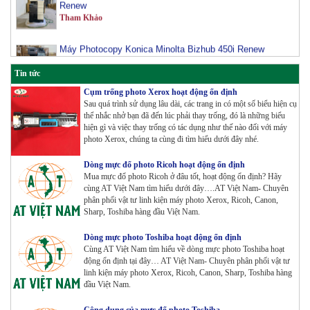
Tham Khảo
Máy Photocopy Konica Minolta Bizhub 450i Renew
Tham Khảo
Tin tức
Máy Photocopy màu Toshiba E-Studio 3515AC Renew
Cụm trống photo Xerox hoạt động ổn định
Tham Khảo
Sau quá trình sử dụng lâu dài, các trang in có một số biểu hiện cụ
thể nhắc nhở bạn đã đến lúc phải thay trống, đó là những biểu
hiện gì và việc thay trống có tác dụng như thế nào đối với máy
photo Xerox, chúng ta cùng đi tìm hiểu dưới đây nhé.
Máy Photocopy Konica Minolta Bizhub 360i Renew
Tham Khảo
Dòng mực đổ photo Ricoh hoạt động ổn định
Mua mực đổ photo Ricoh ở đâu tốt, hoạt động ổn định? Hãy
cùng AT Việt Nam tìm hiểu dưới đây….AT Việt Nam- Chuyên
phân phối vật tư linh kiện máy photo Xerox, Ricoh, Canon,
Máy Photocopy màu Toshiba E-Studio 4515AC Renew
Sharp, Toshiba hàng đầu Việt Nam.
Tham Khảo
Dòng mực photo Toshiba hoạt động ổn định
Cùng AT Việt Nam tìm hiểu về dòng mực photo Toshiba hoạt
động ổn định tại đây… AT Việt Nam- Chuyên phân phối vật tư
Máy Photocopy màu Toshiba E-Studio 5015AC Renew
linh kiện máy photo Xerox, Ricoh, Canon, Sharp, Toshiba hàng
đầu Việt Nam.
Tham Khảo