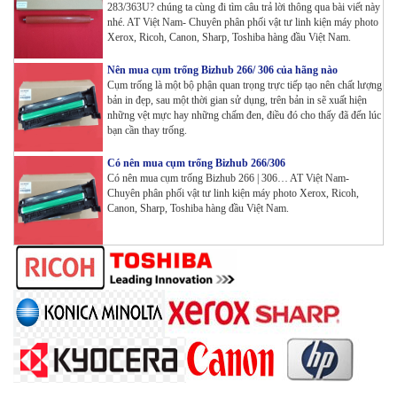
283/363U? chúng ta cùng đi tìm câu trả lời thông qua bài viết này
nhé. AT Việt Nam- Chuyên phân phối vật tư linh kiện máy photo
Máy in Laser Đơn năng G&G GP4200DW in Đảo mặt ,
Xerox, Ricoh, Canon, Sharp, Toshiba hàng đầu Việt Nam.
Wifi
Tham Khảo
Nên mua cụm trống Bizhub 266/ 306 của hãng nào
Cụm trống là một bộ phận quan trọng trực tiếp tạo nên chất lượng
Máy in Laser Đơn năng G&G GP3300DW in Đảo mặt ,
bản in đẹp, sau một thời gian sử dụng, trên bản in sẽ xuất hiện
những vệt mực hay những chấm đen, điều đó cho thấy đã đến lúc
Wifi
bạn cần thay trống.
Tham Khảo
Có nên mua cụm trống Bizhub 266/306
Máy in Đa chức năng G&G GM3310DW in , scan ,
Có nên mua cụm trống Bizhub 266 | 306… AT Việt Nam-
Copy , Wifi , Lan
Chuyên phân phối vật tư linh kiện máy photo Xerox, Ricoh,
Tham Khảo
Canon, Sharp, Toshiba hàng đầu Việt Nam.
Mực ống Ricoh MP 3554 _MP 2554 | 2555 | 3054 |
3554 | 3055 | 3555 | 4054 | 5054 | 6054 | 4055 | 5055 |
6055 | IM 2500 | IM 3000 | IM 3500 | IM 4000 | IM
5000 | IM 6000_ MP3554_700G_BIASDO
Tham Khảo
Mực in HP LaserJet Enterprise M610dn | M611dn |
M611x | M612dn | M612x | MFP M634 | MFP M635 |
MFP M636_W1470A (10.5K)_ Có chip_HALLOYA