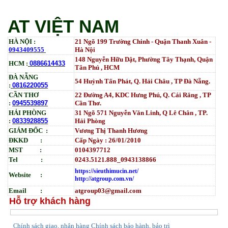
Tham Khảo
AT VIỆT NAM
HÀ NỘI :
21 Ngõ 199 Trường Chinh - Quận Thanh Xuân -
0943409555
Hà Nội
148 Nguyễn Hữu Dật, Phường Tây Thạnh, Quận
HCM :
0886614433
Tân Phú , HCM
ĐÀ NẴNG
54 Huỳnh Tấn Phát, Q. Hải Châu , TP Đà Nẵng.
:
0816220055
CẦN THƠ
22 Đường A4, KDC Hưng Phú, Q. Cái Răng , TP
:
0945539897
Cần Thơ.
HẢI PHÒNG
31
Ngõ
571 Nguyễn Văn Linh, Q Lê Chân , TP.
:
0833928855
Hải Phòng
GIÁM ĐỐC :
Vương Thị Thanh Hương
ĐKKD :
Cấp Ngày : 26/01/2010
MST :
0104397712
Tel :
0243.5121.888_0943138866
https://sieuthimucin.net/
Website :
http://atgroup.com.vn/
Email :
atgroup03@gmail.com
Hỗ trợ khách hàng
hính sách giao, nhận hàng
Chính sách bảo hành, bảo trì
C