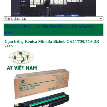
Linh kiện máy Photo
»
Linh Kiện Photo Minolta
»
Cụm trống konica
minolta
Cụm trống Konica Minolta Bizhub C 654/750/754-DR
711Y