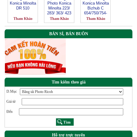
Konica Minolta
Photo Konica
Konica Minolta
DR 510
Minolta 223/
Bizhub C
283/ 363/ 423
654/750/754-
DR 711Y
Tham Khảo
Tham Khảo
Tham Khảo
BÁN SỈ, BÁN BUÔN
Tìm kiếm theo giá
D.Mục
Giá từ
Đến
Hỗ trợ trực tuyến