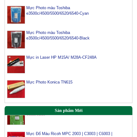
Mực Photo màu Toshiba
e3500c/4500/5500/6520/6540-Cyan
Mực Photo màu Toshiba
e3500c/4500/5500/6520/6540-Black
Mực máy photo ricoh MP 2554/ 3054/ 3554/ 3054SP/
Mực in Laser HP M15A/ M28A-CF248A
3554SP
Tham Khảo
Mực Photocopy Ricoh 6210D
Mực Photo Konica TN615
Tham Khảo
Mực đổ photo ricoh MP 3054/3554/4054/5054/6054
Tham Khảo
Sản phẩm Mới
Mực Đổ Màu Ricoh MPC 2003 | C3003 | C6003 |
C2503 | C3503 | C4503 | C5503 | 6003 | C4504 | C6004