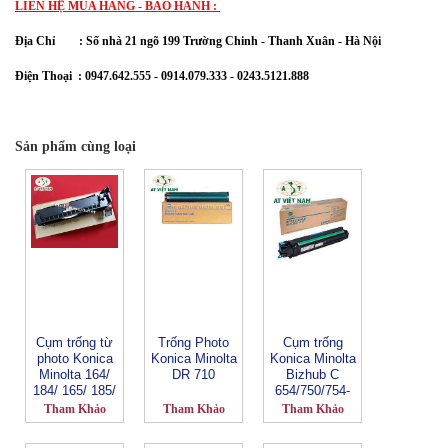
LIÊN HỆ MUA HÀNG - BẢO HÀNH :
Địa Chỉ :
Số nhà 21 ngõ 199 Trường Chinh - Thanh Xuân
- Hà Nội
Điện Thoại : 0947.642.555 - 0914.079.333 - 0243.5121.888
Sản phẩm cùng loại
Cụm trống từ
Trống Photo
Cụm trống
photo Konica
Konica Minolta
Konica Minolta
Minolta 164/
DR 710
Bizhub C
184/ 165/ 185/
654/750/754-
195-DR 116
DR 711C
Tham Khảo
Tham Khảo
Tham Khảo