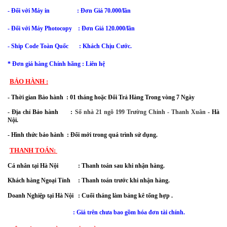
- Đối với Máy in : Đơn Giá 70.000/lần
-
Đối với
Máy Photocopy : Đơn Giá 120.000/lần
- Ship Code Toàn Quốc
: Khách Chịu Cước.
* Đơn giá hàng Chính hãng : Liên hệ
BẢO HÀNH :
- Thời gian Bảo hành  : 
01 tháng hoặc Đổi Trả Hàng Trong vòng 7 Ngày
- Địa chỉ Bảo hành      : 
Số nhà 21 ngõ 199 Trường Chinh - Thanh Xuân
 - Hà 
Nội.
- Hình thức bảo hành  : Đổi mới trong quá trình sử dụng.
THANH TOÁN: 
Cá nhân tại Hà Nội             : Thanh toán sau khi nhận hàng.
Khách hàng Ngoại Tỉnh     : Thanh toán trước khi nhận hàng. 
Doanh Nghiệp tại Hà Nội   : Cuối tháng làm bảng kê tổng hợp .
: Giá trên chưa bao gồm hóa đơn tài chính.