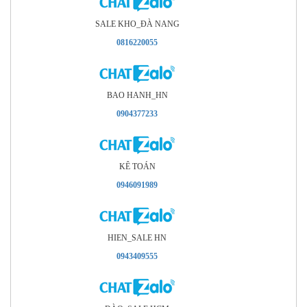
SALE KHO_ÐÀ NANG
0816220055
BAO HANH_HN
0904377233
KÊ TOÁN
0946091989
HIEN_SALE HN
0943409555