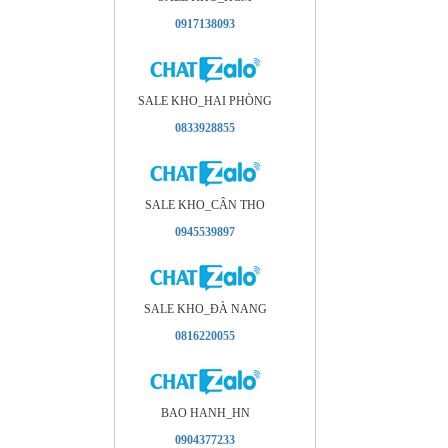
0917138093
SALE KHO_HAI PHÒNG
0833928855
SALE KHO_CÂN THO
0945539897
SALE KHO_ÐÀ NANG
0816220055
BAO HANH_HN
0904377233