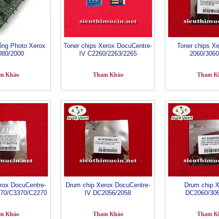
ống Photo Xerox
Toner chips Xerox DocuCentre-
Toner chips X
080/2000
IV C2260/2263/2265
2060/3060
m Khảo
Tham Khảo
Tham K
rox DocuCentre-
Drum chip Xerox DocuCentre-
Drum chip 
470/C3370/C2270
IV DC2056/2058
DC2060/306
m Khảo
Tham Khảo
Tham K