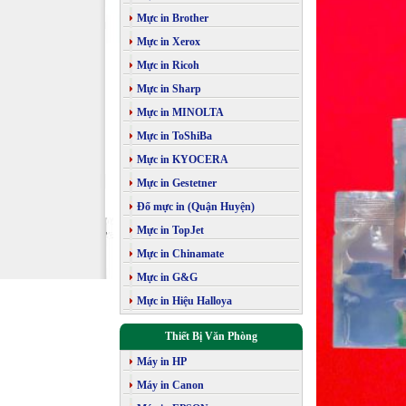
Mực in Brother
Mực in Xerox
Mực in Ricoh
Mực in Sharp
Mực in MINOLTA
Mực in ToShiBa
Mực in KYOCERA
Mực in Gestetner
Đổ mực in (Quận Huyện)
Mực in TopJet
Mực in Chinamate
Mực in G&G
Mực in Hiệu Halloya
Thiết Bị Văn Phòng
Máy in HP
Máy in Canon