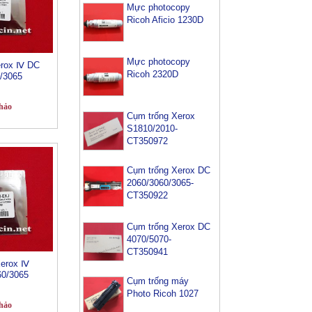
Mực photocopy
Ricoh Aficio 1230D
Mực photocopy
erox Ⅳ DC
Ricoh 2320D
/3065
hảo
Cụm trống Xerox
S1810/2010-
CT350972
Cụm trống Xerox DC
2060/3060/3065-
CT350922
Cụm trống Xerox DC
4070/5070-
CT350941
Xerox Ⅳ
0/3065
Cụm trống máy
Photo Ricoh 1027
hảo