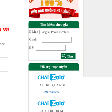
Tìm kiếm theo giá
D.Mục
Giá từ
5570
Đến
Hỗ trợ trực tuyến
SALE KHO_HA NOI
0947642555
SALE KHO_HCM