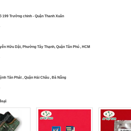
gõ 199 Trường chinh - Quận Thanh Xuân
5
uyễn Hữu Dật, Phường Tây Thạnh, Quận Tân Phú , HCM
3
uỳnh Tấn Phát , Quận Hải Châu , Đà Nẵng
5
loại