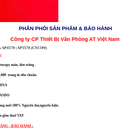
PHÂN PHỐI SẢN PHẨM & BẢO HÀNH
Công ty CP Thiết Bị Văn Phòng AT Việt Nam
x AP4570 | AP5570 (CN1599)
t:
ocopy màu, đen trắng .
000 trang in tiêu chuẩn.
HINA
BIASDO
ng mới 100% Nguyên đai,nguyên kiện.
 gồm thuế VAT
ÀNG - BẢO HÀNH :