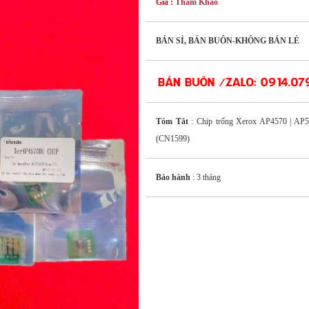
Giá :
Tham Khảo
BÁN SỈ, BÁN BUÔN-KHÔNG BÁN LẺ
Tóm Tắt
: Chip trống Xerox AP4570 | AP
(CN1599)
Bảo hành
: 3 tháng