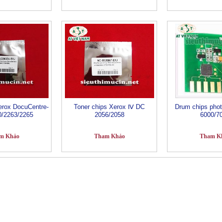
erox DocuCentre-
Toner chips Xerox Ⅳ DC
Drum chips pho
0/2263/2265
2056/2058
6000/7
m Khảo
Tham Khảo
Tham K