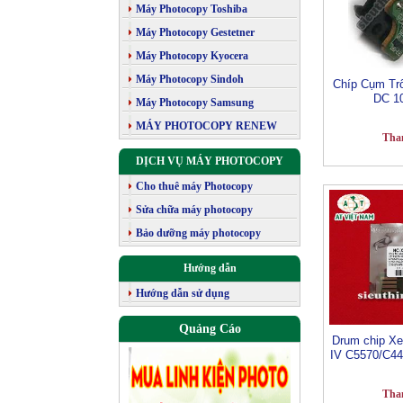
Máy Photocopy Toshiba
Máy Photocopy Gestetner
Máy Photocopy Kyocera
Máy Photocopy Sindoh
Chíp Cụm Tr
DC 1
Máy Photocopy Samsung
MÁY PHOTOCOPY RENEW
Tha
DỊCH VỤ MÁY PHOTOCOPY
Cho thuê máy Photocopy
Sửa chữa máy photocopy
Bảo dưỡng máy photocopy
Hướng dẫn
Hướng dẫn sử dụng
Quảng Cáo
Drum chip Xe
IV C5570/C4
Tha