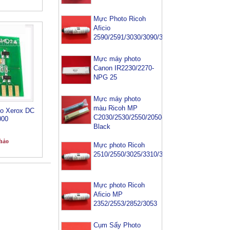
Mực Photo Ricoh
Aficio
2590/2591/3030/3090/3391
Mực máy photo
Canon IR2230/2270-
NPG 25
Mực máy photo
màu Ricoh MP
to Xerox DC
C2030/2530/2550/2050-
000
Black
hảo
Mực photo Ricoh
2510/2550/3025/3310/3350/3352/3353
Mực photo Ricoh
Aficio MP
2352/2553/2852/3053
Cụm Sấy Photo