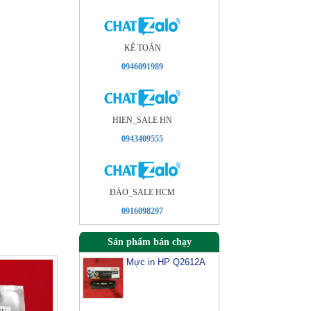
KÊ TOÁN
0946091989
HIEN_SALE HN
0943409555
ÐÀO_SALE HCM
0916098297
Sản phẩm bán chạy
Mực in HP Q2612A