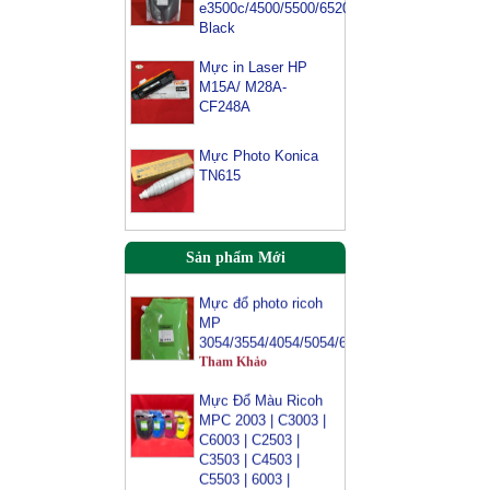
e3500c/4500/5500/6520/6540-
Black
Mực máy photo
Mực in Laser HP
ricoh MP 2554/
M15A/ M28A-
3054/ 3554/
CF248A
3054SP/ 3554SP
Tham Khảo
Mực Photo Konica
TN615
Mực Photocopy
Ricoh 6210D
Tham Khảo
Sản phẩm Mới
Mực đổ photo ricoh
MP
3054/3554/4054/5054/6054
Tham Khảo
Mực Đổ Màu Ricoh
MPC 2003 | C3003 |
C6003 | C2503 |
C3503 | C4503 |
C5503 | 6003 |
C4504 | C6004 |
C2011 | C2004 |