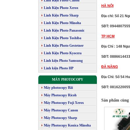
Linh Kiện Photo Canon
HÀ NỘI
Linh Kiện Photo Xerox
Linh Kiện Photo Sharp
Địa chỉ: Số 21 N
Linh Kiện Photo Minolta
SĐT: 094480755
Linh Kiện Photo Panasonic
TP HCM
Linh Kiện Photo Toshiba
Linh Kiện Photo Gestetner
Địa Chỉ : 148 Ng
Linh Kiện Photo Kyocera
SĐT: 088661443
Linh kiện Photo Samsung
ĐÀ NẴNG
Linh kiện Photo HP
Địa Chỉ: Số 54 H
MÁY PHOTOCOPY
SĐT: 081622005
Máy photocopy Bãi
Máy Photocopy Ricoh
Sản phẩm cùng 
Máy Photocopy Fuji Xerox
Máy Photocopy Canon
Máy Photocopy Sharp
Máy Photocopy Konica Minolta