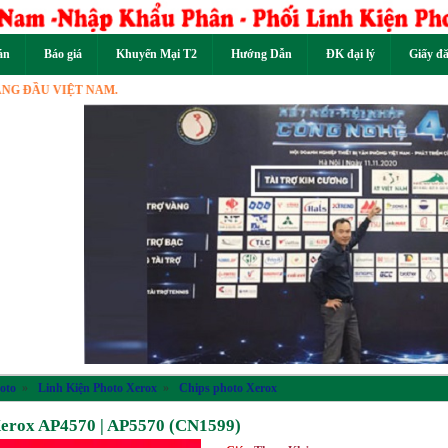
án
Báo giá
Khuyến Mại T2
Hướng Dẫn
ĐK đại lý
Giấy đ
 VIỆT NAM.
Previous
oto
»
Linh Kiện Photo Xerox
»
Chips photo Xerox
Xerox AP4570 | AP5570 (CN1599)