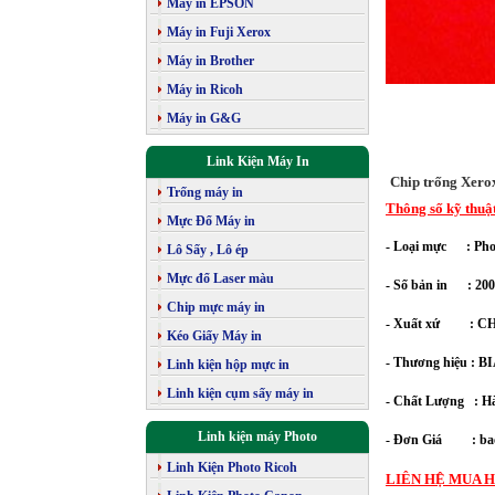
Máy in EPSON
Máy in Fuji Xerox
Máy in Brother
Máy in Ricoh
Máy in G&G
Link Kiện Máy In
Chip trống Xero
Trống máy in
Thông số kỹ thuậ
Mực Đổ Máy in
- Loại mực : Phot
Lô Sấy , Lô ép
Mực đổ Laser màu
- Số bản in : 200.
Chip mực máy in
- Xuất xứ : C
Kéo Giấy Máy in
- Thương hiệu : 
Linh kiện hộp mực in
Linh kiện cụm sấy máy in
- Chất Lượng : Hà
Linh kiện máy Photo
- Đơn Giá : bao
Linh Kiện Photo Ricoh
LIÊN HỆ MUA H