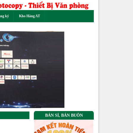
ăng ký
Kho Hàng AT
Next
BÁN SỈ, BÁN BUÔN