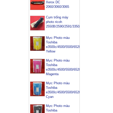
Xerox DC
2060/3060/3065
Cụm trống máy
photo ricoh
2550B/2590/2591/3350/3352
Mực Photo màu
Toshiba
e3500c/4500/5500/6520/6540-
Yellow
Mực Photo màu
Toshiba
e3500c/4500/5500/6520/6540-
Magenta
Mực Photo màu
Toshiba
e3500c/4500/5500/6520/6540-
Cyan
Mực Photo màu
Toshiba