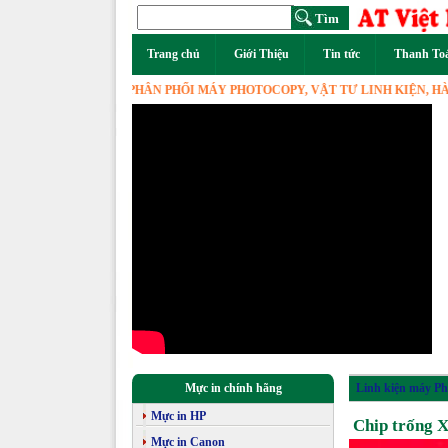
Trang chủ
Giới Thiệu
Tin tức
Thanh To
T VIỆT NAM - PHÂN PHỐI MÁY PHOTOCOPY, VẬT TƯ LINH KIỆN, HÀNG ĐẦU
Mực in chính hãng
Linh kiện máy Ph
Mực in HP
Chip trống 
Mực in Canon