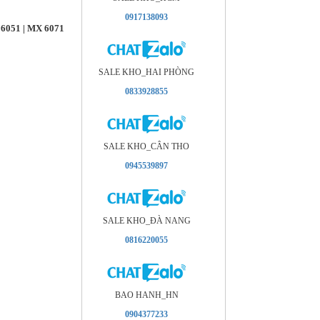
0917138093
 6051 | MX 6071
SALE KHO_HAI PHÒNG
0833928855
SALE KHO_CÂN THO
0945539897
SALE KHO_ÐÀ NANG
0816220055
BAO HANH_HN
0904377233