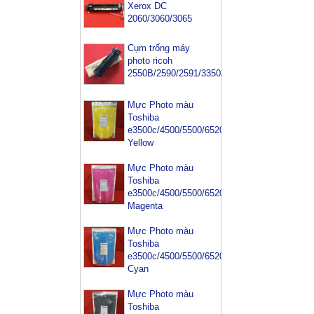
Xerox DC
2060/3060/3065
Cụm trống máy
photo ricoh
2550B/2590/2591/3350/3352
Mực Photo màu
Toshiba
e3500c/4500/5500/6520/6540-
Yellow
Mực Photo màu
Toshiba
e3500c/4500/5500/6520/6540-
Magenta
Mực Photo màu
Toshiba
e3500c/4500/5500/6520/6540-
Cyan
Mực Photo màu
Mực máy photo
Toshiba
ricoh MP 2554/