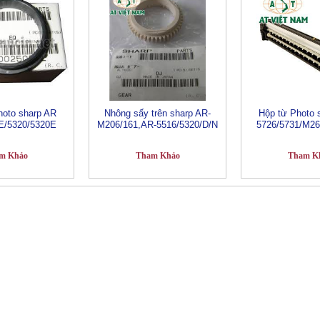
hoto sharp AR
Nhông sấy trên sharp AR-
Hộp từ Photo 
E/5320/5320E
M206/161,AR-5516/5320/D/N
5726/5731/M2
m Khảo
Tham Khảo
Tham K