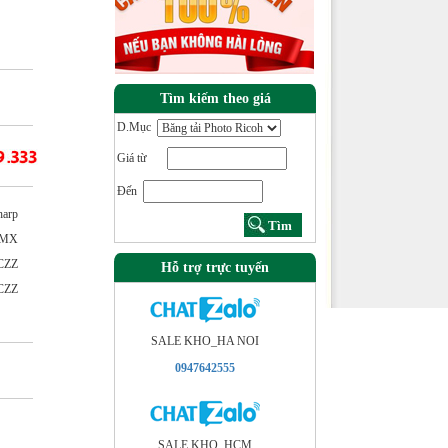
Tìm kiếm theo giá
D.Mục
Giá từ
Đến
harp
| MX
CZZ
Hỗ trợ trực tuyến
CZZ
SALE KHO_HA NOI
0947642555
SALE KHO_HCM