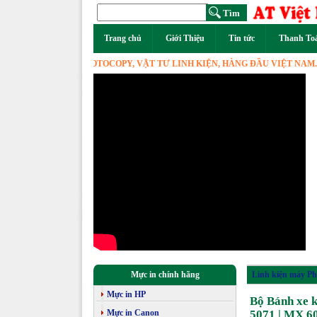
Trang chủ
Giới Thiệu
Tin tức
Thanh To
N PHỐI MÁY PHOTOCOPY, VẬT TƯ LINH KIỆN, HÀNG ĐẦU VIỆT NAM.
Mực in chính hãng
Linh kiện máy Ph
Mực in HP
Bộ Bánh xe 
Mực in Canon
5071 | MX 