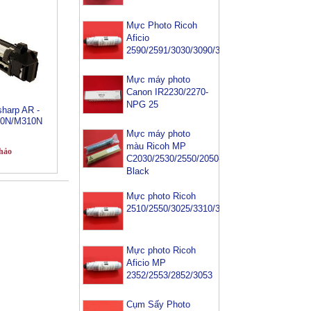
Mực Photo Ricoh
Aficio
2590/2591/3030/3090/3391
Mực máy photo
Canon IR2230/2270-
NPG 25
sharp AR -
60N/M310N
Mực máy photo
màu Ricoh MP
hảo
C2030/2530/2550/2050-
Black
Mực photo Ricoh
2510/2550/3025/3310/3350/3352/3353
Mực photo Ricoh
Aficio MP
2352/2553/2852/3053
Cụm Sấy Photo