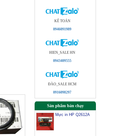
KÊ TOÁN
0946091989
HIEN_SALE HN
0943409555
ÐÀO_SALE HCM
0916098297
Sản phẩm bán chạy
Mực in HP Q2612A