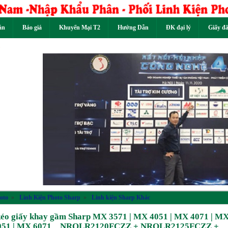
án
Báo giá
Khuyến Mại T2
Hướng Dẫn
ĐK đại lý
Giấy đ
Previous
oto
»
Linh Kiện Photo Sharp
»
Linh kiện Sharp Khác
kéo giấy khay gầm Sharp MX 3571 | MX 4051 | MX 4071 | M
6051 | MX 6071 _ NROLR2120FCZZ + NROLR2125FCZZ +