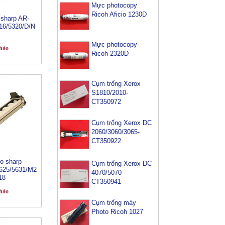
Mực photocopy
Ricoh Aficio 1230D
 sharp AR-
16/5320/D/N
Mực photocopy
hảo
Ricoh 2320D
Cụm trống Xerox
S1810/2010-
CT350972
Cụm trống Xerox DC
2060/3060/3065-
CT350922
o sharp
Cụm trống Xerox DC
625/5631/M2
4070/5070-
18
CT350941
hảo
Cụm trống máy
Photo Ricoh 1027