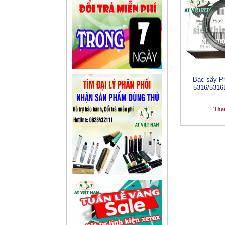
Bạc sấy P
5316/5316
Tha