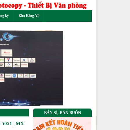
ăng ký
Kho Hàng AT
Next
BÁN SỈ, BÁN BUÔN
X 5051 | MX