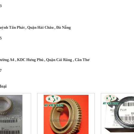
3
Huỳnh Tấn Phát , Quận Hải Châu , Đà Nẵng
5
 Đường A4 , KDC Hưng Phú , Quận Cái Răng , Cần Thơ
7
loại