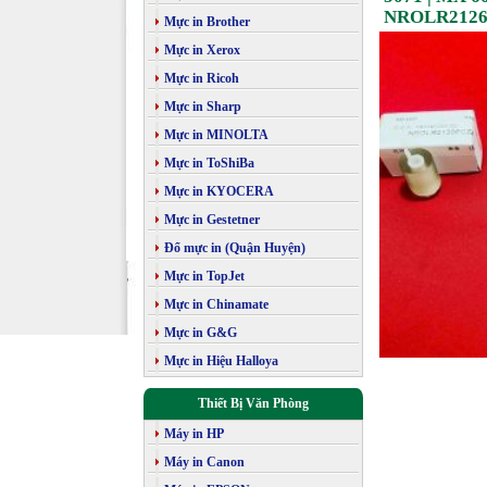
NROLR2126F
Mực in Brother
Mực in Xerox
Mực in Ricoh
Mực in Sharp
Mực in MINOLTA
Mực in ToShiBa
Mực in KYOCERA
Mực in Gestetner
Đổ mực in (Quận Huyện)
Mực in TopJet
Mực in Chinamate
Mực in G&G
Mực in Hiệu Halloya
Thiết Bị Văn Phòng
Máy in HP
Máy in Canon