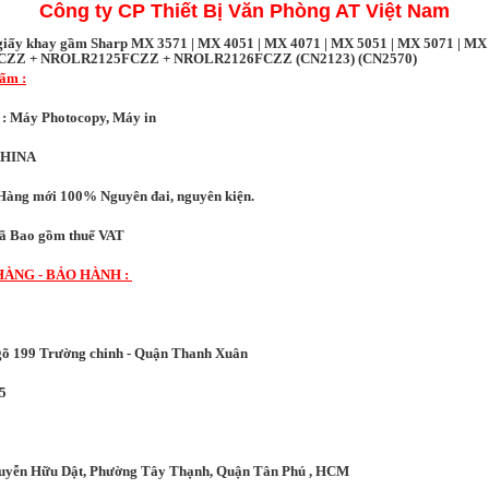
Công ty CP Thiết Bị Văn Phòng AT Việt Nam
giấy khay gầm Sharp MX 3571 | MX 4051 | MX 4071 | MX 5051 | MX 5071 | MX
CZZ + NROLR2125FCZZ + NROLR2126FCZZ (CN2123) (CN2570)
hẩm :
ện : Máy Photocopy, Máy in
CHINA
Hàng mới 100% Nguyên đai, nguyên kiện.
 Bao gồm thuế VAT
HÀNG - BẢO HÀNH :
Ngõ 199 Trường chinh - Quận Thanh Xuân
5
guyễn Hữu Dật, Phường Tây Thạnh, Quận Tân Phú , HCM