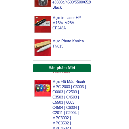
e3500c/4500/5500/6520/6540-
3054/ 3554/
Black
3054SP/ 3554SP
Tham Khảo
Mực in Laser HP
M15A/ M28A-
Mực Photocopy
CF248A
Ricoh 6210D
Tham Khảo
Mực Photo Konica
TN615
Mực đổ photo ricoh
MP
3054/3554/4054/5054/6054
Tham Khảo
Sản phẩm Mới
Mực Đổ Màu Ricoh
MPC 2003 | C3003 |
C6003 | C2503 |
C3503 | C4503 |
C5503 | 6003 |
C4504 | C6004 |
C2011 | C2004 |
MPC3002 |
MPC3502 |
MPC4502 |
MPC5002 | MPC