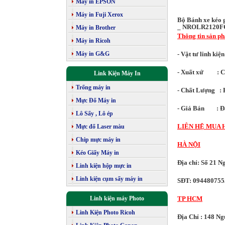
Máy in EPSON
Máy in Fuji Xerox
Bộ Bánh xe kéo 
_ NROLR2120F
Máy in Brother
Thông tin sản p
Máy in Ricoh
Máy in G&G
- Vật tư linh ki
- Xuất xứ : 
Link Kiện Máy In
Trống máy in
- Chất Lượng : 
Mực Đổ Máy in
- Giá Bán : Đã
Lô Sấy , Lô ép
LIÊN HỆ MUA 
Mực đổ Laser màu
Chip mực máy in
HÀ NỘI
Kéo Giấy Máy in
Địa chỉ: Số 21 
Linh kiện hộp mực in
Linh kiện cụm sấy máy in
SĐT: 094480755
Linh kiện máy Photo
TP HCM
Linh Kiện Photo Ricoh
Địa Chỉ : 148 N