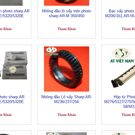
n photo sharp AR
Nhông đầu lô sấy trên photo
Bạc sấy photo
E/5320/5320E
sharp AR-M 350/450
M206/161,AR-55
m Khảo
Tham Khảo
Tham K
hoto sharp AR
Nhông đầu Lô sấy Sharp AR-
Hộp từ Phot
E/5320/5320E
M236/237/256
M276/5127/275/5
58/M3
m Khảo
Tham Khảo
Tham K