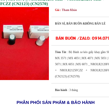
CZZ (CN2123) (CN2570)
Giá :
Tham Khảo
BÁN SỈ, BÁN BUÔN-KHÔNG BÁN LẺ
Tóm Tắt
: Bộ Bánh xe kéo giấy khay gầm S
MX 3571 | MX 4051 | MX 4071 | MX 5051 
5071 | MX 6051 | MX 6071 _ NROLR2120F
+ NROLR2125FCZZ + NROLR2126F
(CN2123) (CN2570)
Bảo hành
: 3 tháng
PHÂN PHỐI SẢN PHẨM & BẢO HÀNH