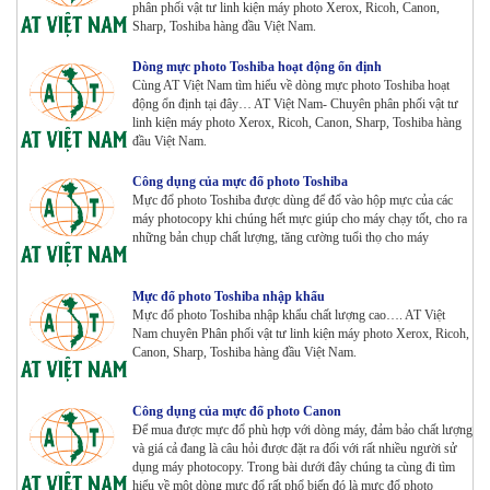
phân phối vật tư linh kiện máy photo Xerox, Ricoh, Canon,
Sharp, Toshiba hàng đầu Việt Nam.
Dòng mực photo Toshiba hoạt động ổn định
Máy Photocopy màu Toshiba E-Studio 5015AC Renew
Cùng AT Việt Nam tìm hiểu về dòng mực photo Toshiba hoạt
Tham Khảo
động ổn định tại đây… AT Việt Nam- Chuyên phân phối vật tư
linh kiện máy photo Xerox, Ricoh, Canon, Sharp, Toshiba hàng
đầu Việt Nam.
Công dụng của mực đổ photo Toshiba
Máy Photocopy KONICA MINOLTA Bizhub 367 Renew
Mực đổ photo Toshiba được dùng để đổ vào hộp mực của các
Tham Khảo
máy photocopy khi chúng hết mực giúp cho máy chạy tốt, cho ra
những bản chụp chất lượng, tăng cường tuổi thọ cho máy
Bộ Mực 4 màu Konica Minolta Bizhub C1085 | 6085 |
Mực đổ photo Toshiba nhập khẩu
6110 | C1100 _Bộ 4 màu _ Trọng lượng 1645g ZIN
Mực đổ photo Toshiba nhập khẩu chất lượng cao…. AT Việt
HÃNG_ USA
Nam chuyên Phân phối vật tư linh kiện máy photo Xerox, Ricoh,
Tham Khảo
Canon, Sharp, Toshiba hàng đầu Việt Nam.
Máy Photocopy Ricoh MP 7503 Renew
Tham Khảo
Công dụng của mực đổ photo Canon
Để mua được mực đổ phù hợp với dòng máy, đảm bảo chất lượng
và giá cả đang là câu hỏi được đặt ra đối với rất nhiều người sử
dụng máy photocopy. Trong bài dưới đây chúng ta cùng đi tìm
hiểu về một dòng mực đổ rất phổ biến đó là mực đổ photo
Máy photocopy Ricoh IM 7000