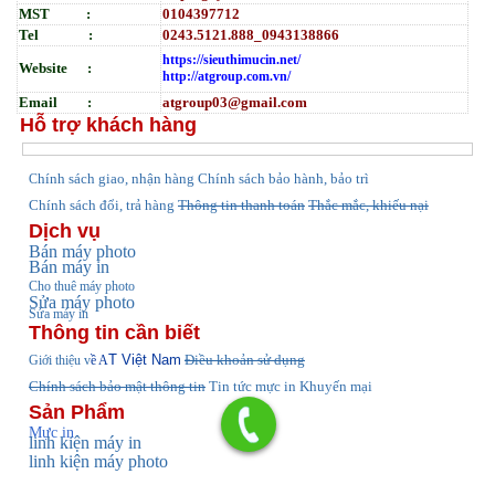
MST :
0104397712
Tel :
0243.5121.888_0943138866
https://sieuthimucin.net/
Website :
http://atgroup.com.vn/
Email :
atgroup03@gmail.com
Hỗ trợ khách hàng
hính sách giao, nhận hàng
Chính sách bảo hành, bảo trì
C
Chính sách đổi, trả hàng
Thông tin thanh toán
Thắc mắc, khiếu nại
Dịch vụ
Bán máy photo
Bán máy in
Cho thuê máy photo
Sửa máy photo
Sửa máy in
Thông tin cần biết
T Việt Nam
Điều khoản sử dụng
Giới thiệu v
ề A
Chính sách bảo mật thông tin
Tin tức
mực in Khuyến mại
Sản Phẩm
Mực in
linh kiện máy in
linh kiện máy photo