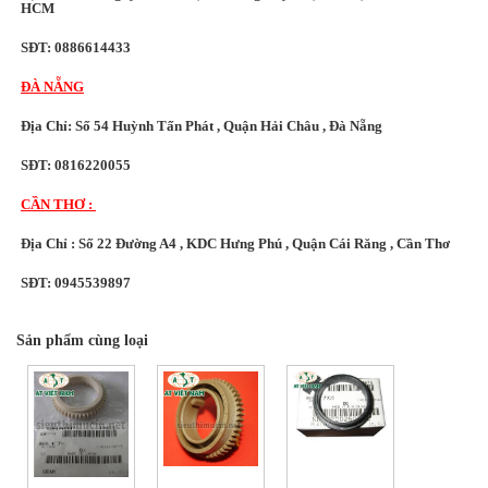
HCM
SĐT: 0886614433
ĐÀ NẴNG
Địa Chỉ: Số 54 Huỳnh Tấn Phát , Quận Hải Châu , Đà Nẵng
SĐT: 0816220055
CẦN THƠ :
Địa Chỉ : Số 22 Đường A4 , KDC Hưng Phú , Quận Cái Răng , Cần Thơ
SĐT: 0945539897
Sản phẩm cùng loại