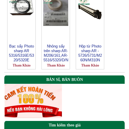
Bạc sấy Photo
Nhông sấy
Hộp từ Photo
sharp AR
trên sharp AR-
sharp AR -
5316/5316E/53
M206/161,AR-
5726/5731/M2
20/5320E
5516/5320/D/N
60N/M310N
Tham Khảo
Tham Khảo
Tham Khảo
BÁN SỈ, BÁN BUÔN
Tìm kiếm theo giá