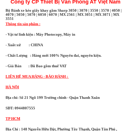
Công ty CP Thiết Bị Văn Phòng AT Việt Nam
Bộ Bánh xe kéo giấy khay gầm Sharp 3050 | 3070 | 3550 | 3570 | 4050 |
4070 | 5050 | 5070 | 6050 | 6070 | MX 2561 | MX 3051 | MX 3071 | MX
3551
Thông tin sản phẩm :
- Vật tư linh kiện : Máy Photocopy, Máy in
- Xuất xứ : CHINA
- Chất Lượng : Hàng mới 100% Nguyên đai, nguyên kiện.
- Giá Bán : Đã Bao gồm thuế VAT
LIÊN HỆ MUA HÀNG - BẢO HÀNH :
HÀ NỘI
Địa chỉ: Số 21 Ngõ 199 Trường chinh - Quận Thanh Xuân
SĐT: 0944807555
TP HCM
Địa Chỉ : 148 Nguyễn Hữu Dật, Phường Tây Thạnh, Quận Tân Phú ,