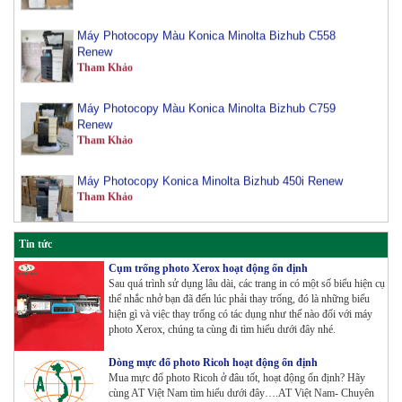
Máy Photocopy Màu Konica Minolta Bizhub C558
Renew
Tham Khảo
Máy Photocopy Màu Konica Minolta Bizhub C759
Renew
Tham Khảo
Máy Photocopy Konica Minolta Bizhub 450i Renew
Tham Khảo
Máy Photocopy màu Toshiba E-Studio 3515AC Renew
Tin tức
Tham Khảo
Cụm trống photo Xerox hoạt động ổn định
Sau quá trình sử dụng lâu dài, các trang in có một số biểu hiện cụ
thể nhắc nhở bạn đã đến lúc phải thay trống, đó là những biểu
Máy Photocopy Konica Minolta Bizhub 360i Renew
hiện gì và việc thay trống có tác dụng như thế nào đối với máy
Tham Khảo
photo Xerox, chúng ta cùng đi tìm hiểu dưới đây nhé.
Dòng mực đổ photo Ricoh hoạt động ổn định
Mua mực đổ photo Ricoh ở đâu tốt, hoạt động ổn định? Hãy
Máy Photocopy màu Toshiba E-Studio 4515AC Renew
cùng AT Việt Nam tìm hiểu dưới đây….AT Việt Nam- Chuyên
Tham Khảo