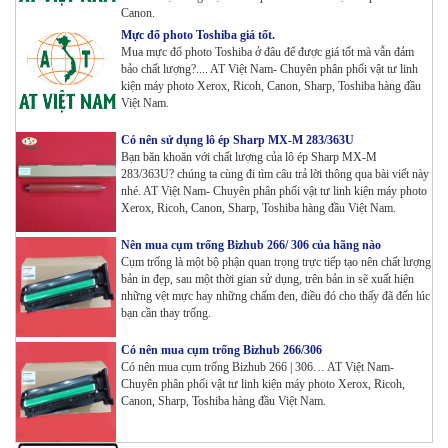
Canon.
Tham Khảo
Mực đổ photo Toshiba giá tốt.
Mua mực đổ photo Toshiba ở đâu để được giá tốt mà vẫn đảm
bảo chất lượng?.... AT Việt Nam- Chuyên phân phối vật tư linh
Máy in Laser Đơn năng G&G P2022W_in Wifi
kiện máy photo Xerox, Ricoh, Canon, Sharp, Toshiba hàng đầu
Tham Khảo
Việt Nam.
Có nên sử dụng lô ép Sharp MX-M 283/363U
Bạn băn khoăn với chất lượng của lô ép Sharp MX-M
Máy in Laser Đơn năng G&G GP4200DW in Đảo mặt ,
283/363U? chúng ta cùng đi tìm câu trả lời thông qua bài viết này
Wifi
nhé. AT Việt Nam- Chuyên phân phối vật tư linh kiện máy photo
Tham Khảo
Xerox, Ricoh, Canon, Sharp, Toshiba hàng đầu Việt Nam.
Máy in Laser Đơn năng G&G GP3300DW in Đảo mặt ,
Nên mua cụm trống Bizhub 266/ 306 của hãng nào
Wifi
Cụm trống là một bộ phận quan trọng trực tiếp tạo nên chất lượng
bản in đẹp, sau một thời gian sử dụng, trên bản in sẽ xuất hiện
Tham Khảo
những vệt mực hay những chấm đen, điều đó cho thấy đã đến lúc
bạn cần thay trống.
Máy in Đa chức năng G&G GM3310DW in , scan ,
Copy , Wifi , Lan
Có nên mua cụm trống Bizhub 266/306
Tham Khảo
Có nên mua cụm trống Bizhub 266 | 306… AT Việt Nam-
Chuyên phân phối vật tư linh kiện máy photo Xerox, Ricoh,
Canon, Sharp, Toshiba hàng đầu Việt Nam.
Mực ống Ricoh MP 3554 _MP 2554 | 2555 | 3054 |
3554 | 3055 | 3555 | 4054 | 5054 | 6054 | 4055 | 5055 |