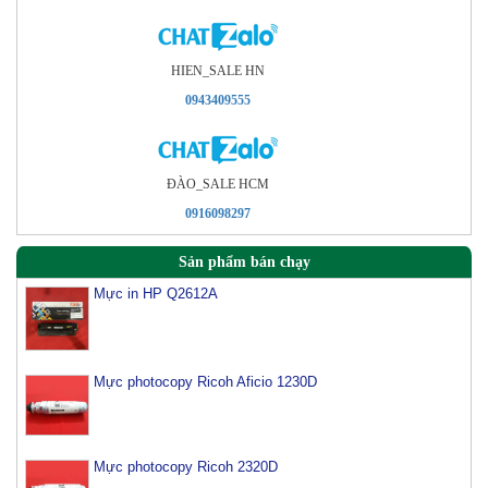
HIEN_SALE HN
0943409555
ÐÀO_SALE HCM
0916098297
Sản phẩm bán chạy
Mực in HP Q2612A
Mực photocopy Ricoh Aficio 1230D
Mực photocopy Ricoh 2320D