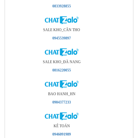
0833928855
SALE KHO_CÂN THO
0945539897
SALE KHO_ÐÀ NANG
0816220055
BAO HANH_HN
0904377233
KÊ TOÁN
0946091989