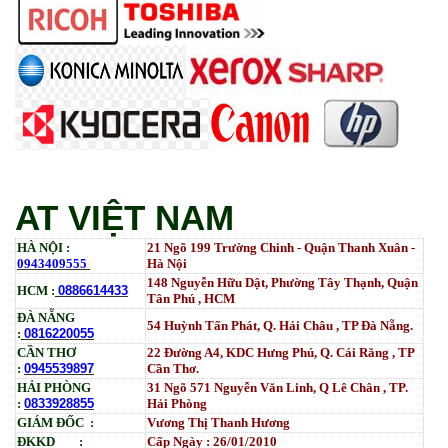
6055 | IM 2500 | IM 3000 | IM 3500 | IM 4000 | IM
5000 | IM 6000_ MP3554_700G_BIASDO
Tham Khảo
Mực in HP LaserJet Enterprise M610dn | M611dn |
M611x | M612dn | M612x | MFP M634 | MFP M635 |
MFP M636_W1470A (10.5K)_ Có chip_HALLOYA
Tham Khảo
AT VIỆT NAM
HÀ NỘI :
21 Ngõ 199 Trường Chinh - Quận Thanh Xuân -
0943409555
Hà Nội
148 Nguyễn Hữu Dật, Phường Tây Thạnh, Quận
HCM :
0886614433
Tân Phú , HCM
ĐÀ NẴNG
54 Huỳnh Tấn Phát, Q. Hải Châu , TP Đà Nẵng.
:
0816220055
CẦN THƠ
22 Đường A4, KDC Hưng Phú, Q. Cái Răng , TP
:
0945539897
Cần Thơ.
HẢI PHÒNG
31
Ngõ
571 Nguyễn Văn Linh, Q Lê Chân , TP.
:
0833928855
Hải Phòng
GIÁM ĐỐC :
Vương Thị Thanh Hương
ĐKKD :
Cấp Ngày : 26/01/2010