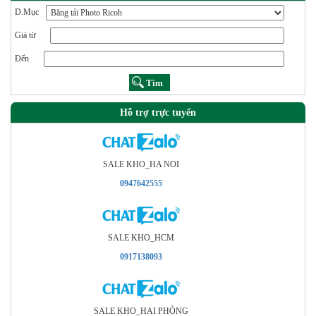
D.Mục
Giá từ
Đến
Hỗ trợ trực tuyến
SALE KHO_HA NOI
0947642555
SALE KHO_HCM
0917138093
SALE KHO_HAI PHÒNG