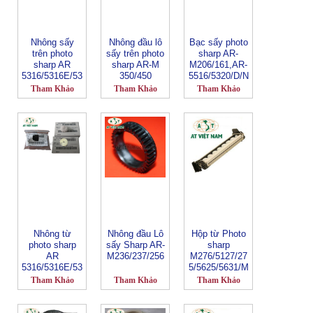
Nhông sấy
Nhông đầu lô
Bạc sấy photo
trên photo
sấy trên photo
sharp AR-
sharp AR
sharp AR-M
M206/161,AR-
5316/5316E/53
350/450
5516/5320/D/N
20/5320E
Tham Khảo
Tham Khảo
Tham Khảo
Nhông từ
Nhông đầu Lô
Hộp từ Photo
photo sharp
sấy Sharp AR-
sharp
AR
M236/237/256
M276/5127/27
5316/5316E/53
5/5625/5631/M
20/5320E
258/M318
Tham Khảo
Tham Khảo
Tham Khảo