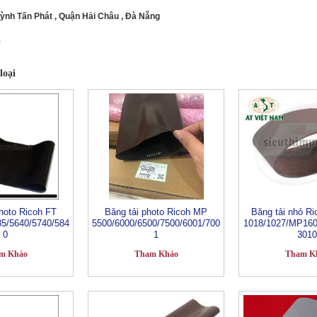
uỳnh Tấn Phát , Quận Hải Châu , Đà Nẵng
5
loại
hoto Ricoh FT
Băng tải photo Ricoh MP
Băng tải nhỏ R
35/5640/5740/584
5500/6000/6500/7500/6001/700
1018/1027/MP160
0
1
3010
m Khảo
Tham Khảo
Tham K