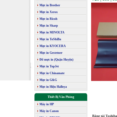
Mực in Brother
Mực in Xerox
Mực in Ricoh
Mực in Sharp
Mực in MINOLTA
Mực in ToShiBa
Mực in KYOCERA
Mực in Gestetner
Đổ mực in (Quận Huyện)
Mực in TopJet
Mực in Chinamate
Mực in G&G
Mực in Hiệu Halloya
Thiết Bị Văn Phòng
Máy in HP
Máy in Canon
Băng tải Toshiba E