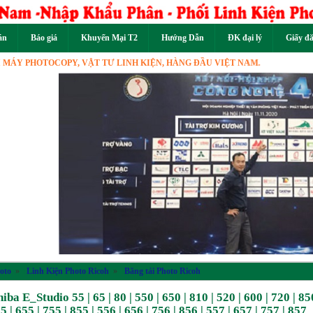
án
Báo giá
Khuyến Mại T2
Hướng Dẫn
ĐK đại lý
Giấy đ
 PHOTOCOPY, VẬT TƯ LINH KIỆN, HÀNG ĐẦU VIỆT NAM.
Previous
oto
»
Linh Kiện Photo Ricoh
»
Băng tải Photo Ricoh
ba E_Studio 55 | 65 | 80 | 550 | 650 | 810 | 520 | 600 | 720 | 850
55 | 655 | 755 | 855 | 556 | 656 | 756 | 856 | 557 | 657 | 757 | 8