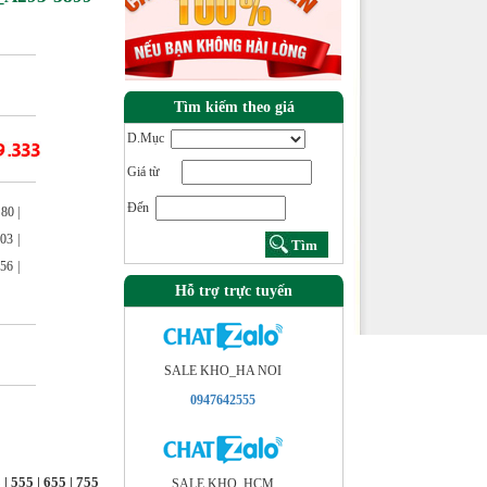
Tìm kiếm theo giá
D.Mục
Giá từ
Đến
80 |
03 |
56 |
Hỗ trợ trực tuyến
SALE KHO_HA NOI
0947642555
 | 555 | 655 | 755
SALE KHO_HCM