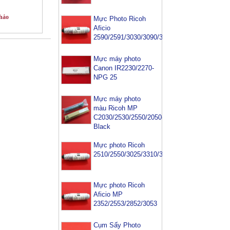
hảo
Mực Photo Ricoh
Aficio
2590/2591/3030/3090/3391
Mực máy photo
Canon IR2230/2270-
NPG 25
Mực máy photo
màu Ricoh MP
C2030/2530/2550/2050-
Black
Mực photo Ricoh
2510/2550/3025/3310/3350/3352/3353
Mực photo Ricoh
Aficio MP
2352/2553/2852/3053
Cụm Sấy Photo