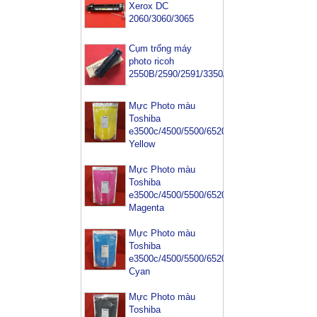
Xerox DC
2060/3060/3065
Cụm trống máy
photo ricoh
2550B/2590/2591/3350/3352
Mực Photo màu
Toshiba
e3500c/4500/5500/6520/6540-
Yellow
Mực Photo màu
Toshiba
e3500c/4500/5500/6520/6540-
Magenta
Mực Photo màu
Toshiba
e3500c/4500/5500/6520/6540-
Cyan
Mực Photo màu
Toshiba