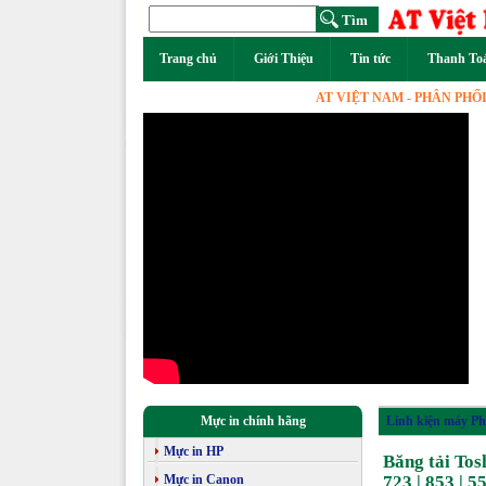
Trang chủ
Giới Thiệu
Tin tức
Thanh To
AT VIỆT NAM - PHÂN PHỐI MÁY
Mực in chính hãng
Linh kiện máy Ph
Mực in HP
Băng tải Toshi
Mực in Canon
723 | 853 | 5