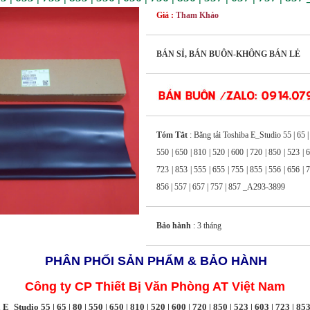
Giá :
Tham Khảo
BÁN SỈ, BÁN BUÔN-KHÔNG BÁN LẺ
Tóm Tắt
: Băng tải Toshiba E_Studio 55 | 65 | 
550 | 650 | 810 | 520 | 600 | 720 | 850 | 523 | 6
723 | 853 | 555 | 655 | 755 | 855 | 556 | 656 | 7
856 | 557 | 657 | 757 | 857 _A293-3899
Bảo hành
: 3 tháng
PHÂN PHỐI SẢN PHẨM & BẢO HÀNH
Công ty CP Thiết Bị Văn Phòng AT Việt Nam
_Studio 55 | 65 | 80 | 550 | 650 | 810 | 520 | 600 | 720 | 850 | 523 | 603 | 723 | 853