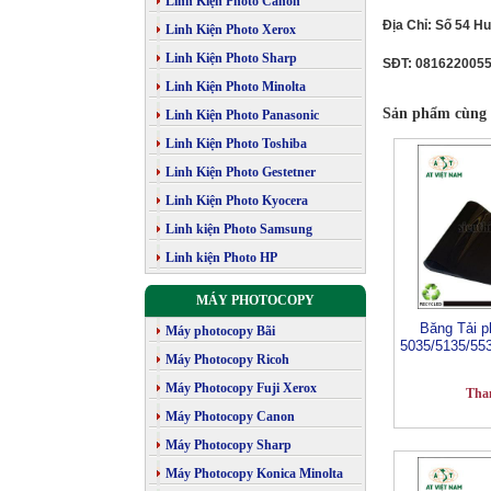
Linh Kiện Photo Canon
Địa Chỉ: Số 54 H
Linh Kiện Photo Xerox
Linh Kiện Photo Sharp
SĐT: 081622005
Linh Kiện Photo Minolta
Sản phẩm cùng 
Linh Kiện Photo Panasonic
Linh Kiện Photo Toshiba
Linh Kiện Photo Gestetner
Linh Kiện Photo Kyocera
Linh kiện Photo Samsung
Linh kiện Photo HP
MÁY PHOTOCOPY
Băng Tải p
Máy photocopy Bãi
5035/5135/55
Máy Photocopy Ricoh
Máy Photocopy Fuji Xerox
Tha
Máy Photocopy Canon
Máy Photocopy Sharp
Máy Photocopy Konica Minolta