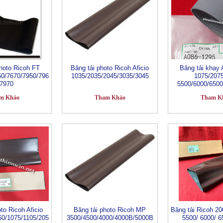
hoto Ricoh FT
Băng tải photo Ricoh Aficio
Băng tải khay
50/7670/7950/796
1035/2035/2045/3035/3045
1075/207
/7970
5500/6000/6500
m Khảo
Tham Khảo
Tham K
to Ricoh Aficio
Băng tải photo Ricoh MP
Băng tải Ricoh 2
60/1075/1105/205
3500/4500/4000/4000B/5000B
5500/ 6000/ 6