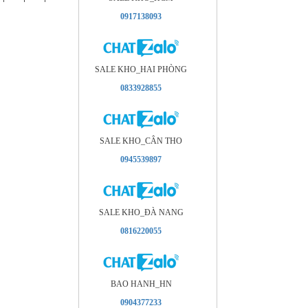
0917138093
SALE KHO_HAI PHÒNG
0833928855
SALE KHO_CÂN THO
0945539897
SALE KHO_ÐÀ NANG
0816220055
BAO HANH_HN
0904377233