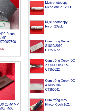
Mực photocopy
Ricoh Aficio 1230D
Mực photocopy
Ricoh 2320D
 ADF Ricoh
5/MP-
Cụm trống Xerox
/7000/7500
S1810/2010-
hảo
CT350972
Cụm trống Xerox DC
2060/3060/3065-
CT350922
Cụm trống Xerox DC
4070/5070-
CT350941
Cụm trống máy
060/ 2075/ MP
Photo Ricoh 1027
500/ 7500