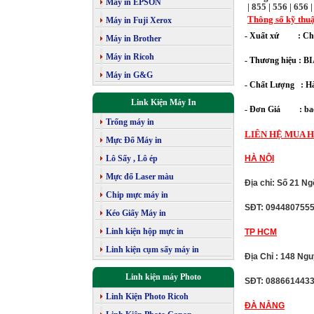
Máy in EPSON
| 855 | 556 | 656
Thông số kỹ thuậ
Máy in Fuji Xerox
- Xuất xứ : Ch
Máy in Brother
Máy in Ricoh
- Thương hiệu : 
Máy in G&G
- Chất Lượng : Hà
Link Kiện Máy In
- Đơn Giá : bao
Trống máy in
LIÊN HỆ MUA H
Mực Đổ Máy in
Lô Sấy , Lô ép
HÀ NỘI
Mực đổ Laser màu
Địa chỉ: Số 21 N
Chip mực máy in
SĐT: 094480755
Kéo Giấy Máy in
Linh kiện hộp mực in
TP HCM
Linh kiện cụm sấy máy in
Địa Chỉ : 148 Ng
Linh kiện máy Photo
SĐT: 088661443
Linh Kiện Photo Ricoh
ĐÀ NẴNG