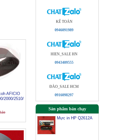
KÊ TOÁN
0946091989
HIEN_SALE HN
0943409555
ÐÀO_SALE HCM
icoh AFICIO
0916098297
0/2000/2510/
Sản phẩm bán chạy
hảo
Mực in HP Q2612A