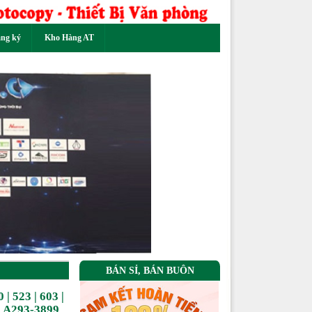
ăng ký
Kho Hàng AT
Next
BÁN SỈ, BÁN BUÔN
 | 523 | 603 |
57 _A293-3899