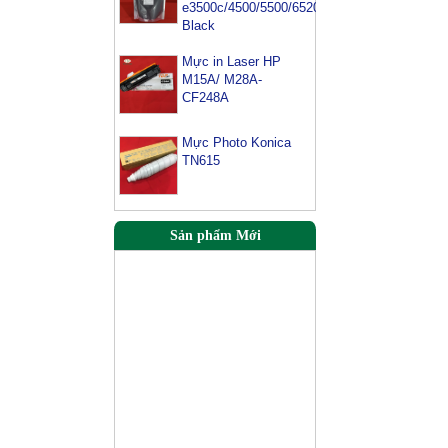
e3500c/4500/5500/6520/6540-
Black
Mực in Laser HP
M15A/ M28A-
CF248A
Mực Photo Konica
TN615
Sản phẩm Mới