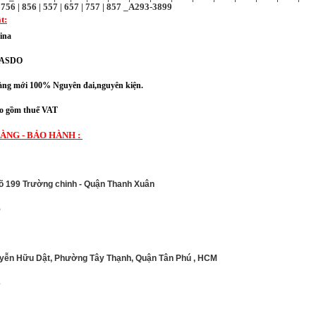
 | 756 | 856 | 557 | 657 | 757 | 857 _A293-3899
t:
ina
BIASDO
ng mới 100% Nguyên đai,nguyên kiện.
 gồm thuế VAT
ÀNG - BẢO HÀNH :
gõ 199 Trường chinh - Quận Thanh Xuân
5
uyễn Hữu Dật, Phường Tây Thạnh, Quận Tân Phú , HCM
3