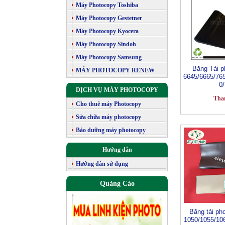
Máy Photocopy Toshiba
Máy Photocopy Gestetner
Máy Photocopy Kyocera
Máy Photocopy Sindoh
Máy Photocopy Samsung
Băng Tải p
MÁY PHOTOCOPY RENEW
6645/6665/76
0
DỊCH VỤ MÁY PHOTOCOPY
Tha
Cho thuê máy Photocopy
Sửa chữa máy photocopy
Bảo dưỡng máy photocopy
Hướng dẫn
Hướng dẫn sử dụng
Quảng Cáo
Băng tải pho
1050/1055/10