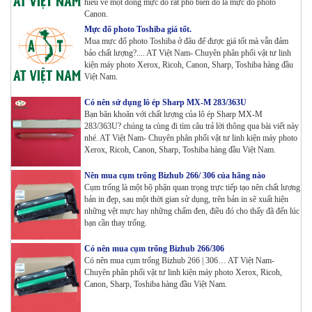
hiểu về một dòng mực đổ rất phổ biến đó là mực đổ photo
Canon.
Mực đổ photo Toshiba giá tốt.
Mua mực đổ photo Toshiba ở đâu để được giá tốt mà vẫn đảm
bảo chất lượng?.... AT Việt Nam- Chuyên phân phối vật tư linh
kiện máy photo Xerox, Ricoh, Canon, Sharp, Toshiba hàng đầu
Việt Nam.
Có nên sử dụng lô ép Sharp MX-M 283/363U
Bạn băn khoăn với chất lượng của lô ép Sharp MX-M
283/363U? chúng ta cùng đi tìm câu trả lời thông qua bài viết này
nhé. AT Việt Nam- Chuyên phân phối vật tư linh kiện máy photo
Xerox, Ricoh, Canon, Sharp, Toshiba hàng đầu Việt Nam.
Nên mua cụm trống Bizhub 266/ 306 của hãng nào
Cụm trống là một bộ phận quan trọng trực tiếp tạo nên chất lượng
bản in đẹp, sau một thời gian sử dụng, trên bản in sẽ xuất hiện
những vệt mực hay những chấm đen, điều đó cho thấy đã đến lúc
bạn cần thay trống.
Có nên mua cụm trống Bizhub 266/306
Có nên mua cụm trống Bizhub 266 | 306… AT Việt Nam-
Chuyên phân phối vật tư linh kiện máy photo Xerox, Ricoh,
Canon, Sharp, Toshiba hàng đầu Việt Nam.