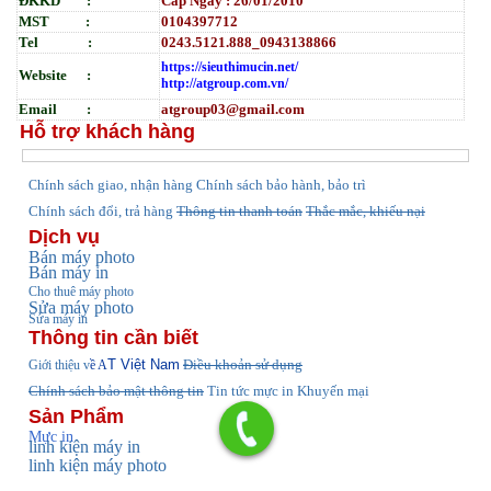
ĐKKD :
Cấp Ngày : 26/01/2010
MST :
0104397712
Tel :
0243.5121.888_0943138866
https://sieuthimucin.net/
Website :
http://atgroup.com.vn/
Email :
atgroup03@gmail.com
Hỗ trợ khách hàng
hính sách giao, nhận hàng
Chính sách bảo hành, bảo trì
C
Chính sách đổi, trả hàng
Thông tin thanh toán
Thắc mắc, khiếu nại
Dịch vụ
Bán máy photo
Bán máy in
Cho thuê máy photo
Sửa máy photo
Sửa máy in
Thông tin cần biết
T Việt Nam
Điều khoản sử dụng
Giới thiệu v
ề A
Chính sách bảo mật thông tin
Tin tức
mực in Khuyến mại
Sản Phẩm
Mực in
linh kiện máy in
linh kiện máy photo