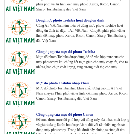
phân phối vật tư linh kiện máy photo Xerox, Ricoh, Canon,
Sharp, Toshiba hàng đầu Việt Nam.
Dòng mực photo Toshiba hoạt động ổn định
Cùng AT Việt Nam tìm hiểu về dòng mực photo Toshiba hoạt
động ổn định tại đây… AT Việt Nam- Chuyên phân phối vật tư
linh kiện máy photo Xerox, Ricoh, Canon, Sharp, Toshiba hàng
đầu Việt Nam.
Công dụng của mực đổ photo Toshiba
Mực đổ photo Toshiba được dùng để đổ vào hộp mực của các
máy photocopy khi chúng hết mực giúp cho máy chạy tốt, cho ra
những bản chụp chất lượng, tăng cường tuổi thọ cho máy
Mực đổ photo Toshiba nhập khẩu
Mực đổ photo Toshiba nhập khẩu chất lượng cao…. AT Việt
Nam chuyên Phân phối vật tư linh kiện máy photo Xerox, Ricoh,
Canon, Sharp, Toshiba hàng đầu Việt Nam.
Công dụng của mực đổ photo Canon
Để mua được mực đổ phù hợp với dòng máy, đảm bảo chất lượng
và giá cả đang là câu hỏi được đặt ra đối với rất nhiều người sử
dụng máy photocopy. Trong bài dưới đây chúng ta cùng đi tìm