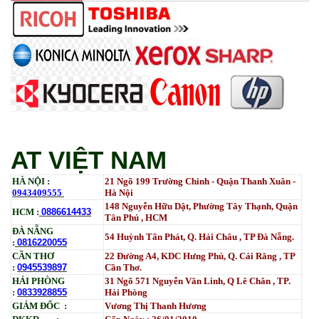
AT VIỆT NAM
HÀ NỘI :
21 Ngõ 199 Trường Chinh - Quận Thanh Xuân -
0943409555
Hà Nội
148 Nguyễn Hữu Dật, Phường Tây Thạnh, Quận
HCM :
0886614433
Tân Phú , HCM
ĐÀ NẴNG
54 Huỳnh Tấn Phát, Q. Hải Châu , TP Đà Nẵng.
:
0816220055
CẦN THƠ
22 Đường A4, KDC Hưng Phú, Q. Cái Răng , TP
:
0945539897
Cần Thơ.
HẢI PHÒNG
31
Ngõ
571 Nguyễn Văn Linh, Q Lê Chân , TP.
:
0833928855
Hải Phòng
GIÁM ĐỐC :
Vương Thị Thanh Hương