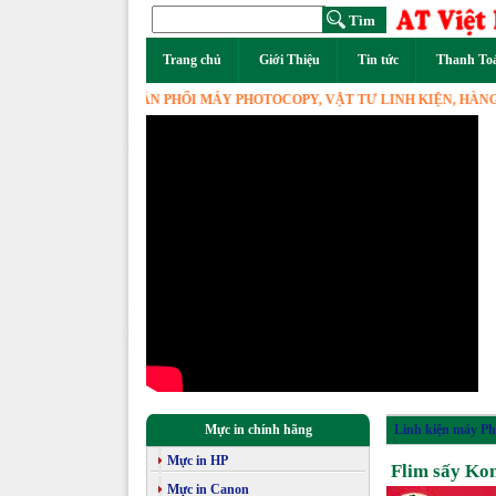
Trang chủ
Giới Thiệu
Tin tức
Thanh To
IỆT NAM - PHÂN PHỐI MÁY PHOTOCOPY, VẬT TƯ LINH KIỆN, HÀNG ĐẦU V
Mực in chính hãng
Linh kiện máy Ph
Mực in HP
Flim sấy Ko
Mực in Canon