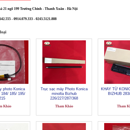
hà 21 ngõ 199 Trường Chinh - Thanh Xuân
- Hà Nội
642.555 - 0914.079.333 - 0243.5121.888
loại
y photo Konica
Trục sạc máy Photo Konica
KHAY TỪ KONI
 184/ 185/ 195/
minolta Bizhub
BIZHUB 283/
215
226/227/287/368
m Khảo
Tham Khảo
Tham K