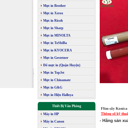
Mực in Brother
Mực in Xerox
Mực in Ricoh
Mực in Sharp
Mực in MINOLTA
Mực in ToShiBa
Mực in KYOCERA
Mực in Gestetner
Đổ mực in (Quận Huyện)
Mực in TopJet
Mực in Chinamate
Mực in G&G
Mực in Hiệu Halloya
Thiết Bị Văn Phòng
Flim sấy Konica
Thông số kỹ thuậ
Máy in HP
- Hãng sản xu
Máy in Canon