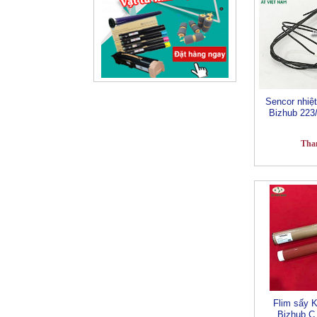
Sencor nhiệt
Bizhub 223/
Tha
Flim sấy K
Bizhub C