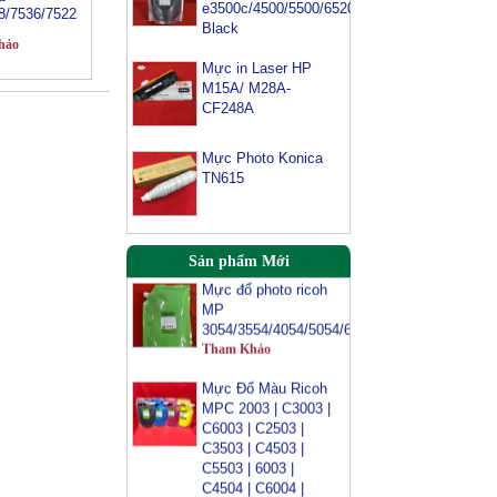
e3500c/4500/5500/6520/6540-
8/7536/7522
Black
hảo
Mực máy photo
ricoh MP 2554/
Mực in Laser HP
3054/ 3554/
M15A/ M28A-
3054SP/ 3554SP
CF248A
Tham Khảo
Mực Photo Konica
Mực Photocopy
TN615
Ricoh 6210D
Tham Khảo
Mực đổ photo ricoh
Sản phẩm Mới
MP
3054/3554/4054/5054/6054
Tham Khảo
Mực Đổ Màu Ricoh
MPC 2003 | C3003 |
C6003 | C2503 |
C3503 | C4503 |
C5503 | 6003 |
C4504 | C6004 |
C2011 | C2004 |
MPC3002 |