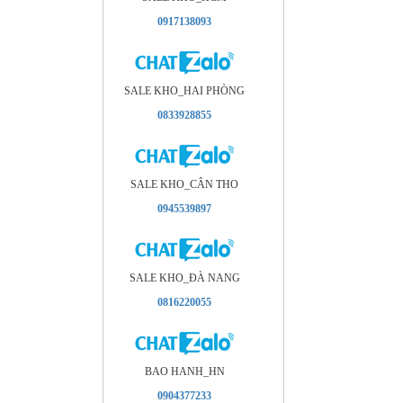
0917138093
SALE KHO_HAI PHÒNG
0833928855
SALE KHO_CÂN THO
0945539897
SALE KHO_ÐÀ NANG
0816220055
BAO HANH_HN
0904377233