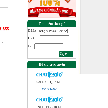
Tìm kiếm theo giá
D.Mục
Giá từ
ub C
Đến
Hỗ trợ trực tuyến
SALE KHO_HA NOI
0947642555
SALE KHO_HCM