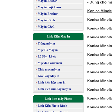
Máy in EPSON
- Dùng cho m
Máy in Fuji Xerox
Konica Minolt
Máy in Brother
Konica Minolt
Máy in Ricoh
Máy in G&G
Konica Minolt
Link Kiện Máy In
Konica Minolt
Trống máy in
Konica Minolt
Mực Đổ Máy in
Konica Minolt
Lô Sấy , Lô ép
Mực đổ Laser màu
Konica Minolt
Chip mực máy in
Konica Minolt
Kéo Giấy Máy in
Konica Minolt
Linh kiện hộp mực in
Linh kiện cụm sấy máy in
Konica Minolt
Konica Minolt
Linh kiện máy Photo
Linh Kiện Photo Ricoh
Konica Minolt