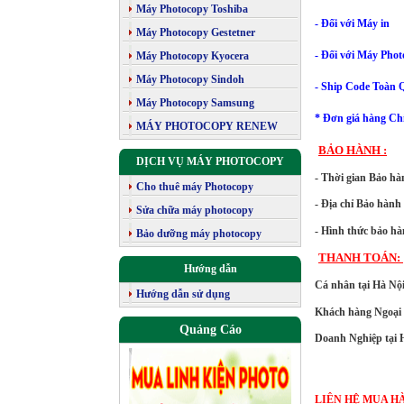
Máy Photocopy Toshiba
- Đối với Máy 
Máy Photocopy Gestetner
-
Đối với
Máy Phot
Máy Photocopy Kyocera
Máy Photocopy Sindoh
- Ship Code Toàn 
Máy Photocopy Samsung
* Đơn giá hàng Chí
MÁY PHOTOCOPY RENEW
BẢO HÀNH :
DỊCH VỤ MÁY PHOTOCOPY
- Thời gian Bảo hàn
Cho thuê máy Photocopy
- Địa chỉ Bảo hành
Sửa chữa máy photocopy
- Hình thức bảo hà
Bảo dưỡng máy photocopy
THANH TOÁN: 
Hướng dẫn
Cá nhân tại Hà Nội 
Hướng dẫn sử dụng
Khách hàng Ngoại T
Quảng Cáo
Doanh Nghiệp tại H
LIÊN HỆ MUA HÀ