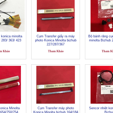
 konica minolta
Cụm Transfer giấy ra máy
Bộ bánh răng cụ
 283/ 363/ 423
photo Konica Minolta bizhub
minolta Bizhub 
227/287/367
m Khảo
Tham Khảo
Tham K
onica Minolta
Cụm Transfer máy photo
Sencor nhiệt ko
 654/750/754
Konica Minolta bizhub 164/184
Bizhu