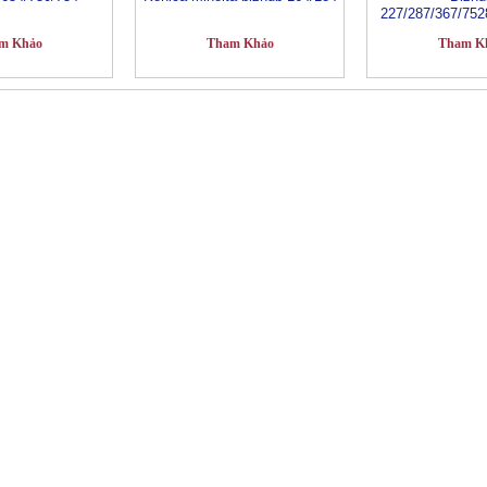
227/287/367/752
m Khảo
Tham Khảo
Tham K