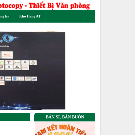
ăng ký
Kho Hàng AT
Next
BÁN SỈ, BÁN BUÔN