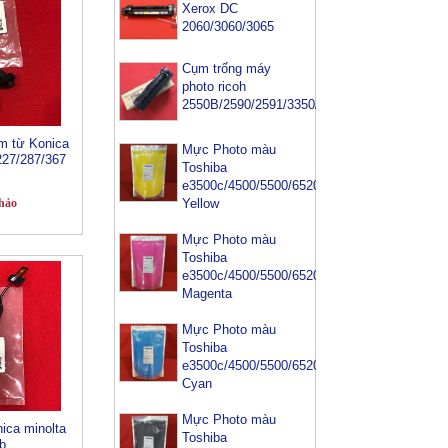
Xerox DC
2060/3060/3065
Cụm trống máy
photo ricoh
2550B/2590/2591/3350/3352
m từ Konica
Mực Photo màu
227/287/367
Toshiba
e3500c/4500/5500/6520/6540-
hảo
Yellow
Mực Photo màu
Toshiba
e3500c/4500/5500/6520/6540-
Magenta
Mực Photo màu
Toshiba
e3500c/4500/5500/6520/6540-
Cyan
Mực Photo màu
nica minolta
Toshiba
b