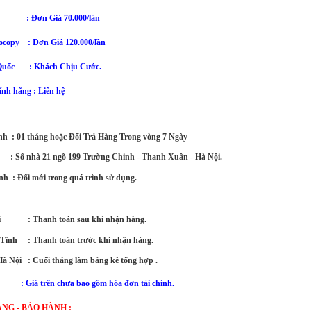
in : Đơn Giá 70.000/lần
ocopy : Đơn Giá 120.000/lần
Quốc
: Khách Chịu Cước.
nh hãng : Liên hệ
h  : 
01 tháng hoặc Đổi Trả Hàng Trong vòng 7 Ngày
      : Số nhà 21 ngõ 199 Trường Chinh - Thanh Xuân - Hà Nội.
nh  : Đổi mới trong quá trình sử dụng.
            : Thanh toán sau khi nhận hàng.
ỉnh     : Thanh toán trước khi nhận hàng. 
à Nội   : Cuối tháng làm bảng kê tổng hợp .
: Giá trên chưa bao gồm hóa đơn tài chính.
NG - BẢO HÀNH :