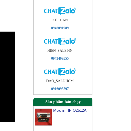
KÊ TOÁN
0946091989
HIEN_SALE HN
0943409555
ÐÀO_SALE HCM
0916098297
Sản phẩm bán chạy
Mực in HP Q2612A