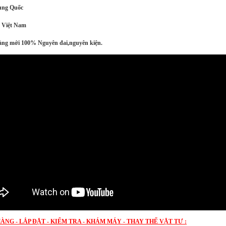
ung Quốc
T Việt Nam
ng mới 100% Nguyên đai,nguyên kiện.
ÀNG - LẮP ĐẶT - KIỂM TRA - KHÁM MÁY - THAY THẾ VẬT TƯ :