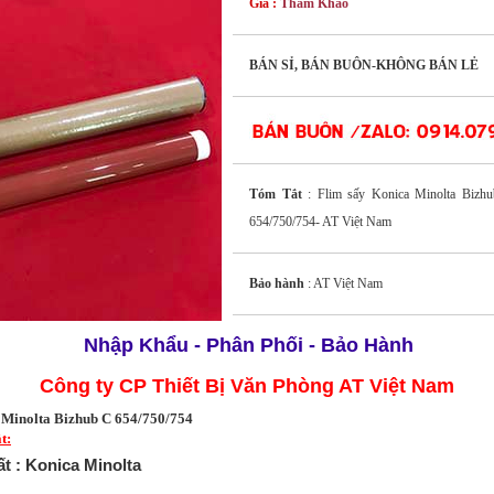
Giá :
Tham Khảo
BÁN SỈ, BÁN BUÔN-KHÔNG BÁN LẺ
Tóm Tắt
: Flim sấy Konica Minolta Bizh
654/750/754- AT Việt Nam
Bảo hành
: AT Việt Nam
Nhập Khẩu - Phân Phối - Bảo Hành
Công ty CP Thiết Bị Văn Phòng AT Việt Nam
 Minolta Bizhub C 654/750/754
t:
ất :
Konica Minolta