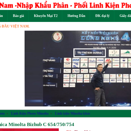
án
Báo giá
Khuyến Mại T2
Hướng Dẫn
ĐK đại lý
Giấy đ
IỆT NAM.
Previous
oto
»
Linh Kiện Photo Minolta
»
Linh kiện Minolta khác
nica Minolta Bizhub C 654/750/754