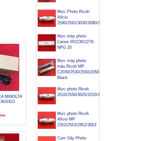
Mực Photo Ricoh
Aficio
2590/2591/3030/3090/3391
Mực máy photo
Canon IR2230/2270-
NPG 25
Mực máy photo
màu Ricoh MP
C2030/2530/2550/2050-
Black
Mực photo Ricoh
2510/2550/3025/3310/3350/3352/3353
CA MINOLTA
363/423
Mực photo Ricoh
hảo
Aficio MP
2352/2553/2852/3053
Cụm Sấy Photo