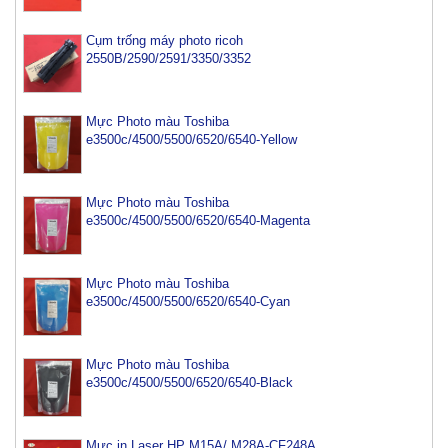
Cụm trống máy photo ricoh
2550B/2590/2591/3350/3352
Mực Photo màu Toshiba
e3500c/4500/5500/6520/6540-Yellow
Mực Photo màu Toshiba
e3500c/4500/5500/6520/6540-Magenta
Mực Photo màu Toshiba
e3500c/4500/5500/6520/6540-Cyan
Mực Photo màu Toshiba
Mực máy photo ricoh MP 2554/ 3054/ 3554/ 3054SP/
e3500c/4500/5500/6520/6540-Black
3554SP
Tham Khảo
Mực in Laser HP M15A/ M28A-CF248A