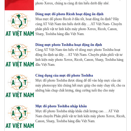
photo Xerox, chúng ta cùng đi tìm hiểu dưới đây nhé.
Máy Photocopy màu Toshiba E-Studio 4515AC Renew
Dòng mực đổ photo Ricoh hoạt động ổn định
Tham Khảo
Mua mực đổ photo Ricoh ở đâu tốt, hoạt động ổn định? Hãy
cùng AT Việt Nam tìm hiểu dưới đây….AT Việt Nam- Chuyên
phân phối vật tư linh kiện máy photo Xerox, Ricoh, Canon,
Sharp, Toshiba hàng đầu Việt Nam.
Máy Photocopy màu Toshiba E-Studio 5015AC Renew
Dòng mực photo Toshiba hoạt động ổn định
Tham Khảo
Cùng AT Việt Nam tìm hiểu về dòng mực photo Toshiba hoạt
động ổn định tại đây… AT Việt Nam- Chuyên phân phối vật tư
linh kiện máy photo Xerox, Ricoh, Canon, Sharp, Toshiba hàng
đầu Việt Nam.
Máy Photocopy KONICA MINOLTA Bizhub 367 Renew
Công dụng của mực đổ photo Toshiba
Tham Khảo
Mực đổ photo Toshiba được dùng để đổ vào hộp mực của các
máy photocopy khi chúng hết mực giúp cho máy chạy tốt, cho ra
những bản chụp chất lượng, tăng cường tuổi thọ cho máy
Bộ Mực 4 màu Konica Minolta Bizhub C1085 | 6085 |
6110 | C1100 _Bộ 4 màu _ Trọng lượng 1645g ZIN
HÃNG_ USA
Mực đổ photo Toshiba nhập khẩu
Tham Khảo
Mực đổ photo Toshiba nhập khẩu chất lượng cao…. AT Việt
Nam chuyên Phân phối vật tư linh kiện máy photo Xerox, Ricoh,
Máy Photocopy Ricoh MP 7503 Renew
Canon, Sharp, Toshiba hàng đầu Việt Nam.
Tham Khảo