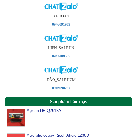
KÊ TOÁN
0946091989
HIEN_SALE HN
0943409555
ÐÀO_SALE HCM
0916098297
Sản phẩm bán chạy
Mực in HP Q2612A
Mực photocopy Ricoh Aficio 1230D