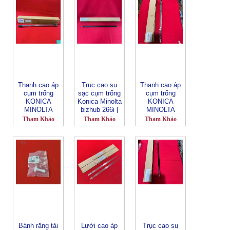
754 | C654 |
| C224 | C284 |
284e| 364e |
C654e | C754 |
C364 | C454 _
C454e _FM-
C754e | 758 |
Fuser Belt
064_LBT_
808 |
SPONGE
(CN1011)
958_KMC754
ROLLER _
(CN1267)
Charge Grid
FG-154-Y_
color_FT-153
LBT (CN1563)
Thanh cao áp
Trục cao su
Thanh cao áp
cụm trống
sạc cụm trống
cụm trống
KONICA
Konica Minolta
KONICA
MINOLTA
bizhub 266i |
MINOLTA
BIZHUB
306i | 308 |
BIZHUB
Tham Khảo
Tham Khảo
Tham Khảo
C6000 | C7000
368 | 458 | 558
C1060 | C1070
| C5501 |
| 658 | 300i |
| C71hc |
C6000L |
360i | 450i |
C2060 | C2070
C6500 | C6501
550i | 650i |
| C3070 |
| C6501P
C659 | C759_
C3080 _
(CN1316)
FG-134 _ LBT
A50UR70323
(CN2141)
(CN1679)
_FT-493
(CN1509)
Bánh răng tải
Lưới cao áp
Trục cao su