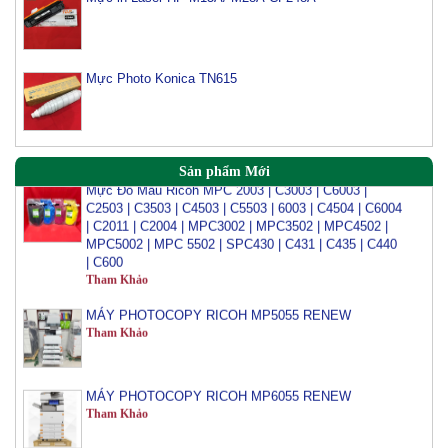
Mực Photocopy Ricoh 6210D
Tham Khảo
Mực Photo Konica TN615
Mực đổ photo ricoh MP 3054/3554/4054/5054/6054
Tham Khảo
Mực Đổ Màu Ricoh MPC 2003 | C3003 | C6003 |
Sản phẩm Mới
C2503 | C3503 | C4503 | C5503 | 6003 | C4504 | C6004
| C2011 | C2004 | MPC3002 | MPC3502 | MPC4502 |
MPC5002 | MPC 5502 | SPC430 | C431 | C435 | C440
| C600
Tham Khảo
MÁY PHOTOCOPY RICOH MP5055 RENEW
Tham Khảo
MÁY PHOTOCOPY RICOH MP6055 RENEW
Tham Khảo