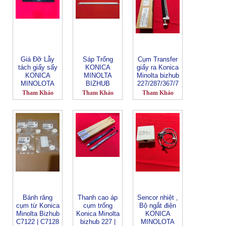
C227 | C287 |
C224 | C284 |
C364 | 454 |
554 C659 |
C759 (CN1130)
Giá Đỡ Lẫy
Sáp Trống
Cụm Transfer
tách giấy sấy
KONICA
giấy ra Konica
KONICA
MINOLTA
Minolta bizhub
MINOLOTA
BIZHUB
227/287/367/7
Bizhub C654 |
C1085 | C1100
528/7536/7522
Tham Khảo
Tham Khảo
Tham Khảo
C754 | C659 |
| C6085 |
(CN2128)
C759_ FT-
C6100 |
1523_LBT
C6110_ FT-
357_LBT
(CN1623)
Bánh răng
Thanh cao áp
Sencor nhiệt ,
cụm từ Konica
cụm trống
Bộ ngắt điện
Minolta Bizhub
Konica Minolta
KONICA
C7122 | C7128
bizhub 227 |
MINOLOTA