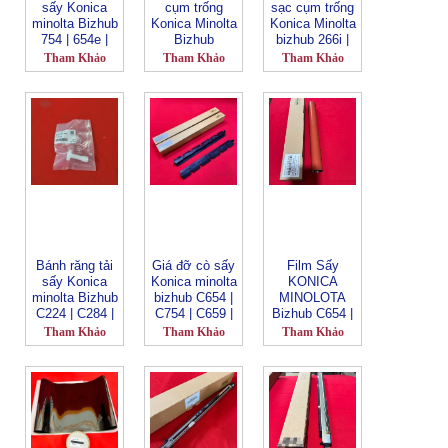
sấy Konica
cụm trống
sạc cụm trống
minolta Bizhub
Konica Minolta
Konica Minolta
754 | 654e |
Bizhub
bizhub 266i |
754e | C554 |
654/754/C654/
306i | 308 |
Tham Khảo
Tham Khảo
Tham Khảo
C554e | C654 |
C754/654e/754
368 | 458 | 558
C754 | C654e |
e_KMC754
| 658 | 300i |
C754e | 458 |
corona wire _
360i | 450i |
558 | 758 | 808
Color _ FT
550i | 650i |
| 558e | 658e |
-153 (CN1229)
C659 | C759 _
C659 |
FG-134-Y_
C759_FL-
ZIN
096_Fuser
Gear (CN1459)
Bánh răng tải
Giá đỡ cò sấy
Film Sấy
sấy Konica
Konica minolta
KONICA
minolta Bizhub
bizhub C654 |
MINOLOTA
C224 | C284 |
C754 | C659 |
Bizhub C654 |
C364 | C221 |
C759_FT-
C654E | C754 |
Tham Khảo
Tham Khảo
Tham Khảo
C281 | C7122 |
1523-LBT
C754E | 452 |
C7128 | C258 |
(CN2450)
552 | 652 | 554
C308 | C368 |
| 654 | 754 |
C458 | C558 |
758 | 908 C458
C658 | 554e |
| C558
654