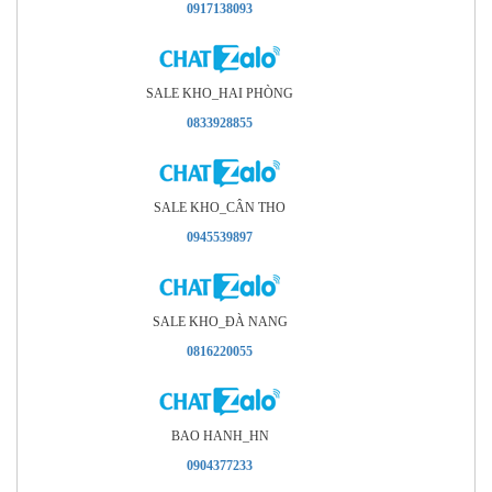
0917138093
SALE KHO_HAI PHÒNG
0833928855
SALE KHO_CÂN THO
0945539897
SALE KHO_ÐÀ NANG
0816220055
BAO HANH_HN
0904377233