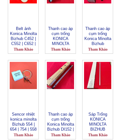
Belt ảnh
Thanh cao áp
Thanh cao áp
Konica Minolta
cụm trống
cụm trống
Bizhub C452 |
KONICA
Konica Minolta
C552 | C652 |
MINOLTA
Bizhub
654 | 754 | C65
BIZHUB
654/754/C654/
Tham Khảo
Tham Khảo
Tham Khảo
| C754 | 654e |
C6100 | C6085
C754/654e/754
754e | C659 |
_ FT-
e _KMC754
C750 _ KM754
611_A92WR70
charge unit BK
Transfer Belt
31/
(CN724)
(CN996)
A92WR70300
(CN1250)
(CN2251)
(CN2296)
Sencor nhiệt
Thanh cao áp
Sáp Trống
konica minolta
cụm trống
KONICA
Bizhub 554 |
Konica Minolta
MINOLTA
654 | 754 | 558
Bizhub DI152 |
BIZHUB
| 658 | 550i |
162 | 163 | 164
C6000 | C7000
Tham Khảo
Tham Khảo
Tham Khảo
650i | 750i |
| 165 | 183 |
| C5501 |