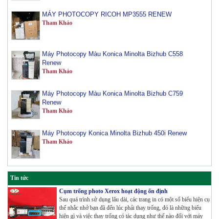
MÁY PHOTOCOPY RICOH MP3555 RENEW
Tham Khảo
Máy Photocopy Màu Konica Minolta Bizhub C558
Renew
Tham Khảo
Máy Photocopy Màu Konica Minolta Bizhub C759
Renew
Tham Khảo
Máy Photocopy Konica Minolta Bizhub 450i Renew
Tham Khảo
Máy Photocopy màu Toshiba E-Studio 3515AC Renew
Tham Khảo
Tin tức
Cụm trống photo Xerox hoạt động ổn định
Máy Photocopy Konica Minolta Bizhub 360i Renew
Sau quá trình sử dụng lâu dài, các trang in có một số biểu hiện cụ
thể nhắc nhở bạn đã đến lúc phải thay trống, đó là những biểu
Tham Khảo
hiện gì và việc thay trống có tác dụng như thế nào đối với máy