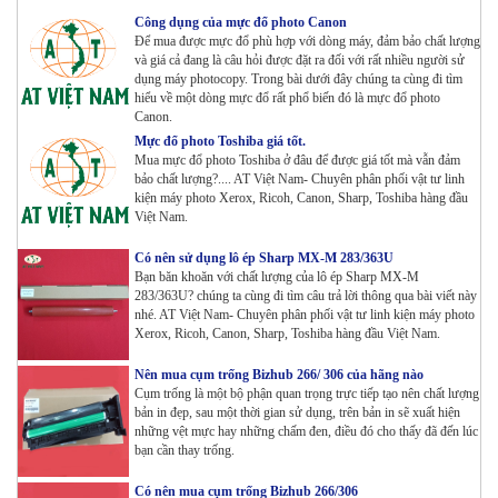
Công dụng của mực đổ photo Canon
Để mua được mực đổ phù hợp với dòng máy, đảm bảo chất lượng
và giá cả đang là câu hỏi được đặt ra đối với rất nhiều người sử
Máy photocopy Ricoh IM 7000
dụng máy photocopy. Trong bài dưới đây chúng ta cùng đi tìm
Tham Khảo
hiểu về một dòng mực đổ rất phổ biến đó là mực đổ photo
Canon.
Mực đổ photo Toshiba giá tốt.
Mua mực đổ photo Toshiba ở đâu để được giá tốt mà vẫn đảm
Máy in Laser Đơn năng G&G P2022W_in Wifi
bảo chất lượng?.... AT Việt Nam- Chuyên phân phối vật tư linh
Tham Khảo
kiện máy photo Xerox, Ricoh, Canon, Sharp, Toshiba hàng đầu
Việt Nam.
Máy in Laser Đơn năng G&G GP4200DW in Đảo mặt ,
Có nên sử dụng lô ép Sharp MX-M 283/363U
Wifi
Bạn băn khoăn với chất lượng của lô ép Sharp MX-M
Tham Khảo
283/363U? chúng ta cùng đi tìm câu trả lời thông qua bài viết này
nhé. AT Việt Nam- Chuyên phân phối vật tư linh kiện máy photo
Xerox, Ricoh, Canon, Sharp, Toshiba hàng đầu Việt Nam.
Máy in Laser Đơn năng G&G GP3300DW in Đảo mặt ,
Wifi
Nên mua cụm trống Bizhub 266/ 306 của hãng nào
Tham Khảo
Cụm trống là một bộ phận quan trọng trực tiếp tạo nên chất lượng
bản in đẹp, sau một thời gian sử dụng, trên bản in sẽ xuất hiện
những vệt mực hay những chấm đen, điều đó cho thấy đã đến lúc
Máy in Đa chức năng G&G GM3310DW in , scan ,
bạn cần thay trống.
Copy , Wifi , Lan
Tham Khảo
Có nên mua cụm trống Bizhub 266/306