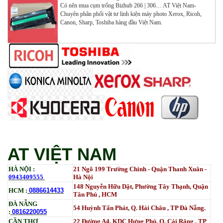
Có nên mua cụm trống Bizhub 266 | 306… AT Việt Nam-
Chuyên phân phối vật tư linh kiện máy photo Xerox, Ricoh,
Mực ống Ricoh MP 3554 _MP 2554 | 2555 | 3054 |
Canon, Sharp, Toshiba hàng đầu Việt Nam.
3554 | 3055 | 3555 | 4054 | 5054 | 6054 | 4055 | 5055 |
6055 | IM 2500 | IM 3000 | IM 3500 | IM 4000 | IM
5000 | IM 6000_ MP3554_700G_BIASDO
Tham Khảo
Mực in HP LaserJet Enterprise M610dn | M611dn |
M611x | M612dn | M612x | MFP M634 | MFP M635 |
MFP M636_W1470A (10.5K)_ Có chip_HALLOYA
Tham Khảo
AT VIỆT NAM
HÀ NỘI :
21 Ngõ 199 Trường Chinh - Quận Thanh Xuân -
0943409555
Hà Nội
148 Nguyễn Hữu Dật, Phường Tây Thạnh, Quận
HCM :
0886614433
Tân Phú , HCM
ĐÀ NẴNG
54 Huỳnh Tấn Phát, Q. Hải Châu , TP Đà Nẵng.
:
0816220055
CẦN THƠ
22 Đường A4, KDC Hưng Phú, Q. Cái Răng , TP