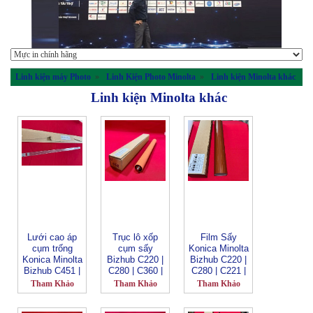
Linh kiện máy Photo
»
Linh Kiện Photo Minolta
»
Linh kiện Minolta khác
Linh kiện Minolta khác
Lưới cao áp
Trục lô xốp
Film Sấy
cụm trống
cụm sấy
Konica Minolta
Konica Minolta
Bizhub C220 |
Bizhub C220 |
Bizhub C451 |
C280 | C360 |
C280 | C221 |
C550 | C650 |
C221 | C281 |
C281 | C224 |
Tham Khảo
Tham Khảo
Tham Khảo
C452 | C552 |
C308 | C368 |
C284 | C364 |
C652 | 654 |
C7722 | C7728
C454 | C224e |