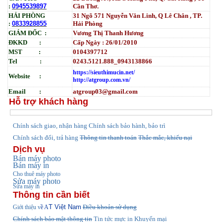
:
0945539897
Cần Thơ.
HẢI PHÒNG
31
Ngõ
571 Nguyễn Văn Linh, Q Lê Chân , TP.
:
0833928855
Hải Phòng
GIÁM ĐỐC :
Vương Thị Thanh Hương
ĐKKD :
Cấp Ngày : 26/01/2010
MST :
0104397712
Tel :
0243.5121.888_0943138866
https://sieuthimucin.net/
Website :
http://atgroup.com.vn/
Email :
atgroup03@gmail.com
Hỗ trợ khách hàng
hính sách giao, nhận hàng
Chính sách bảo hành, bảo trì
C
Chính sách đổi, trả hàng
Thông tin thanh toán
Thắc mắc, khiếu nại
Dịch vụ
Bán máy photo
Bán máy in
Cho thuê máy photo
Sửa máy photo
Sửa máy in
Thông tin cần biết
T Việt Nam
Điều khoản sử dụng
Giới thiệu v
ề A
Chính sách bảo mật thông tin
Tin tức
mực in Khuyến mại