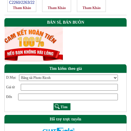
C2260/2263/22
65
Tham Khảo
Tham Khảo
Tham Khảo
BÁN SỈ, BÁN BUÔN
Tìm kiếm theo giá
D.Mục
Giá từ
Đến
Hỗ trợ trực tuyến