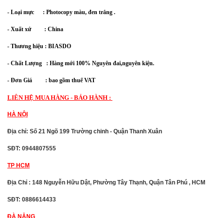
- Loại mực : Photocopy màu, đen trắng .
- Xuất xứ : China
- Thương hiệu : BIASDO
- Chất Lượng : Hàng mới 100% Nguyên đai,nguyên kiện.
- Đơn Giá : bao gồm thuế VAT
LIÊN HỆ MUA HÀNG - BẢO HÀNH :
HÀ NỘI
Địa chỉ: Số 21 Ngõ 199 Trường chinh - Quận Thanh Xuân
SĐT: 0944807555
TP HCM
Địa Chỉ : 148 Nguyễn Hữu Dật, Phường Tây Thạnh, Quận Tân Phú , HCM
SĐT: 0886614433
ĐÀ NẴNG