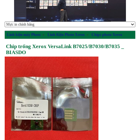
Linh kiện máy Photo
»
Linh Kiện Photo Xerox
»
Chips photo Xerox
Chip trống Xerox VersaLink B7025/B7030/B7035 _
BIASDO