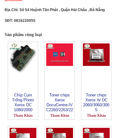
Địa Chỉ: Số 54 Huỳnh Tấn Phát , Quận Hải Châu , Đà Nẵng
SĐT: 0816220055
Sản phẩm cùng loại
Chíp Cụm
Toner chips
Toner chips
Trống Photo
Xerox
Xerox Ⅳ DC
Xerox DC
DocuCentre-IV
2060/3060/306
1080/2000
C2260/2263/22
5
65
Tham Khảo
Tham Khảo
Tham Khảo