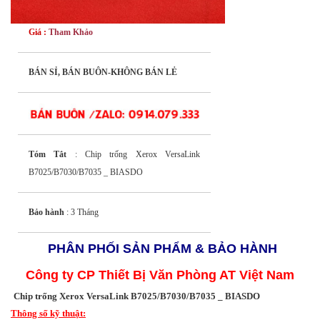
Giá :
Tham Khảo
BÁN SỈ, BÁN BUÔN-KHÔNG BÁN LẺ
Tóm Tắt
: Chip trống Xerox VersaLink
B7025/B7030/B7035 _ BIASDO
Bảo hành
: 3 Tháng
PHÂN PHỐI SẢN PHẨM & BẢO HÀNH
Công ty CP Thiết Bị Văn Phòng AT Việt Nam
Chip trống Xerox VersaLink B7025/B7030/B7035 _ BIASDO
Thông số kỹ thuật: