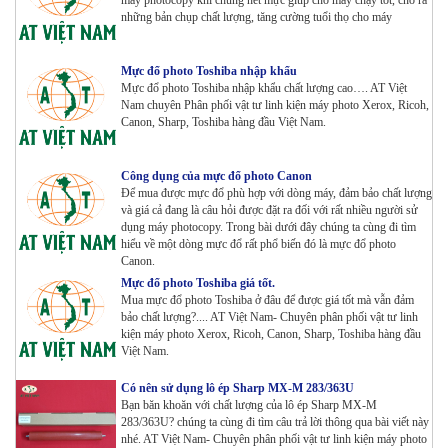
máy photocopy khi chúng hết mực giúp cho máy chạy tốt, cho ra
Máy Photocopy KONICA MINOLTA Bizhub 367 Renew
những bản chụp chất lượng, tăng cường tuổi thọ cho máy
Tham Khảo
Mực đổ photo Toshiba nhập khẩu
Mực đổ photo Toshiba nhập khẩu chất lượng cao…. AT Việt
Bộ Mực 4 màu Konica Minolta Bizhub C1085 | 6085 |
Nam chuyên Phân phối vật tư linh kiện máy photo Xerox, Ricoh,
6110 | C1100 _Bộ 4 màu _ Trọng lượng 1645g ZIN
Canon, Sharp, Toshiba hàng đầu Việt Nam.
HÃNG_ USA
Tham Khảo
Công dụng của mực đổ photo Canon
Máy Photocopy Ricoh MP 7503 Renew
Để mua được mực đổ phù hợp với dòng máy, đảm bảo chất lượng
Tham Khảo
và giá cả đang là câu hỏi được đặt ra đối với rất nhiều người sử
dụng máy photocopy. Trong bài dưới đây chúng ta cùng đi tìm
hiểu về một dòng mực đổ rất phổ biến đó là mực đổ photo
Canon.
Máy photocopy Ricoh IM 7000
Mực đổ photo Toshiba giá tốt.
Tham Khảo
Mua mực đổ photo Toshiba ở đâu để được giá tốt mà vẫn đảm
bảo chất lượng?.... AT Việt Nam- Chuyên phân phối vật tư linh
kiện máy photo Xerox, Ricoh, Canon, Sharp, Toshiba hàng đầu
Việt Nam.
Máy in Laser Đơn năng G&G P2022W_in Wifi
Tham Khảo
Có nên sử dụng lô ép Sharp MX-M 283/363U
Bạn băn khoăn với chất lượng của lô ép Sharp MX-M
283/363U? chúng ta cùng đi tìm câu trả lời thông qua bài viết này
nhé. AT Việt Nam- Chuyên phân phối vật tư linh kiện máy photo
Máy in Laser Đơn năng G&G GP4200DW in Đảo mặt ,