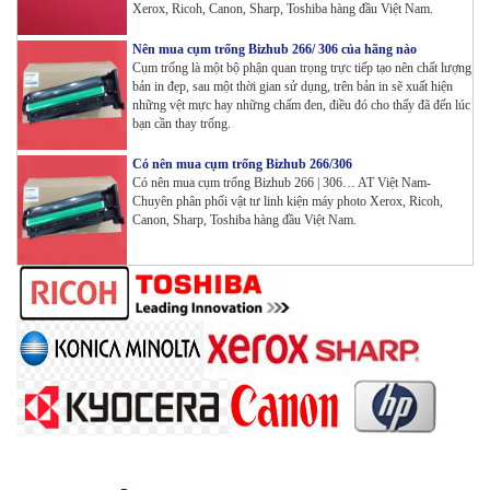
Xerox, Ricoh, Canon, Sharp, Toshiba hàng đầu Việt Nam.
Wifi
Tham Khảo
Nên mua cụm trống Bizhub 266/ 306 của hãng nào
Cụm trống là một bộ phận quan trọng trực tiếp tạo nên chất lượng
Máy in Laser Đơn năng G&G GP3300DW in Đảo mặt ,
bản in đẹp, sau một thời gian sử dụng, trên bản in sẽ xuất hiện
Wifi
những vệt mực hay những chấm đen, điều đó cho thấy đã đến lúc
Tham Khảo
bạn cần thay trống.
Có nên mua cụm trống Bizhub 266/306
Máy in Đa chức năng G&G GM3310DW in , scan ,
Có nên mua cụm trống Bizhub 266 | 306… AT Việt Nam-
Copy , Wifi , Lan
Chuyên phân phối vật tư linh kiện máy photo Xerox, Ricoh,
Tham Khảo
Canon, Sharp, Toshiba hàng đầu Việt Nam.
Mực ống Ricoh MP 3554 _MP 2554 | 2555 | 3054 |
3554 | 3055 | 3555 | 4054 | 5054 | 6054 | 4055 | 5055 |
6055 | IM 2500 | IM 3000 | IM 3500 | IM 4000 | IM
5000 | IM 6000_ MP3554_700G_BIASDO
Tham Khảo
Mực in HP LaserJet Enterprise M610dn | M611dn |
M611x | M612dn | M612x | MFP M634 | MFP M635 |
MFP M636_W1470A (10.5K)_ Có chip_HALLOYA
Tham Khảo