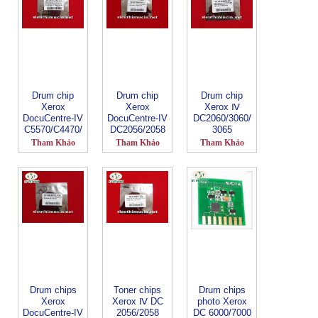
Drum chip
Drum chip
Drum chip
Xerox
Xerox
Xerox Ⅳ
DocuCentre-IV
DocuCentre-IV
DC2060/3060/
C5570/C4470/
DC2056/2058
3065
C3370/C2270
Tham Khảo
Tham Khảo
Tham Khảo
Drum chips
Toner chips
Drum chips
Xerox
Xerox Ⅳ DC
photo Xerox
DocuCentre-IV
2056/2058
DC 6000/7000