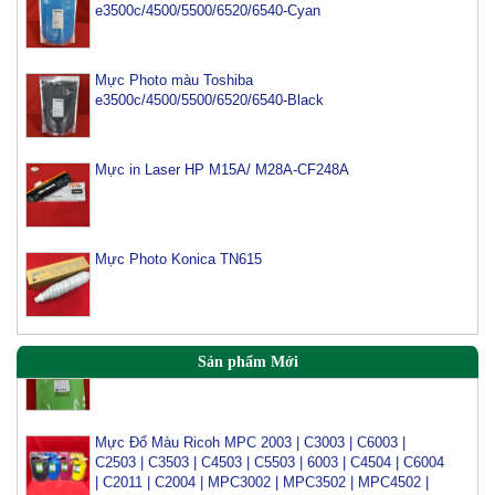
e3500c/4500/5500/6520/6540-Cyan
Mực Photo màu Toshiba
e3500c/4500/5500/6520/6540-Black
Mực máy photo ricoh MP 2554/ 3054/ 3554/ 3054SP/
Mực in Laser HP M15A/ M28A-CF248A
3554SP
Tham Khảo
Mực Photocopy Ricoh 6210D
Mực Photo Konica TN615
Tham Khảo
Mực đổ photo ricoh MP 3054/3554/4054/5054/6054
Tham Khảo
Sản phẩm Mới
Mực Đổ Màu Ricoh MPC 2003 | C3003 | C6003 |
C2503 | C3503 | C4503 | C5503 | 6003 | C4504 | C6004
| C2011 | C2004 | MPC3002 | MPC3502 | MPC4502 |
MPC5002 | MPC 5502 | SPC430 | C431 | C435 | C440