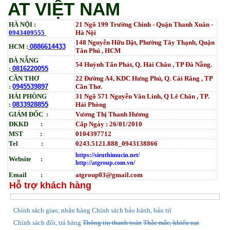
AT VIỆT NAM
HÀ NỘI :
21 Ngõ 199 Trường Chinh - Quận Thanh Xuân -
0943409555
Hà Nội
148 Nguyễn Hữu Dật, Phường Tây Thạnh, Quận
HCM :
0886614433
Tân Phú , HCM
ĐÀ NẴNG
54 Huỳnh Tấn Phát, Q. Hải Châu , TP Đà Nẵng.
:
0816220055
CẦN THƠ
22 Đường A4, KDC Hưng Phú, Q. Cái Răng , TP
:
0945539897
Cần Thơ.
HẢI PHÒNG
31
Ngõ
571 Nguyễn Văn Linh, Q Lê Chân , TP.
:
0833928855
Hải Phòng
GIÁM ĐỐC :
Vương Thị Thanh Hương
ĐKKD :
Cấp Ngày : 26/01/2010
MST :
0104397712
Tel :
0243.5121.888_0943138866
https://sieuthimucin.net/
Website :
http://atgroup.com.vn/
Email :
atgroup03@gmail.com
Hỗ trợ khách hàng
hính sách giao, nhận hàng
Chính sách bảo hành, bảo trì
C
Chính sách đổi, trả hàng
Thông tin thanh toán
Thắc mắc, khiếu nại