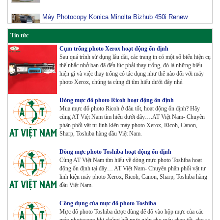
Máy Photocopy Konica Minolta Bizhub 450i Renew
Tham Khảo
Tin tức
Máy Photocopy màu Toshiba E-Studio 3515AC Renew
Cụm trống photo Xerox hoạt động ổn định
Tham Khảo
Sau quá trình sử dụng lâu dài, các trang in có một số biểu hiện cụ
thể nhắc nhở bạn đã đến lúc phải thay trống, đó là những biểu
hiện gì và việc thay trống có tác dụng như thế nào đối với máy
photo Xerox, chúng ta cùng đi tìm hiểu dưới đây nhé.
Máy Photocopy Konica Minolta Bizhub 360i Renew
Tham Khảo
Dòng mực đổ photo Ricoh hoạt động ổn định
Mua mực đổ photo Ricoh ở đâu tốt, hoạt động ổn định? Hãy
cùng AT Việt Nam tìm hiểu dưới đây….AT Việt Nam- Chuyên
phân phối vật tư linh kiện máy photo Xerox, Ricoh, Canon,
Máy Photocopy màu Toshiba E-Studio 4515AC Renew
Sharp, Toshiba hàng đầu Việt Nam.
Tham Khảo
Dòng mực photo Toshiba hoạt động ổn định
Cùng AT Việt Nam tìm hiểu về dòng mực photo Toshiba hoạt
động ổn định tại đây… AT Việt Nam- Chuyên phân phối vật tư
Máy Photocopy màu Toshiba E-Studio 5015AC Renew
linh kiện máy photo Xerox, Ricoh, Canon, Sharp, Toshiba hàng
Tham Khảo
đầu Việt Nam.
Công dụng của mực đổ photo Toshiba
Mực đổ photo Toshiba được dùng để đổ vào hộp mực của các