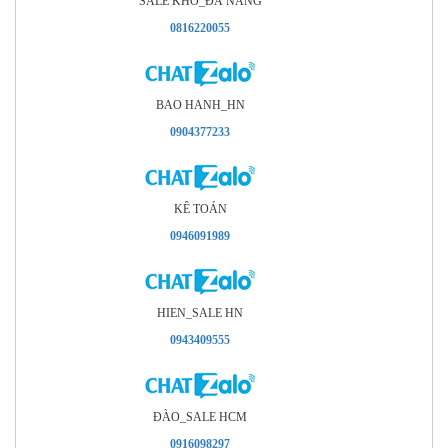
SALE KHO_ÐÀ NANG
0816220055
BAO HANH_HN
0904377233
KÊ TOÁN
0946091989
HIEN_SALE HN
0943409555
ÐÀO_SALE HCM
0916098297